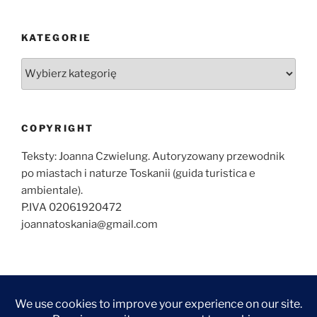
KATEGORIE
Kategorie
COPYRIGHT
Teksty: Joanna Czwielung. Autoryzowany przewodnik
po miastach i naturze Toskanii (guida turistica e
ambientale).
P.IVA 02061920472
joannatoskania@gmail.com
O
ZWIEDZANIE
ZWIEDZANIE
WYCIECZKI
KONTAKT
NAJCZĘŚCIEJ