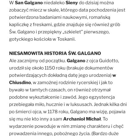
W
San Galgano
niedaleko
Sieny
do dzisiaj można
zobaczyć miecz w skale, którego data pochodzenia jest
potwierdzona badaniami naukowymi, romańską
kapliczkę z freskami, gdzie znajduje się również grób
Św. Galgano i przepiękny „szkielet” pierwszego,
gotyckiego kościoła w Toskanii.
NIESAMOWITA HISTORIA ŚW. GALGANO
Ale zacznijmy od początku.
Galgano
z ojca Guidotto,
urodził się około 1150 roku (brakuje dokumentów
potwierdzających dokładną datę jego urodzenia)
w
Chiusdino
, w zamożnej rodzinie rycerskiej i jak to
bywało w tamtych czasach, on również otrzymał
podobne wykształcenie i zawód. Jego egzystencja
przebiegała miło, hucznie i w luksusach. Jednak kilka dni
po śmierci ojca, w 1178 roku, Galgano ma wizję, pojawia
się mu nie kto inny a sam
Archanioł Michał
. To
wydarzenie powoduje w nim zmianę charakteru i chęć
prowadzenia innego, pobożnego życia. (Bardzo duże