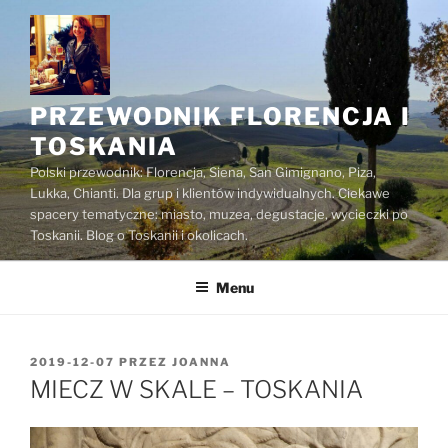
Przejdź
do
treści
PRZEWODNIK FLORENCJA I
TOSKANIA
Polski przewodnik: Florencja, Siena, San Gimignano, Piza,
Lukka, Chianti. Dla grup i klientów indywidualnych. Ciekawe
spacery tematyczne: miasto, muzea, degustacje, wycieczki po
Toskanii. Blog o Toskanii i okolicach.
Menu
OPUBLIKOWANE
2019-12-07
PRZEZ
JOANNA
W
MIECZ W SKALE – TOSKANIA