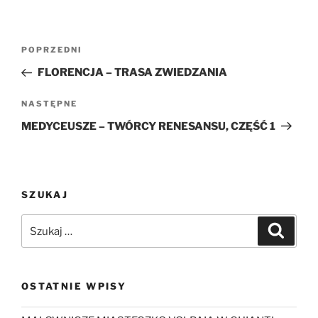
Nawigacja
Poprzedni
POPRZEDNI
wpisu
wpis
FLORENCJA – TRASA ZWIEDZANIA
Następny
NASTĘPNE
wpis
MEDYCEUSZE – TWÓRCY RENESANSU, CZĘŚĆ 1
SZUKAJ
Szukaj:
Szukaj
OSTATNIE WPISY