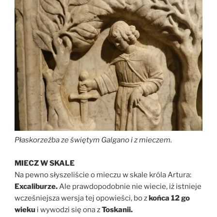
Płaskorzeźba ze świętym Galgano i z mieczem.
MIECZ W SKALE
Na pewno słyszeliście o mieczu w skale króla Artura:
Excaliburze.
Ale prawdopodobnie nie wiecie, iż istnieje
wcześniejsza wersja tej opowieści, bo z
końca 12 go
wieku
i wywodzi się ona z
Toskanii.