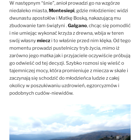
W następnym “śnie”, anioł prowadzi go na wzgórze
niedaleko miasta,
Montesiepi
, gdzie młodzieniec widzi
dwunastu apostołów i Matkę Boską, nakazującą mu
zbudowanie tam świątyni .
Galgano
, chcąc się pomodlić
i nie umiejąc wykonać krzyża z drewna, wbija w teren
swój własny
miecz
i to właśnie przed nim klęka. Od tego
momentu prowadzi pustelniczy tryb życia, mimo iż
zarówno jego matka jak i przyjaciele oczywiście próbują
go odwieść od tej decyzji. Szybko roznosi się wieść o
tajemniczej mocy, która promieniuje z miecza w skale i
zaczynają się schodzić do młodzieńca ludzie z całej
okolicy w poszukiwaniu uzdrowień, egzorcyzmów i
podobnych cudów-niewidów.