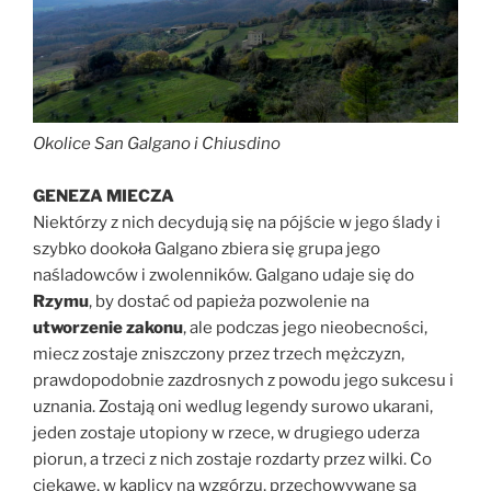
Okolice San Galgano i Chiusdino
GENEZA MIECZA
Niektórzy z nich decydują się na pójście w jego ślady i
szybko dookoła Galgano zbiera się grupa jego
naśladowców i zwolenników. Galgano udaje się do
Rzymu
, by dostać od papieża pozwolenie na
utworzenie zakonu
, ale podczas jego nieobecności,
miecz zostaje zniszczony przez trzech mężczyzn,
prawdopodobnie zazdrosnych z powodu jego sukcesu i
uznania. Zostają oni wedlug legendy surowo ukarani,
jeden zostaje utopiony w rzece, w drugiego uderza
piorun, a trzeci z nich zostaje rozdarty przez wilki. Co
ciekawe, w kaplicy na wzgórzu, przechowywane są