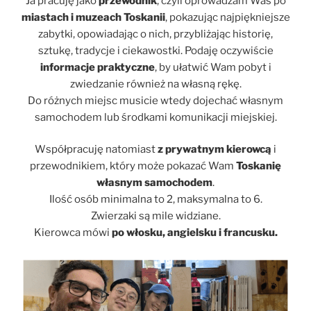
Ja pracuję jako
przewodnik
, czyli oprowadzam Was po
miastach i muzeach Toskanii
, pokazując najpiękniejsze
zabytki, opowiadając o nich, przybliżając historię,
sztukę, tradycje i ciekawostki. Podaję oczywiście
informacje praktyczne
, by ułatwić Wam pobyt i
zwiedzanie również na własną rękę.
Do różnych miejsc musicie wtedy dojechać własnym
samochodem lub środkami komunikacji miejskiej.
Współpracuję natomiast
z prywatnym kierowcą
i
przewodnikiem, który może pokazać Wam
Toskanię
własnym samochodem
.
Ilość osób minimalna to 2, maksymalna to 6.
Zwierzaki są mile widziane.
Kierowca mówi
po włosku, angielsku i francusku.