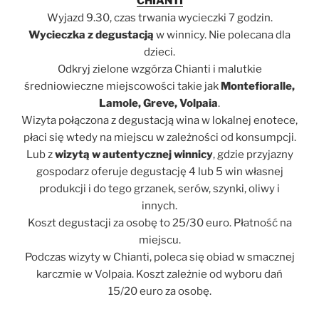
CHIANTI
Wyjazd 9.30, czas trwania wycieczki 7 godzin.
Wycieczka z degustacją
w winnicy. Nie polecana dla
dzieci.
Odkryj zielone wzgórza Chianti i malutkie
średniowieczne miejscowości takie jak
Montefioralle,
Lamole, Greve, Volpaia
.
Wizyta połączona z degustacją wina w lokalnej enotece,
płaci się wtedy na miejscu w zależności od konsumpcji.
Lub z
wizytą w autentycznej winnicy
, gdzie przyjazny
gospodarz oferuje degustację 4 lub 5 win własnej
produkcji i do tego grzanek, serów, szynki, oliwy i
innych.
Koszt degustacji za osobę to 25/30 euro. Płatność na
miejscu.
Podczas wizyty w Chianti, poleca się obiad w smacznej
karczmie w Volpaia. Koszt zależnie od wyboru dań
15/20 euro za osobę.