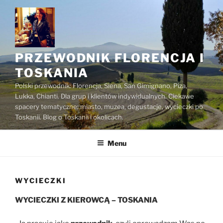
Przejdź
do
treści
PRZEWODNIK FLORENCJA I
TOSKANIA
Polski przewodnik: Florencja, Siena, San Gimignano, Piza,
Lukka, Chianti. Dla grup i klientów indywidualnych. Ciekawe
spacery tematyczne: miasto, muzea, degustacje, wycieczki po
Toskanii. Blog o Toskanii i okolicach.
Menu
WYCIECZKI
WYCIECZKI Z KIEROWCĄ – TOSKANIA