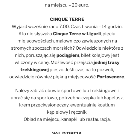
na miejscu – 20 euro.
CINQUE TERRE
Wyjazd wcześnie rano 7.00. Czas trwania – 14 godzin.
Kto nie słyszał o
Cinque Terre w Ligurii
, pięciu
miejscowościach, malowniczo zawieszonych na
stromych zboczach morskich? Odwiedzicie niektóre z
nich, poruszając się
pociągiem
, bilet kolejowy jest
wliczony w cenę. Możliwość przejścia
jednej trasy
trekkingowej
pieszo. Jeśli czas na to pozwoli,
odwiedzicie również piękną miejscowość
Portovenere
.
Należy zabrać obuwie sportowe lub trekkingowe i
ubrać się na sportowo, potrzebna czapka lub kapelusz,
krem przeciwsłoneczny, ewentualnie kostium
kąpielowy i ręcznik.
Obiad na miejscu, kanapki lub restauracja.
VAL D’ORCIA