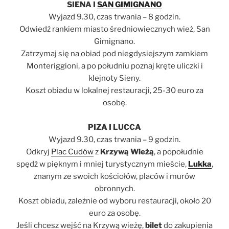
SIENA I
SAN GIMIGNANO
Wyjazd 9.30, czas trwania – 8 godzin.
Odwiedź rankiem miasto średniowiecznych wież, San
Gimignano.
Zatrzymaj się na obiad pod niegdysiejszym zamkiem
Monteriggioni, a po południu poznaj kręte uliczki i
klejnoty Sieny.
Koszt obiadu w lokalnej restauracji, 25-30 euro za
osobę.
PIZA I LUCCA
Wyjazd 9.30, czas trwania – 9 godzin.
Odkryj
Plac Cudów
z
Krzywą Wieżą
, a popołudnie
spędź w pięknym i mniej turystycznym mieście,
Lukka
,
znanym ze swoich kościołów, placów i murów
obronnych.
Koszt obiadu, zależnie od wyboru restauracji, około 20
euro za osobę.
Jeśli chcesz wejść na Krzywą wieżę,
bilet
do zakupienia