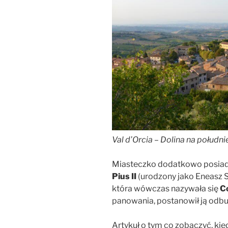
Val d’Orcia
–
Dolina na południ
Miasteczko dodatkowo posiada 
Pius II
(urodzony jako Eneasz Si
która wówczas nazywała się
C
panowania, postanowił ją od
Artykuł o tym co zobaczyć, kie