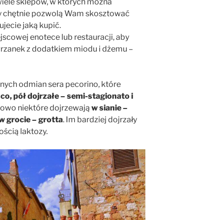
 wiele sklepów, w których można
y chętnie pozwolą Wam skosztować
jecie jaką kupić.
scowej enotece lub restauracji, aby
 grzanek z dodatkiem miodu i dżemu –
żnych odmian sera pecorino, które
co, pół dojrzałe – semi-stagionato i
owo niektóre dojrzewają
w sianie –
 w grocie – grotta
. Im bardziej dojrzały
lością laktozy.