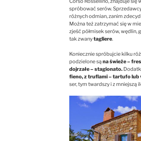
Corso Rossellino, znajduje się
spróbować serów. Sprzedawc
różnych odmian, zanim zdecydu
Można też zatrzymać się w miej
zjeść półmisek serów, wędlin,
tak zwany
tagliere
.
Koniecznie spróbujcie kilku ró
podzielone są
na świeże – fres
dojrzałe – stagionato.
Dodatk
fieno, z truflami – tartufo lub
ser, tym twardszy i z mniejszą i