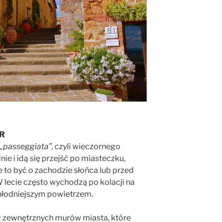
ER
„passeggiata”
, czyli wieczornego
nie i idą się przejść po miasteczku,
to być o zachodzie słońca lub przed
W lecie często wychodzą po kolacji na
chłodniejszym powietrzem.
ż zewnętrznych murów miasta, które