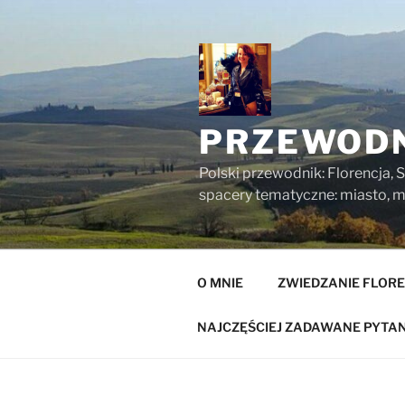
Przejdź
do
treści
PRZEWODN
Polski przewodnik: Florencja, S
spacery tematyczne: miasto, mu
O MNIE
ZWIEDZANIE FLORE
NAJCZĘŚCIEJ ZADAWANE PYTAN