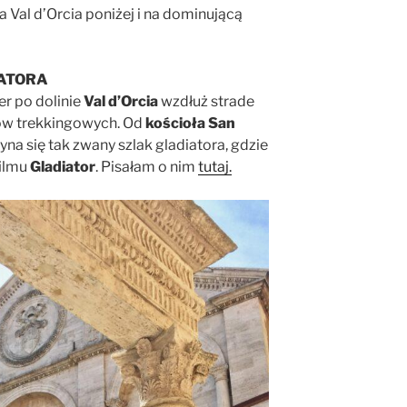
 Val d’Orcia poniżej i na dominującą
IATORA
er po dolinie
Val d’Orcia
wzdłuż strade
ków trekkingowych. Od
kościoła San
na się tak zwany szlak gladiatora, gdzie
filmu
Gladiator
. Pisałam o nim
tutaj.