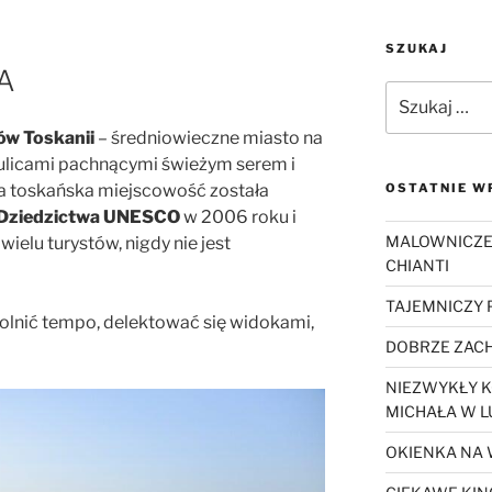
SZUKAJ
A
Szukaj:
tów Toskanii
– średniowieczne miasto na
 ulicami pachnącymi świeżym serem i
a toskańska miejscowość została
OSTATNIE W
 Dziedzictwa UNESCO
w 2006 roku i
MALOWNICZE
ielu turystów, nigdy nie jest
CHIANTI
TAJEMNICZY
olnić tempo, delektować się widokami,
DOBRZE ZACH
NIEZWYKŁY K
MICHAŁA W L
OKIENKA NA 