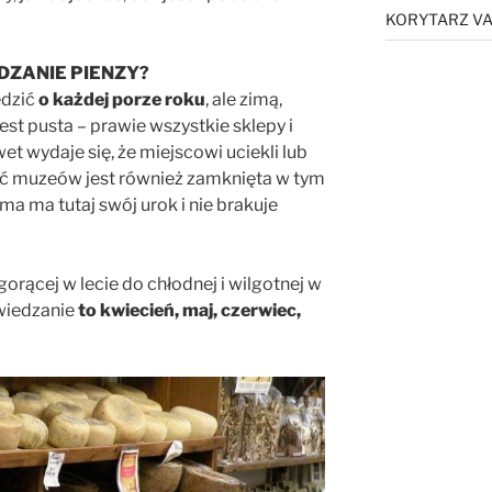
KORYTARZ VA
DZANIE PIENZY?
edzić
o każdej porze roku
, ale zimą,
jest pusta – prawie wszystkie sklepy i
et wydaje się, że miejscowi uciekli lub
ść muzeów jest również zamknięta w tym
ma ma tutaj swój urok i nie brakuje
orącej w lecie do chłodnej i wilgotnej w
wiedzanie
to kwiecień, maj, czerwiec,