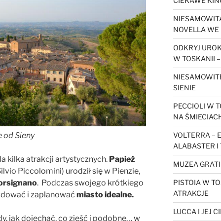
CIEKAWE KIN
NIESAMOWITA
NOVELLA WE 
ODKRYJ URO
W TOSKANII –
NIESAMOWIT
SIENIE
PECCIOLI W T
NA ŚMIECIAC
VOLTERRA – 
e od Sieny
ALABASTER I
kilka atrakcji artystycznych.
Papież
MUZEA GRATI
lvio Piccolomini) urodził się w Pienzie,
PISTOIA W TO
orsignano
. Podczas swojego krótkiego
ATRAKCJE
budować i zaplanować
miasto idealne.
LUCCA I JEJ 
dy, jak dojechać, co zjeść i podobne… w