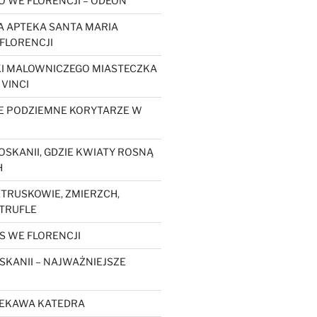
O WE FLORENCJI – ODEON
 APTEKA SANTA MARIA
FLORENCJI
KI MALOWNICZEGO MIASTECZKA
 VINCI
E PODZIEMNE KORYTARZE W
OSKANII, GDZIE KWIATY ROSNĄ
H
ETRUSKOWIE, ZMIERZCH,
 TRUFLE
S WE FLORENCJI
SKANII – NAJWAŻNIEJSZE
CIEKAWA KATEDRA