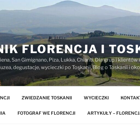
IK FLORENCJA I TOS
iena, San Gimignano, Piza, Lukka, Chianti. Dla grup i klientó
zea, degustacje, wycieczki po Toskanii. Blog o Toskanii i oko
NCJI
ZWIEDZANIE TOSKANII
WYCIECZKI
KONTAK
IA
FOTOGRAF WE FLORENCJI
ARTYKUŁY – FLORENCJ