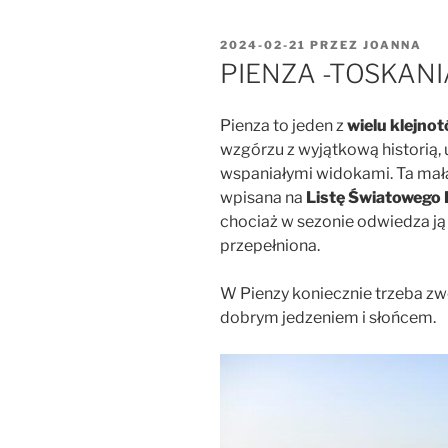
OPUBLIKOWANE
2024-02-21
PRZEZ
JOANNA
W
PIENZA -TOSKANI
Pienza to jeden z
wielu klejno
wzgórzu z wyjątkową historią,
wspaniałymi widokami. Ta mał
wpisana na
Listę Światowego
chociaż w sezonie odwiedza ją w
przepełniona.
W Pienzy koniecznie trzeba zw
dobrym jedzeniem i słońcem.