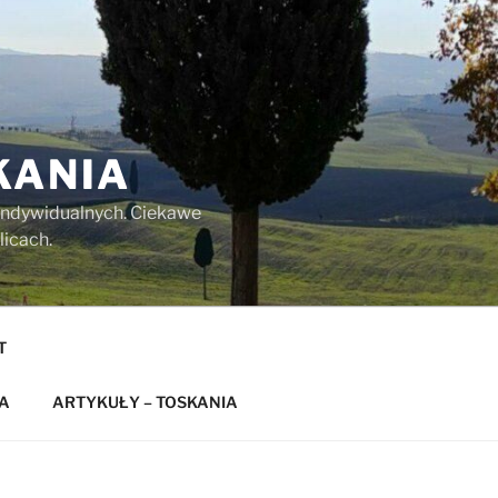
KANIA
w indywidualnych. Ciekawe
licach.
T
A
ARTYKUŁY – TOSKANIA