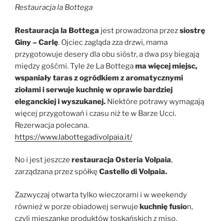
Restauracja la Bottega
Restauracja la Bottega
jest prowadzona przez
siostrę
Giny – Carlę
. Ojciec zagląda zza drzwi, mama
przygotowuje desery dla obu sióstr, a dwa psy biegają
między gośćmi. Tyle że La Bottega
ma więcej miejsc,
wspaniały taras z ogródkiem z aromatycznymi
ziołami i serwuje kuchnię w oprawie bardziej
eleganckiej i wyszukanej.
Niektóre potrawy wymagają
więcej przygotowań i czasu niż te w Barze Ucci.
Rezerwacja polecana.
https://www.labottegadivolpaia.it/
No i jest jeszcze
restauracja Osteria Volpaia
,
zarządzana przez spółkę
Castello di Volpaia.
Zazwyczaj otwarta tylko wieczorami i w weekendy
również w porze obiadowej serwuje
kuchnię fusio
n,
czyli mieszankę produktów toskańskich z miso,