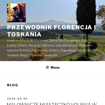
Przejdź
do
treści
PRZEWODNIK FLORENCJA I
TOSKANIA
Polski przewodnik: Florencja, Siena, San Gimignano, Piza,
Lukka, Chianti. Dla grup i klientów indywidualnych. Ciekawe
spacery tematyczne: miasto, muzea, degustacje, wycieczki po
Toskanii. Blog o Toskanii i okolicach.
Menu
BLOG
OPUBLIKOWANE
2026-03-30
W
MALOWNICZE MIASTECZKO VOLPAIA W