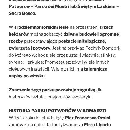
Potworów – Parco dei Mostri lub Świętym Laskiem –
Sacro Bosco.
W
śródziemnomorskim lesie
na przestrzeni
trzech
hektarów
można zobaczyć
dziwne budowle i ogromne
rzeźby
przedstawiające
postacie mitologiczne,
zwierzęta i potwory
. Jest na przykład Pochyły Dom; ork,
do którego wchodzi się przez usta; świątynia; sfinksy;
syrena; Herkules; Prometeusz; żółw i wiele innych
ciekawych instalacji. Wiele z nich ma
tajemnicze
napisy po włosku.
Znaczenie tego parku pozostaje zagadką
dla
historyków sztuki i pasjonatów ezoteryki.
HISTORIA PARKU POTWORÓW W BOMARZO
W 1547 roku lokalny książę
Pier Francesco Orsini
zamówił u architekta i antykwariusza
Pirro Ligorio