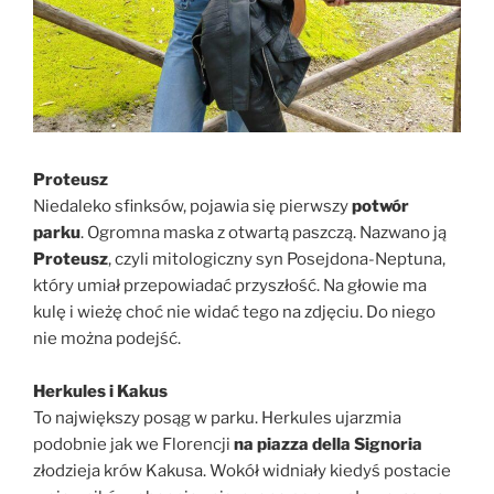
Proteusz
Niedaleko sfinksów, pojawia się pierwszy
potwór
parku
. Ogromna maska z otwartą paszczą. Nazwano ją
Proteusz
, czyli mitologiczny syn Posejdona-Neptuna,
który umiał przepowiadać przyszłość. Na głowie ma
kulę i wieżę choć nie widać tego na zdjęciu. Do niego
nie można podejść.
Herkules i Kakus
To największy posąg w parku. Herkules ujarzmia
podobnie jak we Florencji
na piazza della Signoria
złodzieja krów Kakusa. Wokół widniały kiedyś postacie