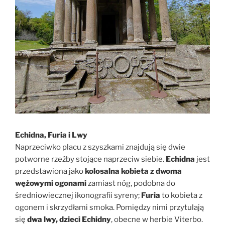
Echidna, Furia i Lwy
Naprzeciwko placu z szyszkami znajdują się dwie
potworne rzeźby stojące naprzeciw siebie.
Echidna
jest
przedstawiona jako
kolosalna kobieta z dwoma
wężowymi ogonami
zamiast nóg, podobna do
średniowiecznej ikonografii syreny;
Furia
to kobieta z
ogonem i skrzydłami smoka. Pomiędzy nimi przytulają
się
dwa lwy, dzieci Echidny
, obecne w herbie Viterbo.