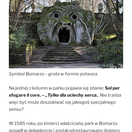
Symbol Bomarzo – grota w formie potwora
Na jednej z kolumn w parku pojawia się zdanie:
Sol per
sfogare il core. –
„Tylko dla uciechy serca
„
. Nie trzeba
więc być może doszukiwać się jakiegoś specjalnego
sensu?
W 1585 roku, po śmierci właściciela, park w Bomarzo
popadł w dekadencję i został odrestaurowany dopiero