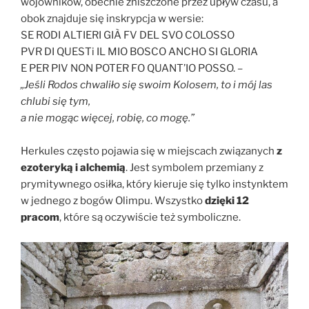
wojowników, obecnie zniszczone przez upływ czasu, a
obok znajduje się inskrypcja w wersie:
SE RODI ALTIERI GIÀ FV DEL SVO COLOSSO
PVR DI QUESTi IL MIO BOSCO ANCHO SI GLORIA
E PER PIV NON POTER FO QUANT’IO POSSO. –
„Jeśli Rodos chwaliło się swoim Kolosem, to i mój las
chlubi się tym,
a nie mogąc więcej, robię, co mogę.”
Herkules często pojawia się w miejscach związanych
z
ezoteryką i alchemią
. Jest symbolem przemiany z
prymitywnego osiłka, który kieruje się tylko instynktem
w jednego z bogów Olimpu. Wszystko
dzięki 12
pracom
, które są oczywiście też symboliczne.