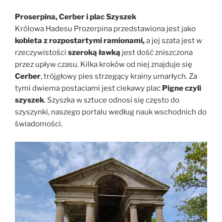
Proserpina, Cerber i plac Szyszek
Królowa Hadesu Prozerpina przedstawiona jest jako
kobieta z rozpostartymi ramionami,
a jej szata jest w
rzeczywistości
szeroką ławką
jest dość zniszczona
przez upływ czasu. Kilka kroków od niej znajduje się
Cerber
, trójgłowy pies strzegący krainy umarłych. Za
tymi dwiema postaciami jest ciekawy plac
Pigne czyli
szyszek
. Szyszka w sztuce odnosi się często do
szyszynki, naszego portalu według nauk wschodnich do
świadomości.