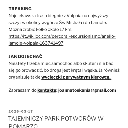
TREKKING
Najciekawsza trasa biegnie z Volpaia na najwyższy
szczyt w okolicy wzgórze Św Michała i do Lamole.
Można zrobić kółko około 17 km.
https://it.wikiloc.com/percorsi-escursionismo/anello-
lamole-volpaia-163741497
JAK DOJECHAĆ
Niestety trzeba mieć samochód albo skuter i nie bać
się go prowadzić, bo droga jest kręta i wąska. Ja również
organizuję takie
wycieczki z prywatnym kierowcą.
Zapraszam do
kontaktu
: joannatoskania@gmail.com
OPUBLIKOWANE
2026-03-17
W
TAJEMNICZY PARK POTWORÓW W
BOMARZO