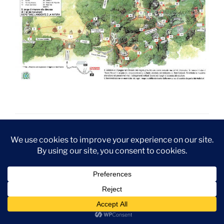
Stronicowanie
Nast
Strona
1
stro
wpisów
SZUKAJ
Szukaj:
Szukaj