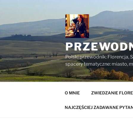
Przejdź
do
treści
PRZEWODN
Polski przewodnik: Florencja, S
spacery tematyczne: miasto, mu
O MNIE
ZWIEDZANIE FLORE
NAJCZĘŚCIEJ ZADAWANE PYTAN