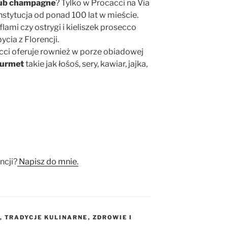
 lub champagne
? Tylko w Procacci na Via
nstytucja od ponad 100 lat w mieście.
lami czy ostrygi i kieliszek prosecco
ycia z Florencji.
cci oferuje rownież w porze obiadowej
ourmet
takie jak łośoś, sery, kawiar, jajka,
ncji?
Napisz do mnie.
,
TRADYCJE KULINARNE
,
ZDROWIE I