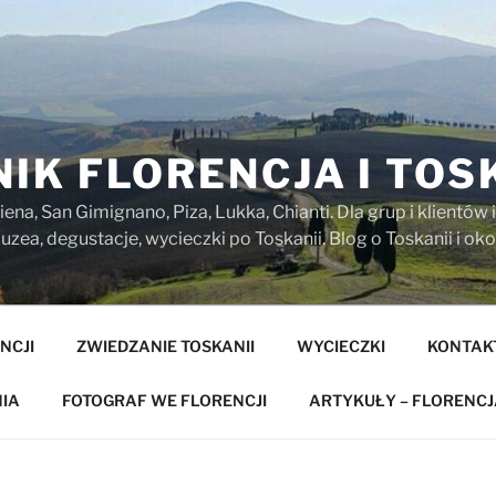
IK FLORENCJA I TOS
iena, San Gimignano, Piza, Lukka, Chianti. Dla grup i klientó
zea, degustacje, wycieczki po Toskanii. Blog o Toskanii i oko
NCJI
ZWIEDZANIE TOSKANII
WYCIECZKI
KONTAK
IA
FOTOGRAF WE FLORENCJI
ARTYKUŁY – FLORENCJ