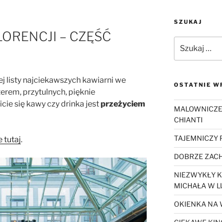
SZUKAJ
ORENCJI – CZĘŚĆ
Szukaj:
j listy najciekawszych kawiarni we
OSTATNIE W
erem, przytulnych, pięknie
ie się kawy czy drinka jest
przeżyciem
MALOWNICZE
CHIANTI
TAJEMNICZY
 tutaj
.
DOBRZE ZACH
NIEZWYKŁY K
MICHAŁA W L
OKIENKA NA 