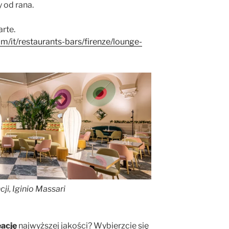
 od rana.
arte.
m/it/restaurants-bars/firenze/lounge-
ji, Iginio Massari
ację
najwyższej jakości? Wybierzcie się