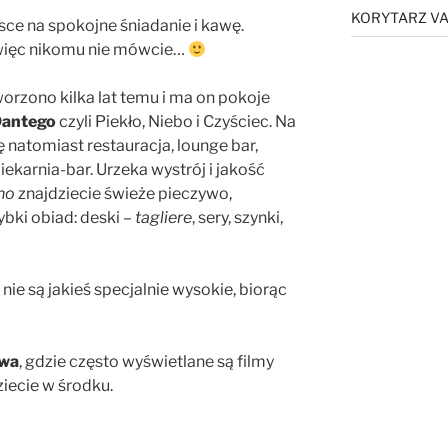
KORYTARZ VA
sce na spokojne śniadanie i kawę.
, więc nikomu nie mówcie…
orzono kilka lat temu i ma on pokoje
Dantego
czyli Piekło, Niebo i Czyściec. Na
ę natomiast restauracja, lounge bar,
iekarnia-bar. Urzeka wystrój i jakość
no
znajdziecie świeże pieczywo,
ybki obiad: deski –
tagliere
, sery, szynki,
 nie są jakieś specjalnie wysokie, biorąc
owa
, gdzie często wyświetlane są filmy
iecie w środku.