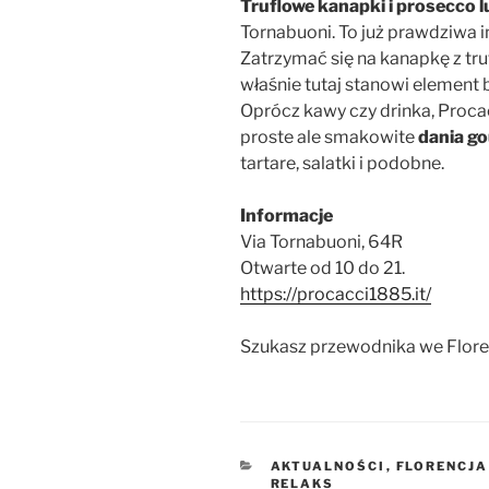
Truflowe kanapki i prosecco
Tornabuoni. To już prawdziwa i
Zatrzymać się na kanapkę z truf
właśnie tutaj stanowi element b
Oprócz kawy czy drinka, Proca
proste ale smakowite
dania g
tartare, salatki i podobne.
Informacje
Via Tornabuoni, 64R
Otwarte od 10 do 21.
https://procacci1885.it/
Szukasz przewodnika we Flore
KATEGORIE
AKTUALNOŚCI
,
FLORENCJA
RELAKS