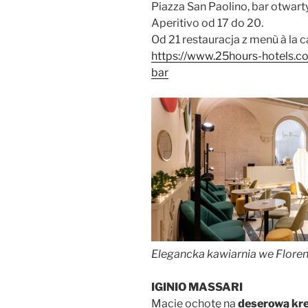
Piazza San Paolino, bar otwarty
Aperitivo od 17 do 20.
Od 21 restauracja z menù à la c
https://www.25hours-hotels.co
bar
Elegancka kawiarnia we Florenc
IGINIO MASSARI
Macie ochotę na
deserową kre