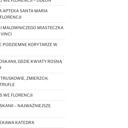
O WE FLORENCJI – ODEON
 APTEKA SANTA MARIA
FLORENCJI
KI MALOWNICZEGO MIASTECZKA
 VINCI
E PODZIEMNE KORYTARZE W
OSKANII, GDZIE KWIATY ROSNĄ
H
ETRUSKOWIE, ZMIERZCH,
 TRUFLE
S WE FLORENCJI
SKANII – NAJWAŻNIEJSZE
CIEKAWA KATEDRA