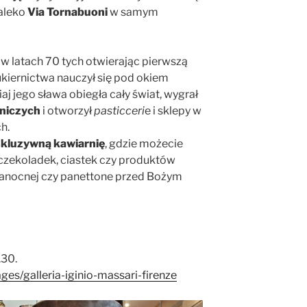
daleko
Via Tornabuoni
w samym
ę w latach 70 tych otwierając pierwszą
ukiernictwa nauczył się pod okiem
iaj jego sława obiegła cały świat, wygrał
niczych
i otworzył
pasticceri
e i sklepy w
h.
kluzywną kawiarnię
, gdzie możecie
czekoladek, ciastek czy produktów
anocnej czy panettone przed Bożym
.30.
ages/galleria-iginio-massari-firenze