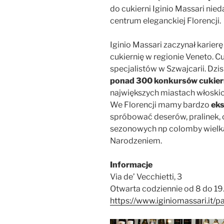
do cukierni Iginio Massari nie
centrum eleganckiej Florencji.
Iginio Massari zaczynał karier
cukiernię w regionie Veneto. C
specjalistów w Szwajcarii. Dzis
ponad 300 konkursów cukier
największych miastach włoskic
We Florencji mamy bardzo
eks
spróbować deserów, pralinek, 
sezonowych np colomby wielk
Narodzeniem.
Informacje
Via de’ Vecchietti, 3
Otwarta codziennie od 8 do 19
https://www.iginiomassari.it/p