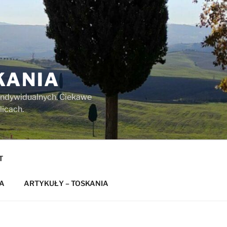
KANIA
w indywidualnych. Ciekawe
licach.
T
A
ARTYKUŁY – TOSKANIA