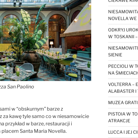
CIEKAWE KIN
NIESAMOWITA
NOVELLA WE 
ODKRYJ URO
W TOSKANII –
NIESAMOWIT
SIENIE
PECCIOLI W T
NA ŚMIECIAC
VOLTERRA – 
zza San Paolino
ALABASTER I
MUZEA GRATI
zasami w “obskurnym” barze z
PISTOIA W TO
z za kawę tyle samo co w niesamowicie
ATRAKCJE
 przykład w barze, restauracji i
a placem Santa Maria Novella.
LUCCA I JEJ 