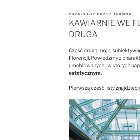
OPUBLIKOWANE
2024-03-17
PRZEZ
JOANNA
W
KAWIARNIE WE FL
DRUGA
Część druga mojej subiektywne
Florencji. Powiedzmy z charakt
umeblowanych i w których napic
estetycznym.
Pierwszą część listy
znajdziecie