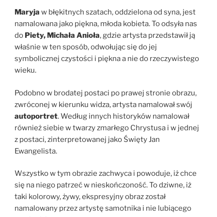
Maryja
w błękitnych szatach, oddzielona od syna, jest
namalowana jako piękna, młoda kobieta. To odsyła nas
do
Piety, Michała Anioła
, gdzie artysta przedstawił ją
właśnie w ten sposób, odwołując się do jej
symbolicznej czystości i piękna a nie do rzeczywistego
wieku.
Podobno w brodatej postaci po prawej stronie obrazu,
zwróconej w kierunku widza, artysta namalował swój
autoportret
. Według innych historyków namalował
również siebie w twarzy zmarłego Chrystusa i w jednej
z postaci, zinterpretowanej jako Święty Jan
Ewangelista.
Wszystko w tym obrazie zachwyca i powoduje, iż chce
się na niego patrzeć w nieskończoność. To dziwne, iż
taki kolorowy, żywy, ekspresyjny obraz został
namalowany przez artystę samotnika i nie lubiącego