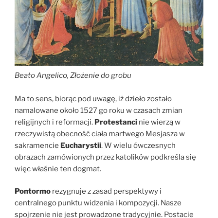
Beato Angelico, Złożenie do grobu
Ma to sens, biorąc pod uwagę, iż dzieło zostało
namalowane około 1527 go roku w czasach zmian
religijnych i reformacji.
Protestanci
nie wierzą w
rzeczywistą obecność ciała martwego Mesjasza w
sakramencie
Eucharystii
. W wielu ówczesnych
obrazach zamówionych przez katolików podkreśla się
więc właśnie ten dogmat.
Pontormo
rezygnuje z zasad perspektywy i
centralnego punktu widzenia i kompozycji. Nasze
spojrzenie nie jest prowadzone tradycyjnie. Postacie