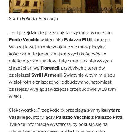
Santa Felicita, Florencja
Jeśli przejdziecie przez najstarszy most w mieście,
Ponte Vecchio
w kierunku
Palazzo Pitti
, zaraz po
Waszej lewej stronie znajduje się mały placyk z
kościołem. To jeden z najstarszych kościołów w
mieście, gdzie znajdował się cmentarz pierwszych
chrześcijan we
Florencji
, przybyłych z terenów
dzisiejszej
Syrii i Armenii
. Świątynię w tym miejscu
wielokrotnie zniszczono i odbudowano, natomiast
dzisiejszy wygląd zawdzięcza przebudowie w 18 tym
wieku.
Ciekawostka: Przez kościół przebiega słynny
korytarz
Vasariego,
który łączy
Palazzo Vecchio
z Palazzo Pitti
.
Tylko te informacje wystarczą, by pokusić się na
odwiedzenie tego miejsca. Ale to nie wszystko.