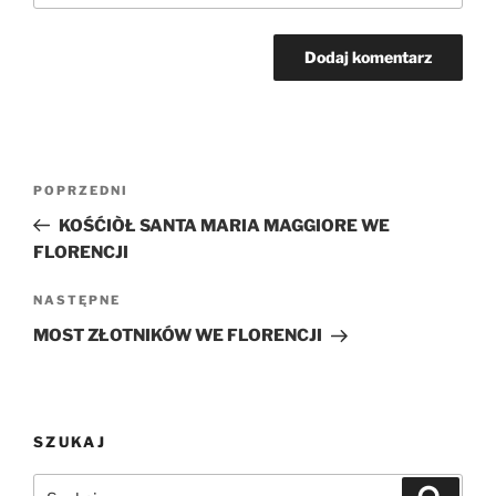
Nawigacja
Poprzedni
POPRZEDNI
wpisu
wpis
KOŚĆIÒŁ SANTA MARIA MAGGIORE WE
FLORENCJI
Następny
NASTĘPNE
wpis
MOST ZŁOTNIKÓW WE FLORENCJI
SZUKAJ
Szukaj:
Szukaj