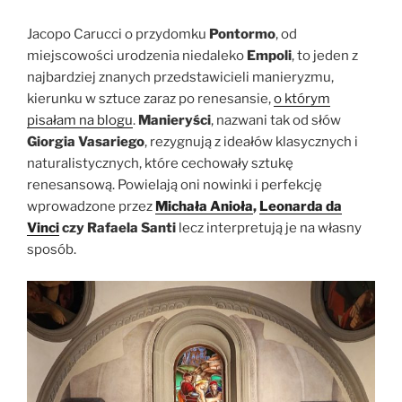
Jacopo Carucci o przydomku
Pontormo
, od
miejscowości urodzenia niedaleko
Empoli
, to jeden z
najbardziej znanych przedstawicieli manieryzmu,
kierunku w sztuce zaraz po renesansie,
o którym
pisałam na blogu
.
Manieryści
, nazwani tak od słów
Giorgia Vasariego
, rezygnują z ideałów klasycznych i
naturalistycznych, które cechowały sztukę
renesansową. Powielają oni nowinki i perfekcję
wprowadzone przez
Michała Anioła
,
Leonarda da
Vinci
czy Rafaela Santi
lecz interpretują je na własny
sposób.