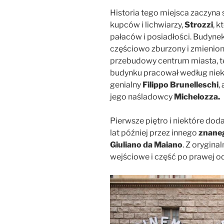
Historia tego miejsca zaczyna 
kupców i lichwiarzy,
Strozzi
, k
pałaców i posiadłości. Budynek,
częściowo zburzony i zmienio
przebudowy centrum miasta, też
budynku pracował według nie
genialny
Filippo Brunelleschi
,
jego naśladowcy
Michelozza.
Pierwsze piętro i niektóre dod
lat później przez innego
znaneg
Giuliano da Maiano
. Z orygina
wejściowe i część po prawej od