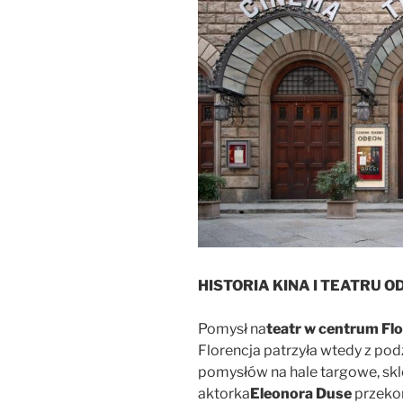
HISTORIA KINA I TEATRU O
Pomysł na
teatr w centrum Flo
Florencja patrzyła wtedy z p
pomysłów na hale targowe, skle
aktorka
Eleonora Duse
przekon