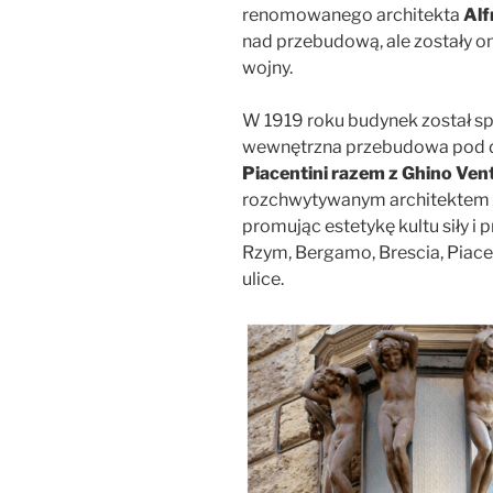
renomowanego architekta
Alf
nad przebudową, ale zostały 
wojny.
W 1919 roku budynek został sp
wewnętrzna przebudowa pod dy
Piacentini razem z Ghino Ven
rozchwytywanym architektem
promując estetykę kultu siły i 
Rzym, Bergamo, Brescia, Piacen
ulice.