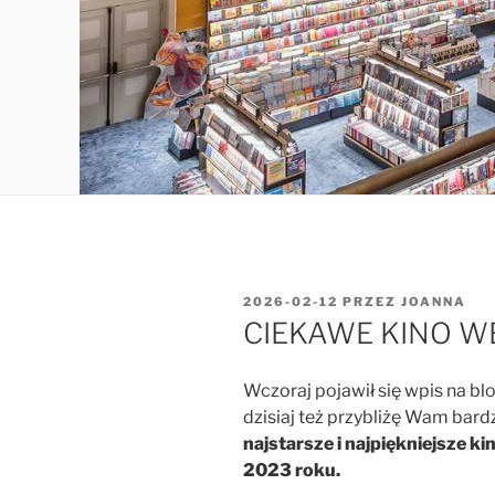
OPUBLIKOWANE
2026-02-12
PRZEZ
JOANNA
W
CIEKAWE KINO W
Wczoraj pojawił się wpis na bl
dzisiaj też przybliżę Wam bard
najstarsze i najpiękniejsze k
2023 roku.