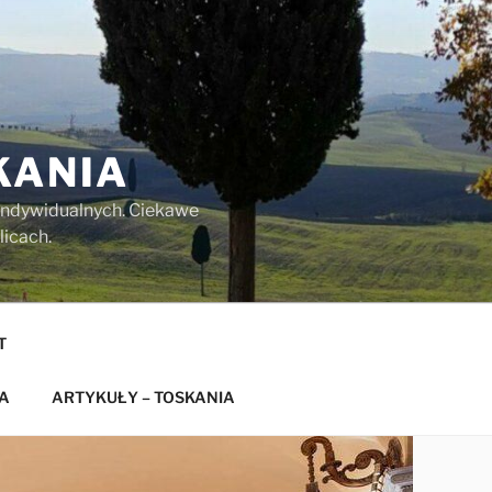
KANIA
w indywidualnych. Ciekawe
licach.
T
A
ARTYKUŁY – TOSKANIA