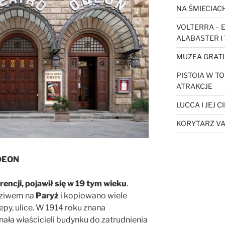
NA ŚMIECIAC
VOLTERRA – 
ALABASTER I
MUZEA GRATI
PISTOIA W TO
ATRAKCJE
LUCCA I JEJ 
KORYTARZ VA
DEON
rencji, pojawił się w 19 tym wieku
.
odziwem na
Paryż
i kopiowano wiele
py, ulice. W 1914 roku znana
ała właścicieli budynku do zatrudnienia