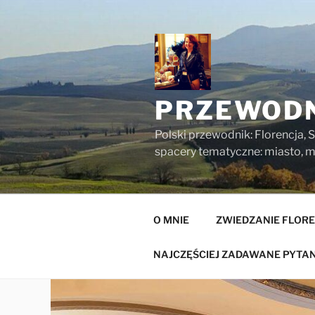
Przejdź
do
treści
PRZEWODN
Polski przewodnik: Florencja, S
spacery tematyczne: miasto, mu
O MNIE
ZWIEDZANIE FLORE
NAJCZĘŚCIEJ ZADAWANE PYTAN