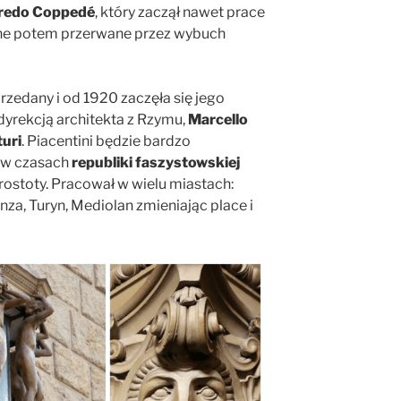
redo Coppedé
, który zaczął nawet prace
one potem przerwane przez wybuch
rzedany i od 1920 zaczęła się jego
rekcją architekta z Rzymu,
Marcello
turi
. Piacentini będzie bardzo
 w czasach
republiki faszystowskiej
prostoty. Pracował w wielu miastach:
za, Turyn, Mediolan zmieniając place i