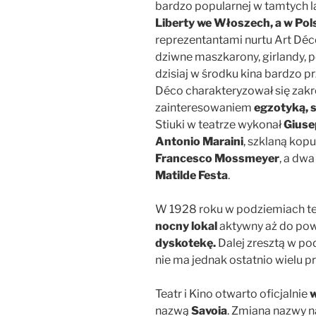
bardzo popularnej w tamtych l
Liberty we Włoszech, a w Pol
reprezentantami nurtu Art Déc
dziwne maszkarony, girlandy, p
dzisiaj w środku kina bardzo p
Déco charakteryzował się zakr
zainteresowaniem
egzotyką, s
Stiuki w teatrze wykonał
Giuse
Antonio Maraini
, szklaną kop
Francesco Mossmeyer
, a dwa
Matilde Festa
.
W 1928 roku w podziemiach te
nocny lokal
aktywny aż do pow
dyskotekę.
Dalej zresztą w po
nie ma jednak ostatnio wielu pr
Teatr i Kino otwarto oficjalnie
w
nazwą
Savoia
. Zmiana nazwy n