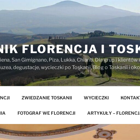
IK FLORENCJA I TOS
iena, San Gimignano, Piza, Lukka, Chianti. Dla grup i klientó
zea, degustacje, wycieczki po Toskanii. Blog o Toskanii i oko
NCJI
ZWIEDZANIE TOSKANII
WYCIECZKI
KONTAK
IA
FOTOGRAF WE FLORENCJI
ARTYKUŁY – FLORENCJ