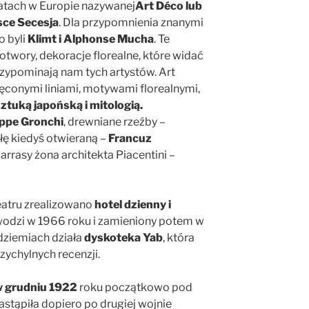
atach w Europie nazywanej
Art Déco lub
sce Secesja
. Dla przypomnienia znanymi
o byli
Klimt i Alphonse Mucha
. Te
otwory, dekoracje florealne, które widać
rzypominają nam tych artystów. Art
ęconymi liniami, motywami florealnymi,
ztuką japońską i mitologią.
ppe Gronchi
, drewniane rzeźby –
ułę kiedyś otwieraną –
Francuz
 arrasy żona architekta Piacentini –
atru zrealizowano
hotel dzienny i
odzi w 1966 roku i zamieniony potem w
dziemiach działa
dyskoteka Yab
, która
zychylnych recenzji.
 grudniu 1922
roku początkowo pod
astąpiła dopiero po drugiej wojnie