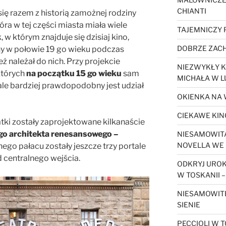
CHIANTI
się razem z historią zamożnej rodziny
tóra w tej części miasta miała wiele
TAJEMNICZY
 w którym znajduje się dzisiaj kino,
DOBRZE ZACH
ny w połowie 19 go wieku podczas
 należał do nich. Przy projekcie
NIEZWYKŁY K
których
na początku 15 go wieku
sam
MICHAŁA W L
 ale bardziej prawdopodobny jest udział
OKIENKA NA 
CIEKAWE KIN
atki zostały zaprojektowane kilkanaście
o architekta renesansowego –
NIESAMOWITA
NOVELLA WE 
lnego pałacu zostały jeszcze trzy portale
 centralnego wejścia.
ODKRYJ URO
W TOSKANII –
NIESAMOWIT
SIENIE
PECCIOLI W T