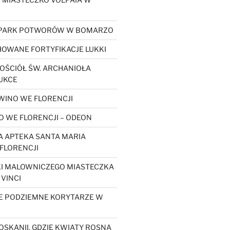
 PARK POTWORÓW W BOMARZO
OWANE FORTYFIKACJE LUKKI
OŚCIÓŁ ŚW. ARCHANIOŁA
UKCE
WINO WE FLORENCJI
O WE FLORENCJI – ODEON
 APTEKA SANTA MARIA
FLORENCJI
KI MALOWNICZEGO MIASTECZKA
 VINCI
E PODZIEMNE KORYTARZE W
OSKANII, GDZIE KWIATY ROSNĄ