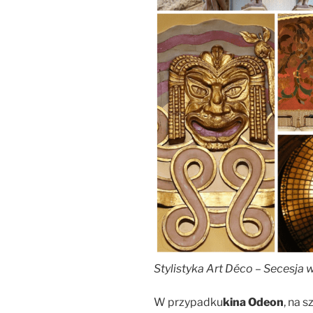
Stylistyka Art Déco – Secesja
w
W przypadku
kina Odeon
, na 