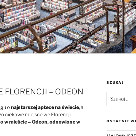
SZUKAJ
E FLORENCJI – ODEON
Szukaj:
ogu o
najstarszej aptece na świecie
, a
zo ciekawe miejsce we Florencji –
ino w mieście – Odeon, odnowione w
OSTATNIE W
MALOWNICZE