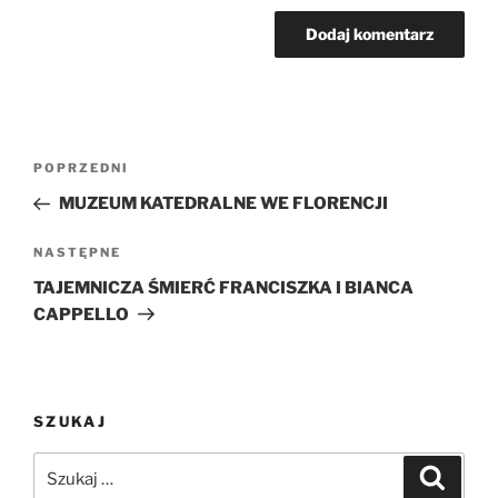
Nawigacja
Poprzedni
POPRZEDNI
wpisu
wpis
MUZEUM KATEDRALNE WE FLORENCJI
Następny
NASTĘPNE
wpis
TAJEMNICZA ŚMIERĆ FRANCISZKA I BIANCA
CAPPELLO
SZUKAJ
Szukaj:
Szukaj