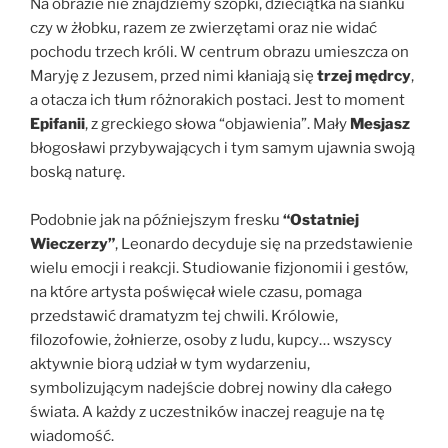
Na obrazie nie znajdziemy szopki, dzieciątka na sianku
czy w żłobku, razem ze zwierzętami oraz nie widać
pochodu trzech króli. W centrum obrazu umieszcza on
Maryję z Jezusem, przed nimi kłaniają się
trzej mędrcy
,
a otacza ich tłum różnorakich postaci. Jest to moment
Epifanii
, z greckiego słowa “objawienia”. Mały
Mesjasz
błogosławi przybywających i tym samym ujawnia swoją
boską naturę.
Podobnie jak na późniejszym fresku
“Ostatniej
Wieczerzy”
, Leonardo decyduje się na przedstawienie
wielu emocji i reakcji. Studiowanie fizjonomii i gestów,
na które artysta poświęcał wiele czasu, pomaga
przedstawić dramatyzm tej chwili. Królowie,
filozofowie, żołnierze, osoby z ludu, kupcy… wszyscy
aktywnie biorą udział w tym wydarzeniu,
symbolizującym nadejście dobrej nowiny dla całego
świata. A każdy z uczestników inaczej reaguje na tę
wiadomość.