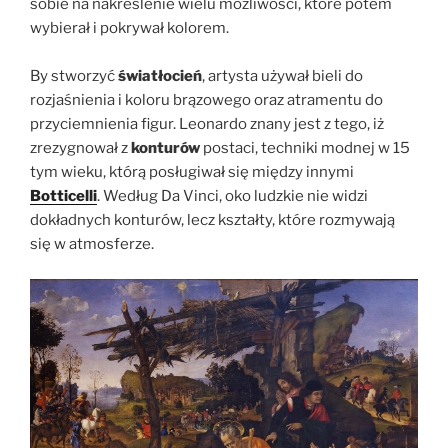
sobie na nakreślenie wielu możliwości, które potem
wybierał i pokrywał kolorem.
By stworzyć
światłocień
, artysta używał bieli do
rozjaśnienia i koloru brązowego oraz atramentu do
przyciemnienia figur. Leonardo znany jest z tego, iż
zrezygnował z
konturów
postaci, techniki modnej w 15
tym wieku, którą posługiwał się między innymi
Botticelli
. Według Da Vinci, oko ludzkie nie widzi
dokładnych konturów, lecz kształty, które rozmywają
się w atmosferze.