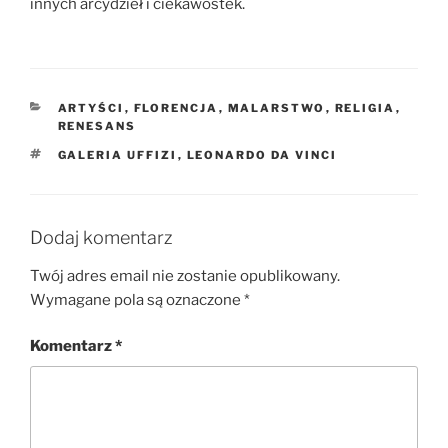
innych arcydzieł i ciekawostek.
KATEGORIE
ARTYŚCI
,
FLORENCJA
,
MALARSTWO
,
RELIGIA
,
RENESANS
TAGI
GALERIA UFFIZI
,
LEONARDO DA VINCI
Dodaj komentarz
Twój adres email nie zostanie opublikowany.
Wymagane pola są oznaczone
*
Komentarz
*