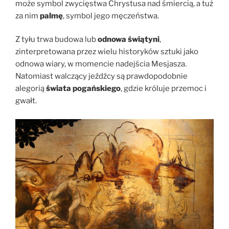
może symbol zwycięstwa Chrystusa nad śmiercią, a tuż
za nim
palmę
, symbol jego męczeństwa.
Z tyłu trwa budowa lub
odnowa świątyni
,
zinterpretowana przez wielu historyków sztuki jako
odnowa wiary, w momencie nadejścia Mesjasza.
Natomiast walczący jeźdźcy są prawdopodobnie
alegorią
świata pogańskiego
, gdzie króluje przemoc i
gwałt.