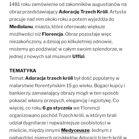
1481 roku zamówienie od zakonników augustianów na
obraz przedstawiający
Adorację Trzech Króli
. Artysta
pracuje nad nim około roku a potem wyjeżdża do
Mediolanu
, miasta, które oferowało większe
możliwości niż
Florencja
. Obraz pozostaje więc
niezakończony, a dzisiaj po kilkuletniej odnowie,
możemy go podziwiać w całym swoim splendorze, w
jednej z nowych sal muzeum
Uffizi
.
TEMATYKA
Temat:
Adoracja trzech króli
był dość popularny w
malarstwie florentyńskim 15 go wieku. Bogaci kupcy i
bankierzy, zamawiający obrazy mogli w ten sposób
pokazać własny przepych, elegancję i egzotykę. Co
więcej, co roku
6 go stycznia
we Florencji
organizowano pochód Trzech króli, w którym brali
udział dygnitarze i najważniejsze osobistości w
mieście, między innymi
Medyceusze
. Jednym z
najbardziej znanych przykładów Adoracji trzech króli w