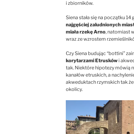
i zbiorników.
Siena stała się na początku 14
najgęściej zaludnionych mias
miała rzekę Arno
, natomiast 
wraz ze wzrostem rzemieślników
Czy Siena budując “bottini” za
korytarzami Etrusków
i akwe
tak. Niektóre hipotezy mówią
kanałów etruskich, a nachyleni
akweduktach rzymskich tak że
okolicy.