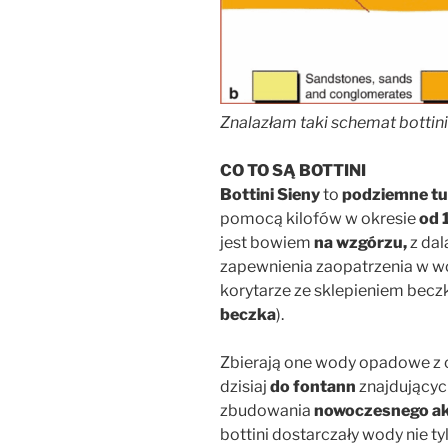
Znalazłam taki schemat bottini
CO TO SĄ BOTTINI
Bottini Sieny
to
podziemne tu
pomocą kilofów w okresie
od 
jest bowiem
na wzgórzu,
z dal
zapewnienia zaopatrzenia w w
korytarze ze sklepieniem bec
beczka
).
Zbierają one wody opadowe z 
dzisiaj
do fontann
znajdującyc
zbudowania
nowoczesnego a
bottini dostarczały wody nie ty