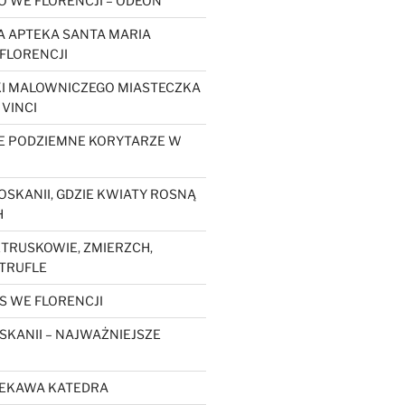
O WE FLORENCJI – ODEON
 APTEKA SANTA MARIA
FLORENCJI
KI MALOWNICZEGO MIASTECZKA
 VINCI
E PODZIEMNE KORYTARZE W
OSKANII, GDZIE KWIATY ROSNĄ
H
ETRUSKOWIE, ZMIERZCH,
 TRUFLE
S WE FLORENCJI
SKANII – NAJWAŻNIEJSZE
CIEKAWA KATEDRA