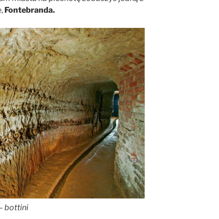
e,
Fontebranda.
 bottini