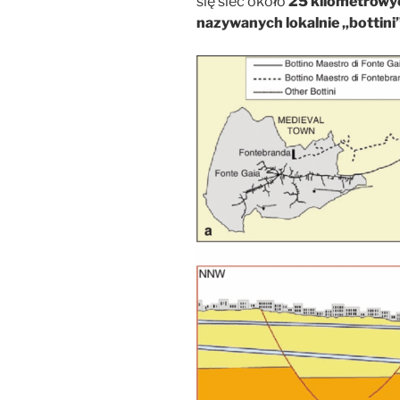
się sieć około
25 kilometrowy
nazywanych lokalnie „bottini”