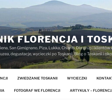
IK FLORENCJA I TOS
iena, San Gimignano, Piza, Lukka, Chianti. Dla grup i klientó
zea, degustacje, wycieczki po Toskanii. Blog o Toskanii i oko
NCJI
ZWIEDZANIE TOSKANII
WYCIECZKI
KONTAK
IA
FOTOGRAF WE FLORENCJI
ARTYKUŁY – FLORENCJ