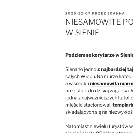
OPUBLIKOWANE
2025-12-07
PRZEZ
JOANNA
W
NIESAMOWITE P
W SIENIE
Podziemne korytarze w Sieni
Siena to jedno
z najbardziej t
całych Włoch. Na murze katedr
a w środku
niesamowita mar
pozostaje do dzisiaj zagadką. 
jedna z najważniejszych katoli
mieście stacjonowali
templari
składających się na niezwykłoś
Natomiast niewielu turystów w 