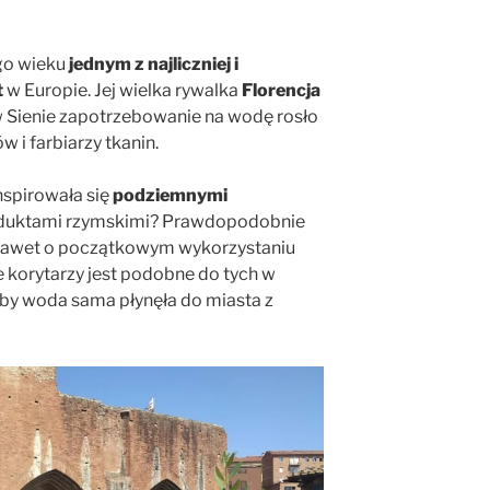
 go wieku
jednym z najliczniej i
t
w Europie. Jej wielka rywalka
Florencja
w Sienie zapotrzebowanie na wodę rosło
 i farbiarzy tkanin.
inspirowała się
podziemnymi
duktami rzymskimi? Prawdopodobnie
 nawet o początkowym wykorzystaniu
e korytarzy jest podobne do tych w
by woda sama płynęła do miasta z