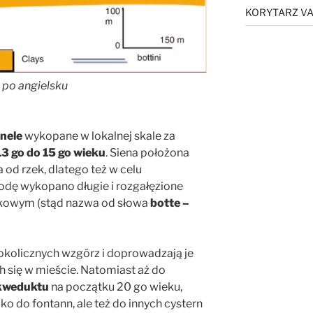
KORYTARZ VA
 po angielsku
nele
wykopane w lokalnej skale za
13 go do 15 go wieku
. Siena położona
a od rzek, dlatego też w celu
odę wykopano długie i rozgałęzione
zkowym (stąd nazwa od słowa
botte –
okolicznych wzgórz i doprowadzają je
h się w mieście. Natomiast aż do
kweduktu
na początku 20 go wieku,
lko do fontann, ale też do innych cystern