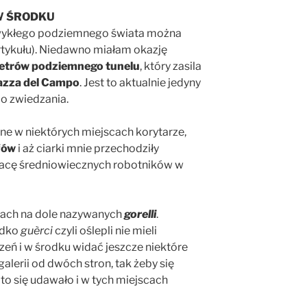
W ŚRODKU
zwykłego podziemnego świata można
artykułu). Niedawno miałam okazję
etrów podziemnego tunelu
, który zasila
iazza del Campo
. Jest to aktualnie jedyny
o zwiedzania.
sne w niektórych miejscach korytarze,
fów
i aż ciarki mnie przechodziły
acę średniowiecznych robotników w
łach na dole nazywanych
gorelli
.
ydko
guèrci
czyli oślepli nie mieli
czeń i w środku widać jeszcze niektóre
alerii od dwóch stron, tak żeby się
to się udawało i w tych miejscach