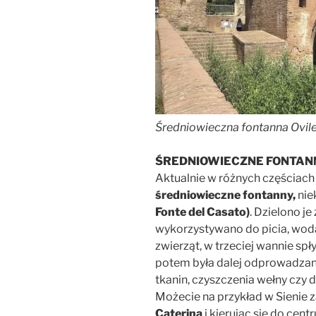
Średniowieczna fontanna Ovile
ŚREDNIOWIECZNE FONTAN
Aktualnie w różnych częściac
średniowieczne fontanny,
nie
Fonte del Casato)
. Dzielono j
wykorzystywano do picia, woda 
zwierząt, w trzeciej wannie spł
potem była dalej odprowadzana
tkanin, czyszczenia wełny czy 
Możecie na przykład w Sienie
Caterina
i kierując się do cen