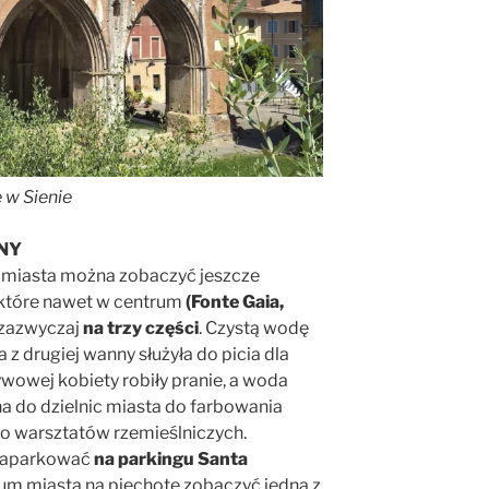
 w Sienie
NY
h miasta można zobaczyć jeszcze
które nawet w centrum
(Fonte Gaia,
e zazwyczaj
na trzy części
. Czystą wodę
z drugiej wanny służyła do picia dla
ywowej kobiety robiły pranie, a woda
 do dzielnic miasta do farbowania
do warsztatów rzemieślniczych.
 zaparkować
na parkingu Santa
trum miasta na piechotę zobaczyć jedną z