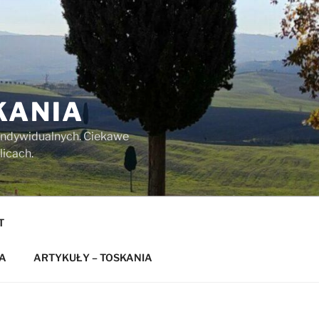
KANIA
w indywidualnych. Ciekawe
licach.
T
A
ARTYKUŁY – TOSKANIA