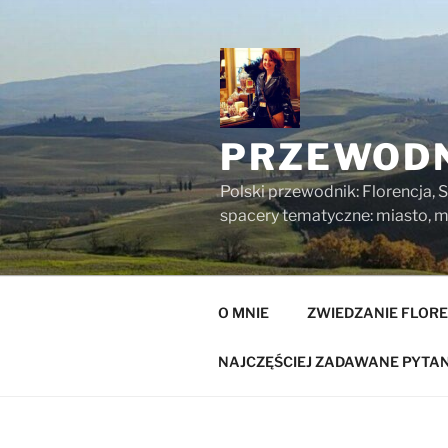
Przejdź
do
treści
PRZEWODN
Polski przewodnik: Florencja, S
spacery tematyczne: miasto, mu
O MNIE
ZWIEDZANIE FLORE
NAJCZĘŚCIEJ ZADAWANE PYTAN