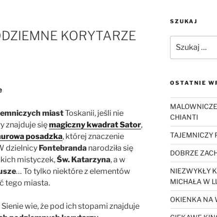
SZUKAJ
ODZIEMNE KORYTARZE
Szukaj:
OSTATNIE W
e
MALOWNICZE
ajemniczych miast
Toskanii, jeśli nie
CHIANTI
y znajduje się
magiczny kwadrat Sator
,
TAJEMNICZY
murowa posadzka
, której znaczenie
W dzielnicy
Fontebranda
narodziła się
DOBRZE ZACH
ckich mistyczek,
Św. Katarzyna
, a w
usze
… To tylko niektóre z elementów
NIEZWYKŁY K
MICHAŁA W L
ć tego miasta.
OKIENKA NA 
Sienie wie, że pod ich stopami znajduje