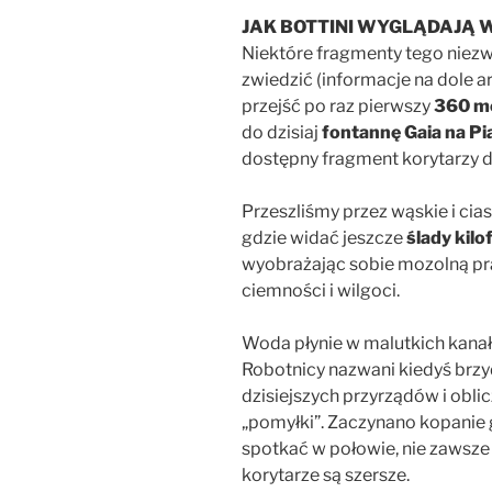
JAK BOTTINI WYGLĄDAJĄ 
Niektóre fragmenty tego nie
zwiedzić (informacje na dole 
przejść po raz pierwszy
360 m
do dzisiaj
fontannę Gaia na P
dostępny fragment korytarzy d
Przeszliśmy przez wąskie i cia
gdzie widać jeszcze
ślady kilo
wyobrażając sobie mozolną pr
ciemności i wilgoci.
Woda płynie w malutkich kana
Robotnicy nazwani kiedyś brz
dzisiejszych przyrządów i obli
„pomyłki”. Zaczynano kopanie g
spotkać w połowie, nie zawsze 
korytarze są szersze.