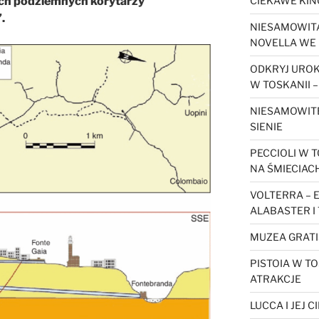
ch podziemnych korytarzy
CIEKAWE KIN
.
NIESAMOWITA
NOVELLA WE 
ODKRYJ URO
W TOSKANII –
NIESAMOWIT
SIENIE
PECCIOLI W T
NA ŚMIECIAC
VOLTERRA – 
ALABASTER I
MUZEA GRATI
PISTOIA W TO
ATRAKCJE
LUCCA I JEJ 