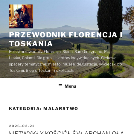
Przejdź
do
treści
PRZEWODNIK FLORENCJA I
TOSKANIA
Polski przewodnik: Florencja, Siena, San Gimignano, Piza,
Lukka, Chianti. Dla grup i klientów indywidualnych. Ciekawe
spacery tematyczne: miasto, muzea, degustacje, wycieczki po
Toskanii. Blog o Toskanii i okolicach.
Menu
KATEGORIA:
MALARSTWO
OPUBLIKOWANE
2026-02-21
W
NIEZWYKŁY KOŚCIÓŁ ŚW. ARCHANIOŁA