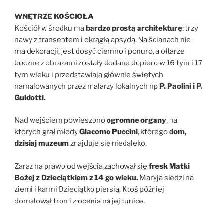
WNĘTRZE KOŚCIOŁA
Kościół w środku ma
bardzo prostą architekturę
: trzy
nawy z transeptem i okrągłą apsydą. Na ścianach nie
ma dekoracji, jest dosyć ciemno i ponuro, a ołtarze
boczne z obrazami zostały dodane dopiero w 16 tym i 17
tym wieku i przedstawiają głównie świętych
namalowanych przez malarzy lokalnych np
P. Paolini i P.
Guidotti.
Nad wejściem powieszono
ogromne organy
, na
których grał młody
Giacomo Puccini
, którego
dom,
dzisiaj muzeum
znajduje się niedaleko.
Zaraz na prawo od wejścia zachował się
fresk Matki
Bożej z Dzieciątkiem z 14 go wieku.
Maryja siedzi na
ziemi i karmi Dzieciątko piersią. Ktoś później
domalował tron i złocenia na jej tunice.