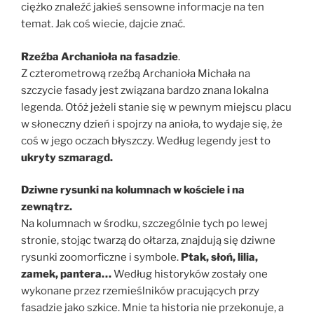
ciężko znaleźć jakieś sensowne informacje na ten
temat. Jak coś wiecie, dajcie znać.
Rzeźba Archanioła na fasadzie
.
Z czterometrową rzeźbą Archanioła Michała na
szczycie fasady jest związana bardzo znana lokalna
legenda. Otóż jeżeli stanie się w pewnym miejscu placu
w słoneczny dzień i spojrzy na anioła, to wydaje się, że
coś w jego oczach błyszczy. Według legendy jest to
ukryty szmaragd.
Dziwne rysunki na kolumnach w kościele i na
zewnątrz.
Na kolumnach w środku, szczególnie tych po lewej
stronie, stojąc twarzą do ołtarza, znajdują się dziwne
rysunki zoomorficzne i symbole.
Ptak, słoń, lilia,
zamek, pantera…
Według historyków zostały one
wykonane przez rzemieślników pracujących przy
fasadzie jako szkice. Mnie ta historia nie przekonuje, a