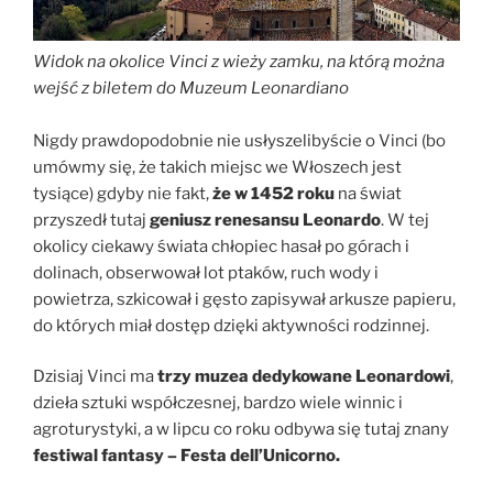
Widok na okolice Vinci z wieży zamku, na którą można
wejść z biletem do Muzeum Leonardiano
Nigdy prawdopodobnie nie usłyszelibyście o Vinci (bo
umówmy się, że takich miejsc we Włoszech jest
tysiące) gdyby nie fakt,
że w 1452 roku
na świat
przyszedł tutaj
geniusz renesansu Leonardo
. W tej
okolicy ciekawy świata chłopiec hasał po górach i
dolinach, obserwował lot ptaków, ruch wody i
powietrza, szkicował i gęsto zapisywał arkusze papieru,
do których miał dostęp dzięki aktywności rodzinnej.
Dzisiaj Vinci ma
trzy muzea dedykowane Leonardowi
,
dzieła sztuki współczesnej, bardzo wiele winnic i
agroturystyki, a w lipcu co roku odbywa się tutaj znany
festiwal fantasy – Festa dell’Unicorno.