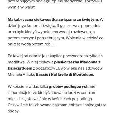
potrzebującym noclegu, opieki medycznej, rozrywki i
wymiany walut.
Makabryczna ciekawostka związana ze świętym
. W
dzień jego śmierci i święta, 3 go czerwca poprzednia
urna była kiedyś wypełniana wodą i rozdawano ją
potem chorym i potrzebującym. Wolę nie wiedzieć co
oni z tą wodą potem robili…
Po lewej od ołtarza jest kaplica przeznaczona tylko na
modlitwę. W niej ciekawa
płaskorzeźba Madonna z
Dzieciątkiem
z początków 16 go wieku naśladowców
Michała Anioła,
Baccio i Raffaello di Montelupo.
W kościele widać kilka
grobów podłogowyc
h, nie
zapominajcie, że kiedyś chowano ludzi w centrum
miast i często właśnie w kościołach po podłogą.
Oczywiście tak chowano najznamienitsze i najbogatsze
osoby.