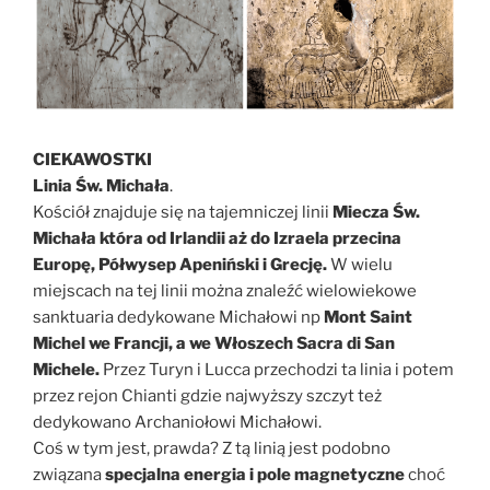
CIEKAWOSTKI
Linia Św. Michała
.
Kościół znajduje się na tajemniczej linii
Miecza Św.
Michała która od Irlandii aż do Izraela przecina
Europę, Półwysep Apeniński i Grecję.
W wielu
miejscach na tej linii można znaleźć wielowiekowe
sanktuaria dedykowane Michałowi np
Mont Saint
Michel we Francji, a we Włoszech Sacra di San
Michele.
Przez Turyn i Lucca przechodzi ta linia i potem
przez rejon Chianti gdzie najwyższy szczyt też
dedykowano Archaniołowi Michałowi.
Coś w tym jest, prawda? Z tą linią jest podobno
związana
specjalna energia i pole magnetyczne
choć