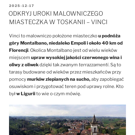
OPUBLIKOWANE
2025-12-17
W
ODKRYJ UROKI MALOWNICZEGO
MIASTECZKA W TOSKANII – VINCI
Vinci to malowniczo położone miasteczko
u podnóża
góry Montalbano, niedaleko Empoli i około 40 km od
Florencji
. Okolica Montalbano jest od wielu wieków
miejscem
upraw wysokiej jakości czerwonego wina i
oliwy z oliwek
dzięki tak zwanym
terrazzamenti
. Są to
tarasy budowane od wieków przez mieszkańców przy
pomocy
murków zlepianych na sucho,
aby zapobiegać
osuwiskom i przygotować teren pod uprawy rolne. Kto
był
w Ligurii
to wie o czym mówię.