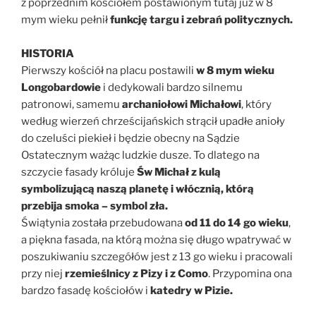
z poprzednim kościołem postawionym tutaj już w 8
mym wieku pełnił
funkcję targu i zebrań politycznych.
HISTORIA
Pierwszy kościół na placu postawili
w 8 mym wieku
Longobardowie
i dedykowali bardzo silnemu
patronowi, samemu
archaniołowi Michałowi
, który
według wierzeń chrześcijańskich strącił upadłe anioły
do czeluści piekieł i będzie obecny na Sądzie
Ostatecznym ważąc ludzkie dusze. To dlatego na
szczycie fasady króluje
Św Michał z kulą
symbolizującą naszą planetę i włócznią, którą
przebija smoka – symbol zła.
Świątynia została przebudowana
od 11 do 14 go wieku
,
a piękna fasada, na którą można się długo wpatrywać w
poszukiwaniu szczegółów jest z 13 go wieku i pracowali
przy niej
rzemieślnicy z Pizy i z Como
. Przypomina ona
bardzo fasadę kościołów i
katedry w Pizie.