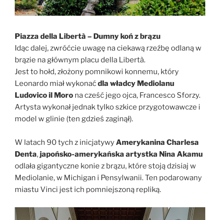
Piazza della Libertà – Dumny koń z brązu
Idąc dalej, zwróćcie uwagę na ciekawą rzeźbę odlaną w
brązie na głównym placu della Libertà.
Jest to hołd, złożony pomnikowi konnemu, który
Leonardo miał wykonać
dla władcy Mediolanu
Ludovico il Moro
na cześć jego ojca, Francesco Sforzy.
Artysta wykonał jednak tylko szkice przygotowawcze i
model w glinie (ten gdzieś zaginął).
W latach 90 tych z inicjatywy
Amerykanina Charlesa
Denta
,
japońsko-amerykańska artystka Nina Akamu
odlała gigantyczne konie z brązu, które stoją dzisiaj w
Mediolanie, w Michigan i Pensylwanii. Ten podarowany
miastu Vinci jest ich pomniejszoną repliką.