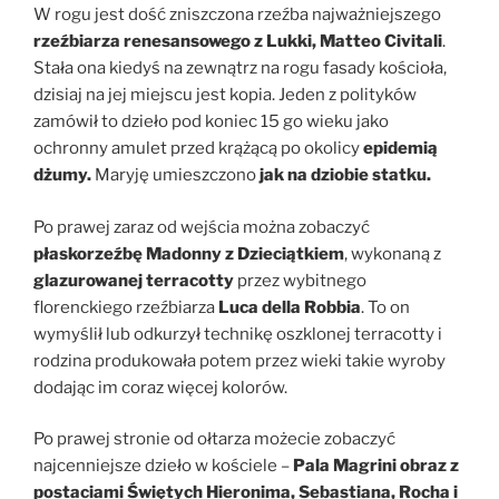
W rogu jest dość zniszczona rzeźba najważniejszego
rzeźbiarza
renesansowego z Lukki, Matteo Civitali
.
Stała ona kiedyś na zewnątrz na rogu fasady kościoła,
dzisiaj na jej miejscu jest kopia. Jeden z polityków
zamówił to dzieło pod koniec 15 go wieku jako
ochronny amulet przed krążącą po okolicy
epidemią
dżumy.
Maryję umieszczono
jak na dziobie statku.
Po prawej zaraz od wejścia można zobaczyć
płaskorzeźbę Madonny z Dzieciątkiem
, wykonaną z
glazurowanej terracotty
przez wybitnego
florenckiego rzeźbiarza
Luca della Robbia
. To on
wymyślił lub odkurzył technikę oszklonej terracotty i
rodzina produkowała potem przez wieki takie wyroby
dodając im coraz więcej kolorów.
Po prawej stronie od ołtarza możecie zobaczyć
najcenniejsze dzieło w kościele –
Pala Magrini obraz z
postaciami Świętych Hieronima, Sebastiana, Rocha i