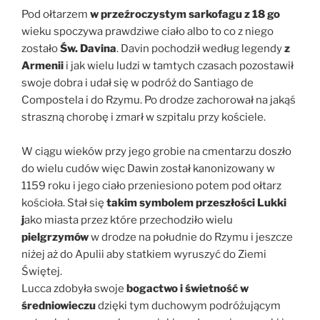
Pod ołtarzem
w przeźroczystym sarkofagu z 18 go
wieku spoczywa prawdziwe ciało albo to co z niego
zostało
Św. Davina
. Davin pochodził według legendy
z
Armenii
i jak wielu ludzi w tamtych czasach pozostawił
swoje dobra i udał się w podróż do Santiago de
Compostela i do Rzymu. Po drodze zachorował na jakąś
straszną chorobę i zmarł w szpitalu przy kościele.
W ciągu wieków przy jego grobie na cmentarzu doszło
do wielu cudów więc Dawin został kanonizowany w
1159 roku i jego ciało przeniesiono potem pod ołtarz
kościoła. Stał się
takim symbolem przeszłości Lukki
j
ako miasta przez które przechodziło wielu
pielgrzymów
w drodze na południe do Rzymu i jeszcze
niżej aż do Apulii aby statkiem wyruszyć do Ziemi
Świętej.
Lucca zdobyła swoje
bogactwo i świetność w
średniowieczu
dzięki tym duchowym podróżującym