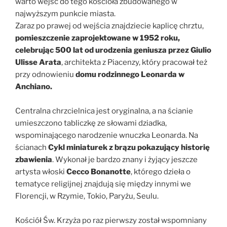
warto wejść do tego kościoła zbudowanego w
najwyższym punkcie miasta.
Zaraz po prawej od wejścia znajdziecie kaplicę chrztu,
pomieszczenie zaprojektowane w 1952 roku,
celebrując 500 lat od urodzenia geniusza przez Giulio
Ulisse Arata
, architekta z Piacenzy, który pracował też
przy odnowieniu
domu rodzinnego Leonarda w
Anchiano.
Centralna chrzcielnica jest oryginalna, a na ścianie
umieszczono tabliczkę ze słowami dziadka,
wspominającego narodzenie wnuczka Leonarda. Na
ścianach
Cykl miniaturek z brązu pokazujący historię
zbawienia
. Wykonał je bardzo znany i żyjący jeszcze
artysta włoski
Cecco Bonanotte
, którego dzieła o
tematyce religijnej znajdują się między innymi we
Florencji, w Rzymie, Tokio, Paryżu, Seulu.
Kościół Św. Krzyża po raz pierwszy został wspomniany