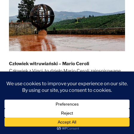
Człowiek witruwiański – Mario Ceroli
Człowiek z Vinci, to dzieło Mario Ceroli zainspirowane
słynnym
Człowiekiem witruwiańskim
Leonarda. Ten
wykonał rysunek wpisując idealne proporcje ludzkie w
kwadrat i okrąg.
Rzeźba została podarowana miastu Vinci w 1987 roku i
znajduje się na placu, pięknie wpisując się w widok na
okolice. Jest to reprodukcja dzieła wykonanego
dwadzieścia lat wcześniej, zatytułowanego
Squilibrio
(Nierównowaga).
Artysta stworzył bowiem wersję