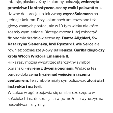
Intarsje, płaskorzeźby i kolumny pokazują
zwierzęta
prawdziwe i fantastyczne, sceny walk i polowań
oraz
dziwne dekoracje np tak zwany
węzeł Salomona
na
jednej z kolumn. Przy kolumnach umieszczono też
głowy znanych postaci, ale w 19 tym wieku niektóre
zostały wymienione. Dlatego można tutaj zobaczyć
fizjonomie średniowieczne np:
Dante Alighieri, Św
Katarzyna Sieneńska, król Ryszard Lwie Serc
e ale
również późniejsze głowy
Galileusza, Garibaldiego czy
króla Włoch Wiktora Emanuela II.
Kilka razy można wypatrzeć starożytny symbol
pogański –
syrenę z dwoma ogonami
. Widać ją też
bardzo dobrze
na fryzie nad wejściem razem z
centaurem
. Te symbole miały symbolizować
zło, świat
instynktu i materii.
W Lukce w ogóle pojawia się ona bardzo często w
kościołach i na dekoracjach więc możecie wyruszyć na
poszukiwanie syreny.