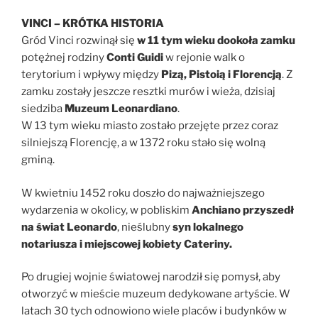
VINCI – KRÓTKA HISTORIA
Gród Vinci rozwinął się
w 11 tym wieku dookoła zamku
potężnej rodziny
Conti Guidi
w rejonie walk o
terytorium i wpływy między
Pizą, Pistoią i Florencją
. Z
zamku zostały jeszcze resztki murów i wieża, dzisiaj
siedziba
Muzeum Leonardiano
.
W 13 tym wieku miasto zostało przejęte przez coraz
silniejszą Florencję, a w 1372 roku stało się wolną
gminą.
W kwietniu 1452 roku doszło do najważniejszego
wydarzenia w okolicy, w pobliskim
Anchiano przyszedł
na świat Leonardo
, nieślubny
syn lokalnego
notariusza
i miejscowej kobiety Cateriny.
Po drugiej wojnie światowej narodził się pomysł, aby
otworzyć w mieście muzeum dedykowane artyście. W
latach 30 tych odnowiono wiele placów i budynków w