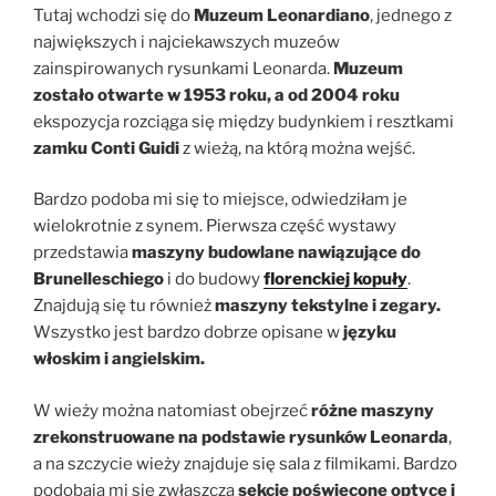
Tutaj wchodzi się do
Muzeum Leonardiano
, jednego z
największych i najciekawszych muzeów
zainspirowanych rysunkami Leonarda.
Muzeum
zostało otwarte w 1953 roku, a od 2004 roku
ekspozycja rozciąga się między budynkiem i resztkami
zamku Conti Guidi
z wieżą, na którą można wejść.
Bardzo podoba mi się to miejsce, odwiedziłam je
wielokrotnie z synem. Pierwsza część wystawy
przedstawia
maszyny budowlane nawiązujące do
Brunelleschiego
i do budowy
florenckiej kopuły
.
Znajdują się tu również
maszyny tekstylne i zegary.
Wszystko jest bardzo dobrze opisane w
języku
włoskim i angielskim.
W wieży można natomiast obejrzeć
różne maszyny
zrekonstruowane na podstawie rysunków Leonarda
,
a na szczycie wieży znajduje się sala z filmikami. Bardzo
podobają mi się zwłaszcza
sekcje poświęcone optyce i