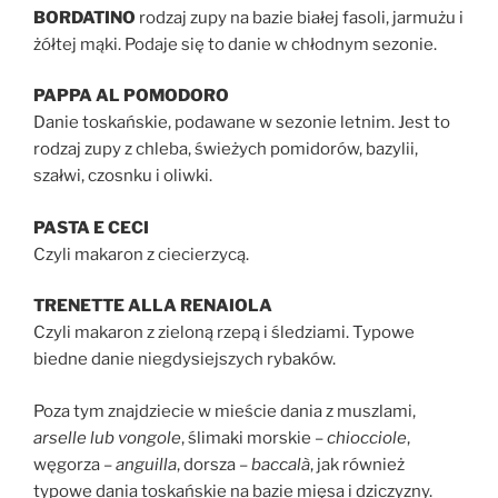
BORDATINO
rodzaj zupy na bazie białej fasoli, jarmużu i
żółtej mąki. Podaje się to danie w chłodnym sezonie.
PAPPA AL POMODORO
Danie toskańskie, podawane w sezonie letnim. Jest to
rodzaj zupy z chleba, świeżych pomidorów, bazylii,
szałwi, czosnku i oliwki.
PASTA E CECI
Czyli makaron z ciecierzycą.
TRENETTE ALLA RENAIOLA
Czyli makaron z zieloną rzepą i śledziami. Typowe
biedne danie niegdysiejszych rybaków.
Poza tym znajdziecie w mieście dania z muszlami,
arselle lub vongole
, ślimaki morskie –
chiocciole
,
węgorza –
anguilla
, dorsza –
baccalà
, jak również
typowe dania toskańskie na bazie mięsa i dziczyzny.