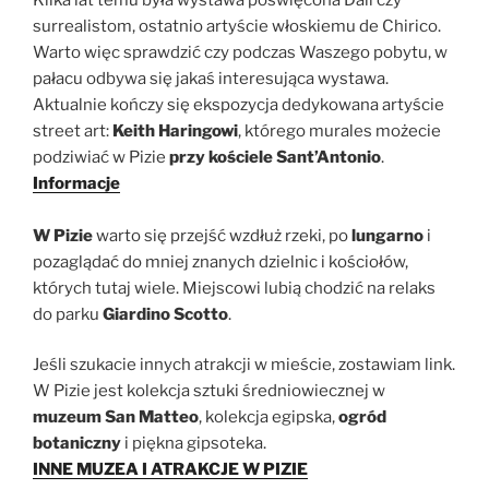
surrealistom, ostatnio artyście włoskiemu de Chirico.
Warto więc sprawdzić czy podczas Waszego pobytu, w
pałacu odbywa się jakaś interesująca wystawa.
Aktualnie kończy się ekspozycja dedykowana artyście
street art:
Keith Haringowi
, którego murales możecie
podziwiać w Pizie
przy kościele Sant’Antonio
.
Informacje
W Pizie
warto się przejść wzdłuż rzeki, po
lungarno
i
pozaglądać do mniej znanych dzielnic i kościołów,
których tutaj wiele. Miejscowi lubią chodzić na relaks
do parku
Giardino Scotto
.
Jeśli szukacie innych atrakcji w mieście, zostawiam link.
W Pizie jest kolekcja sztuki średniowiecznej w
muzeum San Matteo
, kolekcja egipska,
ogród
botaniczny
i piękna gipsoteka.
INNE MUZEA I ATRAKCJE W PIZIE