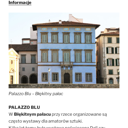
Informacje
Palazzo Blu – Błękitny pałac
PALAZZO BLU
W
Błękitnym pałacu
przy rzece organizowane są
często wystawy dla amatorów sztuki.
Kilka lat temu była wystawa poświęcona Dalì czy