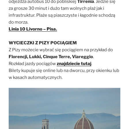
odjeżdża autobus 10 do pobliskiej
Tirrenia
. Jedzie się
za grosze 30 minut i dużo tam wolnych plaż jak i
infrastruktur. Plaże są piaszczyste i łagodnie schodzą
do morza.
Linia 10 Livorno – Pisa.
WYCIECZKI Z PIZY
POCIĄGIEM
Z Pizy możecie wybrać się pociągiem na przykład do
Florencji, Lukki, Cinque Terre, Viareggio
.
Rozkład jazdy pociągów
znajdziecie tutaj
.
Bilety kupuje się online lub na dworcu, przy okienku lub
w kasach automatycznych.