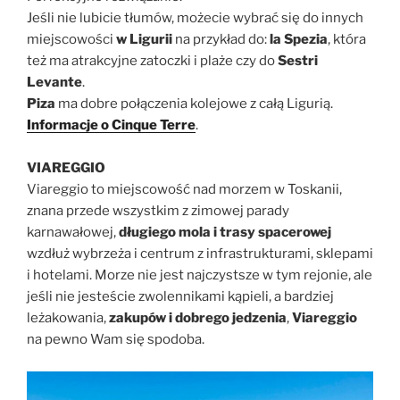
Jeśli nie lubicie tłumów, możecie wybrać się do innych
miejscowości
w Ligurii
na przykład do:
la Spezia
, która
też ma atrakcyjne zatoczki i plaże czy do
Sestri
Levante
.
Piza
ma dobre połączenia kolejowe z całą Ligurią.
Informacje o Cinque Terre
.
VIAREGGIO
Viareggio to miejscowość nad morzem w Toskanii,
znana przede wszystkim z zimowej parady
karnawałowej,
długiego mola i trasy spacerowej
wzdłuż wybrzeża i centrum z infrastrukturami, sklepami
i hotelami. Morze nie jest najczystsze w tym rejonie, ale
jeśli nie jesteście zwolennikami kąpieli, a bardziej
leżakowania,
zakupów i dobrego jedzenia
,
Viareggio
na pewno Wam się spodoba.