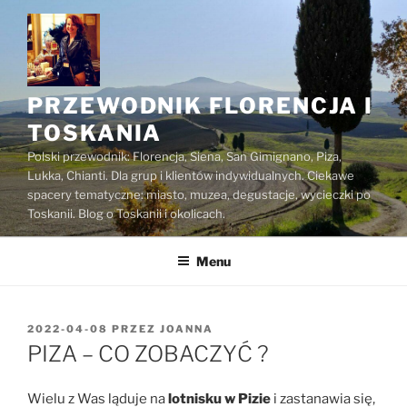
Przejdź
do
treści
PRZEWODNIK FLORENCJA I
TOSKANIA
Polski przewodnik: Florencja, Siena, San Gimignano, Piza,
Lukka, Chianti. Dla grup i klientów indywidualnych. Ciekawe
spacery tematyczne: miasto, muzea, degustacje, wycieczki po
Toskanii. Blog o Toskanii i okolicach.
Menu
OPUBLIKOWANE
2022-04-08
PRZEZ
JOANNA
W
PIZA – CO ZOBACZYĆ ?
Wielu z Was ląduje na
lotnisku w Pizie
i zastanawia się,