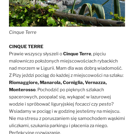
Cinque Terre
CINQUE TERRE
Prawie wszyscy słyszeli o
Cinque Terre
, pięciu
malowniczo położonych miejscowościach rybackich
nad morzem w Ligurii. Mam dla was dobrą wiadomość.
Z Pizy jeździ pociąg do każdej z miejscowości na szlaku:
Riomaggiore, Manarola, Corniglia, Vernazza,
Monterosso
. Pochodzić po pięknych szlakach
spacerowych, poopalać się, wykąpać w lazurowej
wodzie i spróbować liguryjskiej
focacci czy pesto
?
Wsiadamy w pociąg i w godzinę jesteśmy na miejscu.
Nie ma stresu z poruszaniem się samochodem wąskimi
uliczkami, szukania parkingu i płacenia za niego.
Perfekcyjne rozwiązanie.