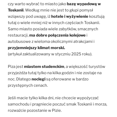
czy warto wybrać to miasto jako
bazę wypadową w
Toskanii
. Według mnie nie jest to głupi pomysł
wziąwszy pod uwagę, iż
hotele i wyżywienie
kosztują
tutaj o wiele mniej niż w innych częściach Toskanii.
Samo miasto posiada wiele zabytków, smacznych
restauracji,
ma dobre połączenia kolejowe
i
autobusowe z wieloma okolicznymi atrakcjami i
przyjemniejszy klimat morski.
(artykuł zaktualizowany w styczniu 2025 roku).
Piza jest
miastem studenckim
, a większość turystów
przyjeżdża tutaj tylko na kilka godzin i nie zostaje na
noc. Dlatego
noclegi
są oferowane w bardzo
przystępnych cenach.
Jeśli macie tylko kilka dni, nie chcecie wypożyczać
samochodu i pragniecie poczuć smak Toskanii i morza,
rozważcie pozostanie w Pizie.