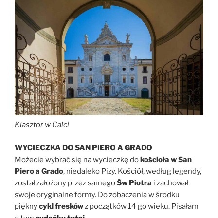
Klasztor w Calci
WYCIECZKA DO SAN PIERO A GRADO
Możecie wybrać się na wycieczkę do
kościoła w San
Piero a Grado
, niedaleko Pizy. Kościół, według legendy,
został założony przez samego
Św Piotra
i zachował
swoje oryginalne formy. Do zobaczenia w środku
piękny
cykl fresków
z początków 14 go wieku. Pisałam
o tym
cudeńku tutaj
.