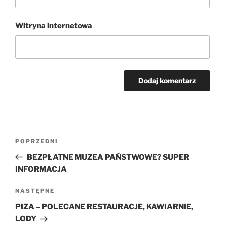
Witryna internetowa
Nawigacja
Poprzedni
POPRZEDNI
wpisu
wpis
BEZPŁATNE MUZEA PAŃSTWOWE? SUPER
INFORMACJA
Następny
NASTĘPNE
wpis
PIZA – POLECANE RESTAURACJE, KAWIARNIE,
LODY