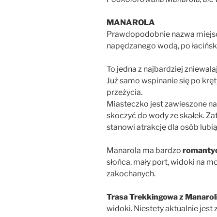
MANAROLA
Prawdopodobnie nazwa miejsc
napędzanego wodą, po łacińsk
To jedna z najbardziej zniewal
Już samo wspinanie się po krę
przeżycia.
Miasteczko jest zawieszone na 
skoczyć do wody ze skałek. Zat
stanowi atrakcję dla osób lubi
Manarola ma bardzo
romanty
słońca, mały port, widoki na m
zakochanych.
Trasa Trekkingowa z Manaroli
widoki. Niestety aktualnie jes