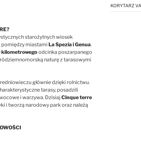
KORYTARZ VA
RRE?
rystycznych starożytnych wiosek
i, pomiędzy miastami
La Spezia i Genua
.
 kilometrowego
odcinka poszarpanego
 śródziemnomorską naturę z tarasowymi
redniowieczu głównie dzięki rolnictwu.
arakterystyczne tarasy, posadzili
wocowe i warzywa. Dzisiaj
Cinque terre
yki i tworzą narodowy park oraz należą
COWOŚCI