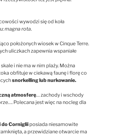
owości wywodzi się od koła
u:
magna rota
.
ająco położonych wiosek w Cinque Terre.
tych uliczkach zapewnia wspaniałe
skale i nie ma w nim plaży. Można
oka obfituje w ciekawą faunę i florę co
ących
snorkelling lub nurkowanie.
czną atmosferę
… zachody i wschody
orze…. Polecana jest więc na nocleg dla
 do Corniglii
posiada niesamowite
t zamknięta, a przewidziane otwarcie ma