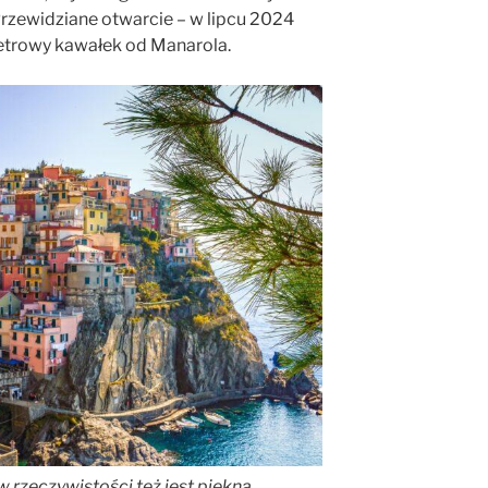
 Przewidziane otwarcie – w lipcu 2024
metrowy kawałek od Manarola.
rzeczywistości też jest piękna.