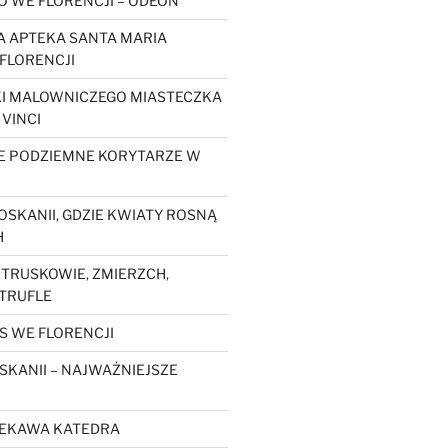
O WE FLORENCJI – ODEON
 APTEKA SANTA MARIA
FLORENCJI
KI MALOWNICZEGO MIASTECZKA
 VINCI
E PODZIEMNE KORYTARZE W
OSKANII, GDZIE KWIATY ROSNĄ
H
ETRUSKOWIE, ZMIERZCH,
 TRUFLE
S WE FLORENCJI
SKANII – NAJWAŻNIEJSZE
CIEKAWA KATEDRA