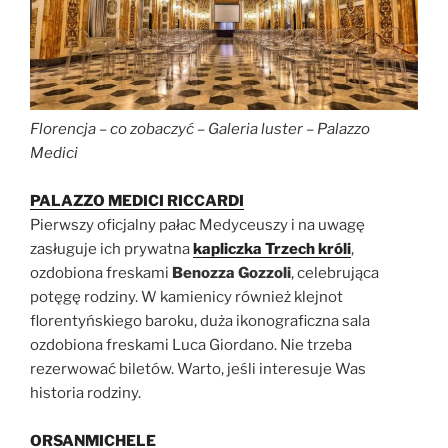
Florencja – co zobaczyć – Galeria luster – Palazzo
Medici
PALAZZO MEDICI RICCARDI
Pierwszy oficjalny pałac Medyceuszy i na uwagę
zasługuje ich prywatna
kapliczka Trzech króli
,
ozdobiona freskami
Benozza Gozzoli
, celebrująca
potęgę rodziny. W kamienicy również klejnot
florentyńskiego baroku, duża ikonograficzna sala
ozdobiona freskami Luca Giordano. Nie trzeba
rezerwować biletów. Warto, jeśli interesuje Was
historia rodziny.
ORSANMICHELE