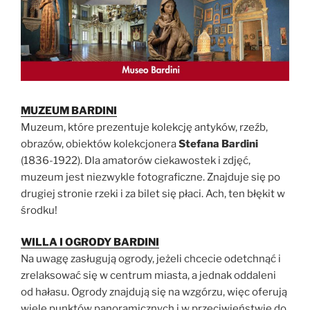
MUZEUM BARDINI
Muzeum, które prezentuje kolekcję antyków, rzeźb,
obrazów, obiektów kolekcjonera
Stefana Bardini
(1836-1922). Dla amatorów ciekawostek i zdjęć,
muzeum jest niezwykle fotograficzne. Znajduje się po
drugiej stronie rzeki i za bilet się płaci. Ach, ten błękit w
środku!
WILLA I OGRODY BARDINI
Na uwagę zasługują ogrody, jeżeli chcecie odetchnąć i
zrelaksować się w centrum miasta, a jednak oddaleni
od hałasu. Ogrody znajdują się na wzgórzu, więc oferują
wiele punktów panoramicznych i w przeciwieństwie do