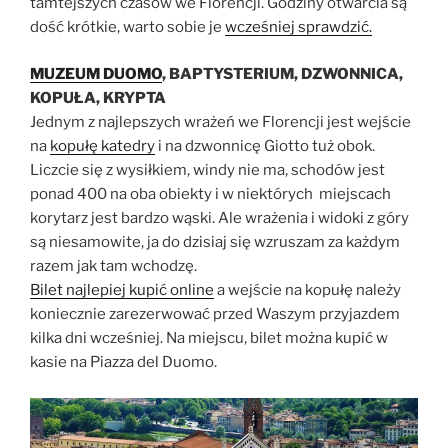
tamtejszych czasów we Florencji. Godziny otwarcia są
dość krótkie, warto sobie je
wcześniej sprawdzić.
MUZEUM DUOMO
, BAPTYSTERIUM, DZWONNICA,
KOPUŁA, KRYPTA
Jednym z najlepszych wrażeń we Florencji jest wejście
na
kopułę katedry
i na dzwonnicę Giotto tuż obok.
Liczcie się z wysiłkiem, windy nie ma, schodów jest
ponad 400 na oba obiekty i w niektórych miejscach
korytarz jest bardzo wąski. Ale wrażenia i widoki z góry
są niesamowite, ja do dzisiaj się wzruszam za każdym
razem jak tam wchodzę.
Bilet najlepiej kupić online
a wejście na kopułę należy
koniecznie zarezerwować przed Waszym przyjazdem
kilka dni wcześniej. Na miejscu, bilet można kupić w
kasie na Piazza del Duomo.