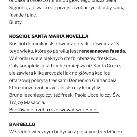
oddalona około 10 minut od głównego piazza della
Signoria, ale warto się przejść i zobaczyć choćby samą
fasadę i plac.
Bilety
KOŚCIÓŁ SANTA MARIA NOVELLA
Kościół dominikański również gotycki i również z 13-
tego wieku, którego perełką jest
renesansowa fasada
.
W środku wiele pięknych rzeźb, obrazów, fresków…
Cały kompleks jest trochę mniejszy niż Santa Croce,
ale zawiera kilka arcydzieł jak np główną kaplicę
ołtarzową pokrytą freskami Domenico Ghirlandaia,
które można zobaczyć z bliska czy krucyfiks
Brunelleschiego czy też freski Paola Uccello czy Św.
Trójcę Masaccia.
Biletów nie trzeba rezerwować wcześniej.
BARGELLO
W średniowiecznym budynku z pięknym dziedzińcem