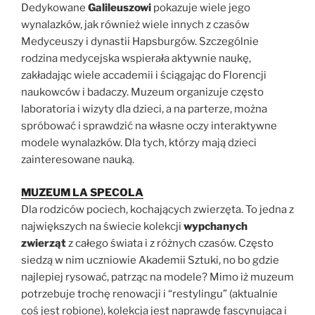
Dedykowane
Galileuszowi
pokazuje wiele jego
wynalazków, jak również wiele innych z czasów
Medyceuszy i dynastii Hapsburgów. Szczególnie
rodzina medycejska wspierała aktywnie naukę,
zakładając wiele accademii i ściągając do Florencji
naukowców i badaczy. Muzeum organizuje często
laboratoria i wizyty dla dzieci, a na parterze, można
spróbować i sprawdzić na własne oczy interaktywne
modele wynalazków. Dla tych, którzy mają dzieci
zainteresowane nauką.
MUZEUM LA SPECOLA
Dla rodziców pociech, kochających zwierzęta. To jedna z
największych na świecie kolekcji
wypchanych
zwierząt
z całego świata i z różnych czasów. Często
siedzą w nim uczniowie Akademii Sztuki, no bo gdzie
najlepiej rysować, patrząc na modele? Mimo iż muzeum
potrzebuje trochę renowacji i “restylingu” (aktualnie
coś jest robione), kolekcja jest naprawdę fascynująca i