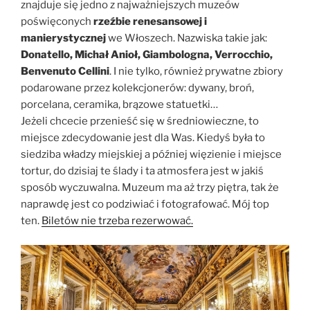
znajduje się jedno z najważniejszych muzeów
poświęconych
rzeźbie renesansowej i
manierystycznej
we Włoszech. Nazwiska takie jak:
Donatello, Michał Anioł, Giambologna, Verrocchio,
Benvenuto Cellini
. I nie tylko, również prywatne zbiory
podarowane przez kolekcjonerów: dywany, broń,
porcelana, ceramika, brązowe statuetki…
Jeżeli chcecie przenieść się w średniowieczne, to
miejsce zdecydowanie jest dla Was. Kiedyś była to
siedziba władzy miejskiej a później więzienie i miejsce
tortur, do dzisiaj te ślady i ta atmosfera jest w jakiś
sposób wyczuwalna. Muzeum ma aż trzy piętra, tak że
naprawdę jest co podziwiać i fotografować. Mój top
ten.
Biletów nie trzeba rezerwować.