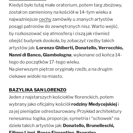
Kiedyś było tutaj małe oratorium, potem targ zbożowy,
został on zamieniony na kościół w 14-tym wieku a
najważniejsze
cechy
zamówiły u znanych artystów
posągi patronów do zewnętrznych nisz. Warto wejść,
by rozkoszować się atmosferą i ciszą jak również
obejść budynek dookoła, by zobaczyć rzeźby takich
artystów jak:
Lorenzo Ghiberti, Donatello, Verrocchio,
Nanni di Banco, Giambologna
, wykonane od końca 14-
tego do początków 17-tego wieku.
Na pierwszym piętrze oryginały rzeźb, a na drugim
ciekawe widoki na miasto.
BAZYLIKA SAN LORENZO
Jeden z najstarszych kościołów florenckich, potem
wybrany jako oficjalny kościół
rodziny Medycejskiej
i
za jej pieniądze odrestaurowany. Przykład architektury
renesansu: logika, proporcje, symetria i “schowek” na
dzieła takich artystów jak:
Donatello, Brunelleschi,
Filippo Lippi, Rosso Fiorentino, Bronzino
…