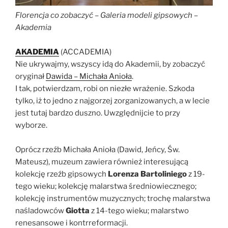
Florencja co zobaczyć
– Galeria modeli gipsowych –
Akademia
AKADEMIA
(ACCADEMIA)
Nie ukrywajmy, wszyscy idą do Akademii, by zobaczyć
oryginał
Dawida – Michała Anioła
.
I tak, potwierdzam, robi on niezłe wrażenie. Szkoda
tylko, iż to jedno z najgorzej zorganizowanych, a w lecie
jest tutaj bardzo duszno. Uwzględnijcie to przy
wyborze.
Oprócz rzeźb Michała Anioła (Dawid, Jeńcy, Św.
Mateusz), muzeum zawiera również interesującą
kolekcję rzeźb gipsowych
Lorenza Bartoliniego
z 19-
tego wieku; kolekcję malarstwa średniowiecznego;
kolekcję instrumentów muzycznych; trochę malarstwa
naśladowców
Giotta
z 14-tego wieku; malarstwo
renesansowe i kontrreformacji.