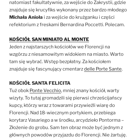
natomiast fakultatywnie, za wejście do Zakrystii, gdzie
znajduje się krucyfiks wykonany przez bardzo młodego
Michała Anioła
i za wejście do krużganku i części
refektorium z freskami Bernardina Poccetti. Polecam.
KOŚCIÓŁ SAN MINIATO AL MONTE
Jeden z najstarszych kościołów we Florencji na
wzgórzu z niesamowitym widokiem na miasto. Warto
tam się wybrać. Wstęp bezpłatny. Za kościołem
znajduje się fascynujący cmentarz
delle Porte Sante
.
KOŚCIÓŁ SANTA FELICITA
Tuż obok
Ponte Vecchio
, mniej znany kościół, warty
wizyty. To tutaj gromadzili się pierwsi chrześcijańscy
kupcy, którzy wraz z towarami przywieźli wiarę do
Florencji. Nad 18-wiecznym portykiem, przebiega
korytarz Vasariego a w środku, arcydzieło Pontorma –
Złożenie do grobu. Sam ten obraz może być jednym z
głównych powodów przyjazdu do Florencji. Nie żartuję.