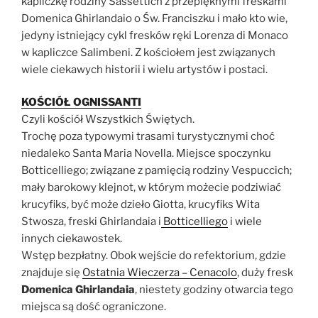
kapliczkę rodziny Sassettich z przepięknymi freskami
Domenica Ghirlandaio o Św. Franciszku i mało kto wie,
jedyny istniejący cykl fresków ręki Lorenza di Monaco
w kapliczce Salimbeni. Z kościołem jest związanych
wiele ciekawych historii i wielu artystów i postaci.
KOŚCIÓŁ OGNISSANTI
Czyli kościół Wszystkich Świętych.
Trochę poza typowymi trasami turystycznymi choć
niedaleko Santa Maria Novella. Miejsce spoczynku
Botticelliego; związane z pamięcią rodziny Vespuccich;
mały barokowy klejnot, w którym możecie podziwiać
krucyfiks, być może dzieło Giotta, krucyfiks Wita
Stwosza, freski Ghirlandaia i
Botticelliego
i wiele
innych ciekawostek.
Wstęp bezpłatny. Obok wejście do refektorium, gdzie
znajduje się
Ostatnia Wieczerza – Cenacolo
, duży fresk
Domenica Ghirlandaia
, niestety godziny otwarcia tego
miejsca są dość ograniczone.