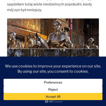
spędziłam tutaj wiele niedzielnych popołudni, kiedy
mój syn był mniejszy.
Florencja co zobaczyć –
muzeum Stibbert
MUZEUM STIBBERT
Niestety dość oddalone od centrum, trzeba dojechać