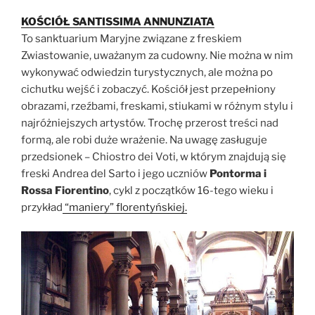
KOŚCIÓŁ SANTISSIMA ANNUNZIATA
To sanktuarium Maryjne związane z freskiem
Zwiastowanie, uważanym za cudowny. Nie można w nim
wykonywać odwiedzin turystycznych, ale można po
cichutku wejść i zobaczyć. Kościół jest przepełniony
obrazami, rzeźbami, freskami, stiukami w różnym stylu i
najróżniejszych artystów. Trochę przerost treści nad
formą, ale robi duże wrażenie. Na uwagę zasługuje
przedsionek – Chiostro dei Voti, w którym znajdują się
freski Andrea del Sarto i jego uczniów
Pontorma i
Rossa Fiorentino
, cykl z początków 16-tego wieku i
przykład
“maniery” florentyńskiej.