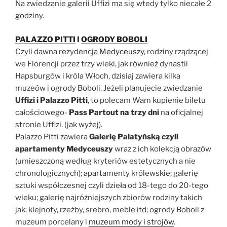
Na zwiedzanie galerii Uffizi ma się wtedy tylko niecałe 2
godziny.
PALAZZO PITTI
I
OGRODY BOBOLI
Czyli dawna rezydencja
Medyceuszy
, rodziny rządzącej
we Florencji przez trzy wieki, jak również dynastii
Hapsburgów i króla Włoch, dzisiaj zawiera kilka
muzeów i ogrody Boboli. Jeżeli planujecie zwiedzanie
Uffizi i Palazzo Pitti
, to polecam Wam kupienie biletu
całościowego-
Pass Partout na trzy dni
na oficjalnej
stronie Uffizi. (jak wyżej).
Palazzo Pitti zawiera
Galerię Palatyńską czyli
apartamenty Medyceuszy
wraz z ich kolekcją obrazów
(umieszczoną według kryteriów estetycznych a nie
chronologicznych); apartamenty królewskie; galerię
sztuki współczesnej czyli dzieła od 18-tego do 20-tego
wieku; galerię najróżniejszych zbiorów rodziny takich
jak: klejnoty, rzeźby, srebro, meble itd; ogrody Boboli z
muzeum porcelany i
muzeum mody i strojów
.