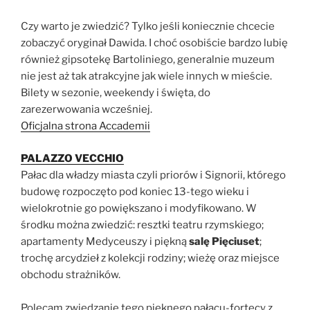
Czy warto je zwiedzić? Tylko jeśli koniecznie chcecie
zobaczyć oryginał Dawida. I choć osobiście bardzo lubię
również gipsotekę Bartoliniego, generalnie muzeum
nie jest aż tak atrakcyjne jak wiele innych w mieście.
Bilety w sezonie, weekendy i święta, do
zarezerwowania wcześniej.
Oficjalna strona Accademii
PALAZZO VECCHIO
Pałac dla władzy miasta czyli priorów i Signorii, którego
budowę rozpoczęto pod koniec 13-tego wieku i
wielokrotnie go powiększano i modyfikowano. W
środku można zwiedzić: resztki teatru rzymskiego;
apartamenty Medyceuszy i piękną
salę Pięciuset
;
trochę arcydzieł z kolekcji rodziny; wieżę oraz miejsce
obchodu strażników.
Polecam zwiedzanie tego pięknego pałacu-fortecy z