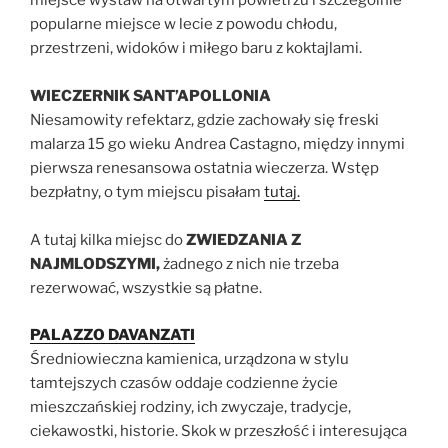
miejsce wystaw na otwartym powietrzu i szczególnie
popularne miejsce w lecie z powodu chłodu,
przestrzeni, widoków i miłego baru z koktajlami.
WIECZERNIK SANT’APOLLONIA
Niesamowity refektarz, gdzie zachowały się freski
malarza 15 go wieku Andrea Castagno, między innymi
pierwsza renesansowa ostatnia wieczerza. Wstęp
bezpłatny, o tym miejscu pisałam
tutaj.
A tutaj kilka miejsc do
ZWIEDZANIA Z
NAJMLODSZYMI,
żadnego z nich nie trzeba
rezerwować, wszystkie są płatne.
PALAZZO DAVANZATI
Średniowieczna kamienica, urządzona w stylu
tamtejszych czasów oddaje codzienne życie
mieszczańskiej rodziny, ich zwyczaje, tradycje,
ciekawostki, historie. Skok w przeszłość i interesująca