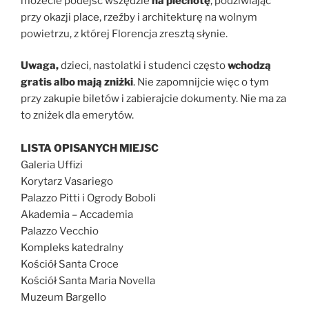
możecie podejść wszędzie
na piechotę
, podziwiając
przy okazji place, rzeźby i architekturę na wolnym
powietrzu, z której Florencja zresztą słynie.
Uwaga,
dzieci, nastolatki i studenci często
wchodzą
gratis albo mają zniżki
. Nie zapomnijcie więc o tym
przy zakupie biletów i zabierajcie dokumenty. Nie ma za
to zniżek dla emerytów.
LISTA OPISANYCH MIEJSC
Galeria Uffizi
Korytarz Vasariego
Palazzo Pitti i Ogrody Boboli
Akademia – Accademia
Palazzo Vecchio
Kompleks katedralny
Kościół Santa Croce
Kościół Santa Maria Novella
Muzeum Bargello