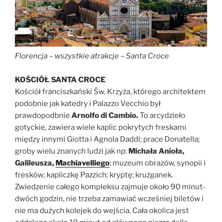
Florencja – wszystkie atrakcje
–
Santa Croce
KOŚCIÓŁ SANTA CROCE
Kościół franciszkański Św. Krzyża, którego architektem
podobnie jak katedry i Palazzo Vecchio był
prawdopodbnie
Arnolfo di Cambio.
To arcydzieło
gotyckie, zawiera wiele kaplic pokrytych freskami
między innymi Giotta i Agnola Daddi; prace Donatella;
groby wielu znanych ludzi jak np:
Michała Anioła,
Galileusza,
Machiavelliego
; muzeum obrazów, synopii i
fresków; kapliczkę Pazzich; kryptę; krużganek.
Zwiedzenie całego kompleksu zajmuje około 90 minut-
dwóch godzin, nie trzeba zamawiać wcześniej biletów i
nie ma dużych kolejek do wejścia. Cała okolica jest