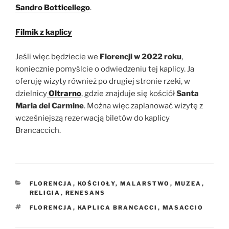
Sandro Botticellego
.
F
ilmik z kaplicy
Jeśli więc będziecie we
Florencji w 2022 roku
,
koniecznie pomyślcie o odwiedzeniu tej kaplicy. Ja
oferuję wizyty również po drugiej stronie rzeki, w
dzielnicy
Oltrarno
, gdzie znajduje się kościół
Santa
Maria del Carmine
. Można więc zaplanować wizytę z
wcześniejszą rezerwacją biletów do kaplicy
Brancaccich.
KATEGORIE
FLORENCJA
,
KOŚCIOŁY
,
MALARSTWO
,
MUZEA
,
RELIGIA
,
RENESANS
TAGI
FLORENCJA
,
KAPLICA BRANCACCI
,
MASACCIO