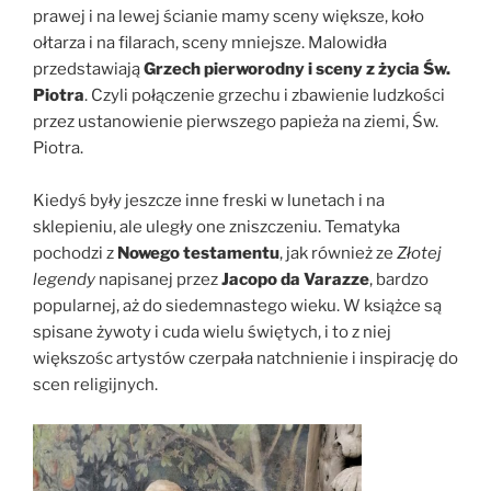
prawej i na lewej ścianie mamy sceny większe, koło
ołtarza i na filarach, sceny mniejsze. Malowidła
przedstawiają
Grzech pierworodny i sceny z życia Św.
Piotra
. Czyli połączenie grzechu i zbawienie ludzkości
przez ustanowienie pierwszego papieża na ziemi, Św.
Piotra.
Kiedyś były jeszcze inne freski w lunetach i na
sklepieniu, ale uległy one zniszczeniu. Tematyka
pochodzi z
Nowego testamentu
, jak również ze
Złotej
legendy
napisanej przez
Jacopo da Varazze
, bardzo
popularnej, aż do siedemnastego wieku. W książce są
spisane żywoty i cuda wielu świętych, i to z niej
większośc artystów czerpała natchnienie i inspirację do
scen religijnych.