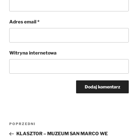
Adres email
*
Witryna internetowa
Nawigacja
Poprzedni
POPRZEDNI
wpisu
wpis
KLASZTOR – MUZEUM SAN MARCO WE