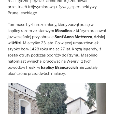
realistyczne pejzaże i architekturę, zbudował
przestrzeń trójwymiarową, używając perspektywy
Brunelleschiego.
Tommaso był bardzo młody, kiedy zaczął pracę w
kaplicy razem ze starszym
Masolino
, z którym pracował
już wcześniej przy obrazie
Sant’Anna Metterza
, dzisiaj
w
Uffizi
. Miał tylko 23 lata. Co więcej umarł również
szybko bo w 1428 roku mając 27 lat. Krążą legendy, iż
został otruty podczas podróży do Rzymu. Masolino
natomiast wyjechał pracować na Węgry i z tych
powodów freski w
kaplicy Brancaccich
nie zostały
ukończone przez dwóch malarzy.