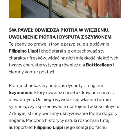
ŚW. PAWEŁ ODWIEDZA PIOTRA W WIĘZIENIU,
UWOLNIENIE PIOTRA I DYSPUTA Z SZYMONEM
Te sceny po prawej stronie przypisuje się głównie
Filippino Lippi
i choć starał się on zachować styl i
charakter fresków, widać na nich miękkość niektórych
twarzy charakterystyczną również dla
Botticellego
i
ciemny kontur postaci.
Piotr jest pokazany podczas dysputy z magiem
Szymonem
, który również chciał uzdrawiać i chrzcić
niewiernych. Od niego wywodzi się właśnie termin
symonia
, czyli sprzedawanie dostojeństw kościelnych.
Z drugiej strony, widzimy ukrzyżowanie Piotra do góry
nogami. Podobno historycy sztuki rozpoznali tutaj
autoportret
Filippino Lippi
i jego kolegi po fachu