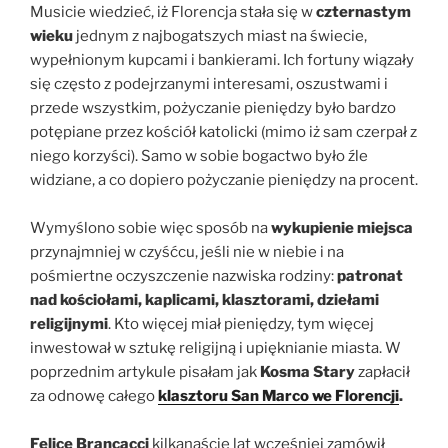
Musicie wiedzieć, iż Florencja stała się w
czternastym
wieku
jednym z najbogatszych miast na świecie,
wypełnionym kupcami i bankierami. Ich fortuny wiązały
się często z podejrzanymi interesami, oszustwami i
przede wszystkim, pożyczanie pieniędzy było bardzo
potępiane przez kościół katolicki (mimo iż sam czerpał z
niego korzyści). Samo w sobie bogactwo było źle
widziane, a co dopiero pożyczanie pieniędzy na procent.
Wymyślono sobie więc sposób na
wykupienie miejsca
przynajmniej w czyśćcu, jeśli nie w niebie i na
pośmiertne oczyszczenie nazwiska rodziny:
patronat
nad kościołami, kaplicami, klasztorami, dziełami
religijnymi
. Kto więcej miał pieniędzy, tym więcej
inwestował w sztukę religijną i upięknianie miasta. W
poprzednim artykule pisałam jak
Kosma Stary
zapłacił
za odnowę całego
klasztoru San Marco we Florencji
.
Felice Brancacci
kilkanaście lat wcześniej zamówił