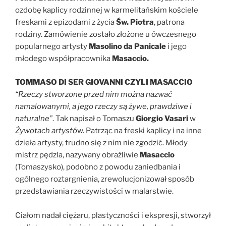
ozdobę kaplicy rodzinnej w karmelitańskim kościele
freskami z epizodami z życia
Św. Piotra
, patrona
rodziny. Zamówienie zostało złożone u ówczesnego
popularnego artysty
Masolino da Panicale
i jego
młodego współpracownika
Masaccio.
TOMMASO DI SER GIOVANNI CZYLI MASACCIO
“Rzeczy stworzone przed nim można nazwać
namalowanymi, a jego rzeczy są żywe, prawdziwe i
naturalne”
. Tak napisał o Tomaszu
Giorgio Vasari
w
Żywotach artystó
w. Patrząc na freski kaplicy i na inne
dzieła artysty, trudno się z nim nie zgodzić. Młody
mistrz pędzla, nazywany obraźliwie
Masaccio
(Tomaszysko), podobno z powodu zaniedbania i
ogólnego roztargnienia, zrewolucjonizował sposób
przedstawiania rzeczywistości w malarstwie.
Ciałom nadał ciężaru, plastyczności i ekspresji, stworzył