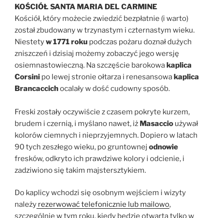
KOŚCIÓŁ SANTA MARIA DEL CARMINE
Kościół, który możecie zwiedzić bezpłatnie (i warto)
został zbudowany w trzynastym i czternastym wieku.
Niestety
w 1771 roku
podczas pożaru doznał dużych
zniszczeń i dzisiaj możemy zobaczyć jego wersję
osiemnastowieczną. Na szczęście barokowa
kaplica
Corsini
po lewej stronie ołtarza i renesansowa
kaplica
Brancaccich
ocalały w dość cudowny sposób.
Freski zostały oczywiście z czasem pokryte kurzem,
brudem i czernią, i myślano nawet, iż
Masaccio
używał
kolorów ciemnych i nieprzyjemnych. Dopiero w latach
90 tych zeszłego wieku, po gruntownej
odnowie
fresków, odkryto ich prawdziwe kolory i odcienie, i
zadziwiono się takim majstersztykiem.
Do kaplicy wchodzi się osobnym wejściem i wizyty
należy
rezerwować telefonicznie lub mailowo
,
szczególnie w tym roku, kiedy będzie otwarta tylko w