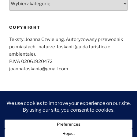
Kategorie
COPYRIGHT
Teksty: Joanna Czwielung. Autoryzowany przewodnik
po miastach i naturze Toskanii (guida turistica e
ambientale).
P.IVA 02061920472
joannatoskania@gmail.com
O
ZWIEDZANIE
ZWIEDZANIE
WYCIECZKI
KONTAKT
NAJCZĘŚCIEJ
MNIE
FLORENCJI
TOSKANII
ZADAWANE
FOTOGRAF
ARTYKUŁY
ARTYKUŁY
PYTANIA
WE
–
–
FLORENCJI
FLORENCJA
TOSKANIA