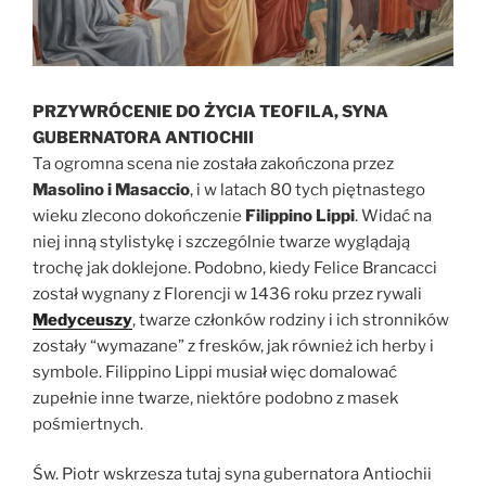
PRZYWRÓCENIE DO ŻYCIA TEOFILA, SYNA
GUBERNATORA ANTIOCHII
Ta ogromna scena nie została zakończona przez
Masolino i Masaccio
, i w latach 80 tych piętnastego
wieku zlecono dokończenie
Filippino Lippi
. Widać na
niej inną stylistykę i szczególnie twarze wyglądają
trochę jak doklejone. Podobno, kiedy Felice Brancacci
został wygnany z Florencji w 1436 roku przez rywali
Medyceuszy
, twarze członków rodziny i ich stronników
zostały “wymazane” z fresków, jak również ich herby i
symbole. Filippino Lippi musiał więc domalować
zupełnie inne twarze, niektóre podobno z masek
pośmiertnych.
Św. Piotr wskrzesza tutaj syna gubernatora Antiochii