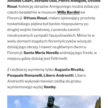
Antonio Ciseri, Stefano Ussi, Pietro Annigoni, Ottone
Rosai
. Kolekcję obrazów Annigoniego można zobaczyć
często bezpłatnie w muzeum
Willa Bardini
we
Florencji.
Ottone Rosai
, malarz opiewający prostotę
toskańskiego piękna był bardzo niepopularny po
drugiej wojnie światowej, z powodu swoich
nieukrywanych sympatii faszystowskich. Mimo to w
wielu domach bogatych florentyńczyków wiszą do
dzisiaj jego obrazy. I nawet na głównym dworcu
Florencji:
Santa Maria Novella
widnieją jego freski, w
miejscu gdzie dizisiaj jest Feltrinelli.
Z rzeźbiarzy wymienię tylko
Augusto Rivalta,
Pasquale Romanelli, Libero Andreotti
. Libero
Andreotti wykonał również rzeźbę do grobu,
wymienionego wyżej
Vamby
.