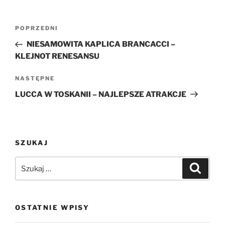
Nawigacja
Poprzedni
POPRZEDNI
wpisu
wpis
NIESAMOWITA KAPLICA BRANCACCI –
KLEJNOT RENESANSU
Następny
NASTĘPNE
wpis
LUCCA W TOSKANII – NAJLEPSZE ATRAKCJE
SZUKAJ
Szukaj:
Szukaj
OSTATNIE WPISY