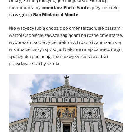
Odkryj ze mną fascynujące miejsce we Florencji,
monumentalny
cmentarz Porte Sante,
przy
kościele
na wzgórzu
San Miniato al Monte
.
Nie wszyscy lubią chodzić po cmentarzach, ale czasami
warto! Osobiście zawsze zaglądam na różne cmentarze,
wyobrażam sobie życie niektórych osób i zanurzam się
w klimacie ciszy i spokoju. Niektóre miejsca wiecznego
spoczynku posiadają też niezwykłe ciekawostki i
prawdziwe skarby sztuki.