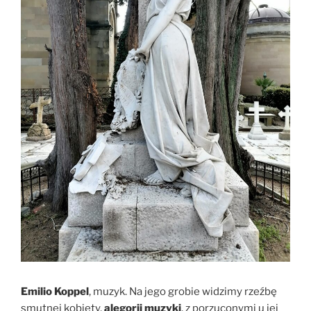
Emilio Koppel
, muzyk. Na jego grobie widzimy rzeźbę
smutnej kobiety,
alegorii muzyki
, z porzuconymi u jej