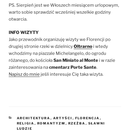
PS. Sierpień jest we Włoszech miesiącem urlopowym,
warto sobie sprawdzić wcześniej wszelkie godziny
otwarcia.
INFO WIZYTY
Jako przewodnik organizuję wizyty we Florencji po
drugiej stronie rzeki w dzielnicy
Oltrarno
i wtedy
wchodzimy na piazzale Michelangelo, do ogrodu
różanego, do kościoła
San Miniato al Monte
i w razie
zainteresowania na
cmentarz Porte Sante
.
Napisz do mnie
jeśli interesuje Cię taka wizyta.
KATEGORIE
ARCHITEKTURA
,
ARTYŚCI
,
FLORENCJA
,
RELIGIA
,
ROMANTYZM
,
RZEŹBA
,
SŁAWNI
LUDZIE