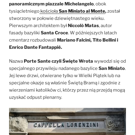
panoramicznym piazzale Michelangelo
, obok
tysiącletniego
kościoła
San Miniato al Monte
,
został
stworzony w połowie dziewiętnastego wieku.
Pierwszym architektem był
Niccolò Matas
, autor
fasady bazyliki
Santa Croce
. W późniejszych latach
cmentarz rozbudowali
Mariano Falcini, Tito Bellini i
Enrico Dante Fantappié.
Nazwa
Porte Sante czyli Święte Wrota
wywodzi się od
specjalnego przywileju nadanego bazylice
San Miniato
.
Jej lewe drzwi, otwierane tylko w Wielki Piątek lub na
specjalne okazje są właśnie Świętą Bramą i zgodnie z
wierzeniami katolików ci, którzy przez nią przejdą mogą
uzyskać odpust plenarny.