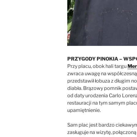
PRZYGODY PINOKIA – WS
Przy placu, obok hali targu
Mer
zwraca uwagę na współczesną
przedstawił łobuza z długim n
diabła. Brązowy pomnik postaw
od daty urodzenia Carlo Lorenzi
restauracji na tym samym plac
upamiętnienie.
Sam plac jest bardzo ciekawym
zasługuje na wizytę, połączon