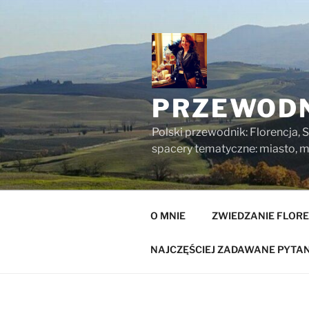
Przejdź
do
treści
PRZEWODN
Polski przewodnik: Florencja, S
spacery tematyczne: miasto, mu
O MNIE
ZWIEDZANIE FLORE
NAJCZĘŚCIEJ ZADAWANE PYTAN