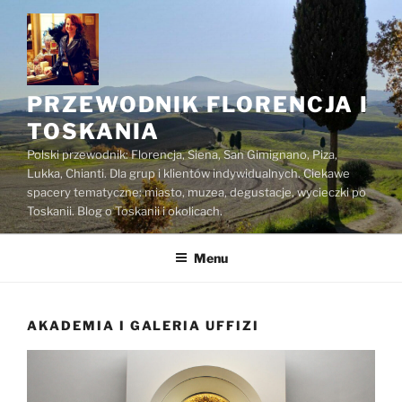
Przejdź
do
treści
PRZEWODNIK FLORENCJA I
TOSKANIA
Polski przewodnik: Florencja, Siena, San Gimignano, Piza,
Lukka, Chianti. Dla grup i klientów indywidualnych. Ciekawe
spacery tematyczne: miasto, muzea, degustacje, wycieczki po
Toskanii. Blog o Toskanii i okolicach.
Menu
AKADEMIA I GALERIA UFFIZI