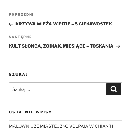
Nawigacja
Poprzedni
POPRZEDNI
wpisu
wpis
KRZYWA WIEŻA W PIZIE – 5 CIEKAWOSTEK
Następny
NASTĘPNE
wpis
KULT SŁOŃCA, ZODIAK, MIESIĄCE – TOSKANIA
SZUKAJ
Szukaj:
Szukaj
OSTATNIE WPISY
MALOWNICZE MIASTECZKO VOLPAIA W CHIANTI