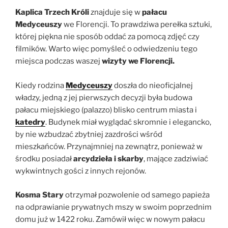
Kaplica Trzech Króli
znajduje się w
pałacu
Medyceuszy
we Florencji. To prawdziwa perełka sztuki,
której piękna nie sposób oddać za pomocą zdjęć czy
filmików. Warto więc pomyśleć o odwiedzeniu tego
miejsca podczas waszej
wizyty we Florencji.
Kiedy rodzina
Medyceuszy
doszła do nieoficjalnej
władzy, jedną z jej pierwszych decyzji była budowa
pałacu miejskiego (palazzo) blisko centrum miasta i
katedry
. Budynek miał wyglądać skromnie i elegancko,
by nie wzbudzać zbytniej zazdrości wśród
mieszkańców. Przynajmniej na zewnątrz, ponieważ w
środku posiadał
arcydzieła i skarby
, mające zadziwiać
wykwintnych gości z innych rejonów.
Kosma Stary
otrzymał pozwolenie od samego papieża
na odprawianie prywatnych mszy w swoim poprzednim
domu już w 1422 roku. Zamówił więc w nowym pałacu