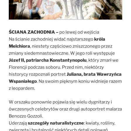
ŚCIANA ZACHODNIA –
po lewej od wejścia
Na ścianie zachodniej widać najstarszego
króla
Melchiora
, niestety częściowo zniszczonego przez
zmiany siedemnastowieczne. W jego roli występuje
Józef II, patriarcha Konstantynopolu
, który zmarł we
Florencji podczas soboru. Przed nim, niektórzy
historycy rozpoznali portret
Juliana, brata Wawrzyńca
Wspaniałego
. Na swoim pięknym koniu widnieje razem
z leopardem.
W orszaku ponownie pojawia się wielu dygnitarzy i
ówczesnych celebrytów oraz drugi autoportret malarza
Benozzo Gozzoli.
Uderzają
szczegóły naturalistyczne
: kwiaty, rośliny,
zwierzęta i brutalność niektórych detali polowań.