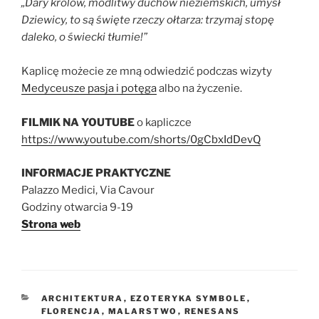
„Dary królów, modlitwy duchów nieziemskich, umysł
Dziewicy, to są święte rzeczy ołtarza: trzymaj stopę
daleko, o świecki tłumie!”
Kaplicę możecie ze mną odwiedzić podczas wizyty
Medyceusze pasja i potęga
albo na życzenie.
FILMIK NA YOUTUBE
o kapliczce
https://www.youtube.com/shorts/0gCbxIdDevQ
INFORMACJE PRAKTYCZNE
Palazzo Medici, Via Cavour
Godziny otwarcia 9-19
Strona web
KATEGORIE
ARCHITEKTURA
,
EZOTERYKA SYMBOLE
,
FLORENCJA
,
MALARSTWO
,
RENESANS