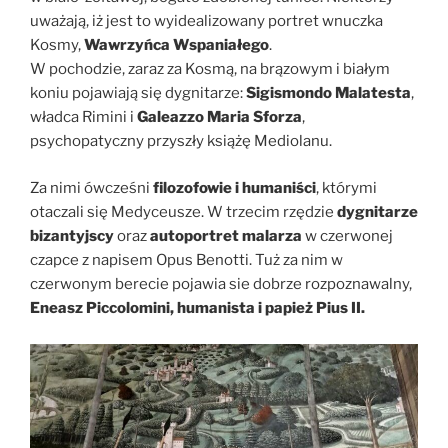
uważają, iż jest to wyidealizowany portret wnuczka
Kosmy,
Wawrzyńca Wspaniałego
.
W pochodzie, zaraz za Kosmą, na brązowym i białym
koniu pojawiają się dygnitarze:
Sigismondo Malatesta
,
władca Rimini i
Galeazzo Maria Sforza
,
psychopatyczny przyszły książę Mediolanu.
Za nimi ówcześni
filozofowie i humaniści
, którymi
otaczali się Medyceusze. W trzecim rzędzie
dygnitarze
bizantyjscy
oraz
autoportret malarza
w czerwonej
czapce z napisem Opus Benotti. Tuż za nim w
czerwonym berecie pojawia sie dobrze rozpoznawalny,
Eneasz Piccolomini, humanista i papież Pius II.