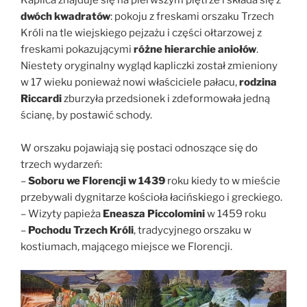
dwóch kwadratów
: pokoju z freskami orszaku Trzech
Króli na tle wiejskiego pejzażu i części ołtarzowej z
freskami pokazującymi
różne hierarchie aniołów
.
Niestety oryginalny wygląd kapliczki został zmieniony
w 17 wieku ponieważ nowi właściciele pałacu,
rodzina
Riccardi
zburzyła przedsionek i zdeformowała jedną
ścianę, by postawić schody.
W orszaku pojawiają się postaci odnoszące się do
trzech wydarzeń:
–
Soboru we Florencji w 1439
roku kiedy to w mieście
przebywali dygnitarze kościoła łacińskiego i greckiego.
– Wizyty papieża
Eneasza Piccolomini
w 1459 roku
–
Pochodu Trzech Króli
, tradycyjnego orszaku w
kostiumach, mającego miejsce we Florencji.