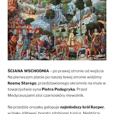
ŚCIANA WSCHODNIA
– po prawej stronie od wejścia
Na pierwszym planie po naszej lewej stronie widzimy
Kosmę Starego
, przedstawionego skromnie na mule w
towarzystwie syna
Piotra Podagryka
. Przed
Medyceuszami stoi czarnoskóry niewolnik.
Na przedzie orszaku galopuje
najmłodszy król Kacper
,
w biało-żółtawej, bogato zdobionej tunice. Niektórzy