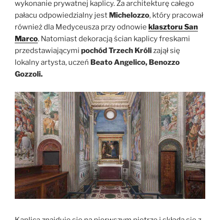
wykonanie prywatnej kaplicy. Za architekturę całego
pałacu odpowiedzialny jest
Michelozzo
, który pracował
również dla Medyceusza przy odnowie
klasztoru San
Marco
. Natomiast dekoracją ścian kaplicy freskami
przedstawiającymi
pochód Trzech Króli
zajął się
lokalny artysta, uczeń
Beato Angelico, Benozzo
Gozzoli.
Kaplica znajduje się na pierwszym piętrze i składa się z