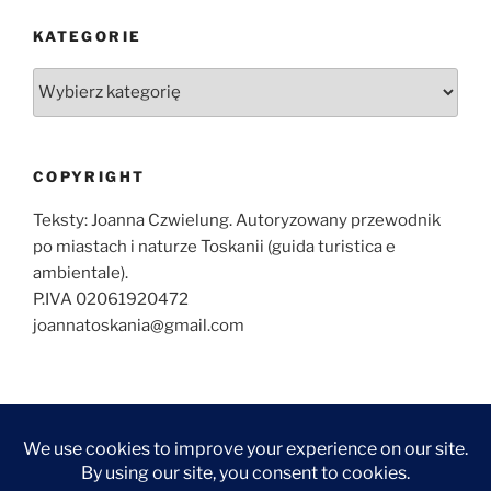
KATEGORIE
Kategorie
COPYRIGHT
Teksty: Joanna Czwielung. Autoryzowany przewodnik
po miastach i naturze Toskanii (guida turistica e
ambientale).
P.IVA 02061920472
joannatoskania@gmail.com
O
ZWIEDZANIE
ZWIEDZANIE
WYCIECZKI
KONTAKT
NAJCZĘŚCIEJ
MNIE
FLORENCJI
TOSKANII
ZADAWANE