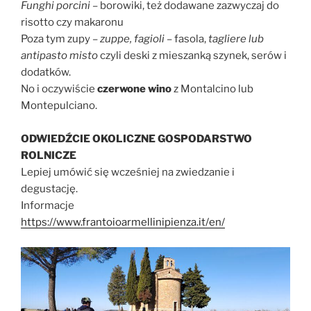
Funghi porcini
– borowiki, też dodawane zazwyczaj do
risotto czy makaronu
Poza tym zupy –
zuppe, fagioli
– fasola,
tagliere lub
antipasto misto
czyli deski z mieszanką szynek, serów i
dodatków.
No i oczywiście
czerwone wino
z Montalcino lub
Montepulciano.
ODWIEDŹCIE OKOLICZNE GOSPODARSTWO
ROLNICZE
Lepiej umówić się wcześniej na zwiedzanie i
degustację.
Informacje
https://www.frantoioarmellinipienza.it/en/