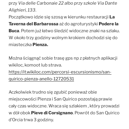
przy
Via delle Carbonaie 22 albo przy szkole Via Dante
Alighieri, 133
.
Początkowo idzie się szosą w kierunku restauracji
La
Taverna del Barbarossa
aż do agroturystyki
Podere la
Buca
. Potem już łatwo śledzić widoczne znaki na szlaku.
W około trzy godziny wolnym krokiem dochodzi się do
miasteczka
Pienza.
Można ściągnąć sobie trasę gps np z płatnych aplikacji
wikiloc, komoot lub strava.
https://it.wikiloc.com/percorsi-escursionismo/san-
quirico-pienza-anello-12720531
Aczkolwiek trudno się zgubić ponieważ obie
miejscowości Pienza i San Quirico pozostają prawie
cały czas widoczne. Wraca się szlakiem , który prowadzi
w dół obok
Pieve di Corsignano
. Powrót do San Quirico
d’Orcia trwa 3 godziny.