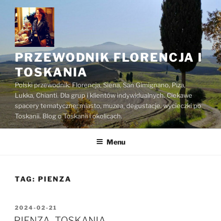
Przejdź
do
treści
PRZEWODNIK FLORENCJA I
TOSKANIA
Polski przewodnik: Florencja, Siena, San Gimignano, Piza,
Lukka, Chianti. Dla grup i klientów indywidualnych. Ciekawe
spacery tematyczne: miasto, muzea, degustacje, wycieczki po
Toskanii. Blog o Toskanii i okolicach.
Menu
TAG:
PIENZA
OPUBLIKOWANE
2024-02-21
W
PIENZA -TOSKANIA