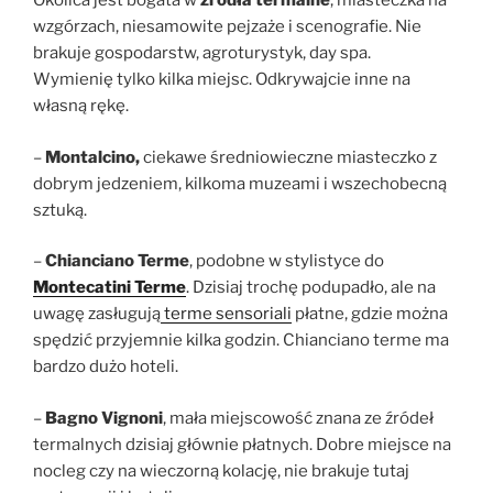
Okolica jest bogata w
źródła termalne
, miasteczka na
wzgórzach, niesamowite pejzaże i scenografie. Nie
brakuje gospodarstw, agroturystyk, day spa.
Wymienię tylko kilka miejsc. Odkrywajcie inne na
własną rękę.
–
Montalcino,
ciekawe średniowieczne miasteczko z
dobrym jedzeniem, kilkoma muzeami i wszechobecną
sztuką.
–
Chianciano Terme
, podobne w stylistyce do
Montecatini Terme
. Dzisiaj trochę podupadło, ale na
uwagę zasługują
terme sensoriali
płatne, gdzie można
spędzić przyjemnie kilka godzin. Chianciano terme ma
bardzo dużo hoteli.
–
Bagno Vignoni
, mała miejscowość znana ze źródeł
termalnych dzisiaj głównie płatnych. Dobre miejsce na
nocleg czy na wieczorną kolację, nie brakuje tutaj