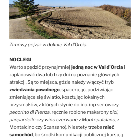
Zimowy pejzaż w dolinie Val d’Orcia
.
NOCLEGI
Warto spędzić przynajmniej
jedną noc w Val d’Orcia
i
zaplanować dwa lub trzy dni na poznanie głównych
atrakcji. Są to miejsca, gdzie należy włączyć tryb
zwiedzania powolnego
, spacerując, podziwiając
zmieniające się światło, kosztując lokalnych
przysmaków, z których słynie dolina. (np ser owczy
pecorino di Pienza
, ręcznie robione makarony
pici,
pappardelle
czy
wino czerwone z Montepulciano
, z
Montalcino czy Scansano). Niestety trzeba
mieć
samochód
, bo środki komunikacji publicznej kursują