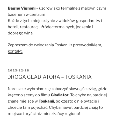
Bagno Vignoni
– uzdrowisko termalne z malowniczym
basenem w centrum
Każde z tych miejsc słynie z widoków, gospodarstw i
hoteli, restauracji, źródeł termalnych, jedzenia i
dobrego wina.
Zapraszam do zwiedzania Toskanii z przewodnikiem,
kontakt.
OPUBLIKOWANE
2023-12-18
W
DROGA GLADIATORA – TOSKANIA
Nareszcie wybrałam się zobaczyć sławną ścieżkę, gdzie
kręcono sceny do filmu
Gladiator
. To chyba najbardziej
znane miejsce w
Toskanii
, bo często o nie pytacie i
chcecie tam pojechać. Chyba nawet bardziej znają to
miejsce turyści niż mieszkańcy regionu!