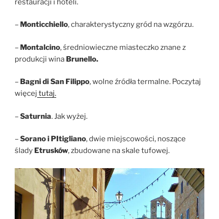
restauracji i hoteli.
–
Monticchiello
, charakterystyczny gród na wzgórzu.
–
Montalcino
, średniowieczne miasteczko znane z
produkcji wina
Brunello.
–
Bagni di San Filippo
, wolne źródła termalne. Poczytaj
więcej
tutaj.
–
Saturnia
. Jak wyżej.
–
Sorano i PItigliano
, dwie miejscowości, noszące
ślady
Etrusków
, zbudowane na skale tufowej.