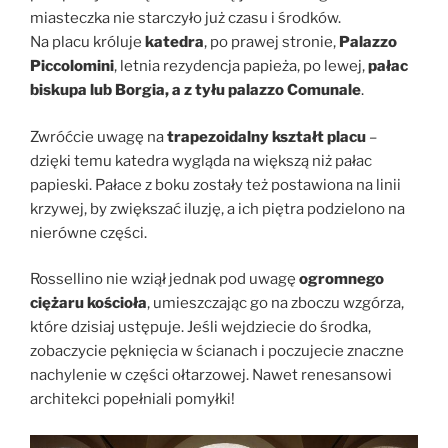
miasteczka nie starczyło już czasu i środków.
Na placu króluje
katedra
, po prawej stronie,
Palazzo
Piccolomini
, letnia rezydencja papieża, po lewej,
pałac
biskupa lub Borgia, a z tyłu palazzo Comunale
.
Zwróćcie uwagę na
trapezoidalny kształt placu
–
dzięki temu katedra wygląda na większą niż pałac
papieski. Pałace z boku zostały też postawiona na linii
krzywej, by zwiększać iluzję, a ich piętra podzielono na
nierówne części.
Rossellino nie wziął jednak pod uwagę
ogromnego
ciężaru kościoła
, umieszczając go na zboczu wzgórza,
które dzisiaj ustępuje. Jeśli wejdziecie do środka,
zobaczycie pęknięcia w ścianach i poczujecie znaczne
nachylenie w części ołtarzowej. Nawet renesansowi
architekci popełniali pomyłki!