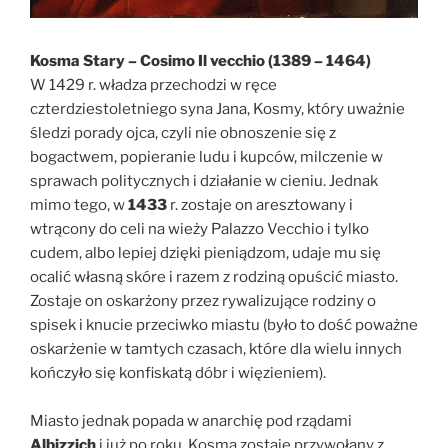
Kosma Stary – Cosimo Il vecchio (1389 – 1464)
W 1429 r. władza przechodzi w ręce
czterdziestoletniego syna Jana, Kosmy, który uważnie
śledzi porady ojca, czyli nie obnoszenie się z
bogactwem, popieranie ludu i kupców, milczenie w
sprawach politycznych i działanie w cieniu. Jednak
mimo tego, w
1433
r. zostaje on aresztowany i
wtrącony do celi na wieży Palazzo Vecchio i tylko
cudem, albo lepiej dzięki pieniądzom, udaje mu się
ocalić własną skóre i razem z rodziną opuścić miasto.
Zostaje on oskarżony przez rywalizujące rodziny o
spisek i knucie przeciwko miastu (było to dość poważne
oskarżenie w tamtych czasach, które dla wielu innych
kończyło się konfiskatą dóbr i więzieniem).
Miasto jednak popada w anarchię pod rządami
Albizzich
i już po roku, Kosma zostaje przywołany z