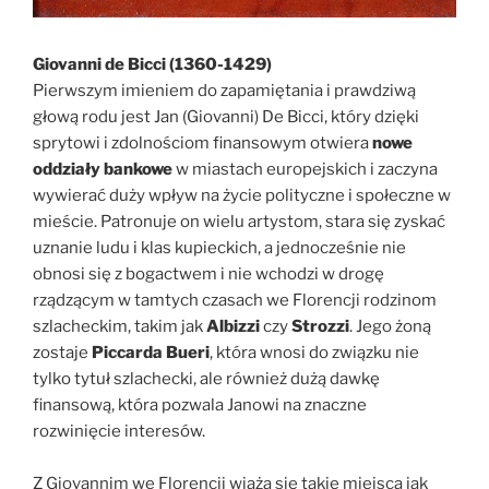
Giovanni de Bicci (1360-1429)
Pierwszym imieniem do zapamiętania i prawdziwą
głową rodu jest Jan (Giovanni) De Bicci, który dzięki
sprytowi i zdolnościom finansowym otwiera
nowe
oddziały bankowe
w miastach europejskich i zaczyna
wywierać duży wpływ na życie polityczne i społeczne w
mieście. Patronuje on wielu artystom, stara się zyskać
uznanie ludu i klas kupieckich, a jednocześnie nie
obnosi się z bogactwem i nie wchodzi w drogę
rządzącym w tamtych czasach we Florencji rodzinom
szlacheckim, takim jak
Albizzi
czy
Strozzi
. Jego żoną
zostaje
Piccarda Bueri
, która wnosi do związku nie
tylko tytuł szlachecki, ale również dużą dawkę
finansową, która pozwala Janowi na znaczne
rozwinięcie interesów.
Z Giovannim we Florencji wiążą się takie miejsca jak