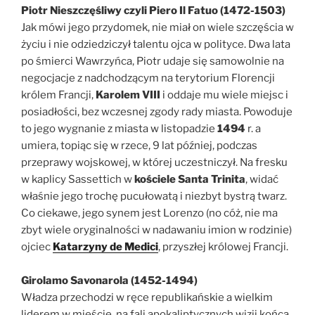
Piotr Nieszczęśliwy czyli Piero Il Fatuo (1472-1503)
Jak mówi jego przydomek, nie miał on wiele szczęścia w
życiu i nie odziedziczył talentu ojca w polityce. Dwa lata
po śmierci Wawrzyńca, Piotr udaje się samowolnie na
negocjacje z nadchodzącym na terytorium Florencji
królem Francji,
Karolem VIII
i oddaje mu wiele miejsc i
posiadłości, bez wczesnej zgody rady miasta. Powoduje
to jego wygnanie z miasta w listopadzie
1494
r. a
umiera, topiąc się w rzece, 9 lat później, podczas
przeprawy wojskowej, w której uczestniczył. Na fresku
w kaplicy Sassettich w
kościele Santa Trinita
, widać
właśnie jego trochę pucułowatą i niezbyt bystrą twarz.
Co ciekawe, jego synem jest Lorenzo (no cóż, nie ma
zbyt wiele oryginalności w nadawaniu imion w rodzinie)
ojciec
Katarzyny de Medici
, przyszłej królowej Francji.
Girolamo Savonarola (1452-1494)
Władza przechodzi w ręce republikańskie a wielkim
liderem w mieście, na fali apokaliptycznych wizji końca