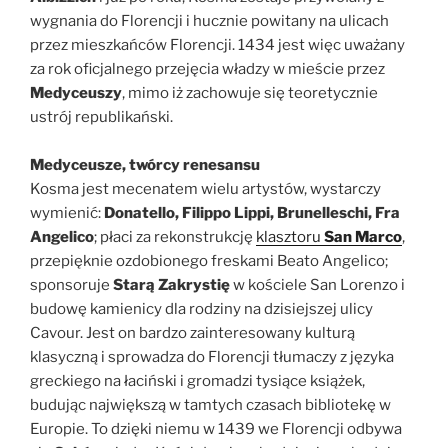
wygnania do Florencji i hucznie powitany na ulicach
przez mieszkańców Florencji. 1434 jest więc uważany
za rok oficjalnego przejęcia władzy w mieście przez
Medyceuszy
, mimo iż zachowuje się teoretycznie
ustrój republikański.
Medyceusze, twórcy renesansu
Kosma jest mecenatem wielu artystów, wystarczy
wymienić:
Donatello, Filippo Lippi, Brunelleschi, Fra
Angelico
; płaci za rekonstrukcję
klasztoru
San Marco
,
przepięknie ozdobionego freskami Beato Angelico;
sponsoruje
Starą Zakrystię
w kościele San Lorenzo i
budowę kamienicy dla rodziny na dzisiejszej ulicy
Cavour. Jest on bardzo zainteresowany kulturą
klasyczną i sprowadza do Florencji tłumaczy z języka
greckiego na łaciński i gromadzi tysiące książek,
budując największą w tamtych czasach bibliotekę w
Europie. To dzięki niemu w 1439 we Florencji odbywa