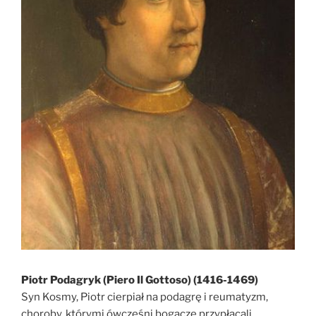
Piotr Podagryk (Piero Il Gottoso) (1416-1469)
Syn Kosmy, Piotr cierpiał na podagrę i reumatyzm,
choroby, którymi ówcześni bogacze przypłacali