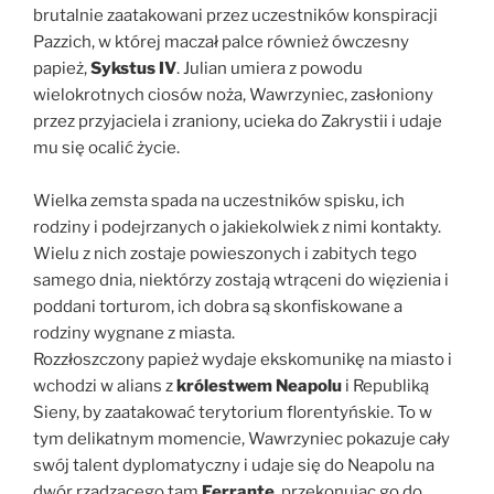
brutalnie zaatakowani przez uczestników konspiracji
Pazzich, w której maczał palce również ówczesny
papież,
Sykstus IV
. Julian umiera z powodu
wielokrotnych ciosów noża, Wawrzyniec, zasłoniony
przez przyjaciela i zraniony, ucieka do Zakrystii i udaje
mu się ocalić życie.
Wielka zemsta spada na uczestników spisku, ich
rodziny i podejrzanych o jakiekolwiek z nimi kontakty.
Wielu z nich zostaje powieszonych i zabitych tego
samego dnia, niektórzy zostają wtrąceni do więzienia i
poddani torturom, ich dobra są skonfiskowane a
rodziny wygnane z miasta.
Rozzłoszczony papież wydaje ekskomunikę na miasto i
wchodzi w alians z
królestwem Neapolu
i Republiką
Sieny, by zaatakować terytorium florentyńskie. To w
tym delikatnym momencie, Wawrzyniec pokazuje cały
swój talent dyplomatyczny i udaje się do Neapolu na
dwór rządzącego tam
Ferrante
, przekonując go do