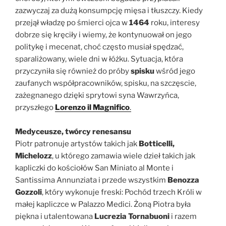
zazwyczaj za dużą konsumpcję mięsa i tłuszczy. Kiedy
przejął władzę po śmierci ojca w
1464
roku, interesy
dobrze się kręciły i wiemy, że kontynuował on jego
politykę i mecenat, choć często musiał spędzać,
sparaliżowany, wiele dni w łóżku. Sytuacja, która
przyczyniła się również do próby
spisku
wśród jego
zaufanych współpracowników, spisku, na szczęscie,
zażegnanego dzięki sprytowi syna Wawrzyńca,
przyszłego
Lorenzo il Magnifico
.
Medyceusze, twórcy renesansu
Piotr patronuje artystów takich jak
Botticelli,
Michelozz
, u którego zamawia wiele dzieł takich jak
kapliczki do kościołów San Miniato al Monte i
Santissima Annunziata i przede wszystkim
Benozza
Gozzoli
, który wykonuje freski: Pochód trzech Króli w
małej kapliczce w Palazzo Medici. Żoną Piotra była
piękna i utalentowana
Lucrezia Tornabuoni
i razem