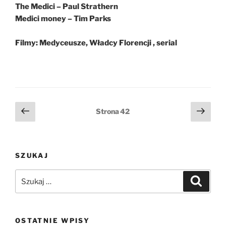
The Medici – Paul Strathern
Medici money – Tim Parks
Filmy: Medyceusze, Władcy Florencji , serial
Stronicowanie
Poprzednia
Nast
Strona
42
strona
stro
wpisów
SZUKAJ
Szukaj:
Szukaj
OSTATNIE WPISY