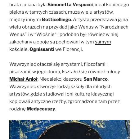
brata Juliana była
Simonetta
Vespucci
, ideał kobiecego
piękna w tamtych czasach, muza wielu artystów,
między innymi
Botticelliego
. Artysta przedstawia ją na
wielu obrazach na przykład jako Wenus w “Narodzinach
Wenus” i w “Wiośnie“ i podobno był również w niej
zakochany a oboje są pochowani w tym
samym
kościele,
Ognissanti
we Florencji.
Wawrzyniec otaczał się artystami, filozofami i
pisarzami, w jego domu, kształcił się również młody
Michał Anioł
. Niedaleko klasztoru
San Marco
,
Wawrzyniec stworzył rodzaj szkoły dla młodych
artystów, gdzie studiowali oni kulturę klasyczną i
kopiowali antyczne rzeźby, zgromadzone tam przez
rodzinę
Medyceuszy
.