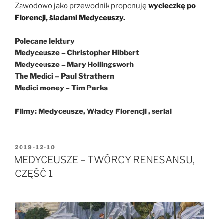
Zawodowo jako przewodnik proponuję
wycieczkę po
Florencji, śladami Medyceuszy.
Polecane lektury
Medyceusze – Christopher Hibbert
Medyceusze – Mary Hollingsworh
The Medici – Paul Strathern
Medici money – Tim Parks
Filmy: Medyceusze, Władcy Florencji , serial
OPUBLIKOWANE
2019-12-10
W
MEDYCEUSZE – TWÓRCY RENESANSU,
CZĘŚĆ 1