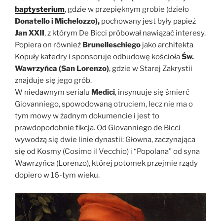
baptysterium
, gdzie w przepięknym grobie (dzieło
Donatello i Michelozzo),
pochowany jest były papież
Jan XXII
, z którym De Bicci próbował nawiązać interesy.
Popiera on również
Brunelleschiego
jako architekta
Kopuły katedry i sponsoruje odbudowę kościoła
Św.
Wawrzyńca (San Lorenzo)
, gdzie w Starej Zakrystii
znajduje się jego grób.
W niedawnym serialu
Medici
, insynuuje się śmierć
Giovanniego, spowodowaną otruciem, lecz nie ma o
tym mowy w żadnym dokumencie i jest to
prawdopodobnie fikcja. Od Giovanniego de Bicci
wywodzą się dwie linie dynastii: Głowna, zaczynająca
się od Kosmy (Cosimo il Vecchio) i “Popolana” od syna
Wawrzyńca (Lorenzo), której potomek przejmie rządy
dopiero w 16-tym wieku.