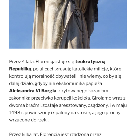
Przez 4 lata, Florencja staje się
teokratyczną
Republiką
, po ulicach grasują katolickie milicje, które
kontrolują moralność obywateli i nie wiemy, co by się
dalej działo, gdyby nie ekskomunika papieża
Aleksandra VI Borgia
, zirytowanego kazaniami
zakonnika przeciwko korupcji kościoła. Girolamo wraz z
dwoma braćmi, zostaje aresztowany, osądzony, i w maju
1498 r. powieszony i spalony na stosie, a jego prochy
wrzucone do rzeki.
Przez kilka lat, Florencja jest rządzona przez