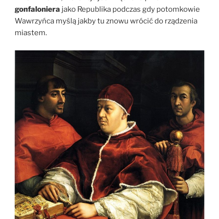
gonfaloniera
jako Republika podczas gdy potomkowie
Wawrzyńca myślą jakby tu znowu wrócić do rządzenia
miastem.