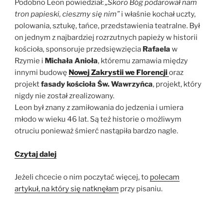
Podobno Leon powiedział:
„Skoro Bóg podarował nam
tron papieski, cieszmy się nim”
i właśnie kochał uczty,
polowania, sztukę, tańce, przedstawienia teatralne. Był
on jednym z najbardziej rozrzutnych papieży w historii
kościoła, sponsoruje przedsięwzięcia
Rafaela
w
Rzymie i
Michała Anioła
, któremu zamawia między
innymi budowę
Nowej Zakrystii we Florencji
oraz
projekt
fasady kościoła Św. Wawrzyńca
, projekt, który
nigdy nie został zrealizowany.
Leon był znany z zamiłowania do jedzenia i umiera
młodo w wieku 46 lat. Są też historie o możliwym
otruciu ponieważ śmierć nastąpiła bardzo nagle.
Czytaj dalej
Jeżeli chcecie o nim poczytać więcej, to
polecam
artykuł, na który się natknęłam
przy pisaniu.