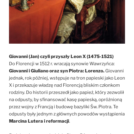
Giovanni (Jan) czyli
przyszły
Leon X (1475-1521)
Do Florencji w 1512 r. wracają synowie Wawrzyńca:
Giovanni i Giuliano oraz syn Piotra: Lorenzo.
Giovanni
jednak, rok później, wstępuje na tron papieski jako Leon
X i przekazuje władzę nad Florencją bliskim członkom
rodziny. Do historii przeszedł jako papież, który zezwolił
na odpusty, by sfinansować kasę papieską, opróżnioną
przez wojny z Francją i budowę bazyliki Św. Piotra. Te
odpusty były jednym z głównych powodów wystąpienia
Marcina Lutera i reformacji
.