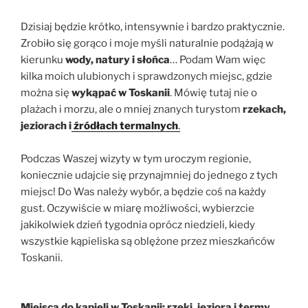
Dzisiaj będzie krótko, intensywnie i bardzo praktycznie.
Zrobiło się gorąco i moje myśli naturalnie podążają w
kierunku
wody, natury i słońca
… Podam Wam więc
kilka moich ulubionych i sprawdzonych miejsc, gdzie
można się
wykąpać w
Toskanii
. Mówię tutaj nie o
plażach i morzu, ale o mniej znanych turystom
rzekach,
jeziorach i
źródłach termalnych
.
Podczas Waszej wizyty w tym uroczym regionie,
koniecznie udajcie się przynajmniej do jednego z tych
miejsc! Do Was należy wybór, a będzie coś na każdy
gust. Oczywiście w miarę możliwości, wybierzcie
jakikolwiek dzień tygodnia oprócz niedzieli, kiedy
wszystkie kąpieliska są oblężone przez mieszkańców
Toskanii.
Miejsca do kąpieli w Toskanii: rzeki, jeziora i termy.