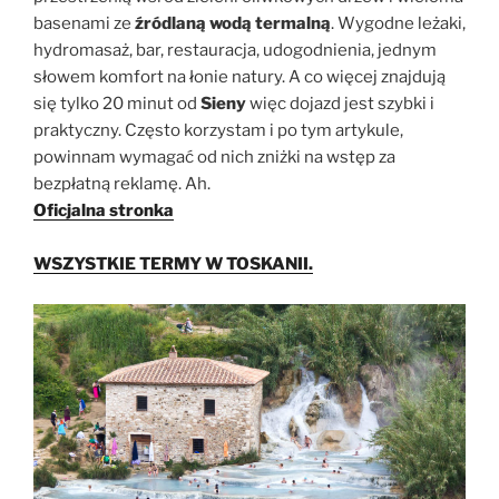
basenami ze
źródlaną wodą termalną
. Wygodne leżaki,
hydromasaż, bar, restauracja, udogodnienia, jednym
słowem komfort na łonie natury. A co więcej znajdują
się tylko 20 minut od
Sieny
więc dojazd jest szybki i
praktyczny. Często korzystam i po tym artykule,
powinnam wymagać od nich zniżki na wstęp za
bezpłatną reklamę. Ah.
Oficjalna stronka
WSZYSTKIE TERMY W TOSKANII.