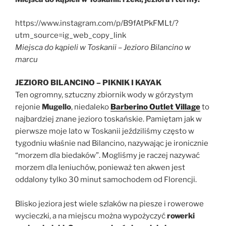
https://www.instagram.com/p/B9fAtPkFMLt/?
utm_source=ig_web_copy_link
Miejsca do kąpieli w Toskanii – Jezioro Bilancino w
marcu
JEZIORO BILANCINO – PIKNIK I KAYAK
Ten ogromny, sztuczny zbiornik wody w górzystym
rejonie
Mugello
, niedaleko
Barberino Outlet Village
to
najbardziej znane jezioro toskańskie. Pamiętam jak w
pierwsze moje lato w Toskanii jeździliśmy często w
tygodniu właśnie nad Bilancino, nazywając je ironicznie
“morzem dla biedaków”. Mogliśmy je raczej nazywać
morzem dla leniuchów, ponieważ ten akwen jest
oddalony tylko 30 minut samochodem od Florencji.
Blisko jeziora jest wiele szlaków na piesze i rowerowe
wycieczki, a na miejscu można wypożyczyć
rowerki