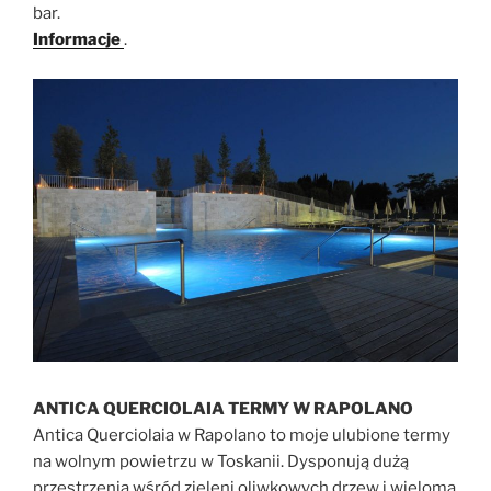
bar.
Informacje
.
ANTICA QUERCIOLAIA TERMY W RAPOLANO
Antica Querciolaia w Rapolano to moje ulubione termy
na wolnym powietrzu w Toskanii. Dysponują dużą
przestrzenią wśród zieleni oliwkowych drzew i wieloma