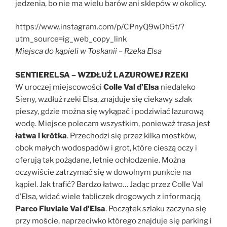
jedzenia, bo nie ma wielu barów ani sklepów w okolicy.
https://www.instagram.com/p/CPnyQ9wDh5t/?
utm_source=ig_web_copy_link
Miejsca do kąpieli w Toskanii – Rzeka Elsa
SENTIERELSA – WZDŁUŻ LAZUROWEJ RZEKI
W uroczej miejscowości
Colle Val d’Elsa
niedaleko
Sieny, wzdłuż rzeki Elsa, znajduje się ciekawy szlak
pieszy, gdzie można się wykąpać i podziwiać lazurową
wodę. Miejsce polecam wszystkim, ponieważ trasa jest
łatwa i krótka
. Przechodzi się przez kilka mostków,
obok małych wodospadów i grot, które cieszą oczy i
oferują tak pożądane, letnie ochłodzenie. Można
oczywiście zatrzymać się w dowolnym punkcie na
kąpiel. Jak trafić? Bardzo łatwo… Jadąc przez Colle Val
d’Elsa, widać wiele tabliczek drogowych z informacją
Parco Fluviale Val d’Elsa
. Początek szlaku zaczyna się
przy moście, naprzeciwko którego znajduje się parking i