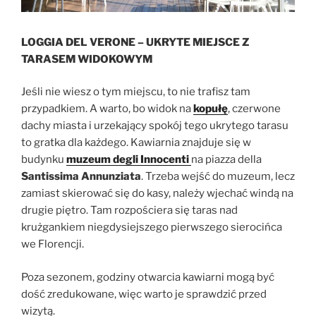
LOGGIA DEL VERONE – UKRYTE MIEJSCE Z
TARASEM WIDOKOWYM
Jeśli nie wiesz o tym miejscu, to nie trafisz tam
przypadkiem. A warto, bo widok na
kopułę
, czerwone
dachy miasta i urzekający spokój tego ukrytego tarasu
to gratka dla każdego. Kawiarnia znajduje się w
budynku
muzeum degli Innocenti
na piazza della
Santissima Annunziata
. Trzeba wejść do muzeum, lecz
zamiast skierować się do kasy, należy wjechać windą na
drugie piętro. Tam rozpościera się taras nad
krużgankiem niegdysiejszego pierwszego sierocińca
we Florencji.
Poza sezonem, godziny otwarcia kawiarni mogą być
dość zredukowane, więc warto je sprawdzić przed
wizytą.