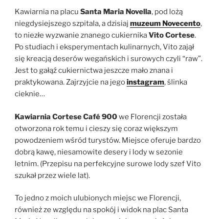
Kawiarnia na placu
Santa Maria Novella
, pod lożą
niegdysiejszego szpitala, a dzisiaj
muzeum Novecento
,
to niezłe wyzwanie znanego cukiernika
Vito Cortese
.
Po studiach i eksperymentach kulinarnych, Vito zajął
się kreacją deserów wegańskich i surowych czyli “raw”.
Jest to gałąź cukiernictwa jeszcze mało znana i
praktykowana. Zajrzyjcie na jego
instagram
, ślinka
cieknie…
Kawiarnia Cortese Café 900
we Florencji została
otworzona rok temu i cieszy się coraz większym
powodzeniem wśród turystów. Miejsce oferuje bardzo
dobrą kawę, niesamowite desery i lody w sezonie
letnim. (Przepisu na perfekcyjne surowe lody szef Vito
szukał przez wiele lat).
To jedno z moich ulubionych miejsc we Florencji,
również ze względu na spokój i widok na plac Santa