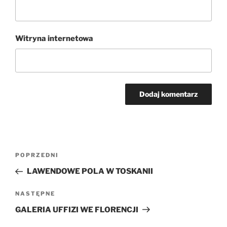
Witryna internetowa
Nawigacja
Poprzedni
POPRZEDNI
wpisu
wpis
LAWENDOWE POLA W TOSKANII
Następny
NASTĘPNE
wpis
GALERIA UFFIZI WE FLORENCJI