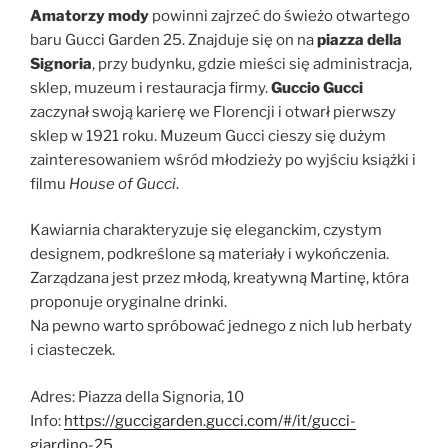
Amatorzy mody
powinni zajrzeć do świeżo otwartego
baru Gucci Garden 25. Znajduje się on na
piazza della
Signoria
, przy budynku, gdzie mieści się administracja,
sklep, muzeum i restauracja firmy.
Guccio Gucci
zaczynał swoją karierę we Florencji i otwarł pierwszy
sklep w 1921 roku. Muzeum Gucci cieszy się dużym
zainteresowaniem wśród młodzieży po wyjściu książki i
filmu
House of Gucci
.
Kawiarnia charakteryzuje się eleganckim, czystym
designem, podkreślone są materiały i wykończenia.
Zarządzana jest przez młodą, kreatywną Martinę, która
proponuje oryginalne drinki.
Na pewno warto spróbować jednego z nich lub herbaty
i ciasteczek.
Adres: Piazza della Signoria, 10
Info:
https://guccigarden.gucci.com/#/it/gucci-
giardino-25