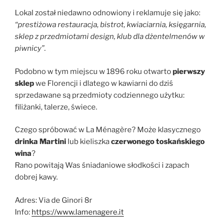
Lokal został niedawno odnowiony i reklamuje się jako:
“prestiżowa restauracja, bistrot, kwiaciarnia, księgarnia,
sklep z przedmiotami design, klub dla dżentelmenów w
piwnicy”.
Podobno w tym miejscu w 1896 roku otwarto
pierwszy
sklep
we Florencji i dlatego w kawiarni do dziś
sprzedawane są przedmioty codziennego użytku:
filiżanki, talerze, świece.
Czego spróbować w La Ménagère? Może klasycznego
drinka Martini
lub kieliszka
czerwonego toskańskiego
wina
?
Rano powitają Was śniadaniowe słodkości i zapach
dobrej kawy.
Adres: Via de Ginori 8r
Info:
https://www.lamenagere.it