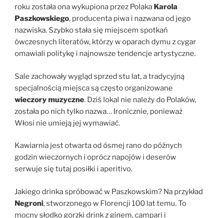
roku została ona wykupiona przez Polaka
Karola
Paszkowskiego
, producenta piwa i nazwana od jego
nazwiska. Szybko stała się miejscem spotkań
ówczesnych literatów, którzy w oparach dymu z cygar
omawiali politykę i najnowsze tendencje artystyczne.
Sale zachowały wygląd sprzed stu lat, a tradycyjną
specjalnością miejsca są często organizowane
wieczory muzyczne
. Dziś lokal nie należy do Polaków,
została po nich tylko nazwa… Ironicznie, ponieważ
Włosi nie umieją jej wymawiać.
Kawiarnia jest otwarta od ósmej rano do późnych
godzin wieczornych i oprócz napojów i deserów
serwuje się tutaj posiłki i aperitivo.
Jakiego drinka spróbować w Paszkowskim? Na przykład
Negroni
, stworzonego w Florencji 100 lat temu. To
mocny słodko gorzki drink z ginem, campari i