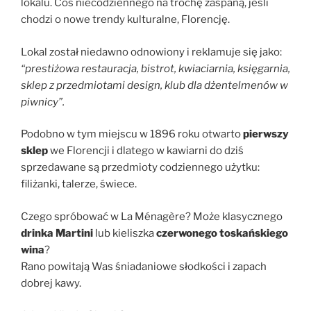
lokalu. Coś niecodziennego na trochę zaspaną, jeśli
chodzi o nowe trendy kulturalne, Florencję.
Lokal został niedawno odnowiony i reklamuje się jako:
“prestiżowa restauracja, bistrot, kwiaciarnia, księgarnia,
sklep z przedmiotami design, klub dla dżentelmenów w
piwnicy”.
Podobno w tym miejscu w 1896 roku otwarto
pierwszy
sklep
we Florencji i dlatego w kawiarni do dziś
sprzedawane są przedmioty codziennego użytku:
filiżanki, talerze, świece.
Czego spróbować w La Ménagère? Może klasycznego
drinka Martini
lub kieliszka
czerwonego toskańskiego
wina
?
Rano powitają Was śniadaniowe słodkości i zapach
dobrej kawy.