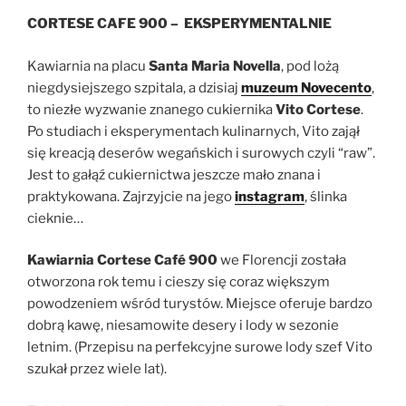
CORTESE CAFE 900 – EKSPERYMENTALNIE
Kawiarnia na placu
Santa Maria Novella
, pod lożą
niegdysiejszego szpitala, a dzisiaj
muzeum Novecento
,
to niezłe wyzwanie znanego cukiernika
Vito Cortese
.
Po studiach i eksperymentach kulinarnych, Vito zajął
się kreacją deserów wegańskich i surowych czyli “raw”.
Jest to gałąź cukiernictwa jeszcze mało znana i
praktykowana. Zajrzyjcie na jego
instagram
, ślinka
cieknie…
Kawiarnia Cortese Café 900
we Florencji została
otworzona rok temu i cieszy się coraz większym
powodzeniem wśród turystów. Miejsce oferuje bardzo
dobrą kawę, niesamowite desery i lody w sezonie
letnim. (Przepisu na perfekcyjne surowe lody szef Vito
szukał przez wiele lat).