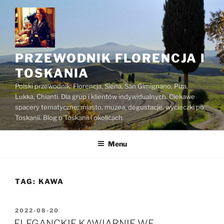
Przejdź
do
treści
PRZEWODNIK FLORENCJA I
TOSKANIA
Polski przewodnik: Florencja, Siena, San Gimignano, Piza,
Lukka, Chianti. Dla grup i klientów indywidualnych. Ciekawe
spacery tematyczne: miasto, muzea, degustacje, wycieczki po
Toskanii. Blog o Toskanii i okolicach.
Menu
TAG:
KAWA
OPUBLIKOWANE
2022-08-20
W
ELEGANCKIE KAWIARNIE WE