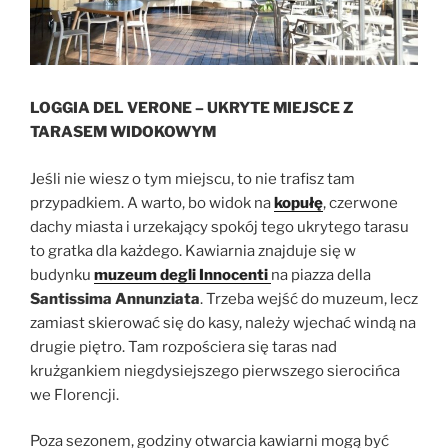
LOGGIA DEL VERONE – UKRYTE MIEJSCE Z
TARASEM WIDOKOWYM
Jeśli nie wiesz o tym miejscu, to nie trafisz tam
przypadkiem. A warto, bo widok na
kopułę
, czerwone
dachy miasta i urzekający spokój tego ukrytego tarasu
to gratka dla każdego. Kawiarnia znajduje się w
budynku
muzeum degli Innocenti
na piazza della
Santissima Annunziata
. Trzeba wejść do muzeum, lecz
zamiast skierować się do kasy, należy wjechać windą na
drugie piętro. Tam rozpościera się taras nad
krużgankiem niegdysiejszego pierwszego sierocińca
we Florencji.
Poza sezonem, godziny otwarcia kawiarni mogą być