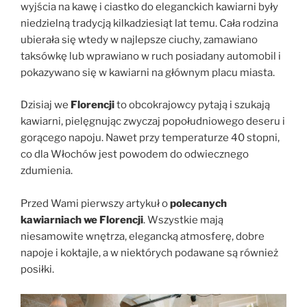
wyjścia na kawę i ciastko do eleganckich kawiarni były
niedzielną tradycją kilkadziesiąt lat temu. Cała rodzina
ubierała się wtedy w najlepsze ciuchy, zamawiano
taksówkę lub wprawiano w ruch posiadany automobil i
pokazywano się w kawiarni na głównym placu miasta.
Dzisiaj we
Florencji
to obcokrajowcy pytają i szukają
kawiarni, pielęgnując zwyczaj popołudniowego deseru i
gorącego napoju. Nawet przy temperaturze 40 stopni,
co dla Włochów jest powodem do odwiecznego
zdumienia.
Przed Wami pierwszy artykuł o
polecanych
kawiarniach we Florencji
. Wszystkie mają
niesamowite wnętrza, elegancką atmosferę, dobre
napoje i koktajle, a w niektórych podawane są również
posiłki.