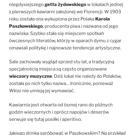
niegdysiejszego
getta żydowskiego
w lokalach jednej
z pierwszych kawiarni założonej we Florencji. W 1903
roku została ona wykupiona przez Polaka
Karola
Paszkowskiego
, producenta piwa i nazwana od jego
nazwiska. Szybko stała się miejscem spotkań
ówczesnych literatów, którzy w oparach dymu z cygar
omawiali politykę i najnowsze tendencje artystyczne.
Sale zachowały wygląd sprzed stu lat, a tradycyjną
specjalnością miejsca są często organizowane
wieczory muzyczne
. Dziś lokal nie należy do Polaków,
została po nich tylko nazwa… Ironicznie, ponieważ
Włosi nie umieją jej wymawiać.
Kawiarnia jest otwarta od ósmej rano do późnych
godzin wieczornych i oprócz napojów i deserów
serwuje się tutaj posiłki i aperitivo.
Jakiego drinka spróbować w Paszkowskim? Na przykład