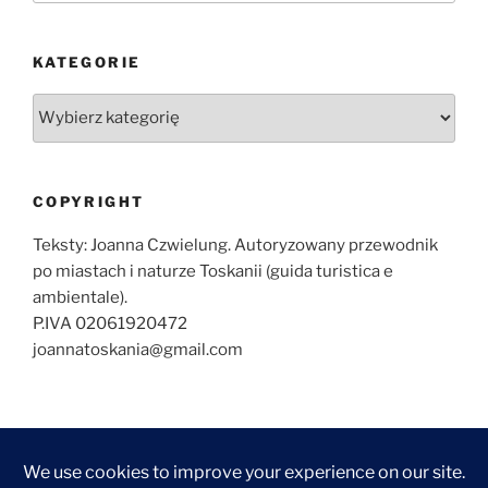
KATEGORIE
Kategorie
COPYRIGHT
Teksty: Joanna Czwielung. Autoryzowany przewodnik
po miastach i naturze Toskanii (guida turistica e
ambientale).
P.IVA 02061920472
joannatoskania@gmail.com
O
ZWIEDZANIE
ZWIEDZANIE
WYCIECZKI
KONTAKT
NAJCZĘŚCIEJ