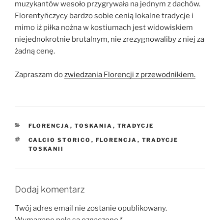
muzykantów wesoło przygrywała na jednym z dachów.
Florentyńczycy bardzo sobie cenią lokalne tradycje i
mimo iż piłka nożna w kostiumach jest widowiskiem
niejednokrotnie brutalnym, nie zrezygnowaliby z niej za
żadną cenę.
Zapraszam do
zwiedzania Florencji z przewodnikiem.
KATEGORIE
FLORENCJA
,
TOSKANIA
,
TRADYCJE
TAGI
CALCIO STORICO
,
FLORENCJA
,
TRADYCJE
TOSKANII
Dodaj komentarz
Twój adres email nie zostanie opublikowany.
Wymagane pola są oznaczone
*