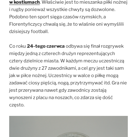
w kostiumach
. Właściwie jest to mieszanka piłki nożnej
i rugby ponieważ wszystkie chwyty są dozwolone.
Podobno ten sport sięga czasów rzymskich, a
Florentyńczycy chwalą się, że to wlaśnie oni wymyślili
dzisiejszy football.
Co roku
24-tego czerwca
odbywa się finał rozgrywek
między jedną z czterech drużyn reprezentujących
cztery dzielnice miasta. W każdym meczu uczestniczą
dwie drużyny z 27 zawodnikami, a cel gry jest taki sam
jak w piłce nożnej. Uczestnicy w walce o piłkę mogą
zadawać ciosy pięścią, nogą, przytrzymywać itd. Gra nie
jest przerywana nawet gdy zawodnicy zostają
wynoszeni z placu na noszach, co zdarza się dość
często.