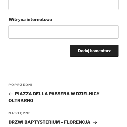
Witryna internetowa
Nawigacja
Poprzedni
POPRZEDNI
wpisu
wpis
PIAZZA DELLA PASSERA W DZIELNICY
OLTRARNO
Następny
NASTĘPNE
wpis
DRZWI BAPTYSTERIUM – FLORENCJA