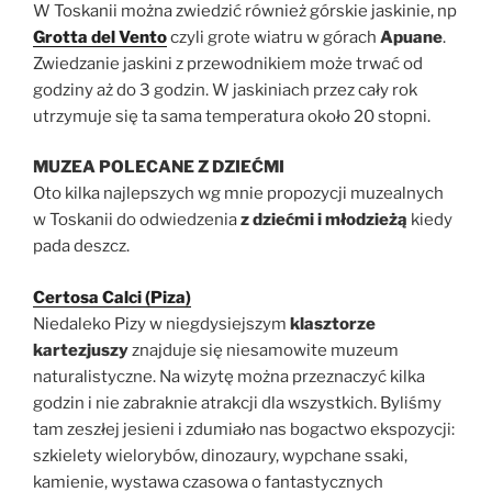
W Toskanii można zwiedzić również górskie jaskinie, np
Grotta del Vento
czyli grote wiatru w górach
Apuane
.
Zwiedzanie jaskini z przewodnikiem może trwać od
godziny aż do 3 godzin. W jaskiniach przez cały rok
utrzymuje się ta sama temperatura około 20 stopni.
MUZEA POLECANE Z DZIEĆMI
Oto kilka najlepszych wg mnie propozycji muzealnych
w Toskanii do odwiedzenia
z dziećmi i młodzieżą
kiedy
pada deszcz.
Certosa Calci (Piza)
Niedaleko Pizy w niegdysiejszym
klasztorze
kartezjuszy
znajduje się niesamowite muzeum
naturalistyczne. Na wizytę można przeznaczyć kilka
godzin i nie zabraknie atrakcji dla wszystkich. Byliśmy
tam zeszłej jesieni i zdumiało nas bogactwo ekspozycji:
szkielety wielorybów, dinozaury, wypchane ssaki,
kamienie, wystawa czasowa o fantastycznych