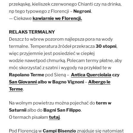
przekąskę, kieliszek czerwonego Chianti czy na drinka,
np tego typowego z Florencji –
Negroni
.
— Ciekawe
kawiarnie we Florencji.
RELAKS TERMALNY
Deszcz to wbrew pozorom najlepsza pora na wody
termalne. Temperatura źródeł przekracza
30 stopni
,
więc przyjemnie jest posiedzieć w ciepłej
wodzie nawetpod chmurką. Polecam termy płatne, aby
móc skorzystać z szatni i wygody na przykład te w
Rapolano Terme
pod Sieną –
Antica Querciolaia
czy
San Giovanni
albo w Bagno Vignoni
–
Albergo le
Terme
.
Na wolnym powietrzu można pojechać do
term w
Saturnii
albo do
Bagni San Filippo
.
O termach pisałam
tutaj
.
Pod Florencją w
Campi Bisenzio
znajduje się natomiast