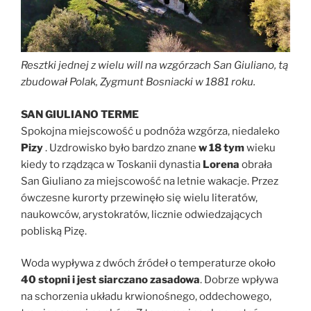
Resztki jednej z wielu will na wzgórzach San Giuliano, tą
zbudował Polak, Zygmunt Bosniacki w 1881 roku.
SAN GIULIANO TERME
Spokojna miejscowość u podnóża wzgórza, niedaleko
Pizy
. Uzdrowisko było bardzo znane
w 18 tym
wieku
kiedy to rządząca w Toskanii dynastia
Lorena
obrała
San Giuliano za miejscowość na letnie wakacje. Przez
ówczesne kurorty przewinęło się wielu literatów,
naukowców, arystokratów, licznie odwiedzających
pobliską Pizę.
Woda wypływa z dwóch źródeł o temperaturze około
40 stopni i jest siarczano zasadowa
. Dobrze wpływa
na schorzenia układu krwionośnego, oddechowego,