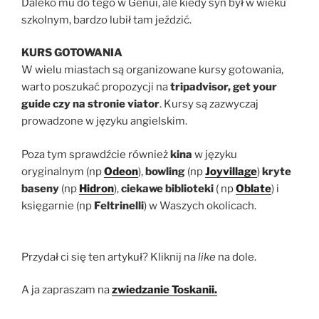
Daleko mu do tego w Genui, ale kiedy syn był w wieku
szkolnym, bardzo lubił tam jeździć.
KURS GOTOWANIA
W wielu miastach są organizowane kursy gotowania,
warto poszukać propozycji na
tripadvisor, get your
guide czy na stronie viator
. Kursy są zazwyczaj
prowadzone w języku angielskim.
Poza tym sprawdźcie również
kina
w języku
oryginalnym (np
Odeon
),
bowling
(np
Joyvillage
)
kryte
baseny
(np
Hidron
),
ciekawe biblioteki
( np
Oblate
) i
księgarnie (np
Feltrinelli
) w Waszych okolicach.
Przydał ci się ten artykuł? Kliknij na
like
na dole.
A ja zapraszam na
zwiedzanie Toskanii.