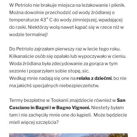
W Petriolo nie brakuje miejsca na leżakowanie i piknik.
Można dowolnie przechodzić od wody źródlanej o
temperaturze 43° C do wody zimniejszej, wpadającej
do rzeki. Niektórzy wolą nawet kąpać się w rzece niż w
wodzie termalnej!
Do Petriolo zajrzałam pierwszy raz w lecie tego roku.
Kilkanaście osób się opalało lub wypoczywało w cieniu.
Woda źródlana była zdecydowanie za gorąca w tym
sezonie i poparzyłam sobie stopę, sic.
Według mnie nadają się one na
relaks z dziećmi
, bo nie
ma jakichś specjalnych niebezpieczeństw.
Termy bezpłatne w Toskanii znajdziecie również w
San
Casciano in Bagni i w Bagno Vignoni.
Niestety byłam
tam i nie zachęciły mnie one do kąpieli. Może będziecie
mieli więcej szczęścia?