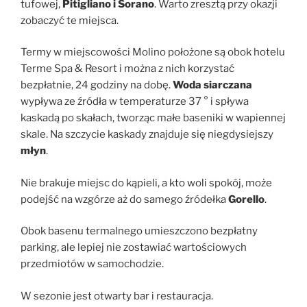
tufowej,
Pitigliano i Sorano
. Warto zresztą przy okazji
zobaczyć te miejsca.
Termy w miejscowości Molino położone są obok hotelu
Terme Spa & Resort i można z nich korzystać
bezpłatnie, 24 godziny na dobę.
Woda siarczana
wypływa ze źródła w temperaturze 37 ° i spływa
kaskadą po skałach, tworząc małe baseniki w wapiennej
skale. Na szczycie kaskady znajduje się niegdysiejszy
młyn
.
Nie brakuje miejsc do kąpieli, a kto woli spokój, może
podejść na wzgórze aż do samego źródełka
Gorello
.
Obok basenu termalnego umieszczono bezpłatny
parking, ale lepiej nie zostawiać wartościowych
przedmiotów w samochodzie.
W sezonie jest otwarty bar i restauracja.