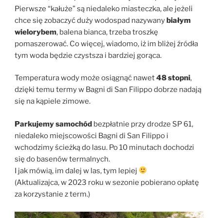
Pierwsze “kałuże” są niedaleko miasteczka, ale jeżeli
chce się zobaczyć duży wodospad nazywany
białym
wielorybem
, balena bianca, trzeba troszkę
pomaszerować. Co więcej, wiadomo, iż im bliżej źródła
tym woda będzie czystsza i bardziej gorąca.
Temperatura wody może osiągnąć nawet
48 stopni
,
dzięki temu termy w Bagni di San Filippo dobrze nadają
się na kąpiele zimowe.
Parkujemy samochód
bezpłatnie przy drodze SP 61,
niedaleko miejscowości Bagni di San Filippo i
wchodzimy ścieżką do lasu. Po 10 minutach dochodzi
się do basenów termalnych.
I jak mówią, im dalej w las, tym lepiej
(Aktualizajca, w 2023 roku w sezonie pobierano opłatę
za korzystanie z term.)