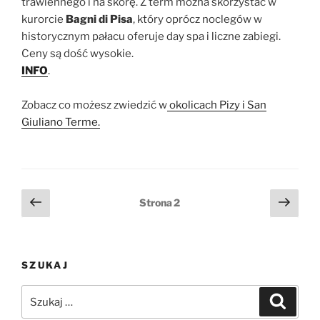
trawiennego i na skórę. Z term można skorzystać w
kurorcie
Bagni di Pisa
, który oprócz noclegów w
historycznym pałacu oferuje day spa i liczne zabiegi.
Ceny są dość wysokie.
INFO
.
Zobacz co możesz zwiedzić w
okolicach Pizy i San
Giuliano Terme.
Stronicowanie
Poprzednia
Nast
Strona
2
strona
stro
wpisów
SZUKAJ
Szukaj:
Szukaj