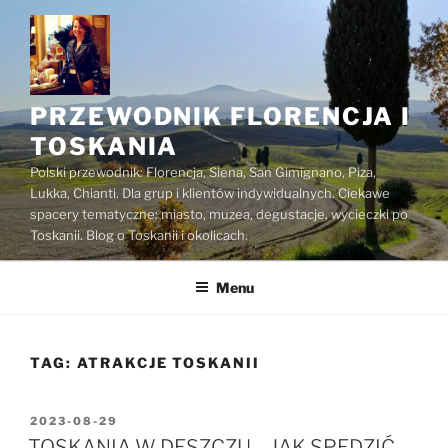
Przejdź
do
treści
PRZEWODNIK FLORENCJA I
TOSKANIA
Polski przewodnik: Florencja, Siena, San Gimignano, Piza,
Lukka, Chianti. Dla grup i klientów indywidualnych. Ciekawe
spacery tematyczne: miasto, muzea, degustacje, wycieczki po
Toskanii. Blog o Toskanii i okolicach.
Menu
TAG:
ATRAKCJE TOSKANII
OPUBLIKOWANE
2023-08-29
W
TOSKANIA W DESZCZU – JAK SPĘDZIĆ