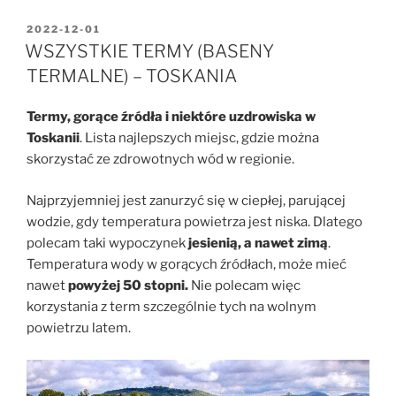
OPUBLIKOWANE
2022-12-01
W
WSZYSTKIE TERMY (BASENY
TERMALNE) – TOSKANIA
Termy, gorące źródła i niektóre uzdrowiska w
Toskanii
. Lista najlepszych miejsc, gdzie można
skorzystać ze zdrowotnych wód w regionie.
Najprzyjemniej jest zanurzyć się w ciepłej, parującej
wodzie, gdy temperatura powietrza jest niska. Dlatego
polecam taki wypoczynek
jesienią, a nawet zimą
.
Temperatura wody w gorących źródłach, może mieć
nawet
powyżej 50 stopni.
Nie polecam więc
korzystania z term szczególnie tych na wolnym
powietrzu latem.