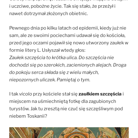
i uczciwe, pobożne życie. Tak się stało, że przeżył i
nawet dotrzymał złożonych obietnic.
Pewnego dnia po kilku latach od epidemii, kiedy już nie
sam, ale ze swoimi pociechami udawał się do kościoła,
przed jego oczami pojawił się nowo utworzony zaułek w
formie litery L. Usłyszał wtedy głos:
Zaułek szczęścia to krótka ulica. Do szczęścia nie
dochodzi się po szerokich, zacienionych alejach. Droga
do pokoju serca składa się z wielu małych,
niepozornych uliczek. Pamiętaj o tym.
I tak
vicolo
przy kościele stał się
zaułkiem szczęścia
i
miejscem na uśmiechniętą fotkę dla zagubionych
turystów. Jak tu zresztą nie czuć się szczęśliwym pod
niebem Toskanii?