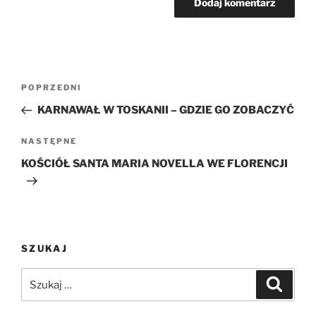
Nawigacja
Poprzedni
POPRZEDNI
wpisu
wpis
KARNAWAŁ W TOSKANII – GDZIE GO ZOBACZYĆ
Następny
NASTĘPNE
wpis
KOŚCIÓŁ SANTA MARIA NOVELLA WE FLORENCJI
SZUKAJ
Szukaj:
Szukaj