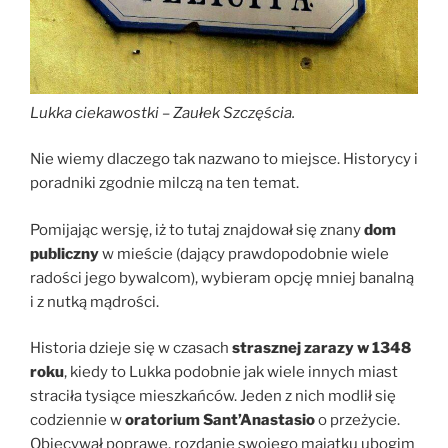
Lukka ciekawostki – Zaułek Szczęścia.
Nie wiemy dlaczego tak nazwano to miejsce. Historycy i
poradniki zgodnie milczą na ten temat.
Pomijając wersję, iż to tutaj znajdował się znany
dom
publiczny
w mieście (dający prawdopodobnie wiele
radości jego bywalcom), wybieram opcję mniej banalną
i z nutką mądrości.
Historia dzieje się w czasach
strasznej zarazy w 1348
roku
, kiedy to Lukka podobnie jak wiele innych miast
straciła tysiące mieszkańców. Jeden z nich modlił się
codziennie w
oratorium Sant’Anastasio
o przeżycie.
Obiecywał poprawę, rozdanie swojego majątku ubogim