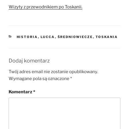
Wizyty z przewodnikiem po Toskanii.
KATEGORIE
HISTORIA
,
LUCCA
,
ŚREDNIOWIECZE
,
TOSKANIA
Dodaj komentarz
Twój adres email nie zostanie opublikowany.
Wymagane pola są oznaczone
*
Komentarz
*