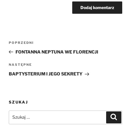
Nawigacja
Poprzedni
POPRZEDNI
wpisu
wpis
FONTANNA NEPTUNA WE FLORENCJI
Następny
NASTĘPNE
wpis
BAPTYSTERIUM I JEGO SEKRETY
SZUKAJ
Szukaj:
Szukaj