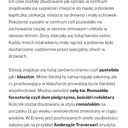
Ich cele zostały zbudowane jak spirala, w centrum
znajdowała się sypialnia i miejsce do nauki, a dookoła
kapliczka, ubikacja, miejsce na drewno i mały schowek.
Położenie sypialni w centrum celi pozwalało na
zachowanie ciepła, w okresie zimowym i chłodu w
okresie letnim. Zimy zdarzały się tutaj bardzo ostre.
Każdy mnich miał własny mały ogród, a jedzenie było
dostarczane codziennie przez specjalny otwór w
drzwiach.
Dzisiaj znajduje się tutaj zarówno eremo czyli
pustelnia
jak i
klasztor
. Mnisi śledzą tę samą regułę zakonną, ale
ci, przebywający w klasztorze prowadzą życie bardziej
wspólnotowe. Można zwiedzić
celę św. Romualda
,
foresterię czyli dom pielgrzyma, kościół i refektarz
.
Kościół został zbudowany w stylu
romańskim
na
poczatku 11 go wieku i wielokrotnie zmieniony w ciągu
wieków. W Eremo jest pochowanych wiele osobistości
zakonu jak na przykład
Ambrogio Traversari
, erudyta,