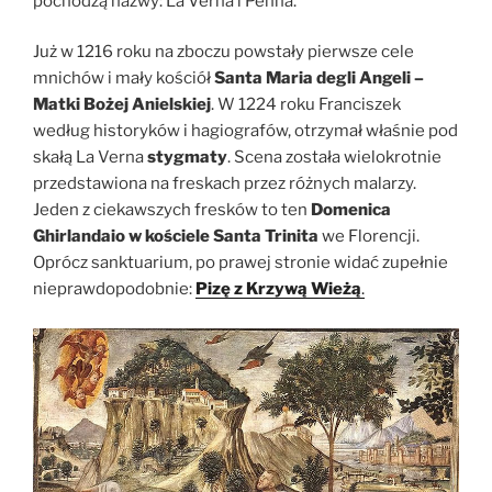
pochodzą nazwy: La Verna i Penna.
Już w 1216 roku na zboczu powstały pierwsze cele
mnichów i mały kościół
Santa Maria degli Angeli –
Matki Bożej Anielskiej
. W 1224 roku Franciszek
według historyków i hagiografów, otrzymał właśnie pod
skałą La Verna
stygmaty
. Scena została wielokrotnie
przedstawiona na freskach przez różnych malarzy.
Jeden z ciekawszych fresków to ten
Domenica
Ghirlandaio w kościele Santa Trinita
we Florencji.
Oprócz sanktuarium, po prawej stronie widać zupełnie
nieprawdopodobnie:
Pizę z Krzywą Wieżą
.