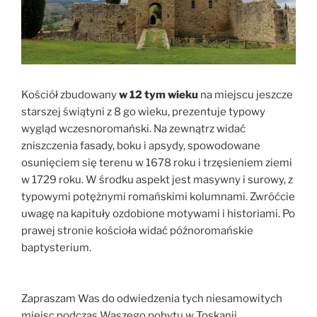
Kościół zbudowany
w 12 tym wieku
na miejscu jeszcze
starszej świątyni z 8 go wieku, prezentuje typowy
wygląd wczesnoromański. Na zewnątrz widać
zniszczenia fasady, boku i apsydy, spowodowane
osunięciem się terenu w 1678 roku i trzęsieniem ziemi
w 1729 roku. W środku aspekt jest masywny i surowy, z
typowymi potężnymi romańskimi kolumnami. Zwróćcie
uwagę na kapituły ozdobione motywami i historiami. Po
prawej stronie kościoła widać późnoromańskie
baptysterium.
Zapraszam Was do odwiedzenia tych niesamowitych
miejsc podczas Waszego pobytu w Toskanii.