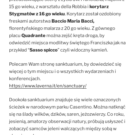
15 go wieku, z warsztatu della Robbia i
korytarz
Stygmatów z 16 go wieku
. Korytarz został ozdobiony
freskami autorstwa
Baccio Maria Bacci,
florentyńskiego malarza z 20 go wieku. Z gównego
placu
Quadrante
można zejść kręta droga, by
odwiedzić miejsca modlitwy świętego Franciszka jak na
przykład “
Sasso spicco
” czyli widoczny kamień.
Polecam Wam stronę sanktuarium, by dowiedzieć się
więcej o tym miejscu i o wszystkich wydarzeniach i
konferencjach.
https://www.laverna.it/en/sanctuary/
Dookoła sanktuarium znajduje się wiele oznaczonych
ścieżek w narodowym parku Casentino. Można natknąć
się na ślady wilków, dzików, saren, jeżozwierzy. Co roku,
jesienią, amatorzy obserwacji natury, próbują usłyszeć i
zobaczyć samców jeleni walczących między sobą w