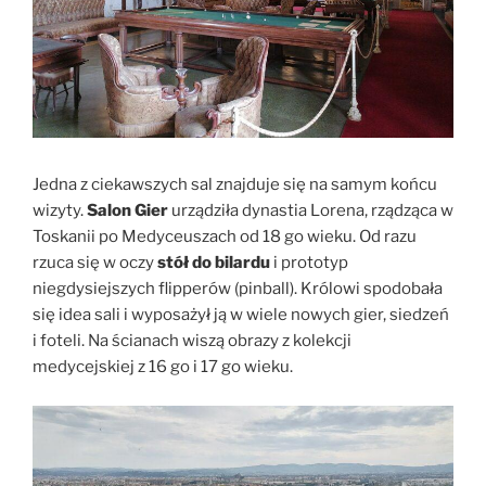
Jedna z ciekawszych sal znajduje się na samym końcu
wizyty.
Salon Gier
urządziła dynastia Lorena, rządząca w
Toskanii po Medyceuszach od 18 go wieku. Od razu
rzuca się w oczy
stół do bilardu
i prototyp
niegdysiejszych flipperów (pinball). Królowi spodobała
się idea sali i wyposażył ją w wiele nowych gier, siedzeń
i foteli. Na ścianach wiszą obrazy z kolekcji
medycejskiej z 16 go i 17 go wieku.