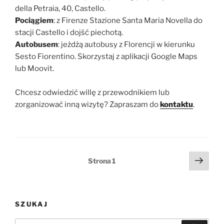
della Petraia, 40, Castello.
Pociągiem
: z Firenze Stazione Santa Maria Novella do
stacji Castello i dojść piechotą.
Autobusem
: jeżdżą autobusy z Florencji w kierunku
Sesto Fiorentino. Skorzystaj z aplikacji Google Maps
lub Moovit.
Chcesz odwiedzić willę z przewodnikiem lub
zorganizować inną wizytę? Zapraszam do
kontaktu
.
Stronicowanie
Nast
Strona
1
stro
wpisów
SZUKAJ
Szukaj: