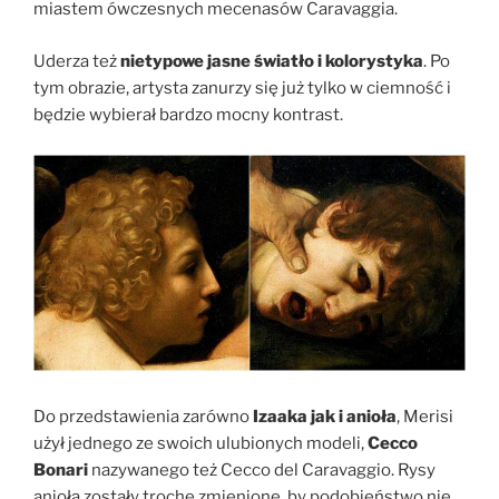
miastem ówczesnych mecenasów Caravaggia.
Uderza też
nietypowe jasne światło i kolorystyka
. Po
tym obrazie, artysta zanurzy się już tylko w ciemność i
będzie wybierał bardzo mocny kontrast.
Do przedstawienia zarówno
Izaaka jak i anioła
, Merisi
użył jednego ze swoich ulubionych modeli,
Cecco
Bonari
nazywanego też Cecco del Caravaggio. Rysy
anioła zostały trochę zmienione, by podobieństwo nie