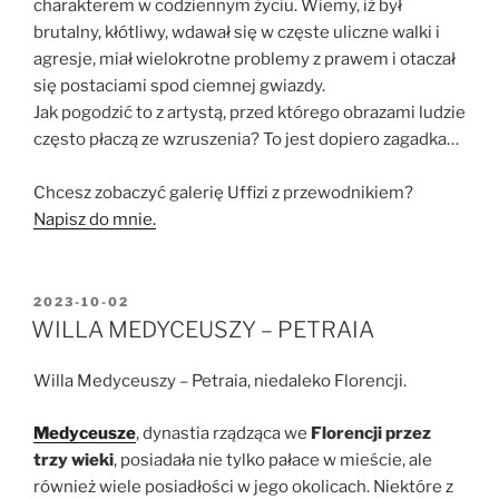
charakterem w codziennym życiu. Wiemy, iż był
brutalny, kłótliwy, wdawał się w częste uliczne walki i
agresje, miał wielokrotne problemy z prawem i otaczał
się postaciami spod ciemnej gwiazdy.
Jak pogodzić to z artystą, przed którego obrazami ludzie
często płaczą ze wzruszenia? To jest dopiero zagadka…
Chcesz zobaczyć galerię Uffizi z przewodnikiem?
Napisz do mnie.
OPUBLIKOWANE
2023-10-02
W
WILLA MEDYCEUSZY – PETRAIA
Willa Medyceuszy – Petraia, niedaleko Florencji.
Medyceusze
, dynastia rządząca we
Florencji przez
trzy wieki
, posiadała nie tylko pałace w mieście, ale
również wiele posiadłości w jego okolicach. Niektóre z