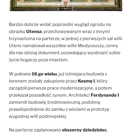
Bardzo dobrze widać poprzedni wygląd ogrodu na
obrazku
Utensa
, przechowywanym wraz z innymi
trzynastoma na parterze, w jednej z pierwszych sal willi.
Utens namalował wszystkie wille Medyceuszy, cenny
dla nas dzisiaj dokument, pozwalający wyobrazić sobie
życie bogaczy poza miastem.
W połowie
16 go wieku
, już istniejaca budowla z
terenem zostały zakupione przez
Kosmę I
, który
zarządził pierwsze prace modernizacyjne, a potem
przekazał posiadłość synom. Architekci
Ferdynanda I
zamienili budowlę średniowieczną, podobną
prawdopodobnie do zamku z wieżami w prototyp
wygodnej willi podmiejskiej.
Na parterze zaplanowano
obszerny dziedziniec
,