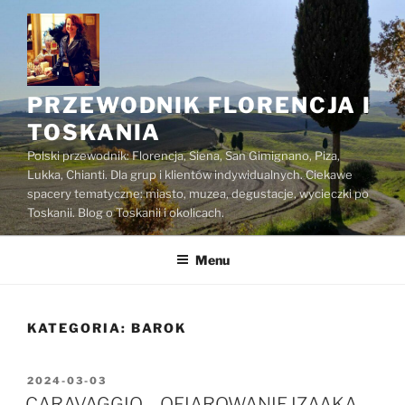
Przejdź
do
treści
PRZEWODNIK FLORENCJA I
TOSKANIA
Polski przewodnik: Florencja, Siena, San Gimignano, Piza,
Lukka, Chianti. Dla grup i klientów indywidualnych. Ciekawe
spacery tematyczne: miasto, muzea, degustacje, wycieczki po
Toskanii. Blog o Toskanii i okolicach.
Menu
KATEGORIA:
BAROK
OPUBLIKOWANE
2024-03-03
W
CARAVAGGIO – OFIAROWANIE IZAAKA