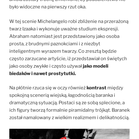
było widoczne na pierwszy rzut oka.
W tej scenie Michelangelo robi zbliżenie na przerażoną
twarz Izaaka i wykonuje uważne studium ekspresji.
Abraham natomiast jest przedstawiony jako osoba
prosta, z brudnymi paznokciami i z niezbyt
inteligentnym wyrazem twarzy. Co zresztą będzie
często zarzucane artyście, iż przedstawiał on świętych
jako osoby zwykłe i często używał
jako modeli
biedaków i nawet prostytutki.
Na płótnie rzuca się w oczy również
kontrast
między
spokojną scenerią wiejską, łagodnością baranka i
dramatyczną sytuacją. Postaci są ze sobą splecione, a
ich figury tworzą formalnie piramidalny trójkąt. Baranek
został namalowany z wielkim realizmem i delikatnością.