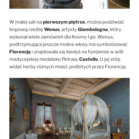
W małej sali na
pierwszym piętrze
, można podziwiać
brązową rzeźbę
Wenus
, artysty
Giambologna
, który
wykonał wiele zamówień dla Kosmy I go. Wenus,
podtrzymująca jeszcze mokre włosy ma symbolizować
Florencję
i znajdowała się kiedyś na fontannie w willi
medycejskiej niedaleko Petraia,
Castello
. U jej stóp
widać herby różnych miast, podbitych przez Florencję.