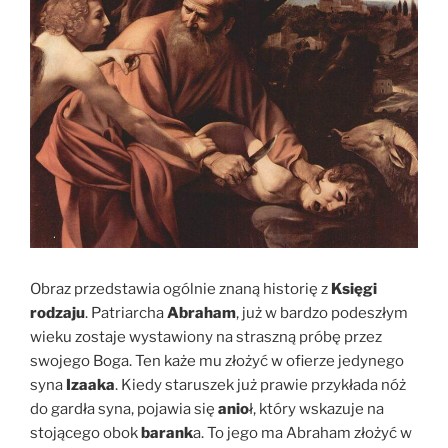
Obraz przedstawia ogólnie znaną historię z
Księgi
rodzaju
. Patriarcha
Abraham
, już w bardzo podeszłym
wieku zostaje wystawiony na straszną próbę przez
swojego Boga. Ten każe mu złożyć w ofierze jedynego
syna
Izaaka
. Kiedy staruszek już prawie przykłada nóż
do gardła syna, pojawia się
anio
ł, który wskazuje na
stojącego obok
barank
a. To jego ma Abraham złożyć w