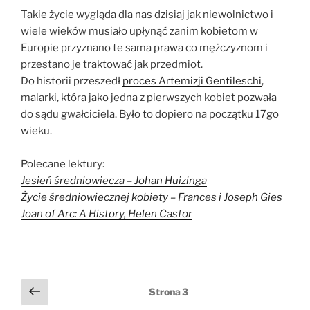
Takie życie wygląda dla nas dzisiaj jak niewolnictwo i
wiele wieków musiało upłynąć zanim kobietom w
Europie przyznano te sama prawa co mężczyznom i
przestano je traktować jak przedmiot.
Do historii przeszedł
proces Artemizji Gentileschi
,
malarki, która jako jedna z pierwszych kobiet pozwała
do sądu gwałciciela. Było to dopiero na początku 17go
wieku.
Polecane lektury:
Jesień średniowiecza – Johan Huizinga
Życie średniowiecznej kobiety – Frances i Joseph Gies
Joan of Arc: A History, Helen Castor
Stronicowanie
Poprzednia
Strona
3
strona
wpisów