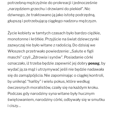
potrzebną mężczyźnie do prokreacji i jednocześnie
„narzędziem grzechu i drzwiami do piekieł”. Nic
dziwnego, że traktowano ją jako istotę podrzędną,
głupszą i potrzebującą ciągłego nadzoru mężczyzn.
Życie kobiety w tamtych czasach było bardzo ciężkie,
monotonne i krótkie. Przyjście na świat dziewczynki
zazwyczaj nie było witane z radością. Do dzisiaj we
Włoszech przetrwało powiedzenie: „Salute e figli
maschi” czyli „Zdrowia i synów”. Posiadanie córki
oznaczało, iż trzeba będzie zapewnić jej dobry
posag
, by
wydać ją za mąż i utrzymywać jeśli nie będzie nadawała
się do zamążpójścia. Nie zapominając o ciągłej kontroli,
by uniknąć “hańby” i wielu pokus, które według
ówczesnych moralistów, czaiły się na każdym kroku.
Podczas gdy narodziny syna witane były hucznym
świętowaniem, narodziny córki, odbywały się w smutku
i ciszy…