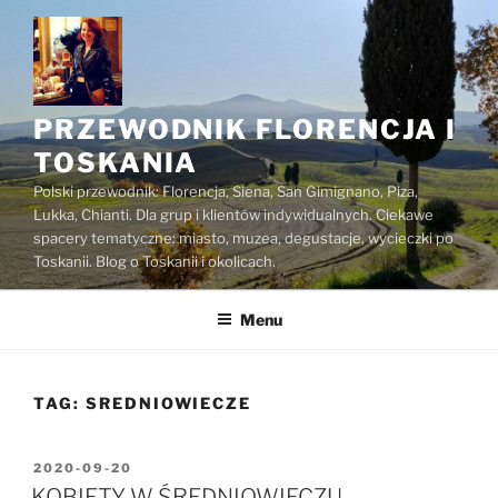
Przejdź
do
treści
PRZEWODNIK FLORENCJA I
TOSKANIA
Polski przewodnik: Florencja, Siena, San Gimignano, Piza,
Lukka, Chianti. Dla grup i klientów indywidualnych. Ciekawe
spacery tematyczne: miasto, muzea, degustacje, wycieczki po
Toskanii. Blog o Toskanii i okolicach.
Menu
TAG:
SREDNIOWIECZE
OPUBLIKOWANE
2020-09-20
W
KOBIETY W ŚREDNIOWIECZU