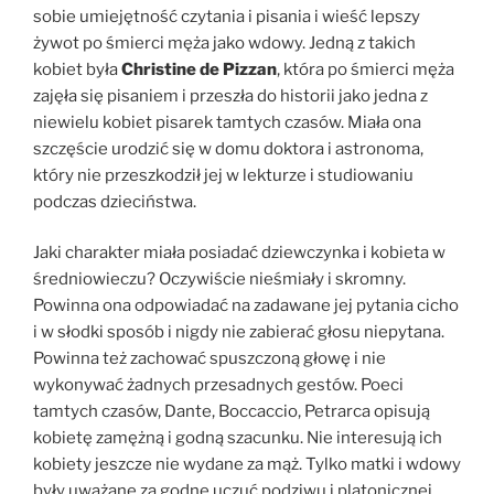
sobie umiejętność czytania i pisania i wieść lepszy
żywot po śmierci męża jako wdowy. Jedną z takich
kobiet była
Christine de Pizzan
, która po śmierci męża
zajęła się pisaniem i przeszła do historii jako jedna z
niewielu kobiet pisarek tamtych czasów. Miała ona
szczęście urodzić się w domu doktora i astronoma,
który nie przeszkodził jej w lekturze i studiowaniu
podczas dzieciństwa.
Jaki charakter miała posiadać dziewczynka i kobieta w
średniowieczu? Oczywiście nieśmiały i skromny.
Powinna ona odpowiadać na zadawane jej pytania cicho
i w słodki sposób i nigdy nie zabierać głosu niepytana.
Powinna też zachować spuszczoną głowę i nie
wykonywać żadnych przesadnych gestów. Poeci
tamtych czasów, Dante, Boccaccio, Petrarca opisują
kobietę zamężną i godną szacunku. Nie interesują ich
kobiety jeszcze nie wydane za mąż. Tylko matki i wdowy
były uważane za godne uczuć podziwu i platonicznej