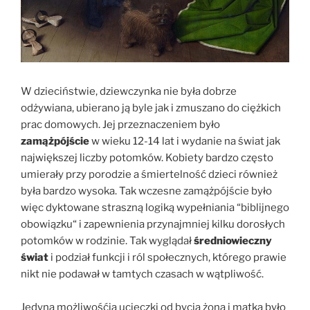
W dzieciństwie, dziewczynka nie była dobrze
odżywiana, ubierano ją byle jak i zmuszano do ciężkich
prac domowych. Jej przeznaczeniem było
zamążpójście
w wieku 12-14 lat i wydanie na świat jak
największej liczby potomków. Kobiety bardzo często
umierały przy porodzie a śmiertelność dzieci również
była bardzo wysoka. Tak wczesne zamążpójście było
więc dyktowane straszną logiką wypełniania “biblijnego
obowiązku“ i zapewnienia przynajmniej kilku dorosłych
potomków w rodzinie. Tak wyglądał
średniowieczny
świat
i podział funkcji i ról społecznych, którego prawie
nikt nie podawał w tamtych czasach w wątpliwość.
Jedyną możliwośćią ucieczki od bycia żoną i matką było