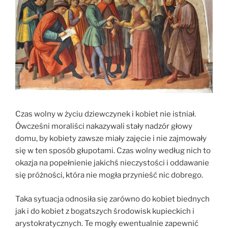
Czas wolny w życiu dziewczynek i kobiet nie istniał.
Ówcześni moraliści nakazywali stały nadzór głowy
domu, by kobiety zawsze miały zajęcie i nie zajmowały
się w ten sposób głupotami. Czas wolny według nich to
okazja na popełnienie jakichś nieczystości i oddawanie
się próżności, która nie mogła przynieść nic dobrego.
Taka sytuacja odnosiła się zarówno do kobiet biednych
jak i do kobiet z bogatszych środowisk kupieckich i
arystokratycznych. Te mogły ewentualnie zapewnić