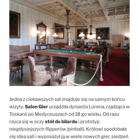
Jedna z ciekawszych sal znajduje się na samym końcu
wizyty.
Salon Gier
urządziła dynastia Lorena, rządząca w
Toskanii po Medyceuszach od 18 go wieku. Od razu
rzuca się w oczy
stół do bilardu
i prototyp
niegdysiejszych flipperów (pinball). Królowi spodobała
się idea sali i wyposażył ją w wiele nowych gier, siedzeń