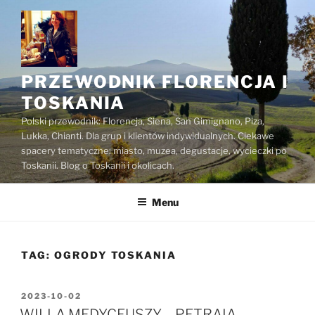
Przejdź
do
treści
PRZEWODNIK FLORENCJA I
TOSKANIA
Polski przewodnik: Florencja, Siena, San Gimignano, Piza,
Lukka, Chianti. Dla grup i klientów indywidualnych. Ciekawe
spacery tematyczne: miasto, muzea, degustacje, wycieczki po
Toskanii. Blog o Toskanii i okolicach.
Menu
TAG:
OGRODY TOSKANIA
OPUBLIKOWANE
2023-10-02
W
WILLA MEDYCEUSZY – PETRAIA