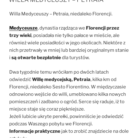
Willa Medyceuszy – Petraia, niedaleko Florencji.
Medyceusze
, dynastia rządząca we
Florencji przez
trzy wieki
, posiadała nie tylko pałace w mieście, ale
również wiele posiadłości w jego okolicach. Niektóre z
nich przetrwały w mniej lub bardziej oryginalnym stanie
i
są otwarte bezpłatnie
dla turystów.
Dwa tygodnie temu wróciłam po dwóch latach
odwiedzić
Willę medycejską, Petraia
, kilka km od
Florencji, niedaleko Sesto Fiorentino. W międzyczasie
odnowiono wejście do willi, umeblowano kilka nowych
pomieszczeń i zadbano o ogród. Serce się raduje, iż to
miejsce staje się coraz piękniejsze.
Jeżeli lubicie ukryte perełki, powinniście je odwiedzić
podczas Waszego pobytu we Florencji.
Informacje praktyczne
jak to zrobić znajdziecie na dole