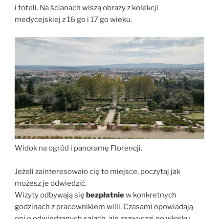
i foteli. Na ścianach wiszą obrazy z kolekcji
medycejskiej z 16 go i 17 go wieku.
Widok na ogród i panoramę Florencji.
Jeżeli zainteresowało cię to miejsce, poczytaj jak
możesz je odwiedzić.
Wizyty odbywają się
bezpłatnie
w konkretnych
godzinach z pracownikiem willi. Czasami opowiadają
oni o odwiedzanych salach, ale zazwyczaj po włosku.