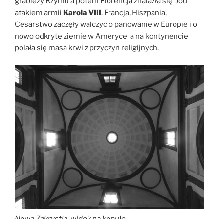
grabieży Rzymu a potem Florencja znalazła się pod
atakiem armii
Karola VIII
. Francja, Hiszpania,
Cesarstwo zaczęły walczyć o panowanie w Europie i o
nowo odkryte ziemie w Ameryce a na kontynencie
polała się masa krwi z przyczyn religijnych.
Nowa Zakrystia, widok na kopułę