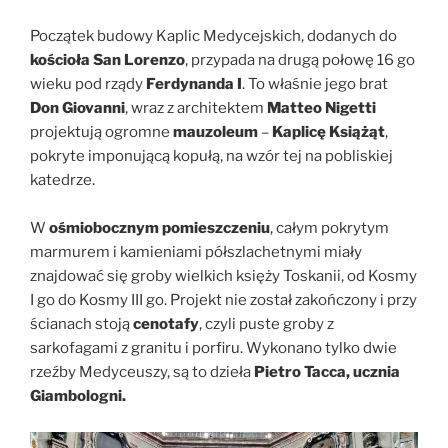
Początek budowy Kaplic Medycejskich, dodanych do
kościoła San Lorenzo
, przypada na drugą połowę 16 go
wieku pod rządy
Ferdynanda I
. To właśnie jego brat
Don Giovanni
, wraz z architektem
Matteo Nigetti
projektują ogromne
mauzoleum
–
Kaplicę Książąt
,
pokryte imponującą kopułą, na wzór tej na pobliskiej
katedrze.
W
ośmiobocznym pomieszczeniu
, całym pokrytym
marmurem i kamieniami półszlachetnymi miały
znajdować się groby wielkich księży Toskanii, od Kosmy
I go do Kosmy III go. Projekt nie został zakończony i przy
ścianach stoją
cenotafy
, czyli puste groby z
sarkofagami z granitu i porfiru. Wykonano tylko dwie
rzeźby Medyceuszy, są to dzieła
Pietro Tacca, ucznia
Giambologni.