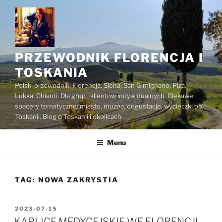
Przejdź
do
treści
PRZEWODNIK FLORENCJA I
TOSKANIA
Polski przewodnik: Florencja, Siena, San Gimignano, Piza,
Lukka, Chianti. Dla grup i klientów indywidualnych. Ciekawe
spacery tematyczne: miasto, muzea, degustacje, wycieczki po
Toskanii. Blog o Toskanii i okolicach.
Menu
TAG:
NOWA ZAKRYSTIA
OPUBLIKOWANE
2023-07-15
W
KAPLICE MEDYCEJSKIE WE FLORENCJI