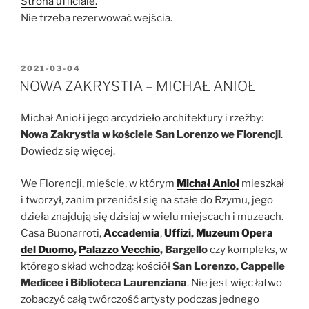
Strona ufficiale.
Nie trzeba rezerwować wejścia.
OPUBLIKOWANE
2021-03-04
W
NOWA ZAKRYSTIA – MICHAŁ ANIOŁ
Michał Anioł i jego arcydzieło architektury i rzeźby:
Nowa Zakrystia w kościele San Lorenzo we Florencji
.
Dowiedz się więcej.
We Florencji, mieście, w którym
Michał Anioł
mieszkał
i tworzył, zanim przeniósł się na stałe do Rzymu, jego
dzieła znajdują się dzisiaj w wielu miejscach i muzeach.
Casa Buonarroti,
Accademia
,
Uffizi
,
Muzeum Opera
del Duomo
,
Palazzo Vecchio
, Bargello
czy kompleks, w
którego skład wchodzą: kościół
San Lorenzo, Cappelle
Medicee i Biblioteca Laurenziana
. Nie jest więc łatwo
zobaczyć całą twórczość artysty podczas jednego