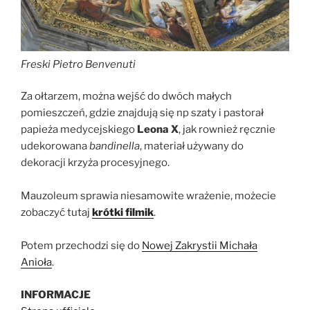
Freski Pietro Benvenuti
Za ołtarzem, można wejść do dwóch małych
pomieszczeń, gdzie znajdują się np szaty i pastorał
papieża medycejskiego
Leona X
, jak rownież ręcznie
udekorowana
bandinella
, materiał używany do
dekoracji krzyża procesyjnego.
Mauzoleum sprawia niesamowite wrażenie, możecie
zobaczyć tutaj
krótki filmik
.
Potem przechodzi się do
Nowej Zakrystii Michała
Anioła
.
INFORMACJE