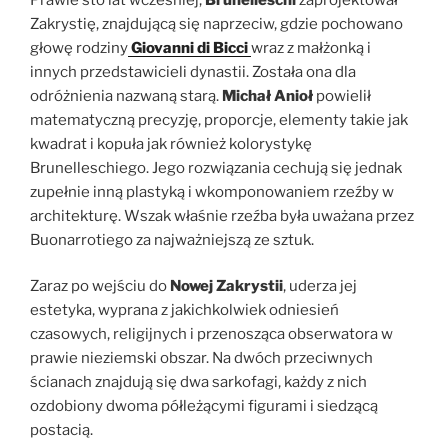
Zakrystię, znajdującą się naprzeciw, gdzie pochowano
głowę rodziny
Giovanni di Bicci
wraz z małżonką i
innych przedstawicieli dynastii. Została ona dla
odróżnienia nazwaną starą.
Michał Anioł
powielił
matematyczną precyzję, proporcje, elementy takie jak
kwadrat i kopuła jak również kolorystykę
Brunelleschiego. Jego rozwiązania cechują się jednak
zupełnie inną plastyką i wkomponowaniem rzeźby w
architekturę. Wszak właśnie rzeźba była uważana przez
Buonarrotiego za najważniejszą ze sztuk.
Zaraz po wejściu do
Nowej Zakrystii
, uderza jej
estetyka, wyprana z jakichkolwiek odniesień
czasowych, religijnych i przenosząca obserwatora w
prawie nieziemski obszar. Na dwóch przeciwnych
ścianach znajdują się dwa sarkofagi, każdy z nich
ozdobiony dwoma półleżącymi figurami i siedzącą
postacią.