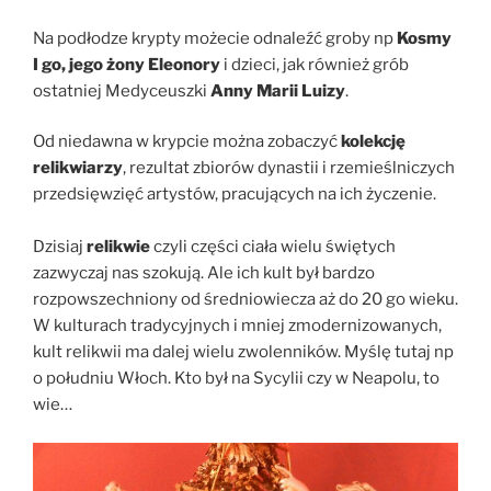
Na podłodze krypty możecie odnaleźć groby np
Kosmy
I go, jego żony Eleonory
i dzieci, jak również grób
ostatniej Medyceuszki
Anny Marii Luizy
.
Od niedawna w krypcie można zobaczyć
kolekcję
relikwiarzy
, rezultat zbiorów dynastii i rzemieślniczych
przedsięwzięć artystów, pracujących na ich życzenie.
Dzisiaj
relikwie
czyli części ciała wielu świętych
zazwyczaj nas szokują. Ale ich kult był bardzo
rozpowszechniony od średniowiecza aż do 20 go wieku.
W kulturach tradycyjnych i mniej zmodernizowanych,
kult relikwii ma dalej wielu zwolenników. Myślę tutaj np
o południu Włoch. Kto był na Sycylii czy w Neapolu, to
wie…