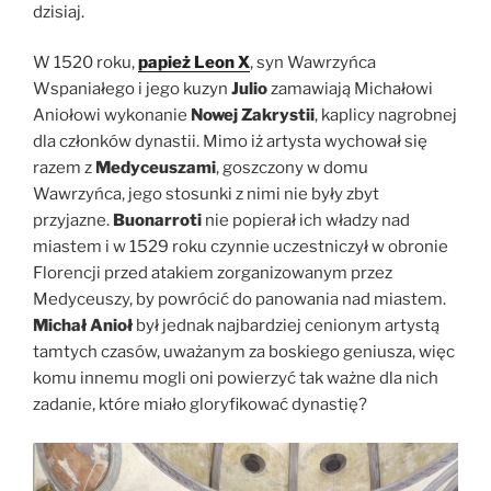
dzisiaj.
W 1520 roku,
papież Leon X
, syn Wawrzyńca
Wspaniałego i jego kuzyn
Julio
zamawiają Michałowi
Aniołowi wykonanie
Nowej Zakrystii
, kaplicy nagrobnej
dla członków dynastii. Mimo iż artysta wychował się
razem z
Medyceuszami
, goszczony w domu
Wawrzyńca, jego stosunki z nimi nie były zbyt
przyjazne.
Buonarroti
nie popierał ich władzy nad
miastem i w 1529 roku czynnie uczestniczył w obronie
Florencji przed atakiem zorganizowanym przez
Medyceuszy, by powrócić do panowania nad miastem.
Michał Anioł
był jednak najbardziej cenionym artystą
tamtych czasów, uważanym za boskiego geniusza, więc
komu innemu mogli oni powierzyć tak ważne dla nich
zadanie, które miało gloryfikować dynastię?