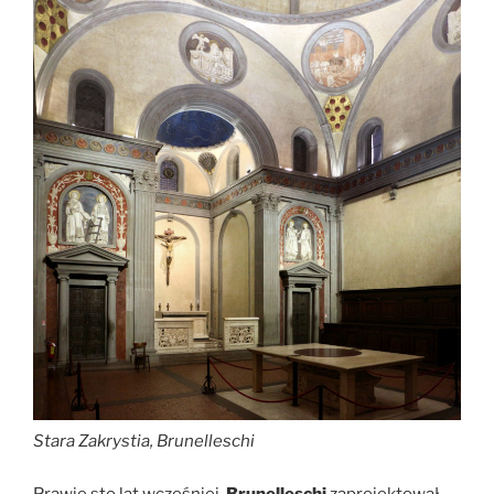
Stara Zakrystia, Brunelleschi
Prawie sto lat wcześniej,
Brunelleschi
zaprojektował