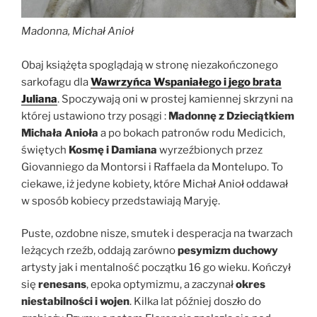
Madonna, Michał Anioł
Obaj książęta spoglądają w stronę niezakończonego
sarkofagu dla
Wawrzyńca Wspaniałego i jego brata
Juliana
. Spoczywają oni w prostej kamiennej skrzyni na
której ustawiono trzy posągi :
Madonnę z Dzieciątkiem
Michała Anioła
a po bokach patronów rodu Medicich,
świętych
Kosmę i Damiana
wyrzeźbionych przez
Giovanniego da Montorsi i Raffaela da Montelupo. To
ciekawe, iż jedyne kobiety, które Michał Anioł oddawał
w sposób kobiecy przedstawiają Maryję.
Puste, ozdobne nisze, smutek i desperacja na twarzach
leżących rzeźb, oddają zarówno
pesymizm duchowy
artysty jak i mentalność początku 16 go wieku. Kończył
się
renesans
, epoka optymizmu, a zaczynał
okres
niestabilności i wojen
. Kilka lat później doszło do