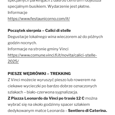
specjalnych parkingach z dala od centrum i dojeżdża
specjalnym busikiem. Wydarzenie jest płatne.
Informacje
https://www.festaunicorno.com/it/
Początek sierpnia – Calici di stelle
Degustacje lokalnego wina wieczorem aż do późnych
godzin nocnych.
Informacje na stronie gminy Vinci
https://www.comune.vinci.fi.it/novita/calici-stelle-
2025/
PIESZE WĘDRÓWKI – TREKKING
Z Vinci możecie wyruszyć pieszo lub rowerem na
ciekawe wycieczki po bardzo dobrze oznaczonych
szlakach – biało-czerwona sygnalizacja.
Z Piazza Leonardo da Vinci po trasie 12 C
można
wybrać się na około godzinny spacer szlakiem
dedykowanym matce Leonarda –
Sentiero di Caterina.