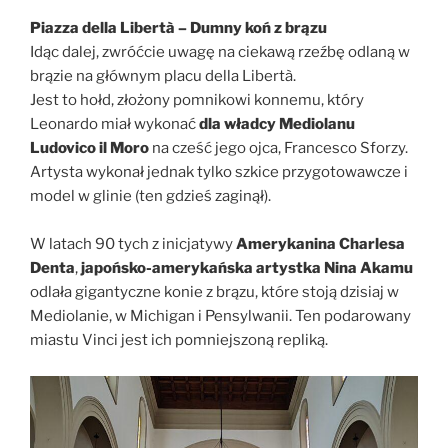
Piazza della Libertà – Dumny koń z brązu
Idąc dalej, zwróćcie uwagę na ciekawą rzeźbę odlaną w
brązie na głównym placu della Libertà.
Jest to hołd, złożony pomnikowi konnemu, który
Leonardo miał wykonać
dla władcy Mediolanu
Ludovico il Moro
na cześć jego ojca, Francesco Sforzy.
Artysta wykonał jednak tylko szkice przygotowawcze i
model w glinie (ten gdzieś zaginął).
W latach 90 tych z inicjatywy
Amerykanina Charlesa
Denta
,
japońsko-amerykańska artystka Nina Akamu
odlała gigantyczne konie z brązu, które stoją dzisiaj w
Mediolanie, w Michigan i Pensylwanii. Ten podarowany
miastu Vinci jest ich pomniejszoną repliką.