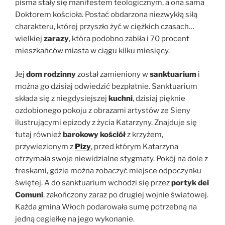
pisma stały się manifestem teologicznym, a ona sama
Doktorem kościoła. Postać obdarzona niezwykłą siłą
charakteru, której przyszło żyć w ciężkich czasach…
wielkiej
zarazy
, która podobno zabiła i 70 procent
mieszkańców miasta w ciągu kilku miesięcy.
Jej
dom rodzinny
został zamieniony w
sanktuarium
i
można go dzisiaj odwiedzić bezpłatnie. Sanktuarium
składa się z niegdysiejszej
kuchni
, dzisiaj pięknie
ozdobionego pokoju z obrazami artystów ze Sieny
ilustrującymi epizody z życia Katarzyny. Znajduje się
tutaj również
barokowy kościół
z krzyżem,
przywiezionym z
Pizy
, przed którym Katarzyna
otrzymała swoje niewidzialne stygmaty. Pokój na dole z
freskami, gdzie można zobaczyć miejsce odpoczynku
świętej. A do sanktuarium wchodzi się przez
portyk dei
Comuni
, zakończony zaraz po drugiej wojnie światowej.
Każda gmina Włoch podarowała sumę potrzebną na
jedną cegiełkę na jego wykonanie.