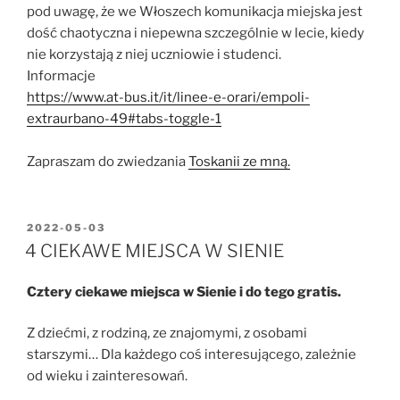
pod uwagę, że we Włoszech komunikacja miejska jest
dość chaotyczna i niepewna szczególnie w lecie, kiedy
nie korzystają z niej uczniowie i studenci.
Informacje
https://www.at-bus.it/it/linee-e-orari/empoli-
extraurbano-49#tabs-toggle-1
Zapraszam do zwiedzania
Toskanii ze mną.
OPUBLIKOWANE
2022-05-03
W
4 CIEKAWE MIEJSCA W SIENIE
Cztery ciekawe miejsca w Sienie i do tego gratis.
Z dziećmi, z rodziną, ze znajomymi, z osobami
starszymi… Dla każdego coś interesującego, zależnie
od wieku i zainteresowań.