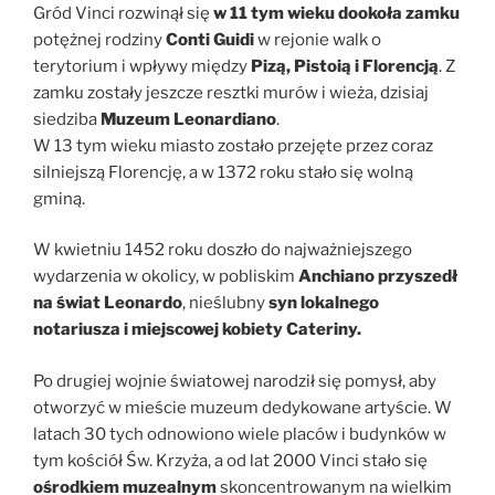
Gród Vinci rozwinął się
w 11 tym wieku dookoła zamku
potężnej rodziny
Conti Guidi
w rejonie walk o
terytorium i wpływy między
Pizą, Pistoią i Florencją
. Z
zamku zostały jeszcze resztki murów i wieża, dzisiaj
siedziba
Muzeum Leonardiano
.
W 13 tym wieku miasto zostało przejęte przez coraz
silniejszą Florencję, a w 1372 roku stało się wolną
gminą.
W kwietniu 1452 roku doszło do najważniejszego
wydarzenia w okolicy, w pobliskim
Anchiano przyszedł
na świat Leonardo
, nieślubny
syn lokalnego
notariusza
i miejscowej kobiety Cateriny.
Po drugiej wojnie światowej narodził się pomysł, aby
otworzyć w mieście muzeum dedykowane artyście. W
latach 30 tych odnowiono wiele placów i budynków w
tym kościół Św. Krzyża, a od lat 2000 Vinci stało się
ośrodkiem muzealnym
skoncentrowanym na wielkim