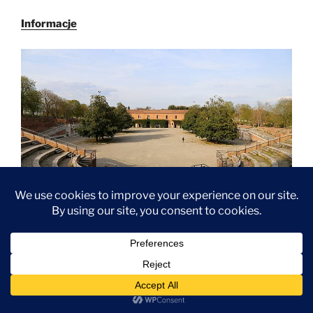
Informacje
Amfiteatr w fortecy
FORTECA MEDYCEJSKA
Być może iż zaparkujecie właśnie przy fortecy lub
dojedziecie do miasta z tej strony. Forteca jest