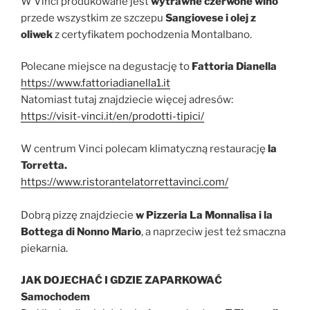
W Vinci produkowane jest
wytrawne czerwone wino
przede wszystkim ze szczepu
Sangiovese i olej z
oliwek
z certyfikatem pochodzenia Montalbano.
Polecane miejsce na degustację to
Fattoria Dianella
https://www.fattoriadianella1.it
Natomiast tutaj znajdziecie więcej adresów:
https://visit-vinci.it/en/prodotti-tipici/
W centrum Vinci polecam klimatyczną restaurację
la
Torretta.
https://www.ristorantelatorrettavinci.com/
Dobrą pizzę znajdziecie
w Pizzeria La Monnalisa i la
Bottega di Nonno Mario
, a naprzeciw jest też smaczna
piekarnia.
JAK DOJECHAĆ I GDZIE ZAPARKOWAĆ
Samochodem