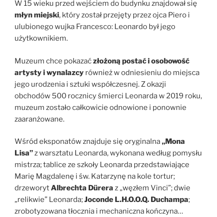
W 15 wieku przed wejściem do budynku znajdował się
młyn miejski
, który został przejęty przez ojca Piero i
ulubionego wujka Francesco: Leonardo był jego
użytkownikiem.
Muzeum chce pokazać
złożoną postać i osobowość
artysty i wynalazcy
również w odniesieniu do miejsca
jego urodzenia i sztuki współczesnej. Z okazji
obchodów 500 rocznicy śmierci Leonarda w 2019 roku,
muzeum zostało całkowicie odnowione i ponownie
zaaranżowane.
Wśród eksponatów znajduje się oryginalna
„Mona
Lisa”
z warsztatu Leonarda, wykonana według pomysłu
mistrza; tablice ze szkoły Leonarda przedstawiające
Marię Magdalenę i św. Katarzynę na kole tortur;
drzeworyt
Albrechta Dürera
z „węzłem Vinci”; dwie
„relikwie” Leonarda;
Joconde L.H.O.O.Q. Duchampa
;
zrobotyzowana tłocznia i mechaniczna kończyna…