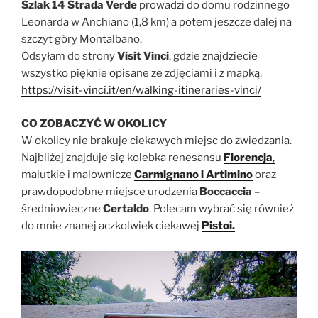
Szlak 14 Strada Verde
prowadzi do domu rodzinnego
Leonarda w Anchiano (1,8 km) a potem jeszcze dalej na
szczyt góry Montalbano.
Odsyłam do strony
Visit Vinci
, gdzie znajdziecie
wszystko pięknie opisane ze zdjęciami i z mapką.
https://visit-vinci.it/en/walking-itineraries-vinci/
CO ZOBACZYĆ W OKOLICY
W okolicy nie brakuje ciekawych miejsc do zwiedzania.
Najbliżej znajduje się kolebka renesansu
Florencja
,
malutkie i malownicze
Carmignano i Artimino
oraz
prawdopodobne miejsce urodzenia
Boccaccia
–
średniowieczne
Certaldo
. Polecam wybrać się również
do mnie znanej aczkolwiek ciekawej
Pistoi.