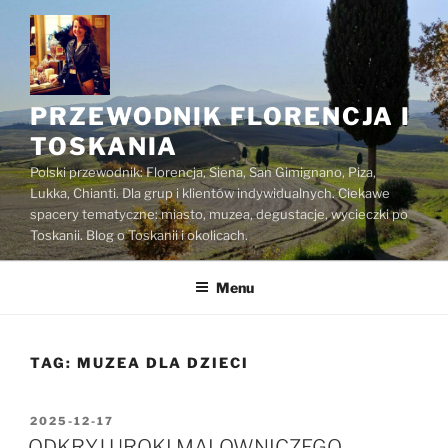
Przejdź
do
treści
PRZEWODNIK FLORENCJA I
TOSKANIA
Polski przewodnik: Florencja, Siena, San Gimignano, Piza,
Lukka, Chianti. Dla grup i klientów indywidualnych. Ciekawe
spacery tematyczne: miasto, muzea, degustacje, wycieczki po
Toskanii. Blog o Toskanii i okolicach.
Menu
TAG:
MUZEA DLA DZIECI
OPUBLIKOWANE
2025-12-17
W
ODKRYJ UROKI MALOWNICZEGO