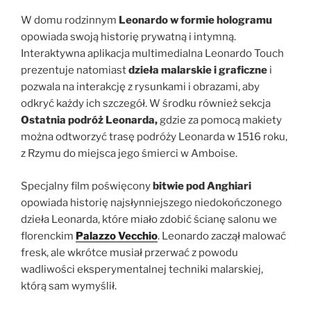
W domu rodzinnym
Leonardo w formie hologramu
opowiada swoją historię prywatną i intymną.
Interaktywna aplikacja multimedialna Leonardo Touch
prezentuje natomiast
dzieła malarskie i graficzne
i
pozwala na interakcję z rysunkami i obrazami, aby
odkryć każdy ich szczegół. W środku również sekcja
Ostatnia podróż Leonarda,
gdzie za pomocą makiety
można odtworzyć trasę podróży Leonarda w 1516 roku,
z Rzymu do miejsca jego śmierci w Amboise.
Specjalny film poświęcony
bitwie pod Anghiari
opowiada historię najsłynniejszego niedokończonego
dzieła Leonarda, które miało zdobić ścianę salonu we
florenckim
Palazzo Vecchio
. Leonardo zaczął malować
fresk, ale wkrótce musiał przerwać z powodu
wadliwości eksperymentalnej techniki malarskiej,
którą sam wymyślił.