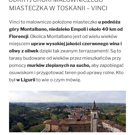
MIASTECZKA W TOSKANII – VINCI
Vinci to malowniczo położone miasteczko
u podnóża
góry Montalbano, niedaleko Empoli i około 40 km od
Florencji
. Okolica Montalbano jest od wielu wieków
miejscem
upraw wysokiej jakości czerwonego wina i
oliwy z oliwek
dzięki tak zwanym
terrazzamenti
. Są to
tarasy budowane od wieków przez mieszkańców przy
pomocy
murków zlepianych na sucho,
aby zapobiegać
osuwiskom i przygotować teren pod uprawy rolne. Kto
był
w Ligurii
to wie o czym mówię.