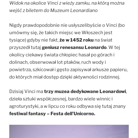
Widok na okolice Vinci z wieży zamku, na którą można
wejść z biletem do Muzeum Leonardiano
Nigdy prawdopodobnie nie usłyszelibyście o Vinci (bo
umówmy się, że takich miejsc we Włoszech jest
tysiące) gdyby nie fakt,
że w 1452 roku
na świat
przyszedł tutaj
geniusz renesansu Leonardo
. W tej
okolicy ciekawy świata chłopiec hasał po górach i
dolinach, obserwował lot ptaków, ruch wody i
powietrza, szkicował i gęsto zapisywał arkusze papieru,
do których miał dostęp dzięki aktywności rodzinnej.
Dzisiaj Vinci ma
trzy muzea dedykowane Leonardowi
,
dzieła sztuki współczesnej, bardzo wiele winnic i
agroturystyki, a w lipcu co roku odbywa się tutaj znany
festiwal fantasy – Festa dell’Unicorno.