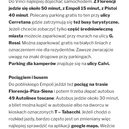
Do Vinci najlepiej dojechać samochodem.
Z Florencji
jedzie się około 50 minut, z Empoli 15 minut, z Pistoi
40 minut
. Polecany parking gratis to ten przy
ulicy
Cerretana
gdzie zatrzymują się
też busy turystyczne.
Jeżeli chcecie zobaczyć tylko
część średniowieczną
miasta
możecie zaparkować przy murach na ulicy
G.
Rossi
. Można zaparkować gratis na białych liniach z
oznaczeniem nie dla rezydentów. Zawsze zwracajcie
uwagę na znaki drogowe przy parkingach.
Parking dla kamperów
znajduje się na
ulicy Calvi.
Pociągiem i busem
Do pobliskiego Empoli jeździ też
pociąg na trasie
Florencja-Piza-Siena
i potem trzeba złapać autobus
49 Autolinee toscane
. Autobus jedzie około 30 minut,
a bilet można kupić w autobusie albo na dworcu w
kioskach oznaczonych
T – Tabacchi
. Jeżeli chodzi o
rozkład jazdy, bardzo często jest on zmieniany więc
najlepiej sprawdzić na aplikacji
google maps.
Weźcie