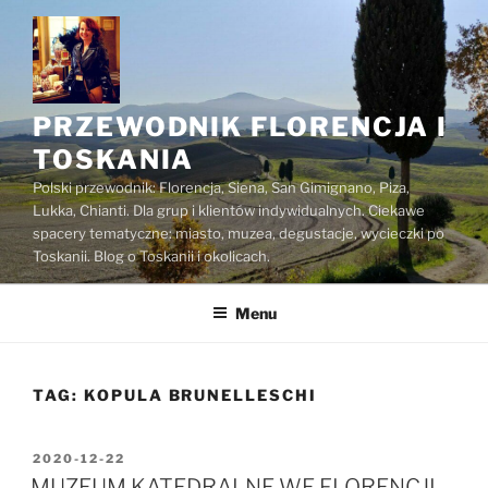
Przejdź
do
treści
PRZEWODNIK FLORENCJA I
TOSKANIA
Polski przewodnik: Florencja, Siena, San Gimignano, Piza,
Lukka, Chianti. Dla grup i klientów indywidualnych. Ciekawe
spacery tematyczne: miasto, muzea, degustacje, wycieczki po
Toskanii. Blog o Toskanii i okolicach.
Menu
TAG:
KOPULA BRUNELLESCHI
OPUBLIKOWANE
2020-12-22
W
MUZEUM KATEDRALNE WE FLORENCJI