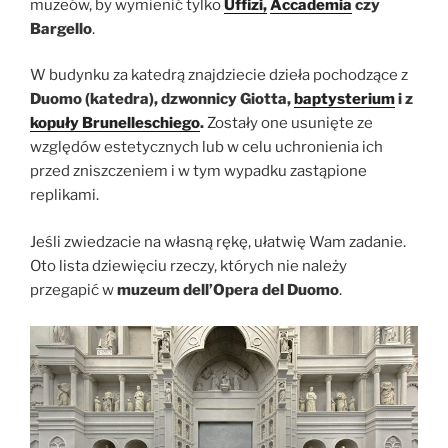
muzeów, by wymienić tylko
Uffizi,
Accademia
czy
Bargello
.
W budynku za katedrą znajdziecie dzieła pochodzące z
Duomo (katedra), dzwonnicy Giotta,
baptysterium
i z
kopuły Brunelleschiego
.
Zostały one usunięte ze
względów estetycznych lub w celu uchronienia ich
przed zniszczeniem i w tym wypadku zastąpione
replikami.
Jeśli zwiedzacie na własną rękę, ułatwię Wam zadanie.
Oto lista dziewięciu rzeczy, których nie należy
przegapić w
muzeum dell’Opera del Duomo
.