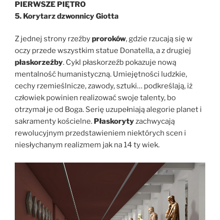
PIERWSZE PIĘTRO
5. Korytarz dzwonnicy Giotta
Z jednej strony rzeźby
proroków
, gdzie rzucają się w
oczy przede wszystkim statue Donatella, a z drugiej
płaskorzeźby
. Cykl płaskorzeźb pokazuje nową
mentalność humanistyczną. Umiejętności ludzkie,
cechy rzemieślnicze, zawody, sztuki… podkreślają, iż
człowiek powinien realizować swoje talenty, bo
otrzymał je od Boga. Serię uzupełniają alegorie planet i
sakramenty kościelne.
Płaskoryty
zachwycają
rewolucyjnym przedstawieniem niektórych scen i
niesłychanym realizmem jak na 14 ty wiek.