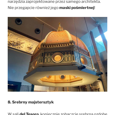
narzędzia zaprojektowane przez samego architekta.
Nie przegapcie również jego
maski pośmiertnej
!
8. Srebrny majstersztyk
W sali
del Tesoro
, koniecznie zobaczcie srebrną ozdobę