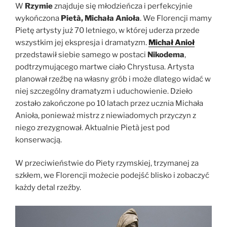
W
Rzymie
znajduje się młodzieńcza i perfekcyjnie
wykończona
Pietà, Michała Anioła
. We Florencji mamy
Pietę artysty już 70 letniego, w której uderza przede
wszystkim jej ekspresja i dramatyzm.
Michał Anioł
przedstawił siebie samego w postaci
Nikodema
,
podtrzymującego martwe ciało Chrystusa. Artysta
planował rzeźbę na własny grób i może dlatego widać w
niej szczególny dramatyzm i uduchowienie. Dzieło
zostało zakończone po 10 latach przez ucznia Michała
Anioła, ponieważ mistrz z niewiadomych przyczyn z
niego zrezygnował. Aktualnie Pietà jest pod
konserwacją.
W przeciwieństwie do Piety rzymskiej, trzymanej za
szkłem, we Florencji możecie podejść blisko i zobaczyć
każdy detal rzeźby.