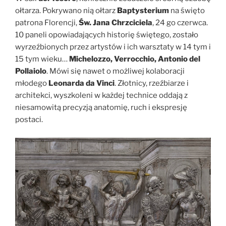
ołtarza. Pokrywano nią ołtarz
Baptysterium
na święto
patrona Florencji,
Św. Jana Chrzciciela
, 24 go czerwca.
10 paneli opowiadających historię świętego, zostało
wyrzeźbionych przez artystów i ich warsztaty w 14 tym i
15 tym wieku…
Michelozzo, Verrocchio, Antonio del
Pollaiolo
. Mówi się nawet o możliwej kolaboracji
młodego
Leonarda da Vinci
. Złotnicy, rzeźbiarze i
architekci, wyszkoleni w każdej technice oddają z
niesamowitą precyzją anatomię, ruch i ekspresję
postaci.