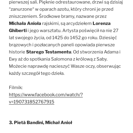
pierwszej sali. Pięknie odrestaurowane, drzwi są dzisiaj
“zanurzone“ w oparach azotu, który chroni je przed
zniszczeniem. Środkowe bramy, nazwane przez
Michała Anioła
rajskimi, są arcydziełem
Lorenza
Ghiberti
i jego warsztatu. Artysta poświęcił na nie 27
lat swojego życia, od 1425 do 1452 go roku. Dziesięć
brązowych i pozłacanych paneli opowiada pierwsze
historie
Starego Testamentu
. Od stworzenia Adama i
Ewy aż do spotkania Salomona z królową z Saby.
Możecie naprawdę nacieszyć Wasze oczy, obserwując
każdy szczegół tego dzieła.
Filmik:
https://www.facebook.com/watch/?
v=190731852767915
3. Pietà Bandini, Michał Anioł