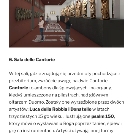
6. Sala delle Cantorie
W tej sali, gdzie znajdują się przedmioty pochodzące z
prezbiterium, zwróćcie uwagę na dwie Cantorie.
Cantorie
to ambony dla śpiewających i na organy,
kiedyś umieszczone na pilastrach, nad głównym
ołtarzem Duomo. Zostały one wyrzeźbione przez dwóch
artystów:
Luca della Robbia i Donatello
w latach
trzydziestych 15 go wieku. Ilustrują one
psalm 150
,
który mówi o wysławianiu Boga poprzez taniec, śpiew i
grę na instrumentach. Artyści używają innej formy