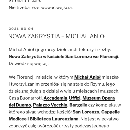
Strona ufficiale.
Nie trzeba rezerwować wejścia.
OPUBLIKOWANE
2021-03-04
W
NOWA ZAKRYSTIA – MICHAŁ ANIOŁ
Michał Anioł i jego arcydzieło architektury i rzeźby:
Nowa Zakrystia w kościele San Lorenzo we Florencji
.
Dowiedz się więcej.
We Florencji, mieście, w którym
Michał Anioł
mieszkał
i tworzył, zanim przeniósł się na stałe do Rzymu, jego
dzieła znajdują się dzisiaj w wielu miejscach i muzeach.
Casa Buonarroti,
Accademia
,
Uffizi
,
Muzeum Opera
del Duomo
,
Palazzo Vecchio
, Bargello
czy kompleks, w
którego skład wchodzą: kościół
San Lorenzo, Cappelle
Medicee i Biblioteca Laurenziana
. Nie jest więc łatwo
zobaczyć całą twórczość artysty podczas jednego