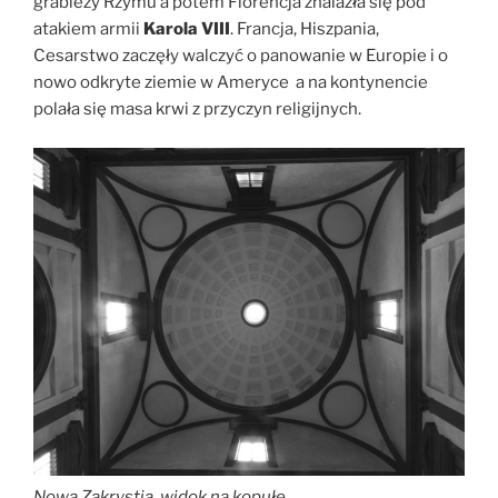
grabieży Rzymu a potem Florencja znalazła się pod
atakiem armii
Karola VIII
. Francja, Hiszpania,
Cesarstwo zaczęły walczyć o panowanie w Europie i o
nowo odkryte ziemie w Ameryce a na kontynencie
polała się masa krwi z przyczyn religijnych.
Nowa Zakrystia, widok na kopułę