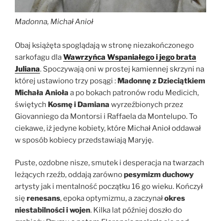
Madonna, Michał Anioł
Obaj książęta spoglądają w stronę niezakończonego
sarkofagu dla
Wawrzyńca Wspaniałego i jego brata
Juliana
. Spoczywają oni w prostej kamiennej skrzyni na
której ustawiono trzy posągi :
Madonnę z Dzieciątkiem
Michała Anioła
a po bokach patronów rodu Medicich,
świętych
Kosmę i Damiana
wyrzeźbionych przez
Giovanniego da Montorsi i Raffaela da Montelupo. To
ciekawe, iż jedyne kobiety, które Michał Anioł oddawał
w sposób kobiecy przedstawiają Maryję.
Puste, ozdobne nisze, smutek i desperacja na twarzach
leżących rzeźb, oddają zarówno
pesymizm duchowy
artysty jak i mentalność początku 16 go wieku. Kończył
się
renesans
, epoka optymizmu, a zaczynał
okres
niestabilności i wojen
. Kilka lat później doszło do