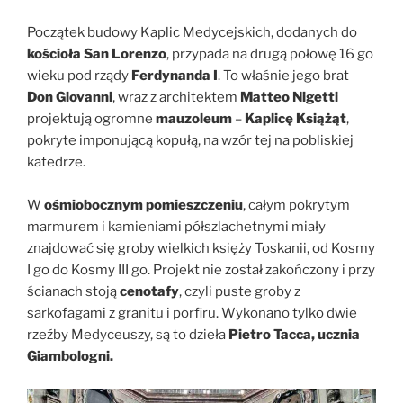
Początek budowy Kaplic Medycejskich, dodanych do
kościoła San Lorenzo
, przypada na drugą połowę 16 go
wieku pod rządy
Ferdynanda I
. To właśnie jego brat
Don Giovanni
, wraz z architektem
Matteo Nigetti
projektują ogromne
mauzoleum
–
Kaplicę Książąt
,
pokryte imponującą kopułą, na wzór tej na pobliskiej
katedrze.
W
ośmiobocznym pomieszczeniu
, całym pokrytym
marmurem i kamieniami półszlachetnymi miały
znajdować się groby wielkich księży Toskanii, od Kosmy
I go do Kosmy III go. Projekt nie został zakończony i przy
ścianach stoją
cenotafy
, czyli puste groby z
sarkofagami z granitu i porfiru. Wykonano tylko dwie
rzeźby Medyceuszy, są to dzieła
Pietro Tacca, ucznia
Giambologni.