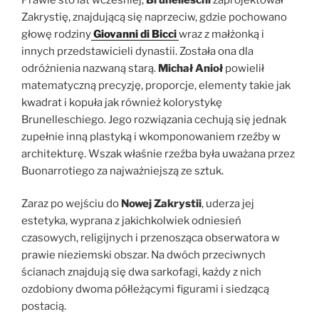
Zakrystię, znajdującą się naprzeciw, gdzie pochowano
głowę rodziny
Giovanni di Bicci
wraz z małżonką i
innych przedstawicieli dynastii. Została ona dla
odróżnienia nazwaną starą.
Michał Anioł
powielił
matematyczną precyzję, proporcje, elementy takie jak
kwadrat i kopuła jak również kolorystykę
Brunelleschiego. Jego rozwiązania cechują się jednak
zupełnie inną plastyką i wkomponowaniem rzeźby w
architekturę. Wszak właśnie rzeźba była uważana przez
Buonarrotiego za najważniejszą ze sztuk.
Zaraz po wejściu do
Nowej Zakrystii
, uderza jej
estetyka, wyprana z jakichkolwiek odniesień
czasowych, religijnych i przenosząca obserwatora w
prawie nieziemski obszar. Na dwóch przeciwnych
ścianach znajdują się dwa sarkofagi, każdy z nich
ozdobiony dwoma półleżącymi figurami i siedzącą
postacią.