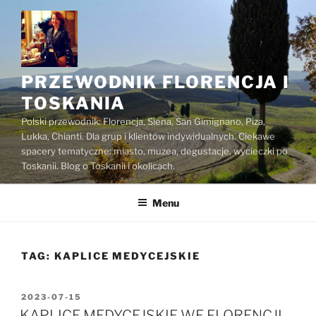
Przejdź
do
treści
PRZEWODNIK FLORENCJA I
TOSKANIA
Polski przewodnik: Florencja, Siena, San Gimignano, Piza,
Lukka, Chianti. Dla grup i klientów indywidualnych. Ciekawe
spacery tematyczne: miasto, muzea, degustacje, wycieczki po
Toskanii. Blog o Toskanii i okolicach.
Menu
TAG:
KAPLICE MEDYCEJSKIE
OPUBLIKOWANE
2023-07-15
W
KAPLICE MEDYCEJSKIE WE FLORENCJI