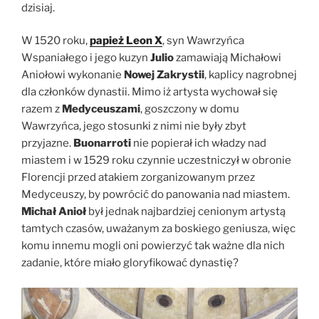
dzisiaj.
W 1520 roku,
papież Leon X
, syn Wawrzyńca
Wspaniałego i jego kuzyn
Julio
zamawiają Michałowi
Aniołowi wykonanie
Nowej Zakrystii
, kaplicy nagrobnej
dla członków dynastii. Mimo iż artysta wychował się
razem z
Medyceuszami
, goszczony w domu
Wawrzyńca, jego stosunki z nimi nie były zbyt
przyjazne.
Buonarroti
nie popierał ich władzy nad
miastem i w 1529 roku czynnie uczestniczył w obronie
Florencji przed atakiem zorganizowanym przez
Medyceuszy, by powrócić do panowania nad miastem.
Michał Anioł
był jednak najbardziej cenionym artystą
tamtych czasów, uważanym za boskiego geniusza, więc
komu innemu mogli oni powierzyć tak ważne dla nich
zadanie, które miało gloryfikować dynastię?