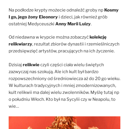
Na podłodze krypty możecie odnaleźć groby np
Kosmy
I go, jego żony Eleonory
i dzieci, jak również grób
ostatniej Medyceuszki
Anny Marii Luizy
.
Od niedawna w krypcie można zobaczyć
kolekcję
relikwiarzy
, rezultat zbiorów dynastii i rzemieślniczych
przedsięwzięć artystów, pracujących na ich życzenie.
Dzisiaj
relikwie
czyli części ciała wielu świętych
zazwyczaj nas szokują. Ale ich kult był bardzo
rozpowszechniony od średniowiecza aż do 20 go wieku.
W kulturach tradycyjnych i mniej zmodernizowanych,
kult relikwii ma dalej wielu zwolenników. Myślę tutaj np
o południu Włoch. Kto był na Sycylii czy w Neapolu, to
wie…