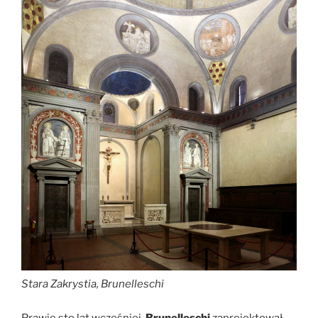
Stara Zakrystia, Brunelleschi
Prawie sto lat wcześniej,
Brunelleschi
zaprojektował