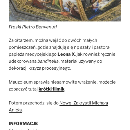
Freski Pietro Benvenuti
Za ołtarzem, można wejść do dwóch małych
pomieszczeń, gdzie znajdują się np szaty i pastorał
papieża medycejskiego
Leona X
, jak rownież ręcznie
udekorowana
bandinella
, materiał używany do
dekoracji krzyża procesyjnego.
Mauzoleum sprawia niesamowite wrażenie, możecie
zobaczyć tutaj
krótki filmik
.
Potem przechodzi się do
Nowej Zakrystii Michała
Anioła
.
INFORMACJE