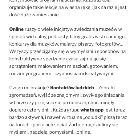
kontynuować program nauczania. Każda szkoła
organizuje takie lekcje na własna rękę i jak na razie jest
dość duże zamieszanie…
Online
ruszyło wiele inicjatyw zwiedzania muzeów w
sposób wirtualny, podcasty, filmy gratis w streamingu,
konkursy dla muzyków, malarzy, pisarzy, fotografów…
Wszyscy prześcigamy się w wymyślaniu sposobów na
konstruktywne spędzanie czasu zajmując się
sprzątaniem, malowaniem mieszkań, gotowaniem,
rodzinnym graniem i czynnościami kreatywnymi.
Czego mi brakuje?
Kontaktów ludzkich
… Zebrań i
zgromadzeń, wyjść ze znajomymi, zwykłego śniadania
w barze czy przejścia sie po mieście, choć minęły
dopiero cztery dni… Każda grupa
whats app
jest teraz
bardzo aktywna, i nawet wirtualne „odludki” piszą teraz
na forach i portalach social. Żartujemy, dzielimy się
myślami, nadzieją, pomysłami…online.