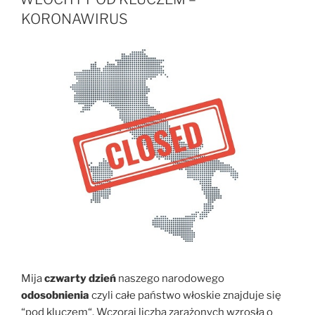
KORONAWIRUS
Mija
czwarty dzień
naszego narodowego
odosobnienia
czyli całe państwo włoskie znajduje się
“pod kluczem“. Wczoraj liczba zarażonych wzrosła o