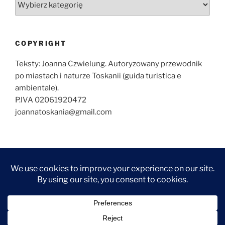
COPYRIGHT
Teksty: Joanna Czwielung. Autoryzowany przewodnik
po miastach i naturze Toskanii (guida turistica e
ambientale).
P.IVA 02061920472
joannatoskania@gmail.com
O
ZWIEDZANIE
ZWIEDZANIE
WYCIECZKI
KONTAKT
NAJCZĘŚCIEJ
MNIE
FLORENCJI
TOSKANII
ZADAWANE
FOTOGRAF
ARTYKUŁY
ARTYKUŁY
PYTANIA
WE
–
–
FLORENCJI
FLORENCJA
TOSKANIA