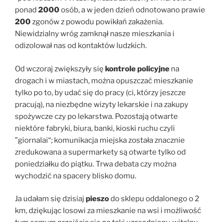
ponad
2000
osób, a w jeden dzień odnotowano prawie
200
zgonów z powodu powikłań zakażenia.
Niewidzialny wróg zamknął nasze mieszkania i
odizolował nas od kontaktów ludzkich.
Od wczoraj zwiększyły się
kontrole policyjne
na
drogach i w miastach, można opuszczać mieszkanie
tylko po to, by udać się do pracy (ci, którzy jeszcze
pracują), na niezbędne wizyty lekarskie i na zakupy
spożywcze czy po lekarstwa. Pozostają otwarte
niektóre fabryki, biura, banki, kioski ruchu czyli
”giornalai“; komunikacja miejska została znacznie
zredukowana a supermarkety są otwarte tylko od
poniedziałku do piątku. Trwa debata czy można
wychodzić na spacery blisko domu.
Ja udałam się dzisiaj
pieszo
do sklepu oddalonego o 2
km, dziękując losowi za mieszkanie na wsi i możliwość