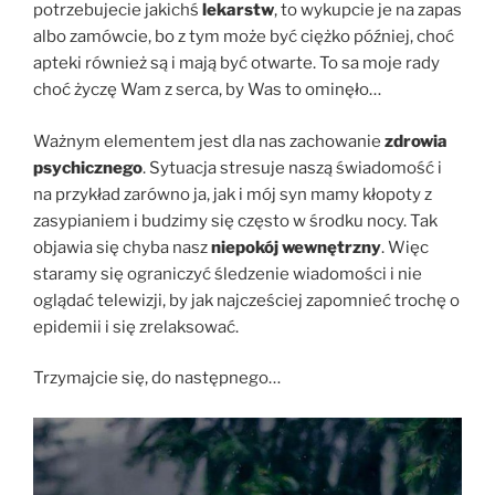
potrzebujecie jakichś
lekarstw
, to wykupcie je na zapas
albo zamówcie, bo z tym może być ciężko później, choć
apteki również są i mają być otwarte. To sa moje rady
choć życzę Wam z serca, by Was to ominęło…
Ważnym elementem jest dla nas zachowanie
zdrowia
psychicznego
. Sytuacja stresuje naszą świadomość i
na przykład zarówno ja, jak i mój syn mamy kłopoty z
zasypianiem i budzimy się często w środku nocy. Tak
objawia się chyba nasz
niepokój wewnętrzny
. Więc
staramy się ograniczyć śledzenie wiadomości i nie
oglądać telewizji, by jak najcześciej zapomnieć trochę o
epidemii i się zrelaksować.
Trzymajcie się, do następnego…