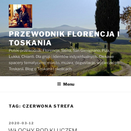
Przejdź
do
treści
PRZEWODNIK FLORENCJA I
TOSKANIA
Polski przewodnik: Florencja, Siena, San Gimignano, Piza,
Lukka, Chianti. Dla grup i klientów indywidualnych. Ciekawe
spacery tematyczne: miasto, muzea, degustacje, wycieczki po
Toskanii. Blog o Toskanii i okolicach.
Menu
TAG:
CZERWONA STREFA
OPUBLIKOWANE
2020-03-12
W
WŁOCHY POD KLUCZEM –