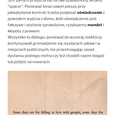
tym samym przejścia się na taki uzasadniony, witalny
“spacer”. Ponieważ teraz nawet pieszo, przy
jakiejkolwiek kontroli, trzeba podpisać
oświadczenie
z
powodem wyjścia z domu. Jeśli oświadczenie jest
fałszywe i zostanie sprawdzone, ryzykujemy
mandat
i
kłopoty z prawem.
Wszystko to dlatego, ponieważ do wczoraj, niektórzy
kontynuowali gromadzenie się na placach zabaw i w
miejscach publicznych, nie przestrzegając zasad
dystansu jednego metra czy też chodzili razem biegać
lub jeździć na rowerach.