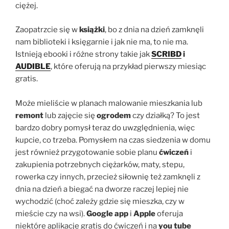
ciężej.
Zaopatrzcie się w
książki
, bo z dnia na dzień zamknęli
nam biblioteki i księgarnie i jak nie ma, to nie ma.
Istnieją ebooki i różne strony takie jak
SCRIBD
i
AUDIBLE
, które oferują na przykład pierwszy miesiąc
gratis.
Może mieliście w planach malowanie mieszkania lub
remont
lub zajęcie się
ogrodem
czy działką? To jest
bardzo dobry pomysł teraz do uwzględnienia, więc
kupcie, co trzeba. Pomysłem na czas siedzenia w domu
jest również przygotowanie sobie planu
ćwiczeń
i
zakupienia potrzebnych ciężarków, maty, stepu,
rowerka czy innych, przecież siłownię też zamknęli z
dnia na dzień a biegać na dworze raczej lepiej nie
wychodzić (choć zależy gdzie się mieszka, czy w
mieście czy na wsi).
Google app
i
Apple
oferuja
niektóre aplikacje gratis do ćwiczeń i na
you tube