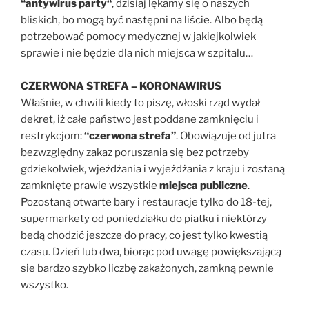
“antywirus party“
, dzisiaj lękamy się o naszych
bliskich, bo mogą być następni na liście. Albo będą
potrzebować pomocy medycznej w jakiejkolwiek
sprawie i nie będzie dla nich miejsca w szpitalu…
CZERWONA STREFA – KORONAWIRUS
Właśnie, w chwili kiedy to piszę, włoski rząd wydał
dekret, iż całe państwo jest poddane zamknięciu i
restrykcjom:
“czerwona strefa”
. Obowiązuje od jutra
bezwzględny zakaz poruszania się bez potrzeby
gdziekolwiek, wjeżdżania i wyjeżdżania z kraju i zostaną
zamknięte prawie wszystkie
miejsca publiczne
.
Pozostaną otwarte bary i restauracje tylko do 18-tej,
supermarkety od poniedziałku do piatku i niektórzy
bedą chodzić jeszcze do pracy, co jest tylko kwestią
czasu. Dzień lub dwa, biorąc pod uwagę powiększającą
sie bardzo szybko liczbę zakażonych, zamkną pewnie
wszystko.