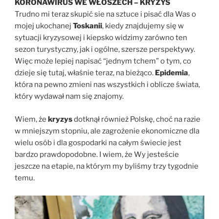
KORONAWIRUS WE WŁOSZECH – KRYZYS
Trudno mi teraz skupić sie na sztuce i pisać dla Was o
mojej ukochanej
Toskanii
, kiedy znajdujemy się w
sytuacji kryzysowej i kiepsko widzimy zarówno ten
sezon turystyczny, jak i ogólne, szersze perspektywy.
Więc może lepiej napisać “jednym tchem” o tym, co
dzieje się tutaj, właśnie teraz, na bieżąco.
Epidemia
,
która na pewno zmieni nas wszystkich i oblicze świata,
który wydawał nam się znajomy.
Wiem, że
kryzys
dotknął również Polskę, choć na razie
w mniejszym stopniu, ale zagrożenie ekonomiczne dla
wielu osób i dla gospodarki na całym świecie jest
bardzo prawdopodobne. I wiem, że Wy jesteście
jeszcze na etapie, na którym my byliśmy trzy tygodnie
temu.