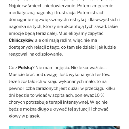
Najpierw śmiech, niedowierzanie. Potem zmęczenie
mediatyczną nagonką i frustracja. Potem strach i
domaganie się zwiększonych restrykcji dla wszystkich i
nagonka na tych, którzy nie akceptują tych zasad. Jakie
emocje będą teraz dalej. Musielibyśmy zapytać
Chińczyków
, ale oni mają reżim, więc nie ma
dostępnych relacji z tego, co tam sie działo i jak ludzie
reagowali na odizolowanie.
Co z
Polską
? Nie mam pojęcia. Nie lekceważcie…
Musicie brać pod uwagę ilość wykonanych testów.
Jeżeli zostało ich w kraju wykonanych mało, to na
pewno liczba zarażonych jest duża i w przeciągu kilku
dni będzie to widać w szpitalach, ponieważ 10 %
chorych potrzebuje terapii intensywnej. Więc nie
będzie można długo ukrywać tej sytuacji i chować
głowy w piasek.