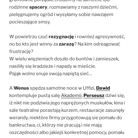
rodzinne
spacery
, rozmawiamy z naszymi dziećmi,
pielęgnujemy ogród i wysyłamy sobie nawzajem
pocieszające smsy.
W powietrzu czuć
rezygnację
i rownież agresywność,
no bo kto jest winny za
zarazę
? Na kim odreagować
frustrację?
W wielu więzieniach doszło do buntów i zamieszek,
nasiliły się kradzieże i napady w mieście.
Pająk wolno snuje swoją napiętą sieć…
A
Wenus
spędza samotne noce w Uffizi,
Dawid
kontempluje pustą salę
Akademii
,
Perseusz
dziwi się,
iż nikt nie podziwia jego naprężonych muskułów, kina i
sale teatralne porastają kurzem, restauracje zasunęły
werandy, niektóre firmy przygotowują sie pomału do
bankructwa, ci, którzy nie pracują i nie mają
oszczędności albo jakiejś konkretnej pomocy, pomału