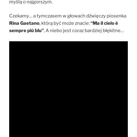
myślą o najgorszym.
Czekamy… a tymczasem w głowach dźwięczy piosenka
Rina Gaetano
, którą być może znacie:
“Ma il cielo è
sempre più blu”
, A niebo jest coraz bardziej błękitne…