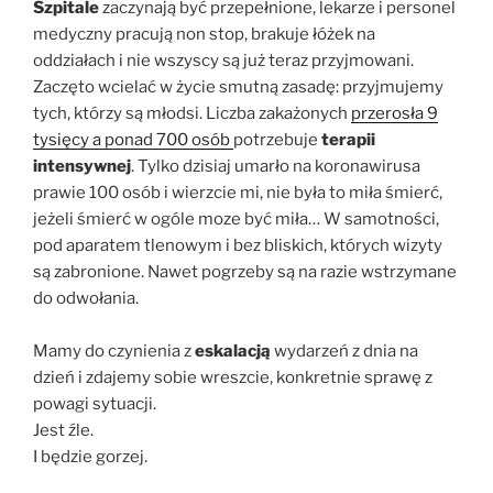
Szpitale
zaczynają być przepełnione, lekarze i personel
medyczny pracują non stop, brakuje łóżek na
oddziałach i nie wszyscy są już teraz przyjmowani.
Zaczęto wcielać w życie smutną zasadę: przyjmujemy
tych, którzy są młodsi. Liczba zakażonych
przerosła 9
tysięcy a ponad 700 osób
potrzebuje
terapii
intensywnej
. Tylko dzisiaj umarło na koronawirusa
prawie 100 osób i wierzcie mi, nie była to miła śmierć,
jeżeli śmierć w ogóle moze być miła… W samotności,
pod aparatem tlenowym i bez bliskich, których wizyty
są zabronione. Nawet pogrzeby są na razie wstrzymane
do odwołania.
Mamy do czynienia z
eskalacją
wydarzeń z dnia na
dzień i zdajemy sobie wreszcie, konkretnie sprawę z
powagi sytuacji.
Jest źle.
I będzie gorzej.