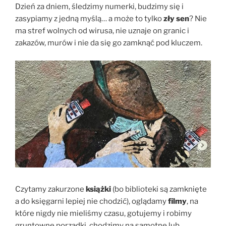
Dzień za dniem, śledzimy numerki, budzimy się i
zasypiamy z jedną myślą… a może to tylko
zły sen
? Nie
ma stref wolnych od wirusa, nie uznaje on granic i
zakazów, murów i nie da się go zamknąć pod kluczem.
Czytamy zakurzone
książki
(bo biblioteki są zamknięte
a do księgarni lepiej nie chodzić), oglądamy
filmy
, na
które nigdy nie mieliśmy czasu, gotujemy i robimy
gruntowne porządki, chodzimy na samotne lub