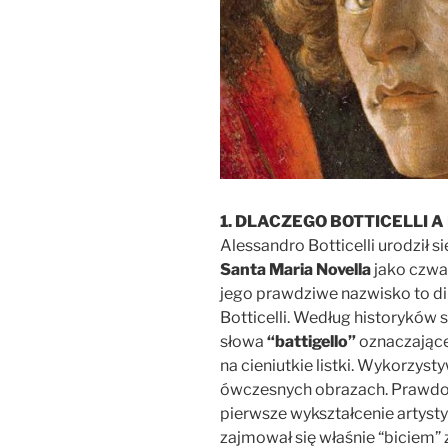
1. DLACZEGO BOTTICELLI A 
Alessandro Botticelli urodził s
Santa Maria Novella
jako czwar
jego prawdziwe nazwisko to d
Botticelli. Według historyków 
słowa
“battigello”
oznaczające
na cieniutkie listki. Wykorzyst
ówczesnych obrazach. Prawdo
pierwsze wykształcenie artyst
zajmował się właśnie “biciem” z