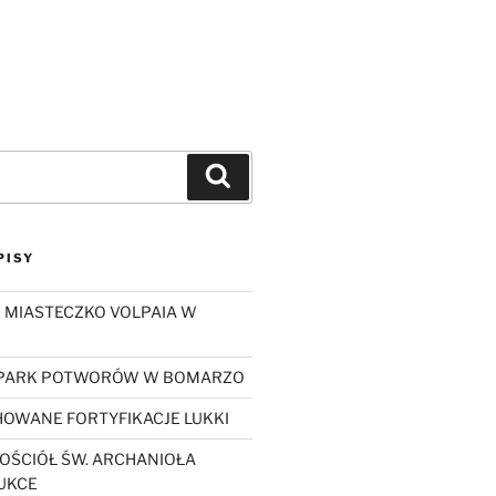
Szukaj
PISY
 MIASTECZKO VOLPAIA W
 PARK POTWORÓW W BOMARZO
OWANE FORTYFIKACJE LUKKI
OŚCIÓŁ ŚW. ARCHANIOŁA
UKCE