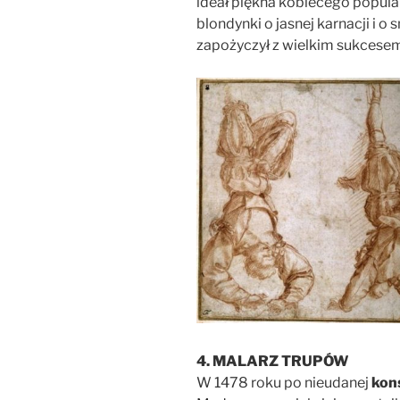
ideał piękna kobiecego popular
blondynki o jasnej karnacji i 
zapożyczył z wielkim sukcese
4. MALARZ TRUPÓW
W 1478 roku po nieudanej
kons