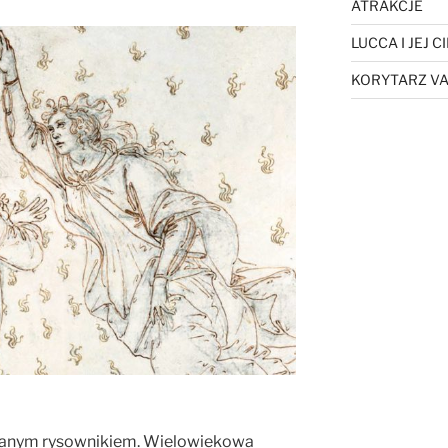
ATRAKCJE
LUCCA I JEJ 
KORYTARZ VA
towanym rysownikiem. Wielowiekowa