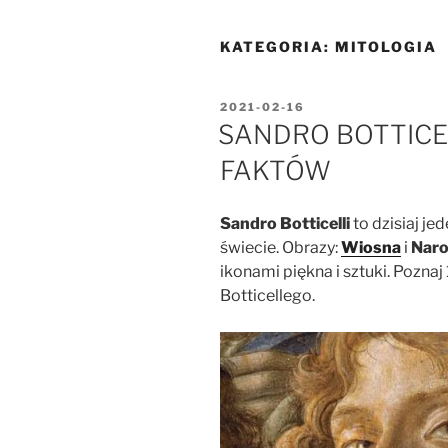
KATEGORIA:
MITOLOGIA
OPUBLIKOWANE
2021-02-16
W
SANDRO BOTTICEL
FAKTÓW
Sandro Botticelli
to dzisiaj je
świecie. Obrazy:
Wiosna
i
Naro
ikonami piękna i sztuki. Poznaj
Botticellego.