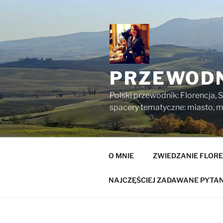
Przejdź
do
treści
PRZEWODN
Polski przewodnik: Florencja, S
spacery tematyczne: miasto, mu
O MNIE
ZWIEDZANIE FLORE
NAJCZĘŚCIEJ ZADAWANE PYTAN