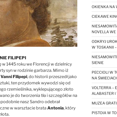
OKIENKA NA 
CIEKAWE KIN
NIESAMOWITA
NOVELLA WE 
ODKRYJ URO
W TOSKANII –
NIESAMOWIT
NIE FILIPEPI
SIENIE
ię w 1445 roku we Florencji w dzielnicy
ty syn w rodzinie garbarza. Mimo iż
PECCIOLI W T
i
Vanni Filipepi
, do historii przeszedł jako
NA ŚMIECIAC
sztuki, ten przydomek wywodzi się od
VOLTERRA – 
go rzemieślnika, wyklepującego złoto
ALABASTER I
ywano je do tworzenia tła i szczegółów na
podobnie nasz Sandro odebrał
MUZEA GRATI
yczne w warsztacie brata
Antonia
, który
PISTOIA W TO
łota.