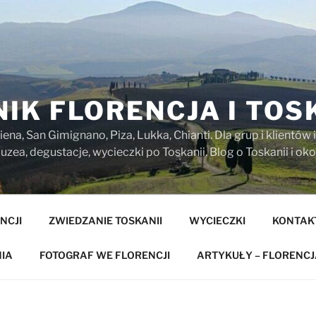
IK FLORENCJA I TOS
iena, San Gimignano, Piza, Lukka, Chianti. Dla grup i klientó
zea, degustacje, wycieczki po Toskanii. Blog o Toskanii i oko
NCJI
ZWIEDZANIE TOSKANII
WYCIECZKI
KONTAK
IA
FOTOGRAF WE FLORENCJI
ARTYKUŁY – FLORENCJ