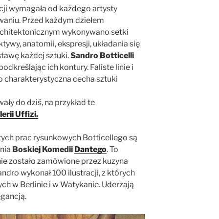
ncji wymagała od każdego artysty
owaniu. Przed każdym dziełem
architektonicznym wykonywano setki
ywy, anatomii, ekspresji, układania się
stawę każdej sztuki.
Sandro Botticelli
podkreślając ich kontury. Faliste linie i
o charakterystyczna cecha sztuki
wały do dziś, na przykład te
lerii Uffizi.
tych prac rysunkowych Botticellego są
ania
Boskiej Komedii
Dantego
. To
ie zostało zamówione przez kuzyna
ndro wykonał 100 ilustracji, z których
h w Berlinie i w Watykanie. Uderzają
egancją.