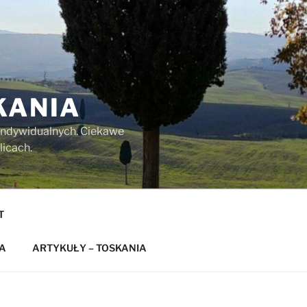
KANIA
w indywidualnych. Ciekawe
licach.
T
A
ARTYKUŁY – TOSKANIA