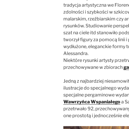
tradycja artystyczna we Flore
zdolności i szybkości w szkic
malarskim, rzeźbiarskim czy 
rysunków. Studiowanie perspekt
szat na ciele itd stanowiło pod
tworzył figury za pomocą linii i 
wydłużone, eleganckie formy t
Alessandra.
Niektóre rysunki artysty przetr
przechowywane w zbiorach
ga
Jedną z najbardziej niesamowi
ilustracje do specjalnego wyd
specjalne pergaminowe wydan
Wawrzyńca Wspaniałego
a Sa
przetrwało 92, przechowywanyc
one prostotą i jednocześnie el