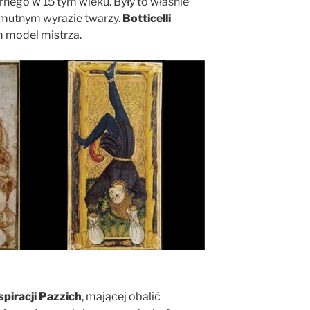
nego w 15 tym wieku. Były to właśnie
o smutnym wyrazie twarzy.
Botticelli
m model mistrza.
piracji Pazzich
, mającej obalić