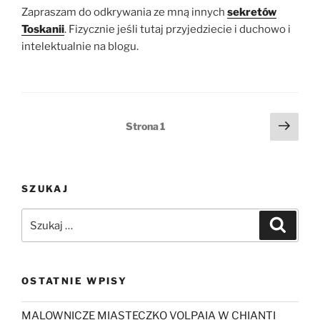
Zapraszam do odkrywania ze mną innych
sekretów
Toskanii
. Fizycznie jeśli tutaj przyjedziecie i duchowo i
intelektualnie na blogu.
Stronicowanie
Nast
Strona
1
stro
wpisów
SZUKAJ
Szukaj:
Szukaj
OSTATNIE WPISY
MALOWNICZE MIASTECZKO VOLPAIA W CHIANTI