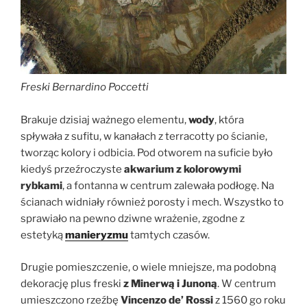
Freski Bernardino Poccetti
Brakuje dzisiaj ważnego elementu,
wody
, która
spływała z sufitu, w kanałach z terracotty po ścianie,
tworząc kolory i odbicia. Pod otworem na suficie było
kiedyś przeźroczyste
akwarium z kolorowymi
rybkami
, a fontanna w centrum zalewała podłogę. Na
ścianach widniały również porosty i mech. Wszystko to
sprawiało na pewno dziwne wrażenie, zgodne z
estetyką
manieryzmu
tamtych czasów.
Drugie pomieszczenie, o wiele mniejsze, ma podobną
dekorację plus freski
z Minerwą i Junoną
. W centrum
umieszczono rzeźbę
Vincenzo de’ Rossi
z 1560 go roku