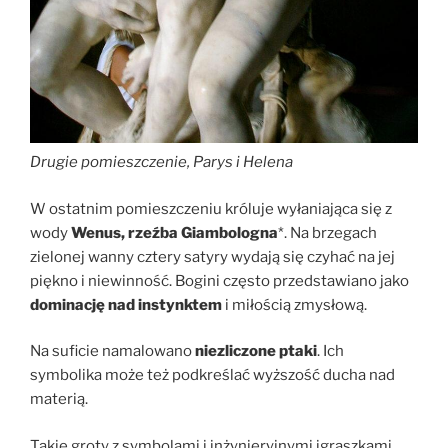
Drugie pomieszczenie, Parys i Helena
W ostatnim pomieszczeniu króluje wyłaniająca się z
wody
Wenus, rzeźba Giambologna
*. Na brzegach
zielonej wanny cztery satyry wydają się czyhać na jej
piękno i niewinność. Bogini często przedstawiano jako
dominację nad instynktem
i miłością zmysłową.
Na suficie namalowano
niezliczone ptaki
. Ich
symbolika może też podkreślać wyższość ducha nad
materią.
Takie groty z symbolami i inżynieryjnymi igraszkami