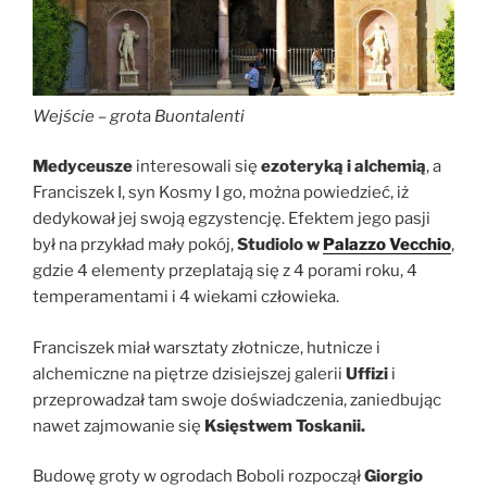
Wejście – grot
a
Buontalenti
Medyceusze
interesowali się
ezoteryką i alchemią
, a
Franciszek I, syn Kosmy I go, można powiedzieć, iż
dedykował jej swoją egzystencję. Efektem jego pasji
był na przykład mały pokój,
Studiolo w
Palazzo Vecchio
,
gdzie 4 elementy przeplatają się z 4 porami roku, 4
temperamentami i 4 wiekami człowieka.
Franciszek miał warsztaty złotnicze, hutnicze i
alchemiczne na piętrze dzisiejszej galerii
Uffizi
i
przeprowadzał tam swoje doświadczenia, zaniedbując
nawet zajmowanie się
Księstwem Toskanii.
Budowę groty w ogrodach Boboli rozpoczął
Giorgio