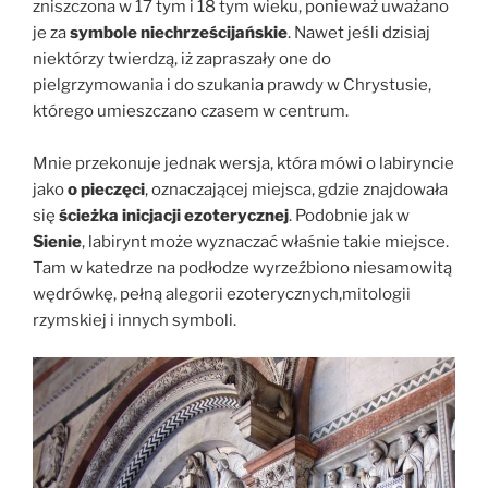
zniszczona w 17 tym i 18 tym wieku, ponieważ uważano
je za
symbole niechrześcijańskie
. Nawet jeśli dzisiaj
niektórzy twierdzą, iż zapraszały one do
pielgrzymowania i do szukania prawdy w Chrystusie,
którego umieszczano czasem w centrum.
Mnie przekonuje jednak wersja, która mówi o labiryncie
jako
o pieczęci
, oznaczającej miejsca, gdzie znajdowała
się
ścieżka inicjacji ezoterycznej
. Podobnie jak w
Sienie
, labirynt może wyznaczać właśnie takie miejsce.
Tam w katedrze na podłodze wyrzeźbiono niesamowitą
wędrówkę, pełną alegorii ezoterycznych,mitologii
rzymskiej i innych symboli.