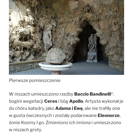
Pierwsze pomieszczenie
W niszach umieszczono rzeźby
Baccio Bandinelli
*:
bogini wegetacji
Ceres
i bóg
Apollo
. Artysta wykonał je
do chóru katedry, jako
Adama i Ewę
, ale nie trafiły one
w gusta ówczesnych i zostały podarowane
Eleonorze
,
żonie Kosmy I go. Zmieniono ich imiona i umieszczono
w niszach groty.