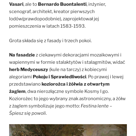
Vasari
, ale to
Bernardo Buontalenti
, inżynier,
scenograf, architekt, kreator pierwszych
lodów(prawdopodobnie), zaprojektował jej
pomieszczenia w latach 1583-1593.
Grota składa się z fasady i trzech pokoi.
Na fasadzie
z ciekawymi dekoracjami mozaikowymi i
wapiennymi w formie stalaktytów i stalagmitów, widać
herb Medyceuszy
(kule na tarczy) z kobiecymi
alegoriami
Pokoju i Sprawiedliwości
. Po prawej i lewej
przedstawiano
koziorożca i żółwia z otwartym
żaglem
, dwa nierozłączne symbole Kosmy I go.
Koziorożec to jego wybrany znak astronomiczny, a żółw
z żaglem symbolizuje jego motto:
Festina lente –
Śpiesz się powoli
.