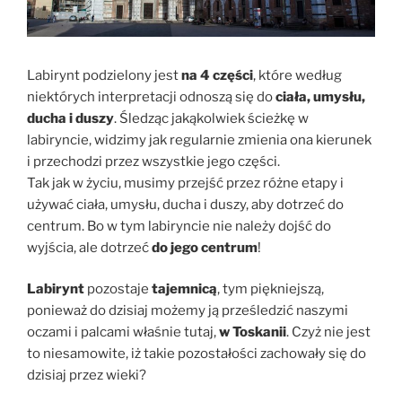
Labirynt podzielony jest
na 4 części
, które według
niektórych interpretacji odnoszą się do
ciała, umysłu,
ducha i duszy
. Śledząc jakąkolwiek ścieżkę w
labiryncie, widzimy jak regularnie zmienia ona kierunek
i przechodzi przez wszystkie jego części.
Tak jak w życiu, musimy przejść przez różne etapy i
używać ciała, umysłu, ducha i duszy, aby dotrzeć do
centrum. Bo w tym labiryncie nie należy dojść do
wyjścia, ale dotrzeć
do jego centrum
!
Labirynt
pozostaje
tajemnicą
, tym piękniejszą,
ponieważ do dzisiaj ​​możemy ją prześledzić naszymi
oczami i palcami właśnie tutaj,
w Toskanii
. Czyż nie jest
to niesamowite, iż takie pozostałości zachowały się do
dzisiaj przez wieki?