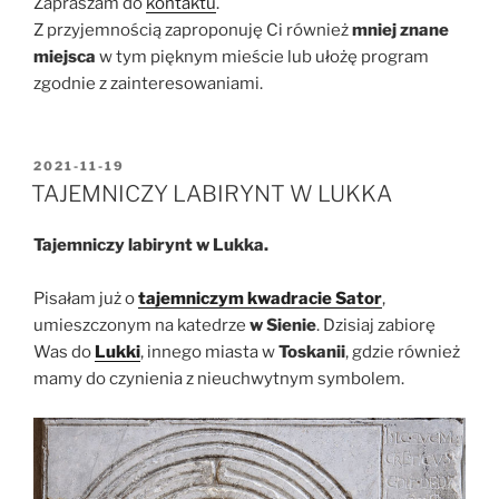
Zapraszam do
kontaktu
.
Z przyjemnością zaproponuję Ci również
mniej znane
miejsca
w tym pięknym mieście lub ułożę program
zgodnie z zainteresowaniami.
OPUBLIKOWANE
2021-11-19
W
TAJEMNICZY LABIRYNT W LUKKA
Tajemniczy labirynt w Lukka.
Pisałam już o
tajemniczym kwadracie Sator
,
umieszczonym na katedrze
w Sienie
. Dzisiaj zabiorę
Was do
Lukki
, innego miasta w
Toskanii
, gdzie również
mamy do czynienia z nieuchwytnym symbolem.