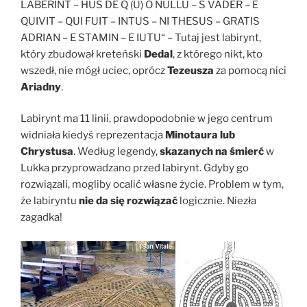
LABERINT – HUS DE Q (U) O NULLU – S VADER – E
QUIVIT – QUI FUIT – INTUS – NI THESUS – GRATIS
ADRIAN – E STAMIN – E IUTU“ – Tutaj jest labirynt,
który zbudował kreteński
Dedal
, z którego nikt, kto
wszedł, nie mógł uciec, oprócz
Tezeusza
za pomocą nici
Ariadny
.
Labirynt ma 11 linii, prawdopodobnie w jego centrum
widniała kiedyś reprezentacja
Minotaura lub
Chrystusa
. Według legendy,
skazanych na śmierć
w
Lukka przyprowadzano przed labirynt. Gdyby go
rozwiązali, mogliby ocalić własne życie. Problem w tym,
że labiryntu
nie da się rozwiązać
logicznie. Niezła
zagadka!