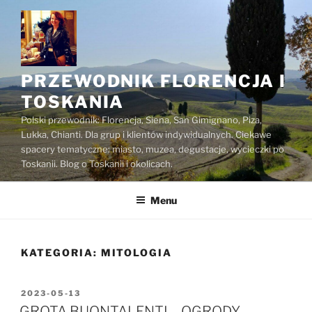
Przejdź
do
treści
PRZEWODNIK FLORENCJA I
TOSKANIA
Polski przewodnik: Florencja, Siena, San Gimignano, Piza,
Lukka, Chianti. Dla grup i klientów indywidualnych. Ciekawe
spacery tematyczne: miasto, muzea, degustacje, wycieczki po
Toskanii. Blog o Toskanii i okolicach.
Menu
KATEGORIA:
MITOLOGIA
OPUBLIKOWANE
2023-05-13
W
GROTA BUONTALENTI – OGRODY