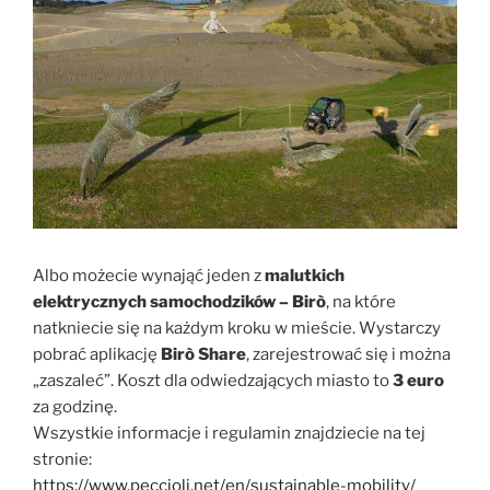
Albo możecie wynająć jeden z
malutkich
elektrycznych samochodzików – Birò
, na które
natkniecie się na każdym kroku w mieście. Wystarczy
pobrać aplikację
Birò Share
, zarejestrować się i można
„zaszaleć”. Koszt dla odwiedzających miasto to
3 euro
za godzinę.
Wszystkie informacje i regulamin znajdziecie na tej
stronie:
https://www.peccioli.net/en/sustainable-mobility/