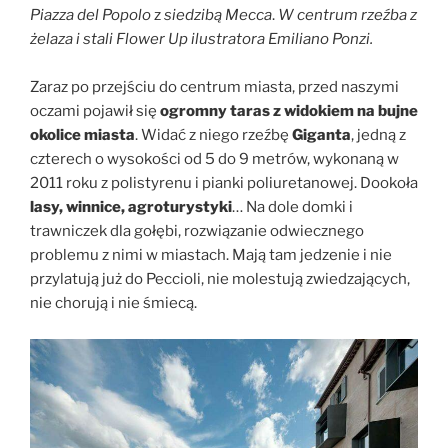
Piazza del Popolo
z
siedzibą Mecca
.
W centrum rzeźba z
żelaza i stali Flower Up ilustratora Emiliano Ponzi.
Zaraz po przejściu do centrum miasta, przed naszymi
oczami pojawił się
ogromny taras z widokiem na bujne
okolice miasta
. Widać z niego rzeźbę
Giganta
, jedną z
czterech o wysokości od 5 do 9 metrów, wykonaną w
2011 roku z polistyrenu i pianki poliuretanowej. Dookoła
lasy, winnice, agroturystyki
… Na dole domki i
trawniczek dla gołębi, rozwiązanie odwiecznego
problemu z nimi w miastach. Mają tam jedzenie i nie
przylatują już do Peccioli, nie molestują zwiedzających,
nie chorują i nie śmiecą.