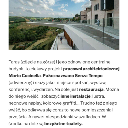
Taras (zdjęcie na górze) i jego odnowione centralne
budynki to ciekawy projekt
pracowni architektonicznej
Mario Cucinella
.
Pałac nazwano Senza Tempo
(odwieczny) i służy jako miejsce spotkań, wystaw,
konferencji, wydarzeń. Na dole jest
restauracja
. Można
do niego wejść i zobaczyć
inne instalacje
: lustra,
neonowe napisy, kolorowe graffiti… Trudno też z niego
wyjść, bo odkrywa się coraz to nowe pomieszczenia i
przejścia. A nawet niespodzianki w szufladach. W
środku na dole są
bezpłatne toalety.