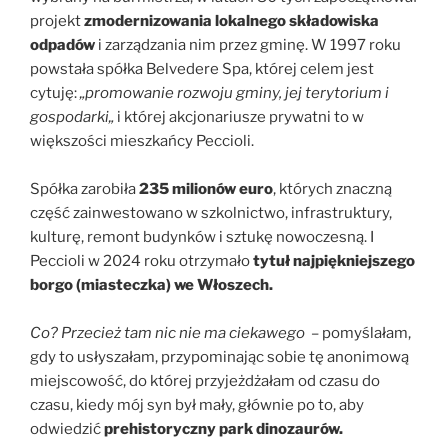
projekt
zmodernizowania lokalnego składowiska
odpadów
i zarządzania nim przez gminę. W 1997 roku
powstała spółka Belvedere Spa, której celem jest
cytuję:
„promowanie rozwoju gminy, jej terytorium i
gospodarki„
i której akcjonariusze prywatni to w
większości mieszkańcy Peccioli.
Spółka zarobiła
235 milionów euro
, których znaczną
część zainwestowano w szkolnictwo, infrastruktury,
kulturę, remont budynków i sztukę nowoczesną. I
Peccioli w 2024 roku otrzymało
tytuł najpiękniejszego
borgo (miasteczka) we Włoszech.
Co? Przecież tam nic nie ma ciekawego
– pomyślałam,
gdy to usłyszałam, przypominając sobie tę anonimową
miejscowość, do której przyjeżdżałam od czasu do
czasu, kiedy mój syn był mały, głównie po to, aby
odwiedzić
prehistoryczny park dinozaurów.