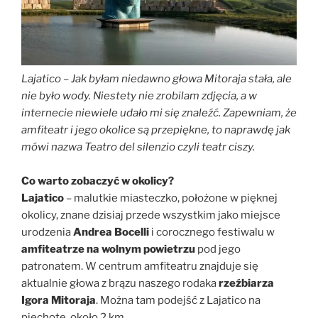
Lajatico
–
Jak byłam niedawno głowa Mitoraja stała, ale
nie było wody. Niestety nie zrobilam zdjęcia, a w
internecie niewiele udało mi się znaleźć. Zapewniam, że
amfiteatr i jego okolice są przepiękne, to naprawdę jak
mówi nazwa Teatro del silenzio czyli teatr ciszy.
Co warto zobaczyć w okolicy?
Lajatico
– malutkie miasteczko, położone w pięknej
okolicy, znane dzisiaj przede wszystkim jako miejsce
urodzenia
Andrea Bocelli
i corocznego festiwalu w
amfiteatrze na wolnym powietrzu
pod jego
patronatem. W centrum amfiteatru znajduje się
aktualnie głowa z brązu naszego rodaka
rzeźbiarza
Igora Mitoraja
. Można tam podejść z Lajatico na
piechotę, około 2 km.