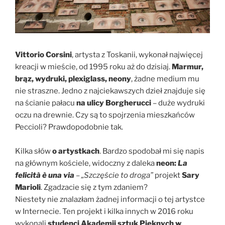
Vittorio Corsini
, artysta z Toskanii, wykonał najwięcej
kreacji w mieście, od 1995 roku aż do dzisiaj.
Marmur,
brąz, wydruki, plexiglass, neony
, żadne medium mu
nie straszne. Jedno z najciekawszych dzieł znajduje się
na ścianie pałacu
na ulicy Borgherucci
– duże wydruki
oczu na drewnie. Czy są to spojrzenia mieszkańców
Peccioli? Prawdopodobnie tak.
Kilka słów
o artystkach
. Bardzo spodobał mi się napis
na głównym kościele, widoczny z daleka
neon:
La
felicità è una via
– „Szczęście to droga”
projekt
Sary
Marioli
. Zgadzacie się z tym zdaniem?
Niestety nie znalazłam żadnej informacji o tej artystce
w Internecie. Ten projekt i kilka innych w 2016 roku
wykonali
studenci Akademii sztuk Pięknych w