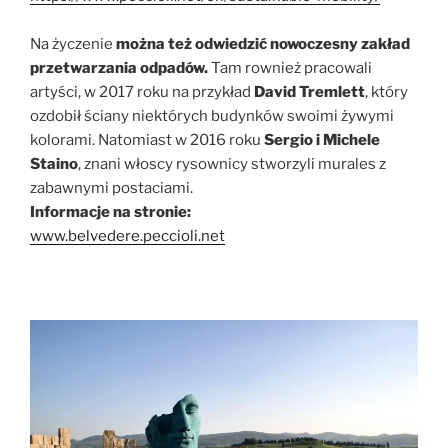
Na życzenie
można te
ż
odwiedzić nowoczesny zakład
przetwarzania odpadów.
Tam rownież pracowali
artyści, w 2017 roku na przykład
David Tremlett
, który
ozdobił ściany niektórych budynków swoimi żywymi
kolorami. Natomiast w 2016 roku
Sergio i Michele
Staino
, znani włoscy rysownicy stworzyli murales z
zabawnymi postaciami.
Informacje na stronie:
www.belvedere.peccioli.net