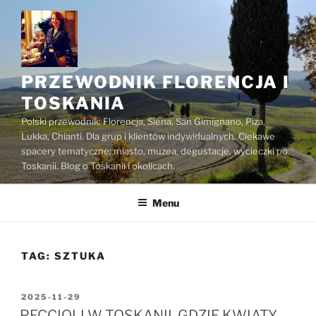
Przejdź
do
treści
PRZEWODNIK FLORENCJA I
TOSKANIA
Polski przewodnik: Florencja, Siena, San Gimignano, Piza,
Lukka, Chianti. Dla grup i klientów indywidualnych. Ciekawe
spacery tematyczne: miasto, muzea, degustacje, wycieczki po
Toskanii. Blog o Toskanii i okolicach.
Menu
TAG:
SZTUKA
OPUBLIKOWANE
2025-11-29
W
PECCIOLI W TOSKANII, GDZIE KWIATY