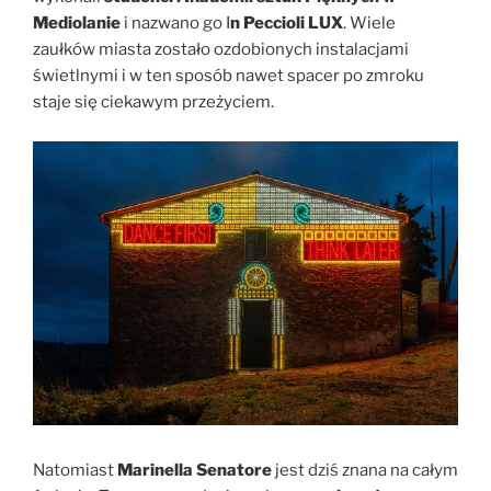
Mediolanie
i nazwano go I
n Peccioli LUX
. Wiele
zaułków miasta zostało ozdobionych instalacjami
świetlnymi i w ten sposób nawet spacer po zmroku
staje się ciekawym przeżyciem.
Natomiast
Marinella Senatore
jest dziś znana na całym