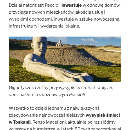
Dzisiaj natomiast Peccioli
inwestuje
w odnowę domów,
przyciąga nowych mieszkańców jakością usług i
wysokimi dochodami, inwestuje w sztukę nowoczesną,
infrastruktury i wydarzenia lokalne.
Gigantyczne rzeźby przy wysypisku śmieci, stały się
one znakiem rozpoznawczym Peccioli
Wszystko to dzięki jednemu z największych i
zdecydowanie najnowocześniejszych
wysypisk śmieci
w Toskanii.
Renzo Macelloni, aktualnie po raz siódmy
wybrany na burmistrza, w latach 80 tych zapoczątkował