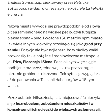
Endless Sunset zaprojektowany przez Patricka
Tuttofuoco i widać również napis na kościele La Felicità
è una via.
Nazwa miasta wywodzi się prawdopodobnie od słowa
picea
zamienionego na włoskie
pecio
, czyli tutejsza
piękna sosna – pino. Położone 150 metrów npm miasto
jak wiele innych w okolicy rozwinęło się jako
gród przy
zamku
. Pozycja nie była najlepsza, bo w okolicy walki
prowadziły takie potężne średniowieczne metropolie
jak
Piza, Florencja i Siena
. Peccioli było więc ciągle
podbijane raz przez jedne wojska raz przez drugie,
okrutnie grabione i niszczone. Tak sytuacja wyglądała
aż do panowania w Toskanii Habsburgów w 18 tym
wieku.
Przez ostatnie kilkadziesiąt lat, miejscowość mierzyła
się z
bezrobociem, zubożeniem mieszkańców i w
konsekwencji ich ucieczki do większych aglomeracji.