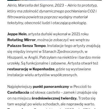
Aèrio, Marcella del Signore, 2023 – Aèrio to prototyp,
który ma zdolność dynamicznego pochłaniania CO2 i
filtrowania powietrza poprzez wydajny materiał
tekstylny, obecność ludzi i otaczającą ekologię.
Jeppe Hein
, artysta duński wykonał w 2021 roku
Rotating Mirror
, można je zobaczyć we wnętrzu
Palazzo Senza Tempo
. Instalacje tego artysty znajdują
się między innymi w Stanach Zjednoczonych, w
Hiszpanii, w Anglii. Patrzyłam na niektóre i bardzo mnie
urzekły. Są funkcjonalne i zabawne. Artysta otwarł też
restaurację w Kopenhadze
, gdzie są wystawiane
instalacje wielu artystów współczesnych.
Najpiękniejszy
punkt panoramiczny
w Peccioli to
Castellaccia
od słowa:
castello – zamek
i znajduje się
on na miejscu
średniowiecznej twierdzy.
Trzeba się
tam wspiąć po wielu schodach, ale naprawdę warto.