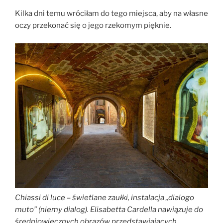
Kilka dni temu wróciłam do tego miejsca, aby na własne
oczy przekonać się o jego rzekomym pięknie.
Chiassi di luce – świetlane zaułki, instalacja „dialogo
muto” (niemy dialog). Elisabetta Cardella nawiązuje do
średniowiecznych obrazów przedstawiających