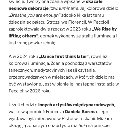
świecie. Tworzy ona zdania wpisane w
okazałe
neonowe dekoracje
, tzw.
luminarie
. Jej kolorowe dzieło
„Breathe you are enough”
zdobiło kilka lat temu
dziedziniec pałacu Strozzi we Florencji. W Peccioli
zaprojektowała dwie rzeczy: w 2023 roku
„We Rise by
lifting others”
, domek wykonany ze stali z iluminacją i
lustrzaną powierzchnią.
A w 2024 roku
„Dance first think later”
, również
kolorowa iluminacja. Zdania pochodzą z warsztatów
tanecznych, medytacyjnych i sesji czytania,
przeprowadzanych w miejscach, w których dzieło ma
być wystawione. Jest w planie jej następna instalacja w
Peccioli w 2026 roku.
Jeżeli chodzi o
innych artystów międzynarodowych
,
warto wspomnieć Francuza
Daniela Burena
. Jego
wystawa była niedawno w Pistoi w Toskanii. Miałam
okazję ją zobaczyć i cóż artysta ma
fioła
na punkcie