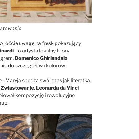
astowanie
zwróćcie uwagę na fresk pokazujący
inardi
. To artysta lokalny, który
agrem,
Domenico Ghirlandaio
i
nie do szczegółów i kolorów.
je…Maryja spędza swój czas jak literatka.
ć
Zwiastowanie, Leonarda da Vinci
opiował kompozycję i rewolucyjne
trz.