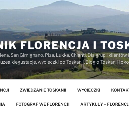
IK FLORENCJA I TOS
iena, San Gimignano, Piza, Lukka, Chianti. Dla grup i klientó
zea, degustacje, wycieczki po Toskanii. Blog o Toskanii i oko
NCJI
ZWIEDZANIE TOSKANII
WYCIECZKI
KONTAK
IA
FOTOGRAF WE FLORENCJI
ARTYKUŁY – FLORENCJ