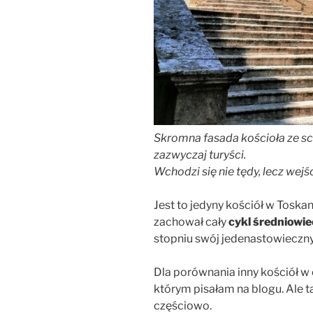
Skromna fasada kościoła ze sc
zazwyczaj turyści.
Wchodzi się nie tędy, lecz we
Jest to jedyny kościół w Toskan
zachował cały
cykl średniowi
stopniu swój jedenastowieczn
Dla porównania inny kościół w
którym pisałam na blogu. Ale t
częściowo.