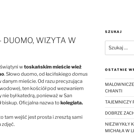
SZUKAJ
– DUOMO, WIZYTA W
Szukaj:
 świątyni w
toskańskim mieście wież
OSTATNIE W
no
. Słowo duomo, od łacińskiego
domus
 w danym mieście. Od razu precyzująca
MALOWNICZE
awodowe), ten kościół pod wezwaniem
CHIANTI
 nie był katedrą, ponieważ w San
TAJEMNICZY
 biskup. Oficjalna nazwa to
kolegiata.
DOBRZE ZACH
 tam wejść jest prosta i zresztą sami
 zdjęć.
NIEZWYKŁY K
MICHAŁA W L