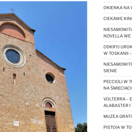
OKIENKA NA 
CIEKAWE KIN
NIESAMOWITA
NOVELLA WE 
ODKRYJ URO
W TOSKANII –
NIESAMOWIT
SIENIE
PECCIOLI W T
NA ŚMIECIAC
VOLTERRA – 
ALABASTER I
MUZEA GRATI
PISTOIA W TO