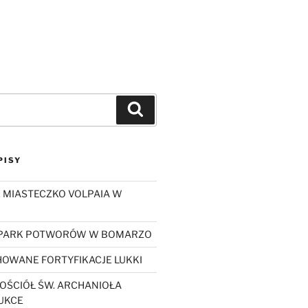
Szukaj
PISY
 MIASTECZKO VOLPAIA W
 PARK POTWORÓW W BOMARZO
OWANE FORTYFIKACJE LUKKI
OŚCIÓŁ ŚW. ARCHANIOŁA
UKCE