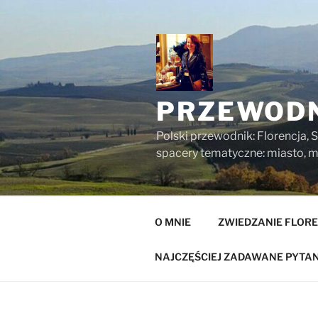
Przejdź
do
treści
PRZEWODN
Polski przewodnik: Florencja, S
spacery tematyczne: miasto, mu
O MNIE
ZWIEDZANIE FLORE
NAJCZĘŚCIEJ ZADAWANE PYTAN