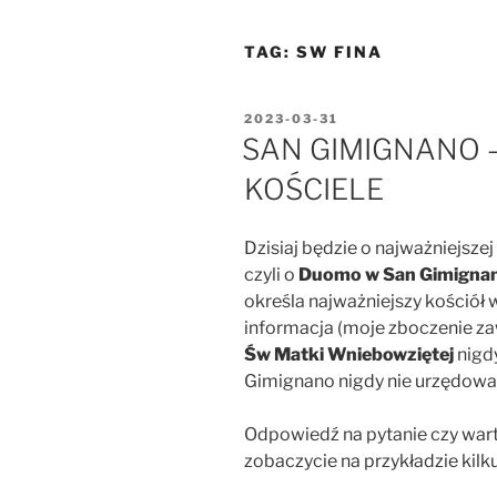
TAG:
SW FINA
OPUBLIKOWANE
2023-03-31
W
SAN GIMIGNANO 
KOŚCIELE
Dzisiaj będzie o najważniejszej
czyli o
Duomo w San Gimigna
określa najważniejszy kościół
informacja (moje zboczenie z
Św Matki Wniebowziętej
nigdy
Gimignano nigdy nie urzędował
Odpowiedź na pytanie czy warto
zobaczycie na przykładzie kilku