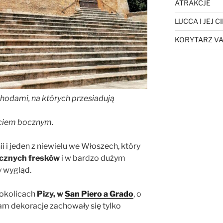
ATRAKCJE
LUCCA I JEJ 
KORYTARZ VA
hodami, na których przesiadują
jściem bocznym.
ii i jeden z niewielu we Włoszech, który
ecznych fresków
i w bardzo dużym
y wygląd.
 okolicach
Pizy, w
San Piero a Grado
, o
am dekoracje zachowały się tylko