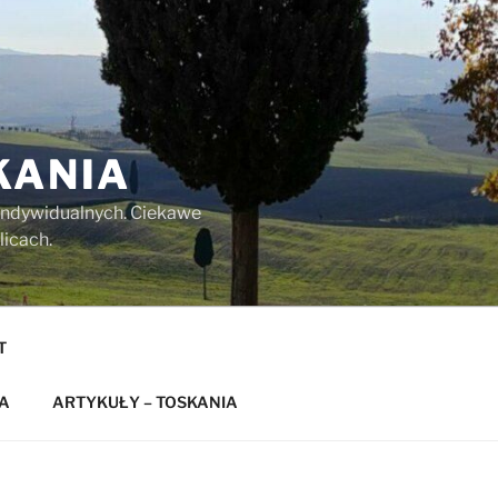
KANIA
w indywidualnych. Ciekawe
licach.
T
A
ARTYKUŁY – TOSKANIA