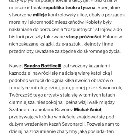
duży wpływ na podejmowane decyzje. Przez 6 lat w
mieście istniała
republika teokratyczna
. Specjalnie
stworzone
milicje
kontrolowały ulice, dbały o porządek
moralny i skromność mieszkańców. Kobiety były
nakłaniane do porzucenia “rozpustnych” strojów, a do
historii przeszły tak zwane
stosy próżności
. Palono w
nich zakazane książki, dzieła sztuki, klejnoty i inne
przedmioty, uważane za zbędne do skromnego życia.
Nawet
Sandro Botticelli
, zatrwożony kazaniami
kaznodziei nawrócił się na ścisłą wiarę katolicką i
podobno wrzucił do ognia kilka swoich obrazów o
tematyce mitologicznej, potępionej przez Savonarolę.
Twórczość tego artysty stała się w tamtych latach
ciemniejsza, niespokojna i pełna wizji walk między
Szatanem a aniołami. Również
Michał Anioł
,
przebywający krótko w mieście znajdował się pod
dużym wrażeniem kazań Savonaroli. Pozwala nam to
dzisiaj na zrozumienie charyzmy jaką posiadał ten