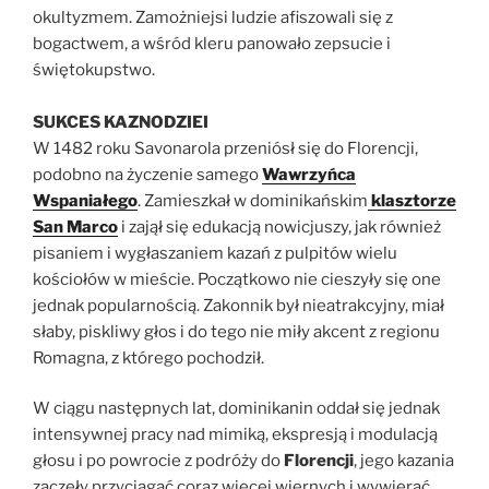
okultyzmem. Zamożniejsi ludzie afiszowali się z
bogactwem, a wśród kleru panowało zepsucie i
świętokupstwo.
SUKCES KAZNODZIEI
W 1482 roku Savonarola przeniósł się do Florencji,
podobno na życzenie samego
Wawrzyńca
Wspaniałego
. Zamieszkał w dominikańskim
klasztorze
San Marco
i zajął się edukacją nowicjuszy, jak również
pisaniem i wygłaszaniem kazań z pulpitów wielu
kościołów w mieście. Początkowo nie cieszyły się one
jednak popularnością. Zakonnik był nieatrakcyjny, miał
słaby, piskliwy głos i do tego nie miły akcent z regionu
Romagna, z którego pochodził.
W ciągu następnych lat, dominikanin oddał się jednak
intensywnej pracy nad mimiką, ekspresją i modulacją
głosu i po powrocie z podróży do
Florencji
, jego kazania
zaczęły przyciągać coraz więcej wiernych i wywierać