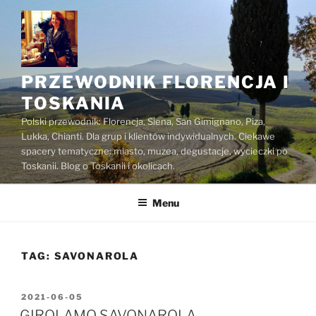
Przejdź
do
treści
PRZEWODNIK FLORENCJA I
TOSKANIA
Polski przewodnik: Florencja, Siena, San Gimignano, Piza,
Lukka, Chianti. Dla grup i klientów indywidualnych. Ciekawe
spacery tematyczne: miasto, muzea, degustacje, wycieczki po
Toskanii. Blog o Toskanii i okolicach.
Menu
TAG:
SAVONAROLA
OPUBLIKOWANE
2021-06-05
W
GIROLAMO SAVONAROLA