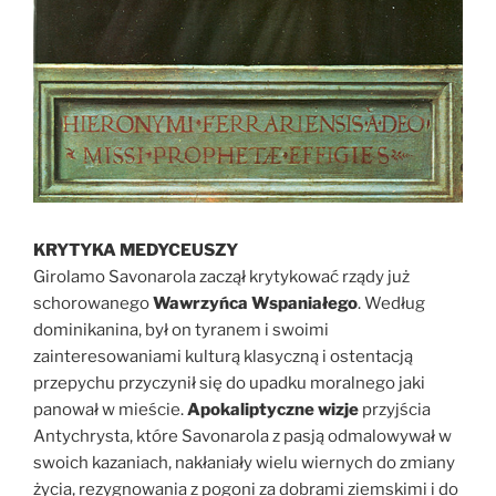
KRYTYKA MEDYCEUSZY
Girolamo Savonarola zaczął krytykować rządy już
schorowanego
Wawrzyńca Wspaniałego
. Według
dominikanina, był on tyranem i swoimi
zainteresowaniami kulturą klasyczną i ostentacją
przepychu przyczynił się do upadku moralnego jaki
panował w mieście.
Apokaliptyczne wizje
przyjścia
Antychrysta, które Savonarola z pasją odmalowywał w
swoich kazaniach, nakłaniały wielu wiernych do zmiany
życia, rezygnowania z pogoni za dobrami ziemskimi i do