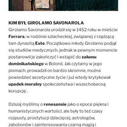
KIM BYŁ GIROLAMO SAVONAROLA
Girolamo Savonarola urodził się w 1452 roku w mieście
Ferrara
, w rodzinie szlacheckiej, związanej z rządzącą
tam dynastią
Este
. Początkowo młody Girolamo podjął
się studiów medycznych, jednak w pewnym momencie
postanowił je zakończyć i wstąpić do
zakonu
dominikańskiego
w Bolonii. Jak czytamy w jego
pismach, prowadził on bardzo skromne, można
powiedzieć ascetyczne życie i już wtedy krytykował
upadek moralny
społeczeństwa i wszechobecną
korupcję .
Dzisiaj myślimy o
renesansie
jako o epoce piękna i
humanistycznych wartości, ale były to też czasy
rozpusty, prostytucji dziecięcej, astrologów,
zabobonów i zainteresowania czarną magią i