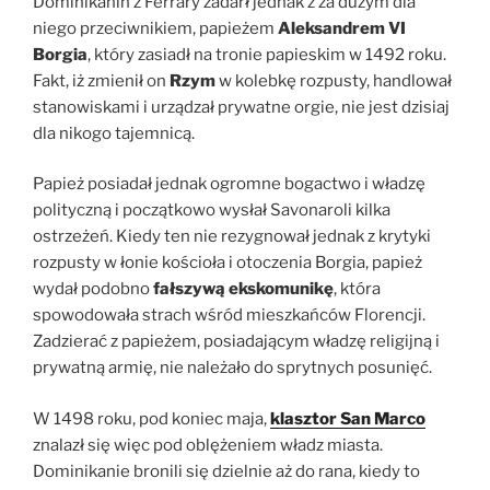
Dominikanin z Ferrary zadarł jednak z za dużym dla
niego przeciwnikiem, papieżem
Aleksandrem VI
Borgia
, który zasiadł na tronie papieskim w 1492 roku.
Fakt, iż zmienił on
Rzym
w kolebkę rozpusty, handlował
stanowiskami i urządzał prywatne orgie, nie jest dzisiaj
dla nikogo tajemnicą.
Papież posiadał jednak ogromne bogactwo i władzę
polityczną i początkowo wysłał Savonaroli kilka
ostrzeżeń. Kiedy ten nie rezygnował jednak z krytyki
rozpusty w łonie kościoła i otoczenia Borgia, papież
wydał podobno
fałszywą ekskomunikę
, która
spowodowała strach wśród mieszkańców Florencji.
Zadzierać z papieżem, posiadającym władzę religijną i
prywatną armię, nie należało do sprytnych posunięć.
W 1498 roku, pod koniec maja,
klasztor San Marco
znalazł się więc pod oblężeniem władz miasta.
Dominikanie bronili się dzielnie aż do rana, kiedy to