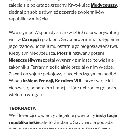
zajęcia się pokutą za grzechy. Krytykując
Medyceuszy
,
zjednał on sobie również poparcie zwolenników
republiki w mieście.
Wawrzyniec Wspaniały zmarł w 1492 roku w prywatnej
willi w
Careggi
i podobno Savonarola mimo potępienia
jego rządów, udzielił mu ostatniego błogosławieństwa.
Kiedy syn Medyceusza,
Piotr II
nazwany potem
Nieszczęśliwym
został wygnany z miasta, to właśnie
zakonnik z Ferrary nieoficjalnie przejął w nim władzę.
Zawarł on sojusz pokojowy z nadchodzącym na podbój
Włoch
królem Francji, Karolem VIII
i przez wiele lat
cieszył się poparciem Francji, które uchroniło go przed
wieloma wrogami.
TEOKRACJA
We Florencji do władzy oficjalnie powróciły
instytucje
republikańskie
, ale to Girolamo Savonarola posiadał