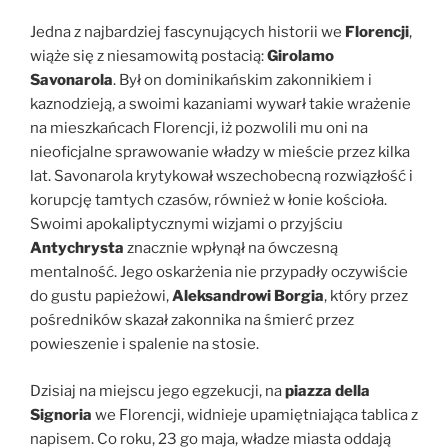
Jedna z najbardziej fascynujących historii we
Florencji
,
wiąże się z niesamowitą postacią:
Girolamo
Savonarola
. Był on dominikańskim zakonnikiem i
kaznodzieją, a swoimi kazaniami wywarł takie wrażenie
na mieszkańcach Florencji, iż pozwolili mu oni na
nieoficjalne sprawowanie władzy w mieście przez kilka
lat. Savonarola krytykował wszechobecną rozwiązłość i
korupcję tamtych czasów, również w łonie kościoła.
Swoimi apokaliptycznymi wizjami o przyjściu
Antychrysta
znacznie wpłynął na ówczesną
mentalność. Jego oskarżenia nie przypadły oczywiście
do gustu papieżowi,
Aleksandrowi Borgia
, który przez
pośredników skazał zakonnika na śmierć przez
powieszenie i spalenie na stosie.
Dzisiaj na miejscu jego egzekucji, na
piazza della
Signoria
we Florencji, widnieje upamiętniająca tablica z
napisem. Co roku, 23 go maja, władze miasta oddają