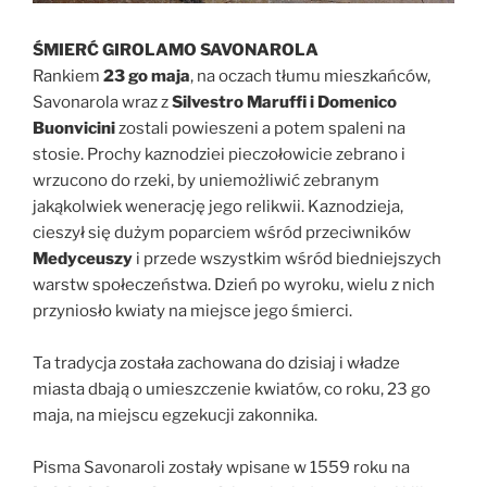
ŚMIERĆ GIROLAMO SAVONAROLA
Rankiem
23 go maja
, na oczach tłumu mieszkańców,
Savonarola wraz z
Silvestro Maruffi i Domenico
Buonvicini
zostali powieszeni a potem spaleni na
stosie. Prochy kaznodziei pieczołowicie zebrano i
wrzucono do rzeki, by uniemożliwić zebranym
jakąkolwiek wenerację jego relikwii. Kaznodzieja,
cieszył się dużym poparciem wśród przeciwników
Medyceuszy
i przede wszystkim wśród biedniejszych
warstw społeczeństwa. Dzień po wyroku, wielu z nich
przyniosło kwiaty na miejsce jego śmierci.
Ta tradycja została zachowana do dzisiaj i władze
miasta dbają o umieszczenie kwiatów, co roku, 23 go
maja, na miejscu egzekucji zakonnika.
Pisma Savonaroli zostały wpisane w 1559 roku na