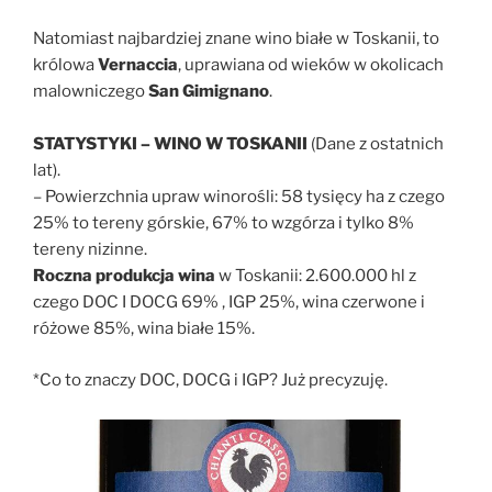
Natomiast najbardziej znane wino białe w Toskanii, to
królowa
Vernaccia
, uprawiana od wieków w okolicach
malowniczego
San Gimignano
.
STATYSTYKI – WINO W TOSKANII
(Dane z ostatnich
lat).
– Powierzchnia upraw winorośli: 58 tysięcy ha z czego
25% to tereny górskie, 67% to wzgórza i tylko 8%
tereny nizinne.
Roczna produkcja wina
w Toskanii: 2.600.000 hl z
czego DOC I DOCG 69% , IGP 25%, wina czerwone i
różowe 85%, wina białe 15%.
*Co to znaczy DOC, DOCG i IGP? Już precyzuję.