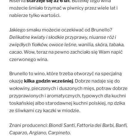
Riserva
starzeje się aż 6 lat
. Butelkę tego wina
możecie śmiało trzymać w piwnicy przez wiele lat i
nabierze tylko wartości.
Jakiego smaku możecie oczekiwać od Brunello?
Delikatne kwiaty i słodkie przyprawy, niuanse róż i
zwiędłych fiołków, owoce leśne, wanilia, skóra, tabaka,
cacao
. Wow, teraz na pewno zachciało się Wam napić
czerwonego wina.
Brunello to wino, które trzeba otworzyć na specjalną
okazję
kilka godzin wcześniej
. Dobrze nadaje się do
wołowiny, pieczonych i duszonych mięs, potraw dobrze
przyprawionych i aromatycznych, typowych dla kuchni
toskańskiej albo starodawnej kuchni polskiej, np dzika
ze śliwkami czy kaczki w miodzie.
Znani producenci:
Biondi Santi, Fattoria dei Barbi, Banfi,
Caparzo, Argiano, Carpineto.