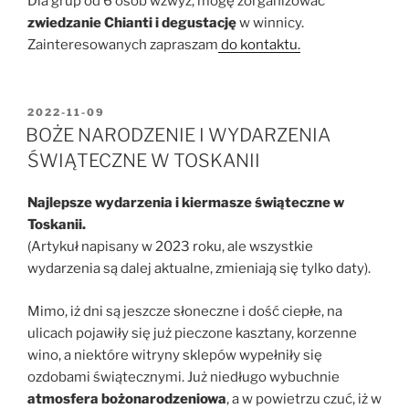
Dla grup od 6 osób wzwyż, mogę zorganizować
zwiedzanie Chianti i degustację
w winnicy.
Zainteresowanych zapraszam
do kontaktu.
OPUBLIKOWANE
2022-11-09
W
BOŻE NARODZENIE I WYDARZENIA
ŚWIĄTECZNE W TOSKANII
Najlepsze wydarzenia i kiermasze świąteczne w
Toskanii.
(Artykuł napisany w 2023 roku, ale wszystkie
wydarzenia są dalej aktualne, zmieniają się tylko daty).
Mimo, iż dni są jeszcze słoneczne i dość ciepłe, na
ulicach pojawiły się już pieczone kasztany, korzenne
wino, a niektóre witryny sklepów wypełniły się
ozdobami świątecznymi. Już niedługo wybuchnie
atmosfera bożonarodzeniowa
, a w powietrzu czuć, iż w