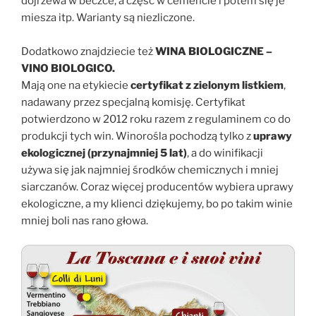
dojrzewa w beczce, a część w cemencie i potem się je
miesza itp. Warianty są niezliczone.
Dodatkowo znajdziecie też
WINA BIOLOGICZNE –
VINO BIOLOGICO.
Mają one na etykiecie
certyfikat z zielonym listkiem
,
nadawany przez specjalną komisję. Certyfikat
potwierdzono w 2012 roku razem z regulaminem co do
produkcji tych win. Winorośla pochodzą tylko z
uprawy
ekologicznej (przynajmniej 5 lat)
, a do winifikacji
używa się jak najmniej środków chemicznych i mniej
siarczanów. Coraz więcej producentów wybiera uprawy
ekologiczne, a my klienci dziękujemy, bo po takim winie
mniej boli nas rano głowa.