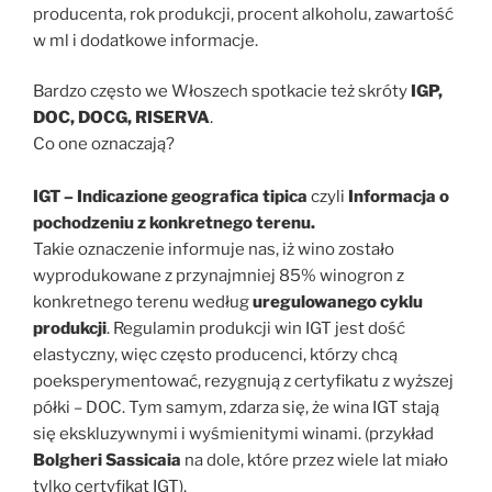
producenta, rok produkcji, procent alkoholu, zawartość
w ml i dodatkowe informacje.
Bardzo często we Włoszech spotkacie też skróty
IGP,
DOC, DOCG, RISERVA
.
Co one oznaczają?
IGT – Indicazione geografica tipica
czyli
Informacja o
pochodzeniu z konkretnego terenu.
Takie oznaczenie informuje nas, iż wino zostało
wyprodukowane z przynajmniej 85% winogron z
konkretnego terenu według
uregulowanego cyklu
produkcji
. Regulamin produkcji win IGT jest dość
elastyczny, więc często producenci, którzy chcą
poeksperymentować, rezygnują z certyfikatu z wyższej
półki – DOC. Tym samym, zdarza się, że wina IGT stają
się ekskluzywnymi i wyśmienitymi winami. (przykład
Bolgheri Sassicaia
na dole, które przez wiele lat miało
tylko certyfikat IGT).