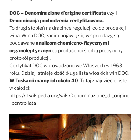
DOC – Denominazione d’origine certificata
czyli
Denominacja pochodzenia certyfikowana.
To drugi stopień na drabince regulacji co do produkcji
wina. Wina DOC, zanim pojawią się w sprzedaży, są
poddawane
analizom chemiczno-fizycznym i
organoleptycznym
, a producenci śledzą precyzyjny
protokół produkcji.
Certyfikat DOC wprowadzono we Włoszech w 1963
roku. Dzisiaj istnieje dość długa lista włoskich win DOC.
W Toskanii mamy ich około 40
. Tutaj znajdziecie listę
w całości:
https://it.wikipedia.org/wiki/Denominazione_di_origine
_controllata