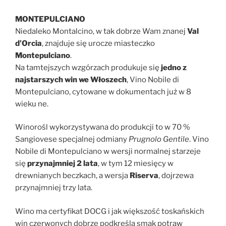
MONTEPULCIANO
Niedaleko Montalcino, w tak dobrze Wam znanej
Val
d’Orcia
, znajduje się urocze miasteczko
Montepulciano
.
Na tamtejszych wzgórzach produkuje się
jedno z
najstarszych win we Włoszech
, Vino Nobile di
Montepulciano, cytowane w dokumentach już w 8
wieku ne.
Winorośl wykorzystywana do produkcji to w 70 %
Sangiovese specjalnej odmiany
Prugnolo Gentile
. Vino
Nobile di Montepulciano w wersji normalnej starzeje
się
przynajmniej 2 lata
, w tym 12 miesięcy w
drewnianych beczkach, a wersja
Riserva
, dojrzewa
przynajmniej trzy lata.
Wino ma certyfikat DOCG i jak większość toskańskich
win czerwonych dobrze podkreśla smak potraw