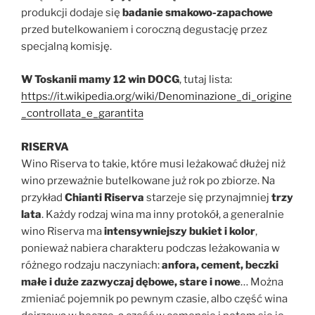
produkcji dodaje się
badanie smakowo-zapachowe
przed butelkowaniem i coroczną degustację przez
specjalną komisję.
W Toskanii mamy 12 win DOCG
, tutaj lista:
https://it.wikipedia.org/wiki/Denominazione_di_origine
_controllata_e_garantita
RISERVA
Wino Riserva to takie, które musi leżakować dłużej niż
wino przeważnie butelkowane już rok po zbiorze. Na
przykład
Chianti Riserva
starzeje się przynajmniej
trzy
lata
. Każdy rodzaj wina ma inny protokół, a generalnie
wino Riserva ma
intensywniejszy bukiet i kolor
,
ponieważ nabiera charakteru podczas leżakowania w
różnego rodzaju naczyniach:
anfora, cement, beczki
małe i duże zazwyczaj dębowe, stare i nowe
… Można
zmieniać pojemnik po pewnym czasie, albo część wina