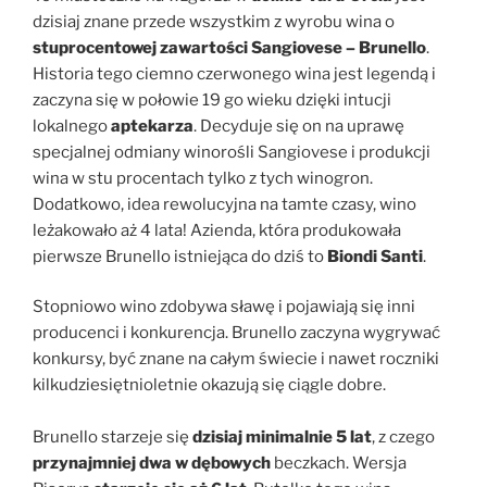
dzisiaj znane przede wszystkim z wyrobu wina o
stuprocentowej zawartości Sangiovese – Brunello
.
Historia tego ciemno czerwonego wina jest legendą i
zaczyna się w połowie 19 go wieku dzięki intucji
lokalnego
aptekarza
. Decyduje się on na uprawę
specjalnej odmiany winorośli Sangiovese i produkcji
wina w stu procentach tylko z tych winogron.
Dodatkowo, idea rewolucyjna na tamte czasy, wino
leżakowało aż 4 lata! Azienda, która produkowała
pierwsze Brunello istniejąca do dziś to
Biondi Santi
.
Stopniowo wino zdobywa sławę i pojawiają się inni
producenci i konkurencja. Brunello zaczyna wygrywać
konkursy, być znane na całym świecie i nawet roczniki
kilkudziesiętnioletnie okazują się ciągle dobre.
Brunello starzeje się
dzisiaj minimalnie 5 lat
, z czego
przynajmniej dwa w dębowych
beczkach. Wersja