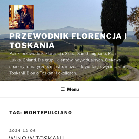
Przejdź
do
treści
PRZEWODNIK FLORENCJA I
TOSKANIA
Polski przewodnik: Florencja, Siena, San Gimignano, Piza,
Lukka, Chianti. Dla grup i klientów indywidualnych. Ciekawe
spacery tematyczne: miasto, muzea, degustacje, wycieczki po
Toskanii. Blog o Toskanii i okolicach.
Menu
TAG:
MONTEPULCIANO
OPUBLIKOWANE
2024-12-06
W
WINO W TOSKANII