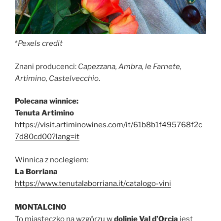
*
Pexels credit
Znani producenci:
Capezzana, Ambra, le Farnete,
Artimino, Castelvecchio
.
Polecana winnice:
Tenuta Artimino
https://visit.artiminowines.com/it/61b8b1f495768f2c
7d80cd00?lang=it
Winnica z noclegiem:
La Borriana
https://www.tenutalaborriana.it/catalogo-vini
MONTALCINO
To miasteczko na wzgórzu w
dolinie Val d’Orcia
jest