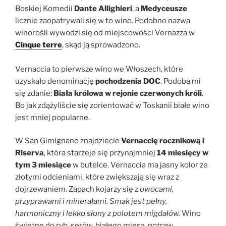
Boskiej Komedii
Dante Allighieri
, a
Medyceusze
licznie zaopatrywali się w to wino. Podobno nazwa
winorośli wywodzi się od miejscowości Vernazza w
Cinque terre
, skąd ją sprowadzono.
Vernaccia to pierwsze wino we Włoszech, które
uzyskało denominację
pochodzenia DOC
. Podoba mi
się zdanie:
Biała królowa w rejonie czerwonych króli
.
Bo jak zdążyliście się zorientować w Toskanii białe wino
jest mniej popularne.
W San Gimignano znajdziecie
Vernaccię rocznikową i
Riserva
, która starzeje się przynajmniej
14 miesięcy w
tym 3 miesiące
w butelce. Vernaccia ma jasny kolor ze
złotymi odcieniami, które zwiększają się wraz z
dojrzewaniem. Zapach kojarzy się z
owocami,
przyprawami i minerałami. Smak jest pełny,
harmoniczny i lekko słony z polotem migdałów.
Wino
świetne do ryb, serów, białego mięsa, potraw