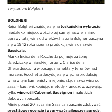
Terytorium Bolgheri
BOLGHERI
Rejon Bolgheri znajduje się na
toskańskim wybrzeżu
niedaleko miejscowości o tej samej nazwie i mimo
uprawy tutaj wina od wieków, historia Bolgheri zaczyna
się w 1942 roku razem z produkcją wina o nazwie
Sassicaia.
Markiz Incisa della Rocchetta pojmuje za żonę
dziedziczkę winiarskiej fortuny, Clarice della
Gherardesca. Ta w posagu ma hektary terenów nad
morzem. Rocchetta decyduje się więc na produkcję
wina w tym kamienistym rejonie, stąd nazwa wina od
sassi – kamieni,
kopiując metody Francuzów, używając
tylko
winorośli Cabernet Sauvignon
i malutkich
dębowych beczek.
Minie ponad 20 lat zanim Sassicaia zacznie zdobywać
prestiżowe recenzje i wygrywać najlepsze nagrody
.