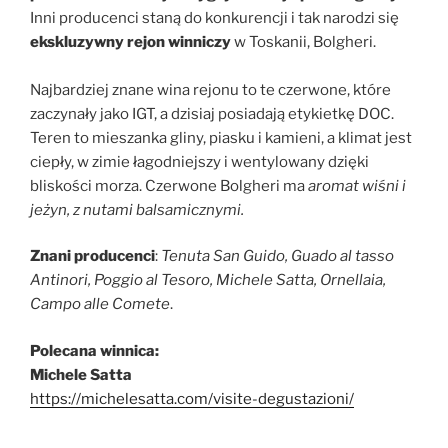
Inni producenci staną do konkurencji i tak narodzi się
ekskluzywny rejon winniczy
w Toskanii, Bolgheri.
Najbardziej znane wina rejonu to te czerwone, które
zaczynały jako IGT, a dzisiaj posiadają etykietkę DOC.
Teren to mieszanka gliny, piasku i kamieni, a klimat jest
ciepły, w zimie łagodniejszy i wentylowany dzięki
bliskości morza. Czerwone Bolgheri ma
aromat wiśni i
jeżyn, z nutami balsamicznymi.
Znani producenci
:
Tenuta San Guido, Guado al tasso
Antinori, Poggio al Tesoro, Michele Satta, Ornellaia,
Campo alle Comete
.
Polecana winnica:
Michele Satta
https://michelesatta.com/visite-degustazioni/