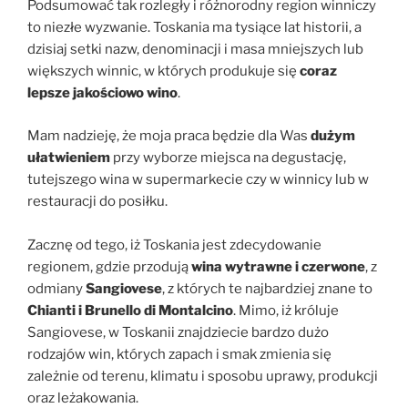
Podsumować tak rozległy i różnorodny region winniczy
to niezłe wyzwanie. Toskania ma tysiące lat historii, a
dzisiaj setki nazw, denominacji i masa mniejszych lub
większych winnic, w których produkuje się
coraz
lepsze jakościowo wino
.
Mam nadzieję, że moja praca będzie dla Was
dużym
ułatwieniem
przy wyborze miejsca na degustację,
tutejszego wina w supermarkecie czy w winnicy lub w
restauracji do posiłku.
Zacznę od tego, iż Toskania jest zdecydowanie
regionem, gdzie przodują
wina wytrawne i czerwone
, z
odmiany
Sangiovese
, z których te najbardziej znane to
Chianti i Brunello di Montalcino
. Mimo, iż króluje
Sangiovese, w Toskanii znajdziecie bardzo dużo
rodzajów win, których zapach i smak zmienia się
zależnie od terenu, klimatu i sposobu uprawy, produkcji
oraz leżakowania.