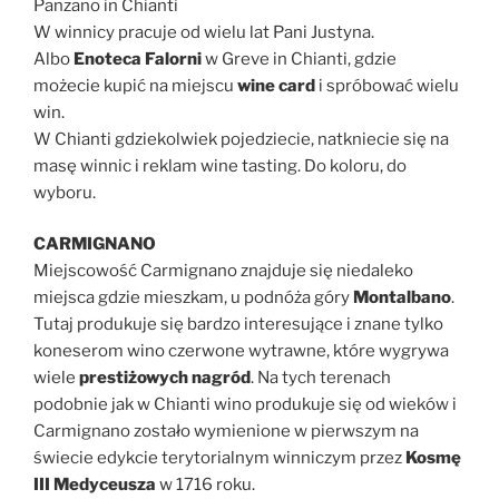
Panzano in Chianti
W winnicy pracuje od wielu lat Pani Justyna.
Albo
Enoteca Falorni
w Greve in Chianti, gdzie
możecie kupić na miejscu
wine card
i spróbować wielu
win.
W Chianti gdziekolwiek pojedziecie, natkniecie się na
masę winnic i reklam wine tasting. Do koloru, do
wyboru.
CARMIGNANO
Miejscowość Carmignano znajduje się niedaleko
miejsca gdzie mieszkam, u podnóża góry
Montalbano
.
Tutaj produkuje się bardzo interesujące i znane tylko
koneserom wino czerwone wytrawne, które wygrywa
wiele
prestiżowych nagród
. Na tych terenach
podobnie jak w Chianti wino produkuje się od wieków i
Carmignano zostało wymienione w pierwszym na
świecie edykcie terytorialnym winniczym przez
Kosmę
III Medyceusza
w 1716 roku.