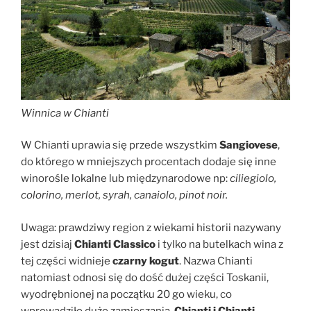
Winnica w Chianti
W Chianti uprawia się przede wszystkim
Sangiovese
,
do którego w mniejszych procentach dodaje się inne
winorośle lokalne lub międzynarodowe np:
ciliegiolo,
colorino, merlot, syrah, canaiolo, pinot noir.
Uwaga: prawdziwy region z wiekami historii nazywany
jest dzisiaj
Chianti Classico
i tylko na butelkach wina z
tej części widnieje
czarny kogut
. Nazwa Chianti
natomiast odnosi się do dość dużej części Toskanii,
wyodrębnionej na początku 20 go wieku, co
wprowadziło dużo zamieszania.
Chianti i Chianti