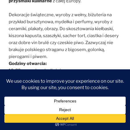
przysmaki kulinarne
z całej Europy.
Dekoracje świąteczne, wyroby z wełny, biżuteria na
przykład bursztynowa, mydełka i perfumy, wyroby z
ceramiki, plakaty, obrazy. Do skosztowania kiełbaski,
kiszona kapusta, szaszłyki, sacher tort, ciastka i desery
oraz dobre vin brulé czy czeskie piwo. Zazwyczaj nie
brakuje polskiego straganu z bigosem, golonką,
pierogami i piwem.
Godziny otwarcia:
10-22, w weekendy dłużej
Wstęp gratis.
Info.
Miasto inwestuje również w
instalacje świetlne
. W tym
roku nie wiem jeszcze o jakiej tematyce. Najważniejsze
zabytki miasta są wtedy podświetlane w godzinach
wieczornych. Wydarzenie ma miejsce
od 8 go grudnia
.