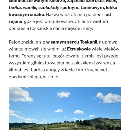
ciemnoczerwonym kolorze, zapachu
czereśni, wiśni,
fiołka, wanilii, czekolady
i pełnym, taninowym, lekko
kwaśnym smaku
. Nazwa wina Chianti pochodzi
od
rejonu
, gdzie jest produkowane. Chianti świetnie
podkreśla toskańskie dania mięsne i sery.
Rejon znajduje się
w samym sercu Toskanii
, a uprawą
wina zajmowali się w nim już
Etruskowie
wiele wieków
temu. Tereny są tutaj pagórkowate, ziemia jest przede
wszystkim gliniasto-wapienna z piaskiem i żwirem, a
klimat jest bardzo gorący w lecie i mroźny, nawet z
opadami śniegu, w zimie.