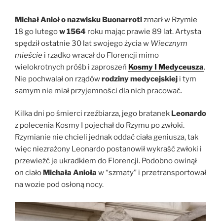
Michał Anioł o nazwisku Buonarroti
zmarł w Rzymie
18 go lutego
w 1564
roku mając prawie 89 lat. Artysta
spędził ostatnie 30 lat swojego życia w
Wiecznym
mieście
i rzadko wracał do Florencji mimo
wielokrotnych próśb i zaproszeń
Kosmy I Medyceusza
.
Nie pochwalał on rządów
rodziny medycejskiej
i tym
samym nie miał przyjemności dla nich pracować.
Kilka dni po śmierci rzeźbiarza, jego bratanek
Leonardo
z polecenia Kosmy I pojechał do Rzymu po zwłoki.
Rzymianie nie chcieli jednak oddać ciała geniusza, tak
więc niezrażony Leonardo postanowił wykraść zwłoki i
przewieźć je ukradkiem do Florencji. Podobno owinął
on ciało
Michała Anioła
w “szmaty” i przetransportował
na wozie pod osłoną nocy.