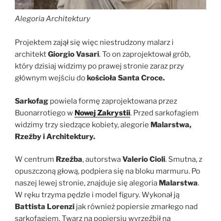
Alegoria Architektury
Projektem zajął się więc niestrudzony malarz i
architekt
Giorgio Vasari
. To on zaprojektował grób,
który dzisiaj widzimy po prawej stronie zaraz przy
głównym wejściu do
kościoła Santa Croce.
Sarkofag
powiela formę zaprojektowana przez
Buonarrotiego w
Nowej Zakrystii
. Przed sarkofagiem
widzimy trzy siedzące kobiety, alegorie
Malarstwa,
Rzeźby i Architektury.
W centrum
Rzeźba
, autorstwa
Valerio Cioli
. Smutna, z
opuszczoną głową, podpiera się na bloku marmuru. Po
naszej lewej stronie, znajduje się alegoria
Malarstwa
.
W ręku trzyma pędzle i model figury. Wykonał ją
Battista Lorenzi
jak również popiersie zmarłego nad
sarkofagiem. Twarz na popiersiu wyrzeźbił na