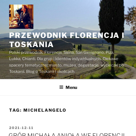
Przejdź
do
treści
PRZEWODNIK FLORENCJA I
TOSKANIA
Polski przewodnik: Florencja, Siena, San Gimignano, Piza,
Lukka, Chianti. Dla grup i klientów indywidualnych. Ciekawe
spacery tematyczne: miasto, muzea, degustacje, wycieczki po
Toskanii. Blog o Toskanii i okolicach.
Menu
TAG:
MICHELANGELO
OPUBLIKOWANE
2021-12-11
W
GRÓB MICHAŁA ANIOŁA WE FLORENCJI