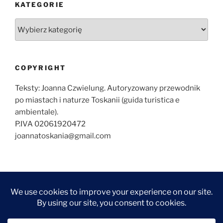
KATEGORIE
Kategorie
COPYRIGHT
Teksty: Joanna Czwielung. Autoryzowany przewodnik
po miastach i naturze Toskanii (guida turistica e
ambientale).
P.IVA 02061920472
joannatoskania@gmail.com
O
ZWIEDZANIE
ZWIEDZANIE
WYCIECZKI
KONTAKT
NAJCZĘŚCIEJ
MNIE
FLORENCJI
TOSKANII
ZADAWANE
FOTOGRAF
ARTYKUŁY
ARTYKUŁY
PYTANIA