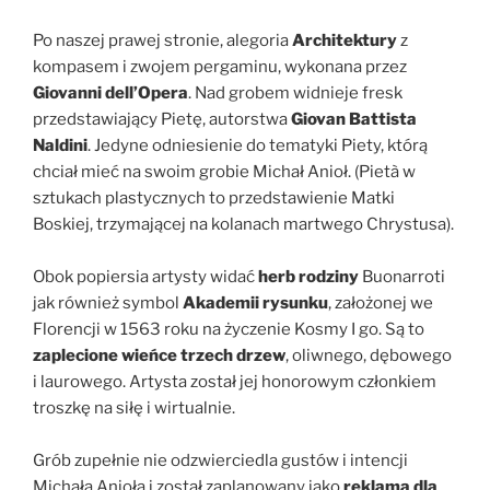
Po naszej prawej stronie, alegoria
Architektury
z
kompasem i zwojem pergaminu, wykonana przez
Giovanni dell’Opera
. Nad grobem widnieje fresk
przedstawiający Pietę, autorstwa
Giovan Battista
Naldini
. Jedyne odniesienie do tematyki Piety, którą
chciał mieć na swoim grobie Michał Anioł. (Pietà w
sztukach plastycznych to przedstawienie Matki
Boskiej, trzymającej na kolanach martwego Chrystusa).
Obok popiersia artysty widać
herb rodziny
Buonarroti
jak również symbol
Akademii rysunku
, założonej we
Florencji w 1563 roku na życzenie Kosmy I go. Są to
zaplecione wieńce trzech drzew
, oliwnego, dębowego
i laurowego. Artysta został jej honorowym członkiem
troszkę na siłę i wirtualnie.
Grób zupełnie nie odzwierciedla gustów i intencji
Michała Anioła i został zaplanowany jako
reklama dla