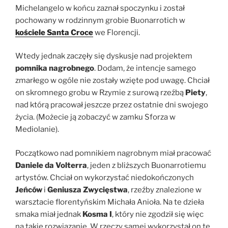
Michelangelo w końcu zaznał spoczynku i został
pochowany w rodzinnym grobie Buonarrotich w
kościele Santa Croce
we Florencji.
Wtedy jednak zaczęły się dyskusje nad projektem
pomnika nagrobnego
. Dodam, że intencje samego
zmarłego w ogóle nie zostały wzięte pod uwagę. Chciał
on skromnego grobu w Rzymie z surową rzeźbą
Piety
,
nad którą pracował jeszcze przez ostatnie dni swojego
życia. (Możecie ją zobaczyć w zamku Sforza w
Mediolanie).
Początkowo nad pomnikiem nagrobnym miał pracować
Daniele da Volterra
, jeden z bliższych Buonarrotiemu
artystów. Chciał on wykorzystać niedokończonych
Jeńców
i
Geniusza Zwycięstwa
, rzeźby znalezione w
warsztacie florentyńskim Michała Anioła. Na te dzieła
smaka miał jednak
Kosma I
, który nie zgodził się więc
na takie rozwiązanie. W rzeczy samej wykorzystał on te