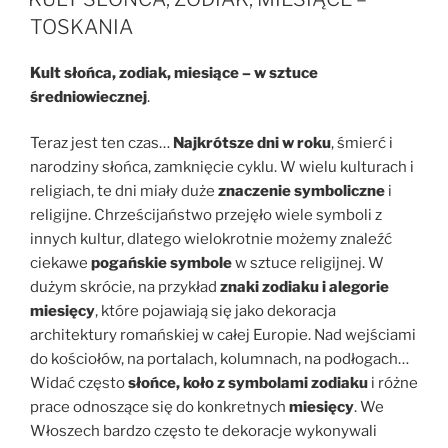
TOSKANIA
Kult słońca, zodiak, miesiące – w sztuce
średniowiecznej
.
Teraz jest ten czas…
Najkrótsze dni w roku
, śmierć i
narodziny słońca, zamknięcie cyklu. W wielu kulturach i
religiach, te dni miały duże
znaczenie symboliczne
i
religijne. Chrześcijaństwo przejęło wiele symboli z
innych kultur,
dlatego wielokrotnie możemy znaleźć
ciekawe
pogańskie symbole
w sztuce religijnej. W
dużym skrócie, na przykład
znaki zodiaku i alegorie
miesięcy
, które pojawiają się jako dekoracja
architektury romańskiej w całej Europie. Nad wejściami
do kościołów, na portalach, kolumnach, na podłogach…
Widać często
słońce, koło z symbolami zodiaku
i różne
prace odnoszące się do konkretnych
miesięcy
. We
Włoszech bardzo często te dekoracje wykonywali