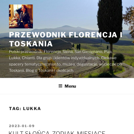
Przejdź
do
treści
PRZEWODNIK FLORENCJA I
TOSKANIA
Polski przewodnik: Florencja, Siena, San Gimignano, Piza,
Lukka, Chianti. Dla grup i klientów indywidualnych. Ciekawe
spacery tematyczne: miasto, muzea, degustacje, wycieczki po
Toskanii. Blog o Toskanii i okolicach.
Menu
TAG:
LUKKA
OPUBLIKOWANE
2023-01-09
W
KULT SŁOŃCA, ZODIAK, MIESIĄCE –