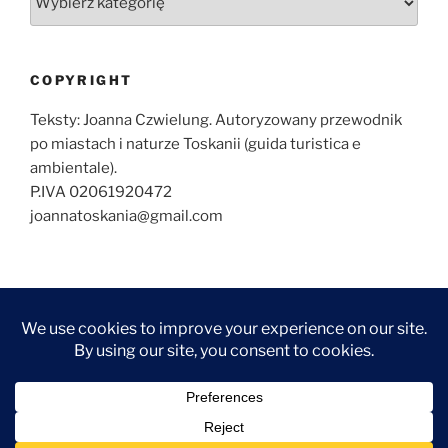
COPYRIGHT
Teksty: Joanna Czwielung. Autoryzowany przewodnik
po miastach i naturze Toskanii (guida turistica e
ambientale).
P.IVA 02061920472
joannatoskania@gmail.com
O
ZWIEDZANIE
ZWIEDZANIE
WYCIECZKI
KONTAKT
NAJCZĘŚCIEJ
MNIE
FLORENCJI
TOSKANII
ZADAWANE
FOTOGRAF
ARTYKUŁY
ARTYKUŁY
PYTANIA
WE
–
–
FLORENCJI
FLORENCJA
TOSKANIA