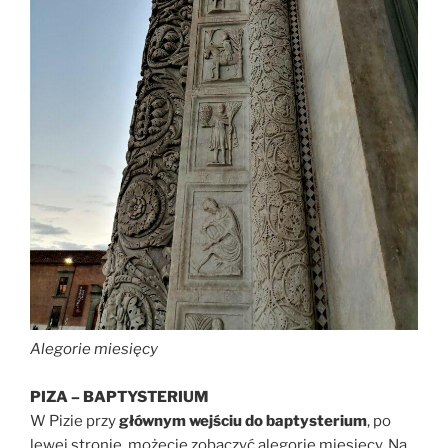
Alegorie miesięcy
PIZA – BAPTYSTERIUM
W Pizie przy
głównym wejściu do baptysterium
, po
lewej stronie, możecie zobaczyć alegorie miesięcy. Na