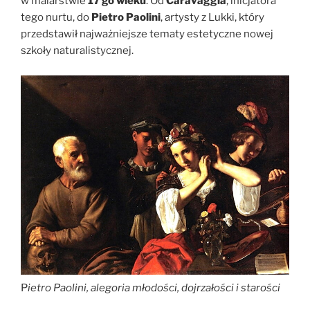
w malarstwie
17 go wieku
. Od
Caravaggia
, inicjatora
tego nurtu, do
Pietro Paolini
, artysty z Lukki, który
przedstawił najważniejsze tematy estetyczne nowej
szkoły naturalistycznej.
P
ietro Paolini, alegoria młodości, dojrzałości i starości