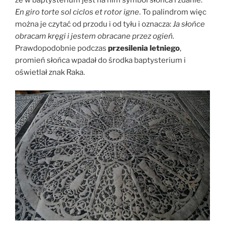
że w baptysterium jest na nim symbol słońca i zdanie:
En giro torte sol ciclos et rotor igne
. To palindrom więc
można je czytać od przodu i od tyłu i oznacza:
Ja słońce
obracam kręgi i jestem obracane przez ogień.
Prawdopodobnie podczas
przesilenia letniego
,
promień słońca wpadał do środka baptysterium i
oświetlał znak Raka.