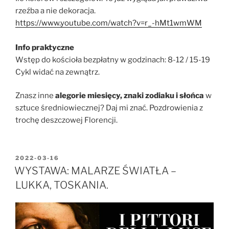
rzeźba a nie dekoracja.
https://www.youtube.com/watch?v=r_-hMt1wmWM
Info praktyczne
Wstęp do kościoła bezpłatny w godzinach: 8-12 / 15-19
Cykl widać na zewnątrz.
Znasz inne
alegorie miesięcy, znaki zodiaku i słońca
w
sztuce średniowiecznej? Daj mi znać. Pozdrowienia z
trochę deszczowej Florencji.
OPUBLIKOWANE
2022-03-16
W
WYSTAWA: MALARZE ŚWIATŁA –
LUKKA, TOSKANIA.