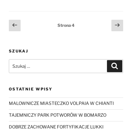
Stronicowanie
Poprzednia
Nast
Strona
4
strona
stro
wpisów
SZUKAJ
Szukaj:
Szukaj
OSTATNIE WPISY
MALOWNICZE MIASTECZKO VOLPAIA W CHIANTI
TAJEMNICZY PARK POTWORÓW W BOMARZO
DOBRZE ZACHOWANE FORTYFIKACJE LUKKI