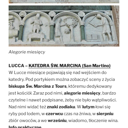
Alegorie miesięcy
LUCCA –
KATEDRA ŚW. MARCINA (San Martino)
W Lucce miesiące pojawiają się nad wejściem do
katedry. Pod portykiem można zobaczyć sceny z życia
biskupa Św. Marcina z Tours
, któremu dedykowany
jest kościół. Zaraz pod nimi,
alegorie miesięcy
, bardzo
czytelne i nawet podpisane, żeby nie było wątpliwości.
Nad nimi widać też
znaki zodiaku
. W
lutym
łowi się
ryby pod lodem, w
czerwcu
czas na żniwa, w
sierpniu
zbiór owoców, a we
wrześniu
, wiadomo, tłoczenie wina.
Info praktyczne