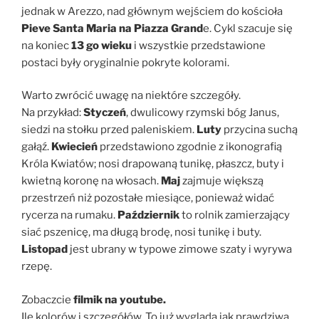
jednak w Arezzo, nad głównym wejściem do kościoła
Pieve Santa Maria na Piazza Grand
e. Cykl szacuje się
na koniec
13 go wieku
i wszystkie przedstawione
postaci były oryginalnie pokryte kolorami.
Warto zwrócić uwagę na niektóre szczegóły.
Na przykład:
Styczeń
, dwulicowy rzymski bóg Janus,
siedzi na stołku przed paleniskiem.
Luty
przycina suchą
gałąź.
Kwiecień
przedstawiono zgodnie z ikonografią
Króla Kwiatów; nosi drapowaną tunikę, płaszcz, buty i
kwietną koronę na włosach.
Maj
zajmuje większą
przestrzeń niż pozostałe miesiące, ponieważ widać
rycerza na rumaku.
Październik
to rolnik zamierzający
siać pszenicę, ma długą brodę, nosi tunikę i buty.
Listopad
jest ubrany w typowe zimowe szaty i wyrywa
rzepę.
Zobaczcie
filmik na youtube.
Ile kolorów i szczegółów. To już wygląda jak prawdziwa