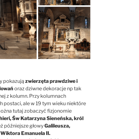
ny pokazują
zwierzęta prawdziwe i
olowań
oraz dziwne dekoracje np tak
nej z kolumn. Przy kolumnach
 postaci, ale w 19 tym wieku niektóre
ożna tutaj zobaczyć fizjonomie
hieri, Św Katarzyna Sieneńska, król
eż późniejsze głowy
Galileusza,
 Wiktora Emanuela II.