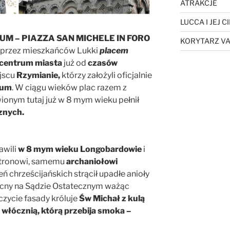
ATRAKCJE
LUCCA I JEJ 
UM – PIAZZA SAN MICHELE IN FORO
KORYTARZ VA
ż przez mieszkańców Lukki
placem
centrum miasta
już od
czasów
ejscu
Rzymianie,
którzy założyli oficjalnie
rum
. W ciągu wieków plac razem z
onym tutaj już w 8 mym wieku pełnił
cznych.
awili
w 8 mym wieku Longobardowie
i
atronowi, samemu
archaniołowi
eń chrześcijańskich strącił upadłe anioły
obecny na Sądzie Ostatecznym ważąc
czycie fasady króluje
Św Michał z kulą
 włócznią, którą przebija smoka –