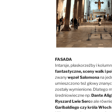
FASADA
Intarsje, płaskorzeźby i kolum
fantastyczne, sceny walk i p
zwany
węzeł Salomona
na jed
umieszczono też głowy znanych
zostały wymienione. Dlatego m
średniowieczne np:
Dante Alig
Ryszard Lwie Serc
e ale równi
Garibaldiego czy króla Włoch