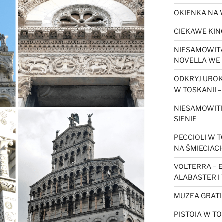
OKIENKA NA 
CIEKAWE KIN
NIESAMOWITA
NOVELLA WE 
ODKRYJ URO
W TOSKANII –
NIESAMOWIT
SIENIE
PECCIOLI W T
NA ŚMIECIAC
VOLTERRA – 
ALABASTER I
MUZEA GRATI
PISTOIA W TO