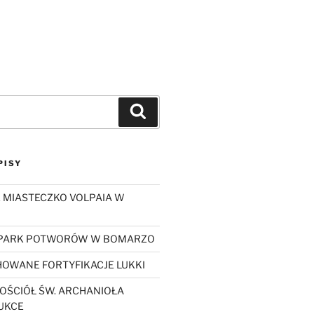
Szukaj
PISY
 MIASTECZKO VOLPAIA W
 PARK POTWORÓW W BOMARZO
OWANE FORTYFIKACJE LUKKI
OŚCIÓŁ ŚW. ARCHANIOŁA
UKCE