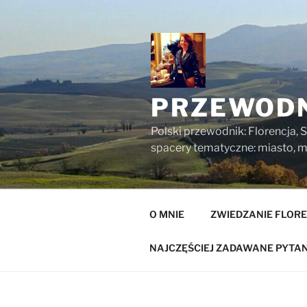
Przejdź
do
treści
PRZEWODN
Polski przewodnik: Florencja, S
spacery tematyczne: miasto, mu
O MNIE
ZWIEDZANIE FLORE
NAJCZĘŚCIEJ ZADAWANE PYTAN