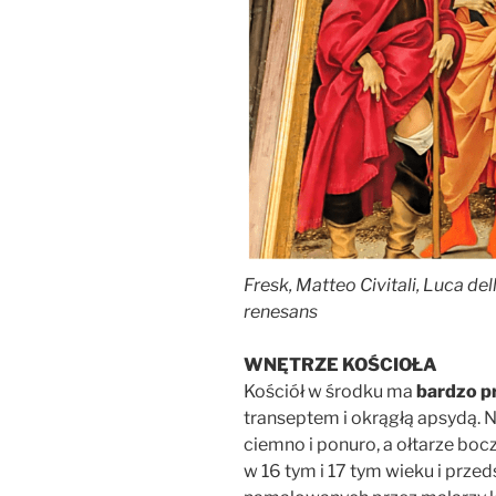
Fresk, Matteo Civitali, Luca del
renesans
WNĘTRZE KOŚCIOŁA
Kościół w środku ma
bardzo pr
transeptem i okrągłą apsydą. N
ciemno i ponuro, a ołtarze bo
w 16 tym i 17 tym wieku i prze