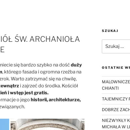
SZUKAJ
IÓŁ ŚW. ARCHANIOŁA
Szukaj:
E
kniecie się bardzo szybko na dość
duży
OSTATNIE W
m
, którego fasada i ogromna rzeźba na
zrok. Warto zatrzymać się na chwilę,
MALOWNICZE
zewnątrz
i zajrzeć do środka. Kościół
CHIANTI
eń i wstęp jest gratis.
TAJEMNICZY
ormacje o jego
historii, architekturze,
związanych.
DOBRZE ZACH
NIEZWYKŁY K
MICHAŁA W L