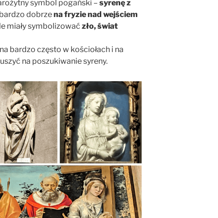
arożytny symbol pogański –
syrenę z
ż bardzo dobrze
na fryzie nad wejściem
le miały symbolizować
zło, świat
na bardzo często w kościołach i na
uszyć na poszukiwanie syreny.