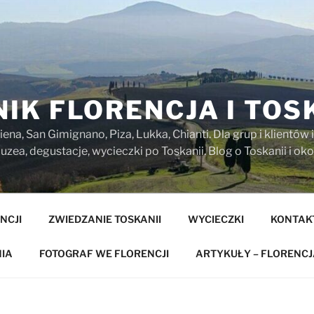
IK FLORENCJA I TOS
iena, San Gimignano, Piza, Lukka, Chianti. Dla grup i klientó
zea, degustacje, wycieczki po Toskanii. Blog o Toskanii i oko
NCJI
ZWIEDZANIE TOSKANII
WYCIECZKI
KONTAK
IA
FOTOGRAF WE FLORENCJI
ARTYKUŁY – FLORENCJ