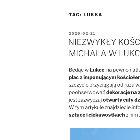
TAG:
LUKKA
OPUBLIKOWANE
2026-02-21
W
NIEZWYKŁY KOŚC
MICHAŁA W LUKC
Będąc w
Lukce
, na pewno nat
plac z imponującym kościołe
szczycie przyciągają od razu w
poobserwować
dekoracje na 
jest zazwyczaj
otwarty cały dzi
W tym artykule znajdziecie inf
sztuce i ciekawostkach
z nim 