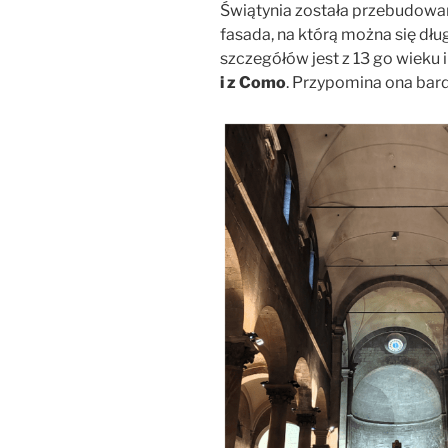
Świątynia została przebudow
fasada, na którą można się d
szczegółów jest z 13 go wieku i
i z Como
. Przypomina ona bard