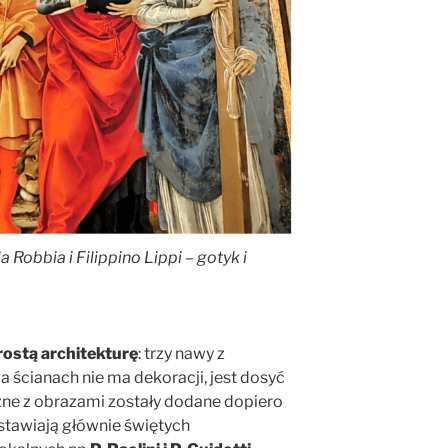
la Robbia i Filippino Lippi
– gotyk i
ostą architekturę
: trzy nawy z
a ścianach nie ma dekoracji, jest dosyć
czne z obrazami zostały dodane dopiero
dstawiają głównie świętych