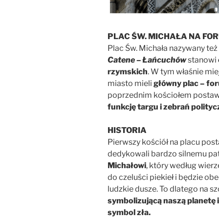
PLAC ŚW. MICHAŁA NA FOR
Plac Św. Michała nazywany te
Catene – Łańcuchów
stanowi
rzymskich
. W tym właśnie mi
miasto mieli
główny plac – fo
poprzednim kościołem postawi
funkcję targu i zebrań polity
HISTORIA
Pierwszy kościół na placu post
dedykowali bardzo silnemu p
Michałowi
, który według wierz
do czeluści piekieł i będzie 
ludzkie dusze. To dlatego na sz
symbolizującą naszą planetę i
symbol zła.