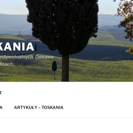
KANIA
w indywidualnych. Ciekawe
licach.
T
A
ARTYKUŁY – TOSKANIA