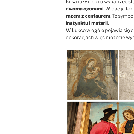
Kilka razy można wypatrzeć st
dwoma ogonami
. Widać ją te
razem z centaurem
. Te symbo
instynktu i materii.
W Lukce w ogóle pojawia się o
dekoracjach więc możecie wyr