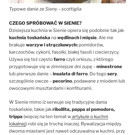
Typowe danie ze Sieny – scottiglia
CZEGO SPRÓBOWAĆ W SIENIE?
Dzisiejsza kuchnia w Sienie opiera się podobnie tak jak
kuchnia toskańska
na
wędlinach i mięsie
. Ale nie
brakuje
warzyw i strączkowych:
pomidorów,
karczochów, cykorii, fasolki, białej fasoli i ciecierzycy.
Używa się też często
farro
czyli orkiszu, z którego
przygotowuje się w zimniejsze dni zupę –
minestrone
lub pierwsze danie –
insalata di farro
. Do tego
sery
,
szczególnie owcze –
pecorino
, podawane z miodem lub
owocowymi musztardami i konfiturami.
W Sienie mimo iż serwuje się tradycyjne dania
toskańskie, takie jak
ribollita, pappa al pomodoro,
trippa
(więcej na ten temat w
artykule o kuchni
lokalnej
) robi się je trochę inaczej. Rywalizacja między
dwoma miastami jest nawet odczuwalna w kuchni, przy