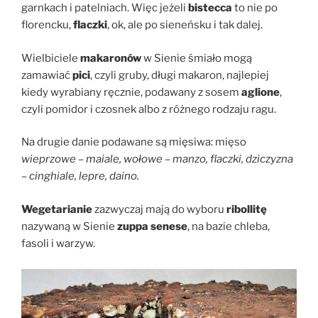
garnkach i patelniach. Więc jeżeli
bistecca
to nie po
florencku,
flaczki
, ok, ale po sieneńsku i tak dalej.
Wielbiciele
makaronów
w Sienie śmiało mogą
zamawiać
pici
, czyli gruby, długi makaron, najlepiej
kiedy wyrabiany ręcznie, podawany z sosem
aglione
,
czyli pomidor i czosnek albo z różnego rodzaju ragu.
Na drugie danie podawane są mięsiwa: mięso
wieprzowe – maiale, wołowe – manzo, flaczki, dziczyzna
– cinghiale, lepre, daino.
Wegetarianie
zazwyczaj mają do wyboru
ribollitę
nazywaną w Sienie
zuppa senese
, na bazie chleba,
fasoli i warzyw.