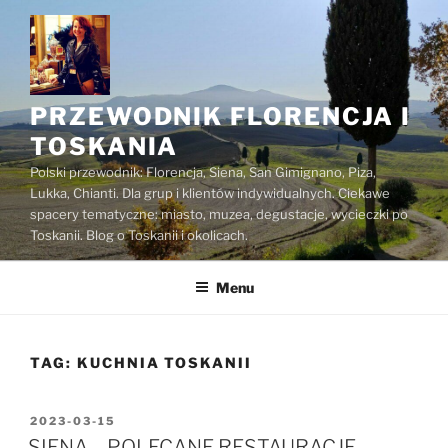
Przejdź
do
treści
PRZEWODNIK FLORENCJA I
TOSKANIA
Polski przewodnik: Florencja, Siena, San Gimignano, Piza,
Lukka, Chianti. Dla grup i klientów indywidualnych. Ciekawe
spacery tematyczne: miasto, muzea, degustacje, wycieczki po
Toskanii. Blog o Toskanii i okolicach.
Menu
TAG:
KUCHNIA TOSKANII
OPUBLIKOWANE
2023-03-15
W
SIENA – POLECANE RESTAURACJE