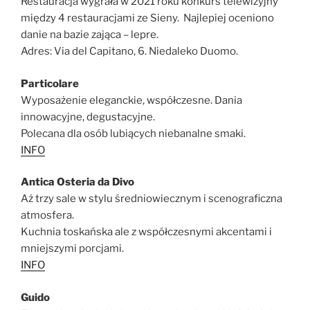
Restauracja wygrała w 2021 roku konkurs telewizyjny
między 4 restauracjami ze Sieny. Najlepiej oceniono
danie na bazie zająca – lepre.
Adres: Via del Capitano, 6. Niedaleko Duomo.
Particolare
Wyposażenie eleganckie, współczesne. Dania
innowacyjne, degustacyjne.
Polecana dla osób lubiących niebanalne smaki.
INFO
Antica Osteria da Divo
Aż trzy sale w stylu średniowiecznym i scenograficzna
atmosfera.
Kuchnia toskańska ale z współczesnymi akcentami i
mniejszymi porcjami.
INFO
Guido