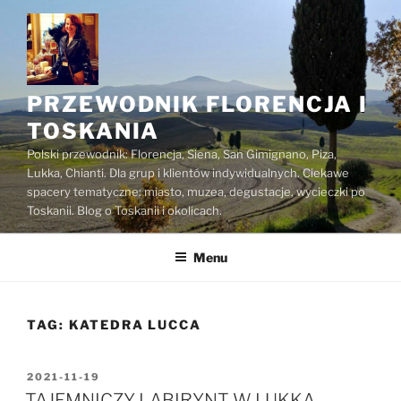
Przejdź
do
treści
PRZEWODNIK FLORENCJA I
TOSKANIA
Polski przewodnik: Florencja, Siena, San Gimignano, Piza,
Lukka, Chianti. Dla grup i klientów indywidualnych. Ciekawe
spacery tematyczne: miasto, muzea, degustacje, wycieczki po
Toskanii. Blog o Toskanii i okolicach.
Menu
TAG:
KATEDRA LUCCA
OPUBLIKOWANE
2021-11-19
W
TAJEMNICZY LABIRYNT W LUKKA