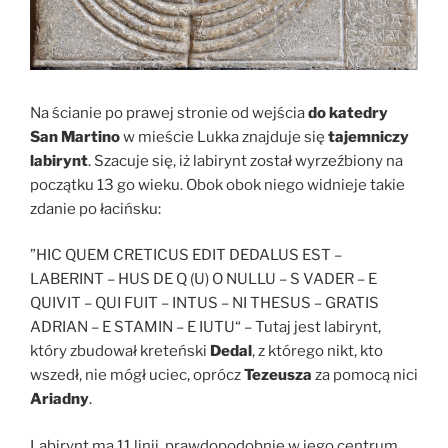
Na ścianie po prawej stronie od wejścia
do katedry
San Martino
w mieście Lukka znajduje się
tajemniczy
labirynt
. Szacuje się, iż labirynt został wyrzeźbiony na
początku 13 go wieku. Obok obok niego widnieje takie
zdanie po łacińsku:
”HIC QUEM CRETICUS EDIT DEDALUS EST –
LABERINT – HUS DE Q (U) O NULLU – S VADER – E
QUIVIT – QUI FUIT – INTUS – NI THESUS – GRATIS
ADRIAN – E STAMIN – E IUTU“ – Tutaj jest labirynt,
który zbudował kreteński
Dedal
, z którego nikt, kto
wszedł, nie mógł uciec, oprócz
Tezeusza
za pomocą nici
Ariadny
.
Labirynt ma 11 linii, prawdopodobnie w jego centrum