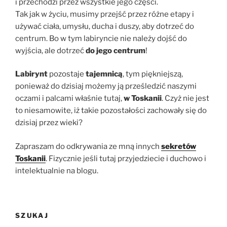
i przechodzi przez wszystkie jego części.
Tak jak w życiu, musimy przejść przez różne etapy i
używać ciała, umysłu, ducha i duszy, aby dotrzeć do
centrum. Bo w tym labiryncie nie należy dojść do
wyjścia, ale dotrzeć
do jego centrum
!
Labirynt
pozostaje
tajemnicą
, tym piękniejszą,
ponieważ do dzisiaj ​​możemy ją prześledzić naszymi
oczami i palcami właśnie tutaj,
w Toskanii
. Czyż nie jest
to niesamowite, iż takie pozostałości zachowały się do
dzisiaj przez wieki?
Zapraszam do odkrywania ze mną innych
sekretów
Toskanii
. Fizycznie jeśli tutaj przyjedziecie i duchowo i
intelektualnie na blogu.
SZUKAJ