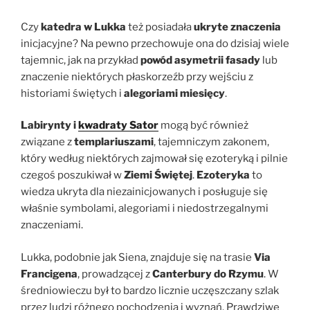
Czy
katedra w Lukka
też posiadała
ukryte znaczenia
inicjacyjne? Na pewno przechowuje ona do dzisiaj wiele
tajemnic, jak na przykład
powód asymetrii fasady
lub
znaczenie niektórych płaskorzeźb przy wejściu z
historiami świętych i
alegoriami miesięcy
.
Labirynty i
kwadraty Sator
mogą być również
związane z
templariuszami
, tajemniczym zakonem,
który według niektórych zajmował się ezoteryką i pilnie
czegoś poszukiwał w
Ziemi Świętej
.
Ezoteryka
to
wiedza ukryta dla niezainicjowanych i posługuje się
właśnie symbolami, alegoriami i niedostrzegalnymi
znaczeniami.
Lukka, podobnie jak Siena, znajduje się na trasie
Via
Francigena
, prowadzącej z
Canterbury do Rzymu
. W
średniowieczu był to bardzo licznie uczęszczany szlak
przez ludzi różnego pochodzenia i wyznań. Prawdziwe