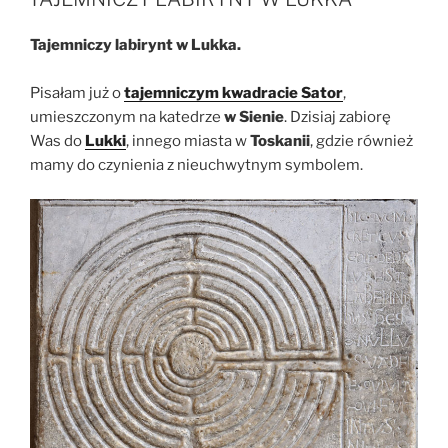
Tajemniczy labirynt w Lukka.
Pisałam już o
tajemniczym kwadracie Sator
,
umieszczonym na katedrze
w Sienie
. Dzisiaj zabiorę
Was do
Lukki
, innego miasta w
Toskanii
, gdzie również
mamy do czynienia z nieuchwytnym symbolem.