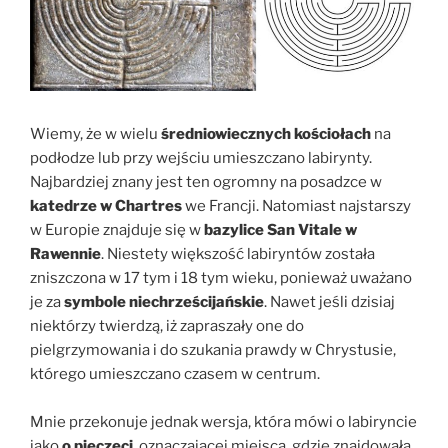
Wiemy, że w wielu
średniowiecznych kościołach
na
podłodze lub przy wejściu umieszczano labirynty.
Najbardziej znany jest ten ogromny na posadzce w
katedrze w Chartres
we Francji. Natomiast najstarszy
w Europie znajduje się w
bazylice San Vitale w
Rawennie
. Niestety większość labiryntów została
zniszczona w 17 tym i 18 tym wieku, ponieważ uważano
je za
symbole niechrześcijańskie
. Nawet jeśli dzisiaj
niektórzy twierdzą, iż zapraszały one do
pielgrzymowania i do szukania prawdy w Chrystusie,
którego umieszczano czasem w centrum.
Mnie przekonuje jednak wersja, która mówi o labiryncie
jako
o pieczęci
, oznaczającej miejsca, gdzie znajdowała