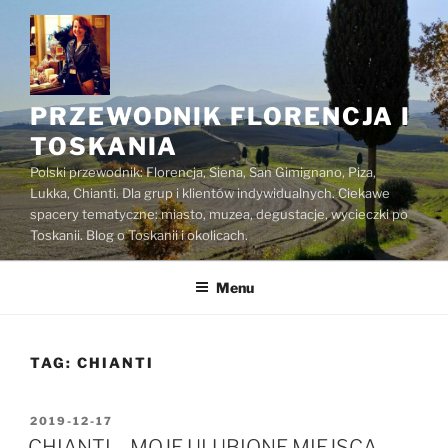
Przejdź
do
treści
PRZEWODNIK FLORENCJA I
TOSKANIA
Polski przewodnik: Florencja, Siena, San Gimignano, Piza,
Lukka, Chianti. Dla grup i klientów indywidualnych. Ciekawe
spacery tematyczne: miasto, muzea, degustacje, wycieczki po
Toskanii. Blog o Toskanii i okolicach.
Menu
TAG:
CHIANTI
OPUBLIKOWANE
2019-12-17
W
CHIANTI – MOJE ULUBIONE MIEJSCA