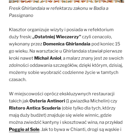
Fresk Ghirlandaia w refektarzu zakonu w Badia a
Passignano
Klasztor organizuje wizyty i posiada w refektorium
duży fresk:
„Ostatniej Wieczerzy”
czyli
cenacolo
,
wykonany przez
Domenica Ghirlandaia
pod koniec 15
go wieku. Na warsztacie u Ghirlandaia stawiał pierwsze
kroki nawet
Michał Anioł
, a malarz znany jest ze swoich
zdolności oddawania szczegółów, dzięki którym, dzisiaj,
możemy sobie wyobrazić codzienne życie w tamtych
czasach.
W miejscowości oprócz ekskluzywnych restauracji
takich jak
Osteria Antinori
(1 gwiazdka Michelin) czy
Ristoro Antica Scuderia
(obie tylko dla tych, którzy
mają duży budżet) znajduje się wiele winnic, gdzie
można zwiedzić kantyny i skosztować wina, na przykład
Poggio al Sole
. Jak to bywa w Chianti, drogi są wąskie i