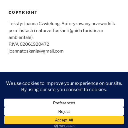
COPYRIGHT
Teksty: Joanna Czwielung. Autoryzowany przewodnik
po miastach i naturze Toskanii (guida turistica e
ambientale).
P.IVA 02061920472
joannatoskania@gmail.com
O
ZWIEDZANIE
ZWIEDZANIE
WYCIECZKI
KONTAKT
NAJCZĘŚCIEJ
MNIE
FLORENCJI
TOSKANII
ZADAWANE
FOTOGRAF
ARTYKUŁY
ARTYKUŁY
PYTANIA
WE
–
–
FLORENCJI
FLORENCJA
TOSKANIA
Dumnie wspierane przez WordPress