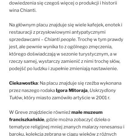
dowiedzenia się czegoś więcej o produkcji i historii
wina Chianti.
Na głównym placu znajduje się wiele kafejek, enotek i
restauracji z przysłowiowymi antypatycznymi
sprzedawcami –
Chianti people
. Trochę w tym prawdy
jest, ale pewnie wynika to z ogólnego zmęczenia,
którego doświadczają w sezonie turystycznym, a w
rzeczy samej, wystarczy zamienić z nimi trochę słów,
podejść po ludzku i zupełnie zmieniają nastawienie.
Ciekawostka
: Na placu znajduje się rzeźba wykonana
przez naszego rodaka
Igora Mitoraja
,
Uskrzydlony
Tułów
, który miasto zamówiło artyście w 2001 r.
W Greve znajdziecie również
małe muzeum
franciszkańskie
, gdzie można zobaczyć dzieła o
tematyce religijnej mniej znanych malarzy renesansu i
baroku, kolekcja zebrana w ciągu wieków z różnych