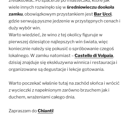
zrelaksować. Po spacerze po miasteczku, które jak
wiele innych rozwinęło się w
średniowieczu dookoła
zamku
, obowiązkowym przystankiem jest
Bar Ucci
,
gdzie serwują pyszne jedzenie w przystępnych cenach i
duży wybór win.
Warto wiedzieć, że wino z tej okolicy figuruje w
pierwszej dziesiątce najlepszych win świata, więc
koniecznie należy się pokusić o spróbowanie czegoś
lokalnego. W zamku natomiast –
Castello di Volpaia
,
dzisiaj znajduje się ekskluzywna winnica i restauracja i
organizowane są degustacje i lekcje gotowania.
Warto poczekać właśnie tutaj na zachód słońca i wrócić
z wycieczki z napełnionym zarówno brzuchem jak i
duchem, wrażeniami całego dnia.
Zapraszam do
Chianti
!