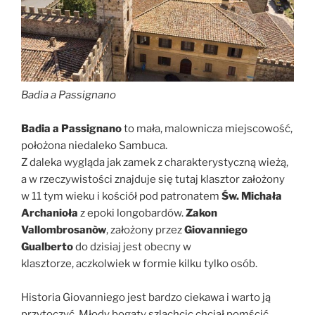
Badia a Passignano
Badia a Passignano
to mała, malownicza miejscowość,
położona niedaleko Sambuca.
Z daleka wygląda jak zamek z charakterystyczną wieżą,
a w rzeczywistości znajduje się tutaj klasztor założony
w 11 tym wieku i kościół pod patronatem
Św. Michała
Archanioła
z epoki longobardów.
Zakon
Vallombrosanòw
, założony przez
Giovanniego
Gualberto
do dzisiaj jest obecny w
klasztorze, aczkolwiek w formie kilku tylko osób.
Historia Giovanniego jest bardzo ciekawa i warto ją
przytoczyć. Młody bogaty szlachcic chciał pomścić