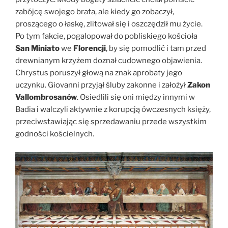
zabójcę swojego brata, ale kiedy go zobaczył,
proszącego o łaskę, zlitował się i oszczędził mu życie.
Po tym fakcie, pogalopował do pobliskiego kościoła
San Miniato
we
Florencji
, by się pomodlić i tam przed
drewnianym krzyżem doznał cudownego objawienia.
Chrystus poruszył głową na znak aprobaty jego
uczynku. Giovanni przyjął śluby zakonne i założył
Zakon
Vallombrosanów
. Osiedlili się oni między innymi w
Badia i walczyli aktywnie z korupcją ówczesnych księży,
przeciwstawiając się sprzedawaniu przede wszystkim
godności kościelnych.