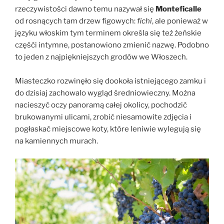
rzeczywistości dawno temu nazywał się
Monteficalle
od rosnących tam drzew figowych:
fichi
, ale ponieważ w
języku włoskim tym terminem określa się też żeńskie
częśći intymne, postanowiono zmienić nazwę. Podobno
to jeden z najpiękniejszych grodów we Włoszech.
Miasteczko rozwinęło się dookoła istniejącego zamku i
do dzisiaj zachowalo wygląd średniowieczny. Można
nacieszyć oczy panoramą całej okolicy, pochodzić
brukowanymi ulicami, zrobić niesamowite zdjęcia i
pogłaskać miejscowe koty, które leniwie wylegują się
na kamiennych murach.