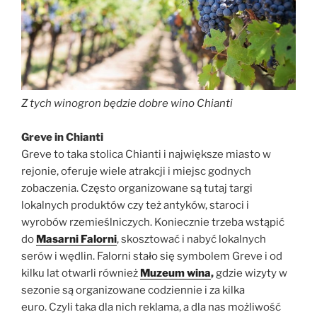
Z tych winogron będzie dobre wino Chianti
Greve in Chianti
Greve to taka stolica Chianti i największe miasto w
rejonie, oferuje wiele atrakcji i miejsc godnych
zobaczenia. Często organizowane są tutaj targi
lokalnych produktów czy też antyków, staroci i
wyrobów rzemieślniczych. Koniecznie trzeba wstąpić
do
Masarni Falorni
, skosztować i nabyć lokalnych
serów i wędlin. Falorni stało się symbolem Greve i od
kilku lat otwarli również
Muzeum wina
,
gdzie wizyty w
sezonie są organizowane codziennie i za kilka
euro. Czyli taka dla nich reklama, a dla nas możliwość