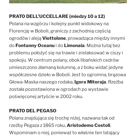
PRATO DELL’UCCELLARE (miedzy 10 a 12)
Polana na wzgórzu i kolejny punkt widokowy na
Florencję w Boboli, graniczy z zachodnią częścią
ogrodów i aleją
Viottolone
, prowadząca między innymi
do
Fontanny Oceanu
i do
Limonaia
. Można tutaj bez
problemu położyć się na trawie i zrelaksować w ciszy i
spokoju. W centrum polany, obok libańskich cedrów
umieszczono złamaną kolumnę, a z boku widać jedyne
współczesne dzieło w Boboli. Jest to ogromna, brązowa
Głowa-Maska naszego rodaka,
Igora Mitoraja
. Rzeźba
została pozostawiona w ogrodach po wystawie
poświęconej artyście w 2002 roku.
PRATO DEL PEGASO
Polana znajdująca się trochę niżej, nazwana tak od
rzeźby Pegaza z 1865 roku,
Aristodemo Costoli
.
Wspominam o niej, ponieważ to właśnie ten latający