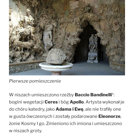
Pierwsze pomieszczenie
W niszach umieszczono rzeźby
Baccio Bandinelli
*:
bogini wegetacji
Ceres
i bóg
Apollo
. Artysta wykonał je
do chóru katedry, jako
Adama i Ewę
, ale nie trafiły one
w gusta ówczesnych i zostały podarowane
Eleonorze
,
żonie Kosmy I go. Zmieniono ich imiona i umieszczono
w niszach groty.