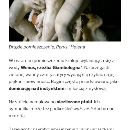
Drugie pomieszczenie, Parys i Helena
W ostatnim pomieszczeniu króluje wyłaniająca się z
wody
Wenus, rzeźba Giambologna
*. Na brzegach
zielonej wanny cztery satyry wydają się czyhać na jej
piękno i niewinność. Bogini często przedstawiano jako
dominację nad instynktem
i miłością zmysłową.
Na suficie namalowano
niezliczone ptaki
. Ich
symbolika może też podkreślać wyższość ducha nad
materią.
Takie groty z symbolami i inżynieryjnymi igraszkami