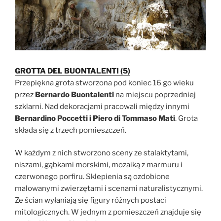
GROTTA DEL BUONTALENTI
(5)
Przepiękna grota stworzona pod koniec 16 go wieku
przez
Bernardo Buontalenti
na miejscu poprzedniej
szklarni. Nad dekoracjami pracowali między innymi
Bernardino Poccetti i Piero di Tommaso Mati
. Grota
składa się z trzech pomieszczeń.
W każdym z nich stworzono sceny ze stalaktytami,
niszami, gąbkami morskimi, mozaiką z marmuru i
czerwonego porfiru. Sklepienia są ozdobione
malowanymi zwierzętami i scenami naturalistycznymi.
Ze ścian wyłaniają się figury różnych postaci
mitologicznych. W jednym z pomieszczeń znajduje się