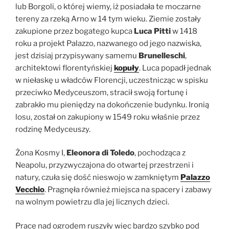
lub Borgoli, o której wiemy, iż posiadała te moczarne
tereny za rzeką Arno w 14 tym wieku. Ziemie zostały
zakupione przez bogatego kupca
Luca Pitti
w 1418
roku a projekt Palazzo, nazwanego od jego nazwiska,
jest dzisiaj przypisywany samemu
Brunelleschi
,
architektowi florentyńskiej
kopuły
. Luca popadł jednak
w niełaskę u władców Florencji, uczestnicząc w spisku
przeciwko Medyceuszom, stracił swoją fortunę i
zabrakło mu pieniędzy na dokończenie budynku. Ironią
losu, został on zakupiony w 1549 roku właśnie przez
rodzinę Medyceuszy.
Żona Kosmy I,
Eleonora di Toledo
, pochodząca z
Neapolu, przyzwyczajona do otwartej przestrzeni i
natury, czuła się dość nieswojo w zamkniętym
Palazzo
Vecchio
. Pragnęła również miejsca na spacery i zabawy
na wolnym powietrzu dla jej licznych dzieci.
Prace nad ogrodem ruszyły więc bardzo szybko pod