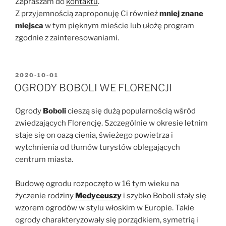
Zapraszam do
kontaktu
.
Z przyjemnością zaproponuję Ci również
mniej znane
miejsca
w tym pięknym mieście lub ułożę program
zgodnie z zainteresowaniami.
OPUBLIKOWANE
2020-10-01
W
OGRODY BOBOLI WE FLORENCJI
Ogrody
Boboli
cieszą się dużą popularnością wśród
zwiedzających Florencję. Szczególnie w okresie letnim
staje się on oazą cienia, świeżego powietrza i
wytchnienia od tłumów turystów oblegających
centrum miasta.
Budowę ogrodu rozpoczęto w 16 tym wieku na
życzenie rodziny
Medyceuszy
i szybko Boboli stały się
wzorem ogrodów w stylu włoskim w Europie. Takie
ogrody charakteryzowały się porządkiem, symetrią i