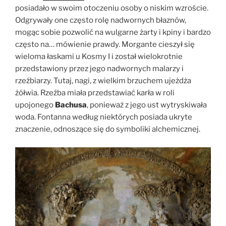
posiadało w swoim otoczeniu osoby o niskim wzroście.
Odgrywały one często rolę nadwornych błaznów,
mogąc sobie pozwolić na wulgarne żarty i kpiny i bardzo
często na… mówienie prawdy. Morgante cieszył się
wieloma łaskami u Kosmy I i został wielokrotnie
przedstawiony przez jego nadwornych malarzy i
rzeźbiarzy. Tutaj, nagi, z wielkim brzuchem ujeżdża
żółwia. Rzeźba miała przedstawiać karła w roli
upojonego
Bachusa
, ponieważ z jego ust wytryskiwała
woda. Fontanna według niektórych posiada ukryte
znaczenie, odnoszące się do symboliki alchemicznej.