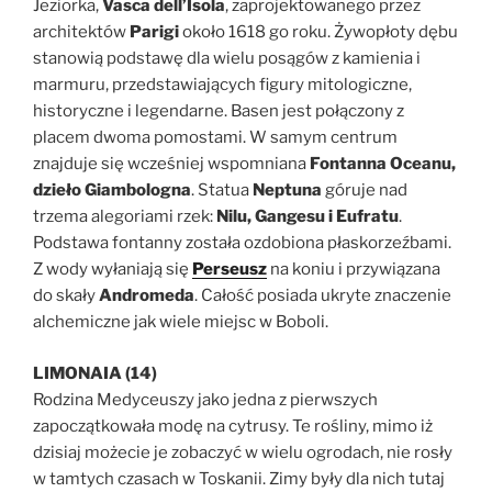
Jeziorka,
Vasca dell’Isola
, zaprojektowanego przez
architektów
Parigi
około 1618 go roku. Żywopłoty dębu
stanowią podstawę dla wielu posągów z kamienia i
marmuru, przedstawiających figury mitologiczne,
historyczne i legendarne. Basen jest połączony z
placem dwoma pomostami. W samym centrum
znajduje się wcześniej wspomniana
Fontanna Oceanu,
dzieło Giambologna
. Statua
Neptuna
góruje nad
trzema alegoriami rzek:
Nilu, Gangesu i Eufratu
.
Podstawa fontanny została ozdobiona płaskorzeźbami.
Z wody wyłaniają się
Perseusz
na koniu i przywiązana
do skały
Andromeda
. Całość posiada ukryte znaczenie
alchemiczne jak wiele miejsc w Boboli.
LIMONAIA (14)
Rodzina Medyceuszy jako jedna z pierwszych
zapoczątkowała modę na cytrusy. Te rośliny, mimo iż
dzisiaj możecie je zobaczyć w wielu ogrodach, nie rosły
w tamtych czasach w Toskanii. Zimy były dla nich tutaj