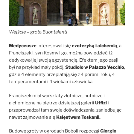
Wejście – grot
a
Buontalenti
Medyceusze
interesowali się
ezoteryką i alchemią
, a
Franciszek I, syn Kosmy I go, można powiedzieć, iż
dedykował jej swoją egzystencję. Efektem jego pasji
był na przykład mały pokój,
Studiolo w
Palazzo Vecchio
,
gdzie 4 elementy przeplatają się z 4 porami roku, 4
temperamentami i 4 wiekami człowieka.
Franciszek miał warsztaty złotnicze, hutnicze i
alchemiczne na piętrze dzisiejszej galerii
Uffizi
i
przeprowadzał tam swoje doświadczenia, zaniedbując
nawet zajmowanie się
Księstwem Toskanii.
Budowę groty w ogrodach Boboli rozpoczął
Giorgio