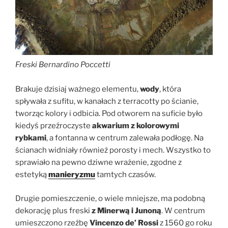
Freski Bernardino Poccetti
Brakuje dzisiaj ważnego elementu,
wody
, która
spływała z sufitu, w kanałach z terracotty po ścianie,
tworząc kolory i odbicia. Pod otworem na suficie było
kiedyś przeźroczyste
akwarium z kolorowymi
rybkami
, a fontanna w centrum zalewała podłogę. Na
ścianach widniały również porosty i mech. Wszystko to
sprawiało na pewno dziwne wrażenie, zgodne z
estetyką
manieryzmu
tamtych czasów.
Drugie pomieszczenie, o wiele mniejsze, ma podobną
dekorację plus freski
z Minerwą i Junoną
. W centrum
umieszczono rzeźbę
Vincenzo de’ Rossi
z 1560 go roku