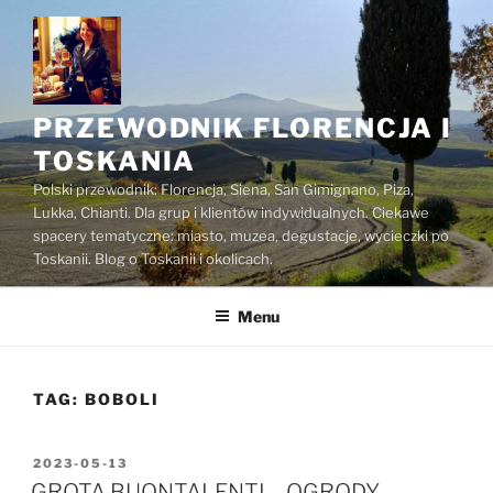
Przejdź
do
treści
PRZEWODNIK FLORENCJA I
TOSKANIA
Polski przewodnik: Florencja, Siena, San Gimignano, Piza,
Lukka, Chianti. Dla grup i klientów indywidualnych. Ciekawe
spacery tematyczne: miasto, muzea, degustacje, wycieczki po
Toskanii. Blog o Toskanii i okolicach.
Menu
TAG:
BOBOLI
OPUBLIKOWANE
2023-05-13
W
GROTA BUONTALENTI – OGRODY