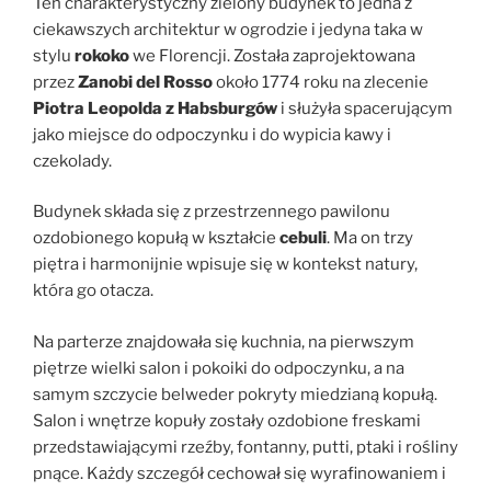
Ten charakterystyczny zielony budynek to jedna z
ciekawszych architektur w ogrodzie i jedyna taka w
stylu
rokoko
we Florencji. Została zaprojektowana
przez
Zanobi del Rosso
około 1774 roku na zlecenie
Piotra Leopolda z Habsburgów
i służyła spacerującym
jako miejsce do odpoczynku i do wypicia kawy i
czekolady.
Budynek składa się z przestrzennego pawilonu
ozdobionego kopułą w kształcie
cebuli
. Ma on trzy
piętra i harmonijnie wpisuje się w kontekst natury,
która go otacza.
Na parterze znajdowała się kuchnia, na pierwszym
piętrze wielki salon i pokoiki do odpoczynku, a na
samym szczycie belweder pokryty miedzianą kopułą.
Salon i wnętrze kopuły zostały ozdobione freskami
przedstawiającymi rzeźby, fontanny, putti, ptaki i rośliny
pnące. Każdy szczegół cechował się wyrafinowaniem i