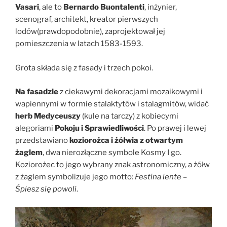
Vasari
, ale to
Bernardo Buontalenti
, inżynier,
scenograf, architekt, kreator pierwszych
lodów(prawdopodobnie), zaprojektował jej
pomieszczenia w latach 1583-1593.
Grota składa się z fasady i trzech pokoi.
Na fasadzie
z ciekawymi dekoracjami mozaikowymi i
wapiennymi w formie stalaktytów i stalagmitów, widać
herb Medyceuszy
(kule na tarczy) z kobiecymi
alegoriami
Pokoju i Sprawiedliwości
. Po prawej i lewej
przedstawiano
koziorożca i żółwia z otwartym
żaglem
, dwa nierozłączne symbole Kosmy I go.
Koziorożec to jego wybrany znak astronomiczny, a żółw
z żaglem symbolizuje jego motto:
Festina lente –
Śpiesz się powoli
.