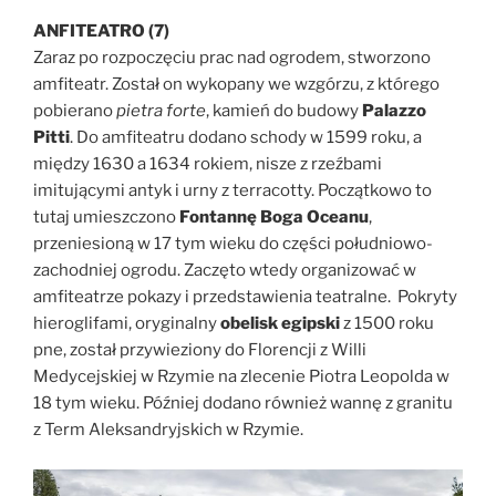
ANFITEATRO (7)
Zaraz po rozpoczęciu prac nad ogrodem, stworzono
amfiteatr. Został on wykopany we wzgórzu, z którego
pobierano
pietra forte
, kamień do budowy
Palazzo
Pitti
. Do amfiteatru dodano schody w 1599 roku, a
między 1630 a 1634 rokiem, nisze z rzeźbami
imitującymi antyk i urny z terracotty. Początkowo to
tutaj umieszczono
Fontannę Boga Oceanu
,
przeniesioną w 17 tym wieku do części południowo-
zachodniej ogrodu. Zaczęto wtedy organizować w
amfiteatrze pokazy i przedstawienia teatralne. Pokryty
hieroglifami, oryginalny
obelisk egipski
z 1500 roku
pne, został przywieziony do Florencji z Willi
Medycejskiej w Rzymie na zlecenie Piotra Leopolda w
18 tym wieku. Później dodano również wannę z granitu
z Term Aleksandryjskich w Rzymie.