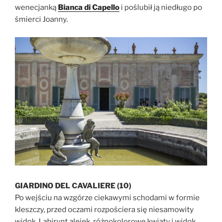
wenecjanką
Bianca di Capello
i poślubił ją niedługo po
śmierci Joanny.
GIARDINO DEL CAVALIERE (10)
Po wejściu na wzgórze ciekawymi schodami w formie
kleszczy, przed oczami rozpościera się niesamowity
widok. Labirynt alejek, różnokolorowe kwiaty i widok