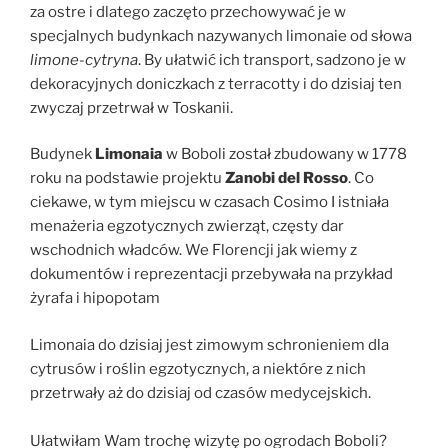
za ostre i dlatego zaczęto przechowywać je w
specjalnych budynkach nazywanych limonaie od słowa
limone-cytryna
. By ułatwić ich transport, sadzono je w
dekoracyjnych doniczkach z terracotty i do dzisiaj ten
zwyczaj przetrwał w Toskanii.
Budynek
Limonaia
w Boboli został zbudowany w 1778
roku na podstawie projektu
Zanobi del Rosso
. Co
ciekawe, w tym miejscu w czasach Cosimo I istniała
menażeria egzotycznych zwierząt, częsty dar
wschodnich władców. We Florencji jak wiemy z
dokumentów i reprezentacji przebywała na przykład
żyrafa i hipopotam
Limonaia do dzisiaj jest zimowym schronieniem dla
cytrusów i roślin egzotycznych, a niektóre z nich
przetrwały aż do dzisiaj od czasów medycejskich.
Ułatwiłam Wam trochę wizytę po ogrodach Boboli?