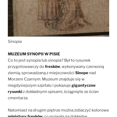
Sinopia
MUZEUM SYNOPII W PISIE
Co to jest synopia lub sinopia? Był to rysunek
przygotowawczy do
fresków
, wykonywany czerwoną
ziemią, sprowadzaną z miejscowości
Sinope
nad
Morzem Czarnym. Muzeum znajduje się w
niegdysiejszym szpitalu i pokazuje
gigantyczne
rysunki
z dokładnymi opisami, ściągnięte ze ścian
cmentarza.
Natomiast na drugim piętrze można zobaczyć kolorowe
miniatury fresków
, co pozwala na dokładne