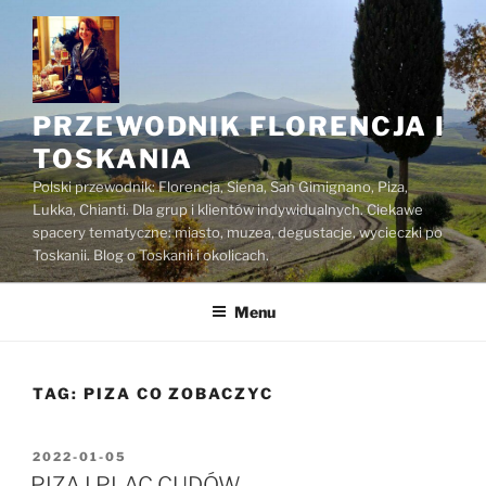
Przejdź
do
treści
PRZEWODNIK FLORENCJA I
TOSKANIA
Polski przewodnik: Florencja, Siena, San Gimignano, Piza,
Lukka, Chianti. Dla grup i klientów indywidualnych. Ciekawe
spacery tematyczne: miasto, muzea, degustacje, wycieczki po
Toskanii. Blog o Toskanii i okolicach.
Menu
TAG:
PIZA CO ZOBACZYC
OPUBLIKOWANE
2022-01-05
W
PIZA I PLAC CUDÓW