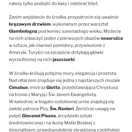
należy tylko podejść do kasy i odebrać bilet.
Zanim wejdziecie do środka, przypatrzcie się uważnie
brązowym drzwiom
, wykonanym przez warsztat
Giambologna
pod koniec szesnastego wieku. Możecie
na nich zobaczyć jeden z pierwszych okazów
nosorożca
w sztuce, jak również pomidory, przywiezione z
Ameryki. Turyści na szczęście dotykają główki
wyrzeźbionej na nich
jaszczurki
.
W środku królują potężne mury, elegancja i prostota.
Nad ołtarzem znajduje się jedna z najstarszych mozaik
Cimabue
, mistrza
Giotta
, przedstawiająca Chrystusa
na tronie z Maryją i Św. Janem Ewangelistą.
W katedrze, w bogato ozdobionej urnie znajdują się
zwłoki patrona Pizy,
Św. Ranieri
. Zwróćcie uwagę na
pulpit
Giovanni Pisano
, arcydzieło sztuki
średniowiecznej i na ikonę Matki Boskiej z
dzieciątkiem, prawdopodobnie skradzioną z pobliskiej