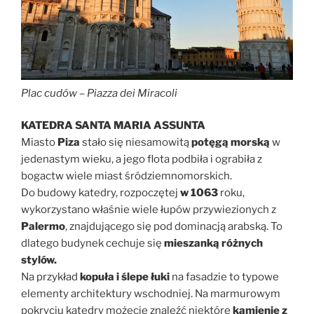
Plac cudów – Piazza dei Miracoli
KATEDRA
SANTA MARIA ASSUNTA
Miasto
Piza
stało się niesamowitą
potęgą morską
w
jedenastym wieku, a jego flota podbiła i ograbiła z
bogactw wiele miast śródziemnomorskich.
Do budowy katedry, rozpoczętej
w 1063
roku,
wykorzystano właśnie wiele łupów przywiezionych z
Palermo
, znajdującego się pod dominacją arabską. To
dlatego budynek cechuje się
mieszanką różnych
stylów.
Na przykład
kopuła i ślepe łuki
na fasadzie to typowe
elementy architektury wschodniej. Na marmurowym
pokryciu katedry możecie znaleźć niektóre
kamienie z