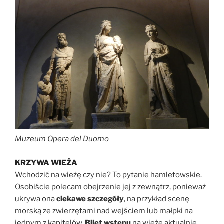
Muzeum Opera del Duomo
KRZYWA WIEŻA
Wchodzić na wieżę czy nie? To pytanie hamletowskie.
Osobiście polecam obejrzenie jej z zewnątrz, ponieważ
ukrywa ona
ciekawe szczegóły
, na przykład scenę
morską ze zwierzętami nad wejściem lub małpki na
jednym z kapitelów.
Bilet wstępu
na wieżę aktualnie