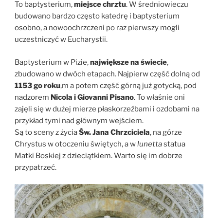
To baptysterium,
miejsce chrztu
. W średniowieczu
budowano bardzo często katedrę i baptysterium
osobno, a nowoochrzczeni po raz pierwszy mogli
uczestniczyć w Eucharystii.
Baptysterium w Pizie,
największe na świecie
,
zbudowano w dwóch etapach. Najpierw część dolną od
1153 go roku
,m a potem część górną już gotycką, pod
nadzorem
Nicola i Giovanni Pisano
. To właśnie oni
zajęli się w dużej mierze płaskorzeźbami i ozdobami na
przykład tymi nad głównym wejściem.
Są to sceny z życia
Św. Jana Chrzciciela
, na górze
Chrystus w otoczeniu świętych, a w
lunetta
statua
Matki Boskiej z dzieciątkiem. Warto się im dobrze
przypatrzeć.