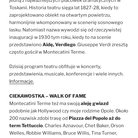
jedną z najważniejszych placówek dramatycznych w
Toskanii. Historia teatru sięga lat 1827-28, kiedy to
zaprojektowano obiekt na otwartym powietrzu,
harmonijnie wkomponowany w scenerię sosnowego
lasku. Natomiast nazwa wywodzi się od rzeczywistej
inauguracji w 1930 tym roku, kiedy to na scenie
przedstawiono
Aidę, Verdiego
. Giuseppe Verdi zresztą
często gościł w Montecatini Terme.
Dzisiaj program teatru obfituje w koncerty,
przedstawienia, musicale, konferencje i wiele innych.
Informacje.
CIEKAWOSTKA
– WALK OF FAME
Montecatini Terme też ma swoją
aleję gwiazd
podobnie jak Hollywood czy moje rodzime Opole. Około
200 nazwisk zdobi trasę od
Piazza del Popolo aż do
term Tettuccio
. Charles Aznavour, Chet Baker, Orson
Welles, Robbie Williams, Bruce Willis, Tina Turner,