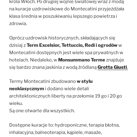
króla Włoch. Po drugiej wojnie światowej wraz z modą
na kuracje uzdrowiskowe do Montecatini przyjeżdżała
klasa średnia w poszukiwaniu lepszego powietrza i
zdrowia.
Oprócz uzdrowisk historycznych, składających się
dzisiaj z
Term Excelsior, Tettuccio, Redi i ogrodów
w
Montecatini dostępnych jest wiele spa prywatnych w
hotelach. Niedaleko, w
Monsummano Terme
znajduje
się bardzo znana jaskinia z wodą źródlaną
Grotta Giusti
.
Termy Montecatini zbudowano
w stylu
neoklasycznym
i dodano wiele detali
architektonicznych liberty na przełomie 19 go i 20 go
wieku.
Są one otwarte dla wszystkich.
Dostępne kuracje to: hydroponiczne, terapia błotna,
inhalacyjna, balneoterapia, kąpiele, masaże,