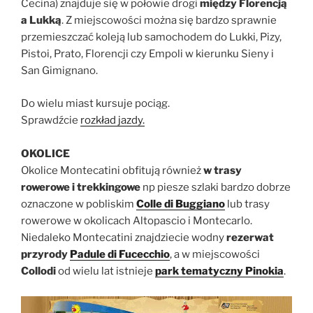
Cecina) znajduje się w połowie drogi
między Florencją
a Lukką
. Z miejscowości można się bardzo sprawnie
przemieszczać koleją lub samochodem do Lukki, Pizy,
Pistoi, Prato, Florencji czy Empoli w kierunku Sieny i
San Gimignano.
Do wielu miast kursuje pociąg.
Sprawdźcie
rozkład jazdy.
OKOLICE
Okolice Montecatini obfitują również
w trasy
rowerowe i trekkingowe
np piesze szlaki bardzo dobrze
oznaczone w pobliskim
Colle di Buggiano
lub trasy
rowerowe w okolicach Altopascio i Montecarlo.
Niedaleko Montecatini znajdziecie wodny
rezerwat
przyrody
Padule di Fucecchio
, a w miejscowości
Collodi
od wielu lat istnieje
park tematyczny Pinokia
.