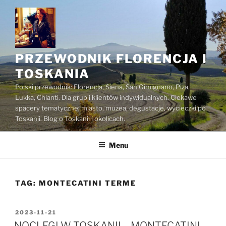
Przejdź
do
treści
PRZEWODNIK FLORENCJA I
TOSKANIA
Polski przewodnik: Florencja, Siena, San Gimignano, Piza,
Lukka, Chianti. Dla grup i klientów indywidualnych. Ciekawe
spacery tematyczne: miasto, muzea, degustacje, wycieczki po
Toskanii. Blog o Toskanii i okolicach.
Menu
TAG:
MONTECATINI TERME
OPUBLIKOWANE
2023-11-21
W
NOCLEGI W TOSKANII – MONTECATINI