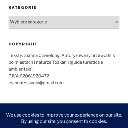
KATEGORIE
Kategorie
COPYRIGHT
Teksty: Joanna Czwielung. Autoryzowany przewodnik
po miastach i naturze Toskanii (guida turistica e
ambientale).
P.IVA 02061920472
joannatoskania@gmail.com
O
ZWIEDZANIE
ZWIEDZANIE
WYCIECZKI
KONTAKT
NAJCZĘŚCIEJ
MNIE
FLORENCJI
TOSKANII
ZADAWANE