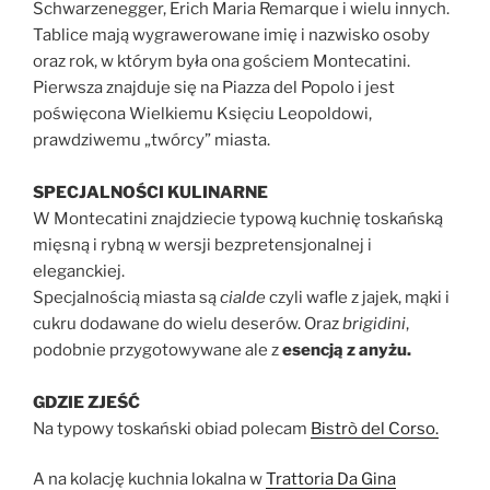
Schwarzenegger, Erich Maria Remarque i wielu innych.
Tablice mają wygrawerowane imię i nazwisko osoby
oraz rok, w którym była ona gościem Montecatini.
Pierwsza znajduje się na Piazza del Popolo i jest
poświęcona Wielkiemu Księciu Leopoldowi,
prawdziwemu „twórcy” miasta.
SPECJALNOŚCI KULINARNE
W Montecatini znajdziecie typową kuchnię toskańską
mięsną i rybną w wersji bezpretensjonalnej i
eleganckiej.
Specjalnością miasta są
cialde
czyli wafle z jajek, mąki i
cukru dodawane do wielu deserów. Oraz
brigidini
,
podobnie przygotowywane ale z
esencją z anyżu.
GDZIE ZJEŚĆ
Na typowy toskański obiad polecam
Bistrò del Corso.
A na kolację kuchnia lokalna w
Trattoria Da Gina