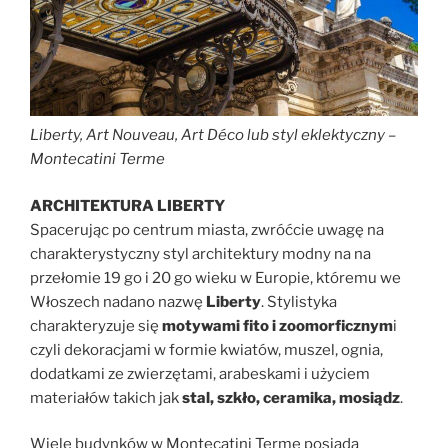
Liberty, Art Nouveau, Art Déco lub styl eklektyczny –
Montecatini Terme
ARCHITEKTURA LIBERTY
Spacerując po centrum miasta, zwróćcie uwagę na
charakterystyczny styl architektury modny na na
przełomie 19 go i 20 go wieku w Europie, któremu we
Włoszech nadano nazwę
Liberty
. Stylistyka
charakteryzuje się
motywami fito i zoomorficznym
i
czyli dekoracjami w formie kwiatów, muszel, ognia,
dodatkami ze zwierzętami, arabeskami i użyciem
materiałów takich jak
stal, szkło, ceramika, mosiądz
.
Wiele budynków w Montecatini Terme posiada