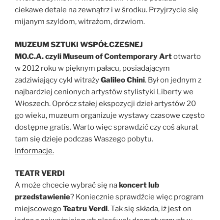
ciekawe detale na zewnątrz i w środku. Przyjrzycie się
mijanym szyldom, witrażom, drzwiom.
MUZEUM SZTUKI WSPÓŁCZESNEJ
MO.C.A. czyli Museum of Contemporary Art
otwarto
w 2012 roku w pięknym pałacu, posiadającym
zadziwiający cykl witraży
Galileo Chini
. Był on jednym z
najbardziej cenionych artystów stylistyki Liberty we
Włoszech. Oprócz stałej ekspozycji dzieł artystów 20
go wieku, muzeum organizuje wystawy czasowe często
dostępne gratis. Warto więc sprawdzić czy coś akurat
tam się dzieje podczas Waszego pobytu.
Informacje.
TEATR VERDI
A może chcecie wybrać się na
koncert lub
przedstawienie
? Koniecznie sprawdźcie więc program
miejscowego
Teatru Verdi
. Tak się składa, iż jest on