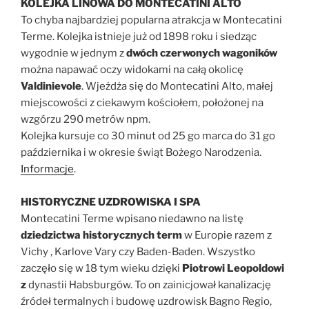
KOLEJKA LINOWA DO MONTECATINI ALTO
To chyba najbardziej popularna atrakcja w Montecatini
Terme. Kolejka istnieje już od 1898 roku i siedząc
wygodnie w jednym z
dwóch czerwonych wagoników
można napawać oczy widokami na całą okolicę
Valdinievole
. Wjeżdża się do Montecatini Alto, małej
miejscowości z ciekawym kościołem, położonej na
wzgórzu 290 metrów npm.
Kolejka kursuje co 30 minut od 25 go marca do 31 go
października i w okresie świąt Bożego Narodzenia.
Informacje
.
HISTORYCZNE UZDROWISKA I SPA
Montecatini Terme wpisano niedawno na listę
dziedzictwa historycznych term
w Europie razem z
Vichy , Karlove Vary czy Baden-Baden. Wszystko
zaczęło się w 18 tym wieku dzięki
Piotrowi Leopoldowi
z
dynastii Habsburgów. To on zainicjował kanalizację
źródeł termalnych i budowę uzdrowisk Bagno Regio,